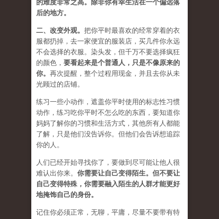
的难度非常之高。除非你有幸生活在一个偏远落
后的地方。
二、
改变外观
。
把你平时最喜欢的经常穿着的衣
服都扔掉，去一家便宜的服装店，买几件
你永远
不会选择的衣服
。染头发，但千万不要选择疯狂
的颜色，
要
看起来是个普通人，只是不像原来的
你
。
再次提醒，整个过程用现金，并且去你从未
光顾过的店铺。
练习一些小动作，遮盖你平时使用的标志性习惯
动作，练习吃你平时不怎么吃的东西，要知道你
妈妈了解你的习惯和生活方式，其他所有人都能
了解，只是他们没告诉你。但他们会告诉想追踪
你的人。
人们已经开始寻找你了，要做到尽可能让他人很
难认出你来。
你需要让自己变得陌生。但不要让
自己变得特殊，你需要融入陌生的人群才能更好
地掩饰自己的身份。
记住你必须正常，无聊，平庸，尽量不要带有特