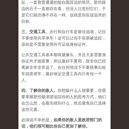
征，一套普普通通的能自圆其说的简历。那些路
边的石子一直都存在着，但没人注意到它们，于
是它们就仿佛不存在一样。这就是你应该追求的
目标。
三、
交通工具
。步行和自行车是最佳选项，记住
不要使用共享单车！这可以让你不容易被追踪，
原则是不需要使用许可证或身份证件。
公共交通工具基本都有摄像头，并且大多需要身
份证件才能搭乘，所以最好不要用，除非你已经
离家非常非常远了。在任何情况下不要搭乘出租
车或搭便车，最好保证交通工具内只有你一个
人。
四、
了解你的敌人
。
你想躲什么人很重要，你需
要掌握那些最渴望追踪你的人的思考方式，他们
会怎么想，会最先猜到什么，然后避免自己选择
这些元素。
必须说不幸的是，
如果你的敌人是政府部门的
话，他们很可能比你自己更加了解你。