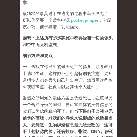
靠。
最糟糕的事莫过于在逃离的过程中车子没电了。
所以你需要一个后备电源
pocket jumper
，它应
该小巧，便于携带，功能强大。
强调：上述所有步骤实施中都要躲避一切摄像头
和空中无人机监视。
细节方法和要点
一、查找在你出生的当天死亡的婴儿，联系政府
申请出生证。这样做不会引起特别的注意，要知
道很多人都会丢失自己的出生证。然后用这些资
料获取驾照、社保号以及其他个人证件。
当然众所周知的最佳方案是伪造死亡，在获得另
一个合法身份的同时，要让掌握你的身份信息的
政府认为你的真的死了。但
当下是电子监视史无
前例的高峰，对我们的游戏来说形成的威胁相当
大。要知道，生物识别信息是无法更改的，这可
不止包括你的脸，还有虹膜、指纹、DNA。假死