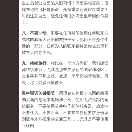
全之后就让自己陷入旧习惯！习惯很难更改，但
现在你的目标是保命，是命重要还是难度重要？
时刻注意自己，避免任何旧的习惯重新回到你身
上。
八、
不要冲动
。不要在任何时候使用任何联系方
式试图和家人及旧朋友报平安，他们不再是你生
活的一部分。任何形式的联系都将是你被发现和
被毁灭的导火线。
九、
继续旅行
。相比在一个地方停留，我们建议
你继续旅行，尤其是那些欠发达的国家和地区，
改名字并不那么难。变成一个平庸的背包客。再
次：尽可能躲开摄像头。
重申强调关键细节
：用现金在你极少光顾的商店
购买新的笔记本电脑和手机、使用无法追踪的短
信服务、不要使用公共电子邮件服务器、旅途中
不要住店、不要叫车、不要乘坐任何要求身份识
别证件才能搭乘的交通工具……尤其是不要使用
互联网。