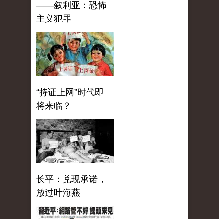
——叙利亚：恐怖
主义犯罪
“持证上网”时代即
将来临？
长平：兑现承诺，
放过叶海燕