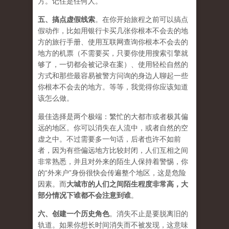
方。记住是任何人。
五、
搞点虚假线索
。在你开始旅程之前可以搞点
假动作，比如用银行卡买几张你根本不会去的地
方的旅行手册、使用互联网查询你根本不会去的
地方的机票（不需要买，只要你使用搜索引擎就
够了，一切都会被记录在案）、使用轻松自然的
方式和那些最容易被警方问询的身边人聊起一些
你根本不会去的地方。等等，我觉得你应该知道
该怎么做。
最佳选择是两个极端：繁忙的大都市或者极其偏
远的地区。你可以消失在人流中，或者自然的空
虚之中。不过需要多一句话，后者也许不如前
者，因为有些偏远地方比较封闭，人们互相之间
非常熟悉，并且对外来的陌生人保持着警惕，你
的“外来户”身份很快会传遍整个地区，这是危险
因素。而
大城市的人们之间陌生程度非常高，大
部分情况下谁都不会注意到谁
。
六、
创建一个历史角色
。消失不止是要脱离旧的
轨道。如果你想长时间消失而不被发现，这意味