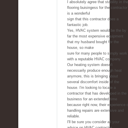
I absolutely agree that stability in th
flooring buisingess for the contractor
is a wonderful
sign that this contractor does a
fantastic job.
Yes, HVAC system would be the by
far the most expensive equipment
that my husband bought for the
house, so make
sure for many people to simply work
with a reputable HVAC company.
Our heating system doesn't
necessarily produce enough heat
anymore, this is bringing about
several discomfort inside of the
house. I'm looking to locate a
contractor that has developed in the
business for an extended time
because right now, their experience 
handling repairs are extensive and
reliable.
I'll be sure you consider all your
advice on HVAC contractor.