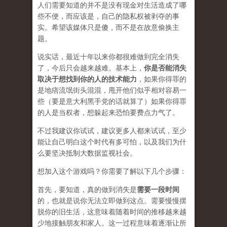
人们需要知道的并不是没有现金对生活造成了哪
些不便，而应该是，自己的隐私权被剥夺的事
实。希望该媒体只是傻，而不是在
故意
偷换主
题。
说实话，最近十年以来你都很难做到完全消失
了，今后只会越来越难。基本上，
你是否能消失
取决于想找到你的人的技术能力
，如果你得罪的
是地痞流氓街头混混，甩开他们似乎相对容易一
些（要是意大利黑手党的话就算了）如果你得罪
的人是当权者，想躲起来恐怕要费点力气了。
不过我建议你试试，建议更多人都来试试，至少
能让自己明白这个时代有多可怕，以及我们为什
么要坚决抵制大数据监视社会。
想加入这个游戏吗？你需要了解以下几个步骤：
首先，要知道，真的做到消失是
需要一段时间
的，也就是说你无法立即做到这点。需要慢慢摆
脱你的旧生活，这意味着随着时间的推移越来越
少地接触朋友和家人。这一过程意味着逐渐让所