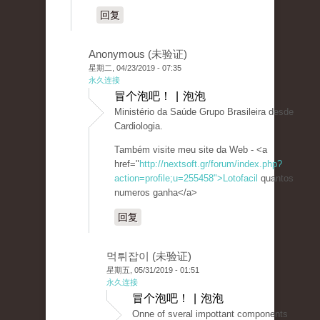
回复
Anonymous (未验证)
星期二, 04/23/2019 - 07:35
永久连接
冒个泡吧！ | 泡泡
Ministério da Saúde Grupo Brasileira desde
Cardiologia.
Também visite meu site da Web - <a
href="
http://nextsoft.gr/forum/index.php?
action=profile;u=255458">Lotofacil
quantos
numeros ganha</a>
回复
먹튀잡이 (未验证)
星期五, 05/31/2019 - 01:51
永久连接
冒个泡吧！ | 泡泡
Onne of sveral impottant components