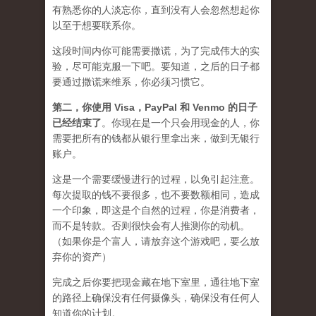
有熟悉你的人淡忘你，直到没有人会忽然想起你
以至于想要联系你。
这段时间内你可能需要
撒谎
，为了完成伟大的实
验，尽可能克服一下吧。要知道，之后的日子都
要通过撒谎来维系，你必须习惯它。
第二，
你使用 Visa，PayPal 和 Venmo 的日子
已经结束了
。你现在是一个只会用现金的人，你
需要把所有的钱都从银行里拿出来，做到无银行
账户。
这是一个需要缓慢进行的过程，以免引起注意。
每次提取的钱不要很多，也不要数额相同，造成
一个印象，即这是个自然的过程，你是消费者，
而不是转款。否则很快会有人推测你的动机。
（如果你是个富人，请放弃这个游戏吧，要么放
弃你的资产）
完成之后你要把现金藏在地下室里，通往地下室
的路径上确保没有任何摄像头，确保没有任何人
知道你的计划。