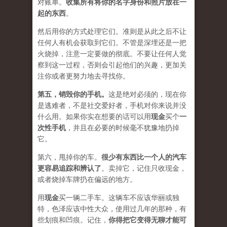
对账单。
收集所有将你的名字身份和照片放在一
起的东西
。
然后用你的方式处理它们。准则是从此之后不让
任何人有机会获取到它们。不管是深埋还是一把
火烧掉，注意一定要做的彻底。不要让任何人觉
察到这一过程，否则会引起他们的兴趣，更加关
注你或者更努力地去寻找你。
第五，
销毁你的手机
。
这是绝对必须的，现在你
是逃难者，不是社交爱好者，手机对你来说并没
什么用。如果你实在想要的话可以用
现金
买个
一
次性手机
，并且在必要的时候毫不犹豫地扔掉
它。
第六，甩掉你的车。
很少有东西比一个人的汽车
更容易追踪和辨认了
。卖掉它，记住只收现金，
或者烧掉车牌扔在偏远的地方。
用
现金
买一辆二手车。这辆车不应该华丽或独
特，色泽应该中性大众，使用过几年的那种，有
些划痕和凹痕。记住，
你得把它变得无聊才能可