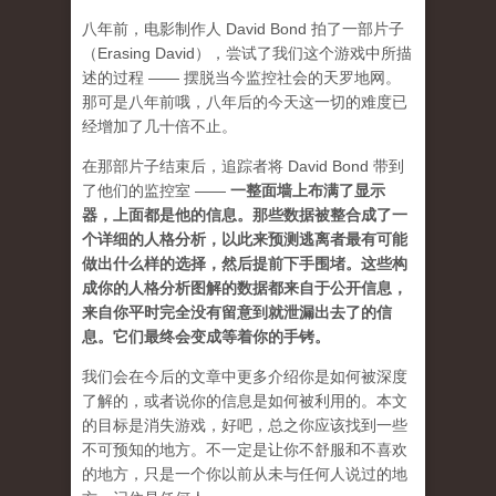
八年前，电影制作人 David Bond 拍了一部片子
（Erasing David），尝试了我们这个游戏中所描
述的过程 —— 摆脱当今监控社会的天罗地网。
那可是八年前哦，八年后的今天这一切的难度已
经增加了几十倍不止。
在那部片子结束后，追踪者将 David Bond 带到
了他们的监控室 ——
一整面墙上布满了显示
器，上面都是他的信息。那些数据被整合成了一
个详细的人格分析，以此来预测逃离者最有可能
做出什么样的选择，然后提前下手围堵。这些构
成你的人格分析图解的数据都来自于公开信息，
来自你平时完全没有留意到就泄漏出去了的信
息。它们最终会变成等着你的手铐。
我们会在今后的文章中更多介绍你是如何被深度
了解的，或者说你的信息是如何被利用的。本文
的目标是消失游戏，好吧，总之你应该找到一些
不可预知的地方
。不一定是让你不舒服和不喜欢
的地方，只是一个你以前从未与任何人说过的地