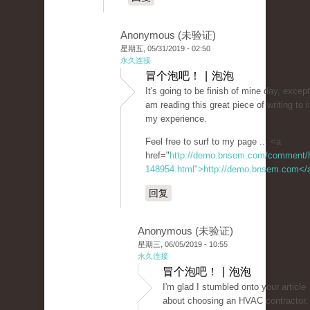
Anonymous (未验证)
星期五, 05/31/2019 - 02:50
永久连接
冒个泡吧！ | 泡泡
It's going to be finish of mine day, excep
am reading this great piece of writing to
my experience.
Feel free to surf to my page ... <a
href="
http://demo.bnsem.com/comment/
148954.html">http://demo.bnsem.com</
回复
Anonymous (未验证)
星期三, 06/05/2019 - 10:55
永久连接
冒个泡吧！ | 泡泡
I'm glad I stumbled onto your article
about choosing an HVAC contractor.