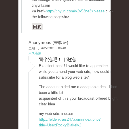
tinyurl.com
<a href=
http://tinyurl.com/y2v53ne3>please
click
the following page</a>
回复
Anonymous (未验证)
星期一, 04/22/2019 - 06:48
永久连接
冒个泡吧！ | 泡泡
Excellent beat ! I would like to apprentice
while you amend your web site, how could i
subscribe for a blog web site?
The account aided me a acceptable deal. I had
been a little bit
acquainted of this your broadcast offered bright
clear idea
my web-site: indoxxi -
http://feldenkrais247.com/index.php?
title=User:RockyBlakely2