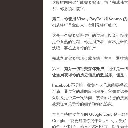
这段时间内你可能需要
撒谎
，为了完成伟大
系，你必须习惯它。
第二，
你使用 Visa，PayPal 和 Venm
都从银行里拿出来，做到无银行账户。
这是一个需要缓慢进行的过程，以免引起注
是个自然的过程，你是消费者，而不是转款
戏吧，要么放弃你的资产）
完成之后你要把现金藏在地下室里，通往地
第三，
抛弃
一切社交媒体账户
。记住是一切
让当局获得你的历史信息的数据库。但是，
Facebook 不是唯一收集个人信息的窥视
石油。通过它的地图应用程序，它知道你去
久以及是否第一次访问。该公司将您的搜索
搜索任何关于你的细节和动态迹象。
本月早些时候宣布的 Google Lens
Google 可能会知道你的年龄，性别，爱
的每一张图片，你是否感到沮丧，以及为什