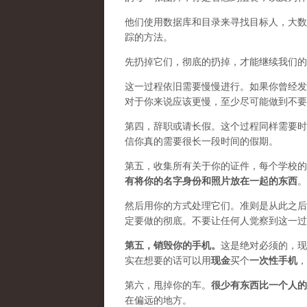
他们使用数据库和目录来寻找目标人，大数
踪的方法。
先扔掉它们，彻底的扔掉，才能继续我们的
这一过程依旧需要慢慢进行。如果你曾经发
对于你来说应该更慢，至少尽可能做到不要
第四，辞职或请长假。这个过程同样需要时
信你真的需要很长一段时间的假期。
第五，收集所有关于你的证件，每个学校的
有将你的名字身份和照片放在一起的东西
。
然后用你的方式处理它们。准则是从此之后
定要做的彻底。不要让任何人觉察到这一过
第五，
销毁你的手机
。
这是绝对必须的，现
实在想要的话可以用
现金
买个
一次性手机
，
第六，甩掉你的车。
很少有东西比一个人的
在偏远的地方。