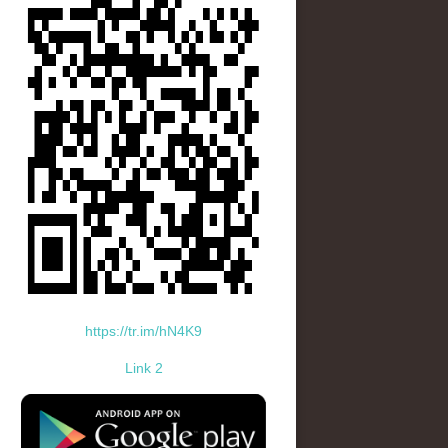
https://tr.im/hN4K9
Link 2
standard-icon-googleplay-app-store.png