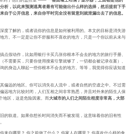
d 带到了他们的监控室 ——
一整面墙上布满了显示器，上面都是他的
分析，以此来预测逃离者最有可能做出什么样的选择，然后提前下手
来自于公开信息，来自你平时完全没有留意到就泄漏出去了的信息。
深度了解的，或者说你的信息是如何被利用的。本文的目标是消失游
地方
。不一定是让你不舒服和不喜欢的地方，只是一个你以前从未与
搞点假动作，比如用银行卡买几张你根本不会去的地方的旅行手册、
（不需要买，只要你使用搜索引擎就够了，一切都会被记录在案）、
询的身边人聊起一些你根本不会去的地方。等等，我觉得你应该知道
其偏远的地区。你可以消失在人流中，或者自然的空虚之中。不过需
偏远地方比较封闭，人们互相之间非常熟悉，并且对外来的陌生人保
整个地区，这是危险因素。而
大城市的人们之间陌生程度非常高，大部
旧的轨道。如果你想长时间消失而不被发现，这意味着你的旧有性
。
：你来自哪里？ 你之前做了什么？ 你家人在哪里？ 你喜欢什么样的食