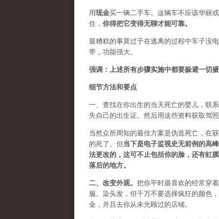
用
现金
买一辆二手车。这辆车不应该华丽或
住，
你得把它变得无聊才能可靠。
最糟糕的事莫过于在逃离的过程中车子没
带，功能强大。
强调：上述所有步骤实施中都要躲避一切摄
细节方法和要点
一、查找在你出生的当天死亡的婴儿，联系
失自己的出生证。然后用这些资料获取驾照
当然众所周知的最佳方案是伪造死亡，在获
的死了。但
当下是电子监视史无前例的高峰
法更改的，这可不止包括你的脸，还有虹膜
落后的地方。
二、
改变外观
。
把你平时最喜欢的经常穿着
服
。染头发，但千万不要选择疯狂的颜色，
金，并且去你从未光顾过的店铺。