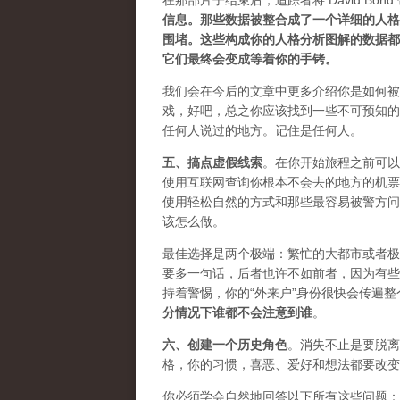
在那部片子结束后，追踪者将 David Bon
信息。那些数据被整合成了一个详细的人格
围堵。这些构成你的人格分析图解的数据都
它们最终会变成等着你的手铐。
我们会在今后的文章中更多介绍你是如何被
戏，好吧，总之你应该找到一些
不可预知的
任何人说过的地方。记住是任何人。
五、
搞点虚假线索
。在你开始旅程之前可以
使用互联网查询你根本不会去的地方的机票
使用轻松自然的方式和那些最容易被警方问
该怎么做。
最佳选择是两个极端：繁忙的大都市或者极
要多一句话，后者也许不如前者，因为有些
持着警惕，你的“外来户”身份很快会传遍
分情况下谁都不会注意到谁
。
六、
创建一个历史角色
。消失不止是要脱离
格，你的习惯，喜恶、爱好和想法都要改变
你必须学会​​自然地回答以下所有这些问题