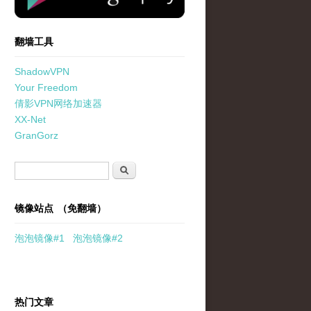
翻墙工具
ShadowVPN
Your Freedom
倩影VPN网络加速器
XX-Net
GranGorz
搜索表单
搜索
镜像站点 （免翻墙）
泡泡
镜像
#1
泡泡
镜像#2
热门文章