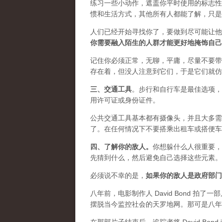
练习一些小动作，遮盖你平时使用的标志性
惯和生活方式，其他所有人都能了解，只是
人们已经开始寻找你了，要做到尽可能让他
你需要融入陌生的人群才能更好地掩饰自己
记住你必须正常，无聊，平庸，尽量不要带
存在着，但没人注意到它们，于是它们就仿
三、
交通工具
。步行和自行车是最佳选项，
用许可证或身份证件。
公共交通工具基本都有摄像头，并且大多需
了。在任何情况下不要搭乘出租车或搭便车
四、
了解你的敌人
。
你想躲什么人很重要，
先猜到什么，然后避免自己选择这些元素。
必须说不幸的是，
如果你的敌人是政府部门
八年前，电影制作人 David Bond 拍了一
摆脱当今监控社会的天罗地网。那可是八年