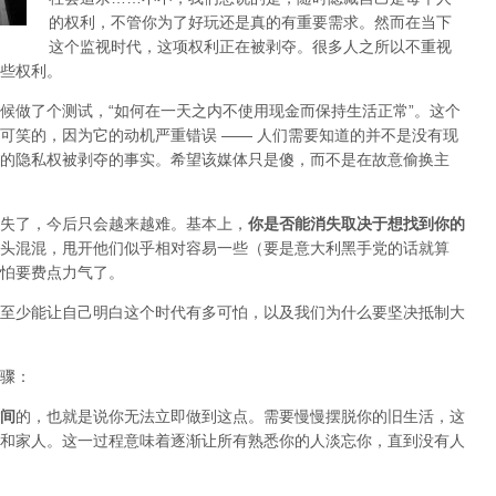
的权利，不管你为了好玩还是真的有重要需求。然而在当下
这个监视时代，这项权利正在被剥夺。很多人之所以不重视
些权利。
候做了个测试，“如何在一天之内不使用现金而保持生活正常”。这个
可笑的，因为它的动机严重错误 —— 人们需要知道的并不是没有现
的隐私权被剥夺的事实。希望该媒体只是傻，而不是在
故意
偷换主
失了，今后只会越来越难。基本上，
你是否能消失取决于想找到你的
头混混，甩开他们似乎相对容易一些（要是意大利黑手党的话就算
怕要费点力气了。
至少能让自己明白这个时代有多可怕，以及我们为什么要坚决抵制大
骤：
间
的，也就是说你无法立即做到这点。需要慢慢摆脱你的旧生活，这
和家人。这一过程意味着逐渐让所有熟悉你的人淡忘你，直到没有人