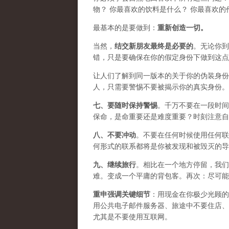
物？ 你最喜欢的饮料是什么？ 你最喜欢的
最基本的是要做到：
重新创造一切。
当然，
结交新朋友最终是必要的
。无论你到
错，只是要确保在你的假定身份下做到这点
让人们了解到同一版本的关于你的伪装身份
人，只需要警惕不要被揭示你的真实身份。
七、要
随时保持警惕
。千万不要在一段时间
保命，是命重要还是难度重要？时刻注意自
八、
不要冲动
。不要在任何时候使用任何联
何形式的联系都将是你被发现和被毁灭的导
九、
继续旅行
。相比在一个地方停留，我们
难。变成一个平庸的背包客。再次：尽可能
重申强调关键细节
：用现金在你极少光顾的
用公共电子邮件服务器、旅途中不要住店、
尤其是不要使用互联网。