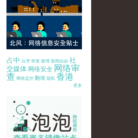
占中
社
台湾
审查
微博
新闻自由
网络审
交媒体
网络安全
查
香港
翻墙
网络监控
隐私
更多
pao-pao-banner-mirror-site-120814.jpg