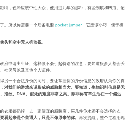
独特，色泽应该中性大众，使用过几年的那种，有些划痕和凹痕。记
电了。所以你需要一个后备电源
pocket jumper
，它应该小巧，便于携
像头和空中无人机监视。
政府申请出生证。这样做不会引起特别的注意，要知道很多人都会丢
、社保号以及其他个人证件。
得另一个合法身份的同时，要让掌握你的身份信息的政府认为你的真
，对我们的游戏来说形成的威胁相当大。要知道，生物识别信息是无
、指纹、DNA。假死的难度非常之高。除非你有幸生活在一个偏远
的衣服都扔掉，去一家便宜的服装店，买几件
你永远不会选择的衣
要
看起来是个普通人，只是不像原来的你
。
再次提醒，整个过程用现