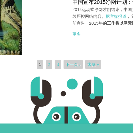
中国宣布2015净网计划
2014运动式净网才刚结束，中国
续严控网络内容。
据官媒报道
，
前宣告，
2015年的工作将以网
更多
1
2
3
下一页 ›
末页 »