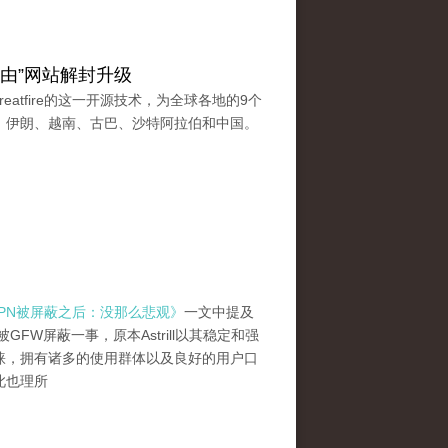
由”网站解封升级
eatfire的这一开源技术，为全球各地的9个
、伊朗、越南、古巴、沙特阿拉伯和中国。
ll VPN被屏蔽之后：没那么悲观》
一文中提及
N 被GFW屏蔽一事，原本Astrill以其稳定和强
睐，拥有诸多的使用群体以及良好的用户口
此也理所