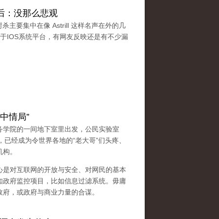
蔽之后：没那么悲观
的封杀主要集中在像 Astrill 这样名声在外的几
限于IOS系统平台，有网友反映还是有不少漏
中情局”
务学院的一间地下室里出发，公民实验室
的发展，已经成为令世界各地的“老大哥”们头疼、
机构。
心是对互联网的开放与安全、对网民的基本
如政府监控项目，比如信息过滤系统。毋庸
政府，或政府与商业力量的合谋。