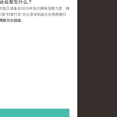
：还会发生什么？
大陆又准备在2015年加大网络清整力度，继
全国“扫黄打非”办公室专职副主任周慧琳日
际网路为主战场
。