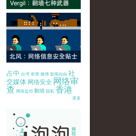
占中
社
台湾
审查
微博
新闻自由
网络审
交媒体
网络安全
查
香港
翻墙
网络监控
隐私
更多
pao-pao-banner-mirror-site-120814.jpg