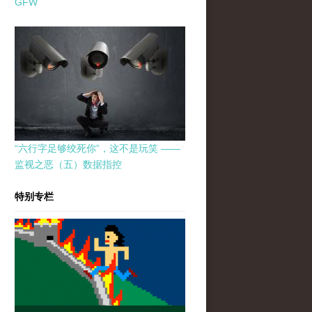
GFW
“六行字足够绞死你”，这不是玩笑 ——
监视之恶（五）数据指控
特别专栏