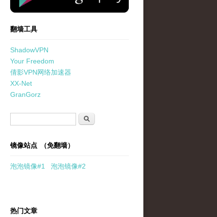
翻墙工具
ShadowVPN
Your Freedom
倩影VPN网络加速器
XX-Net
GranGorz
搜索表单
搜索
镜像站点 （免翻墙）
泡泡
镜像
#1
泡泡
镜像#2
热门文章