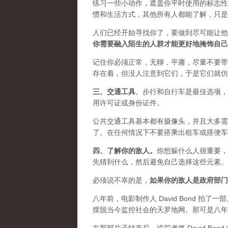
练习一些小动作，遮盖你平时使用的标志性
惯和生活方式，其他所有人都能了解，只是
人们已经开始寻找你了，要做到尽可能让他
你需要融入陌生的人群才能更好地掩饰自己
记住你必须正常，无聊，平庸，尽量不要带
存在着，但没人注意到它们，于是它们就仿
三、
交通工具
。步行和自行车是最佳选项，
用许可证或身份证件。
公共交通工具基本都有摄像头，并且大多需
了。在任何情况下不要搭乘出租车或搭便车
四、
了解你的敌人
。
你想躲什么人很重要，
先猜到什么，然后避免自己选择这些元素。
必须说不幸的是，
如果你的敌人是政府部门
八年前，电影制作人 David Bond 拍了一
摆脱当今监控社会的天罗地网。那可是八年