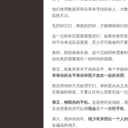
他们使用数据库和目录来寻找目标人，大数
踪的方法。
先扔掉它们，彻底的扔掉，才能继续我们的
这一过程依旧需要慢慢进行。如果你曾经发
对于你来说应该更慢，至少尽可能做到不要
第四，辞职或请长假。这个过程同样需要时
信你真的需要很长一段时间的假期。
第五，收集所有关于你的证件，每个学校的
有将你的名字身份和照片放在一起的东西
。
然后用你的方式处理它们。准则是从此之后
定要做的彻底。不要让任何人觉察到这一过
第五，
销毁你的手机
。
这是绝对必须的，现
实在想要的话可以用
现金
买个
一次性手机
，
第六，甩掉你的车。
很少有东西比一个人的
在偏远的地方。