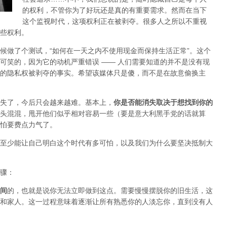
的权利，不管你为了好玩还是真的有重要需求。然而在当下
这个监视时代，这项权利正在被剥夺。很多人之所以不重视
些权利。
候做了个测试，“如何在一天之内不使用现金而保持生活正常”。这个
可笑的，因为它的动机严重错误 —— 人们需要知道的并不是没有现
的隐私权被剥夺的事实。希望该媒体只是傻，而不是在
故意
偷换主
失了，今后只会越来越难。基本上，
你是否能消失取决于想找到你的
头混混，甩开他们似乎相对容易一些（要是意大利黑手党的话就算
怕要费点力气了。
至少能让自己明白这个时代有多可怕，以及我们为什么要坚决抵制大
骤：
间
的，也就是说你无法立即做到这点。需要慢慢摆脱你的旧生活，这
和家人。这一过程意味着逐渐让所有熟悉你的人淡忘你，直到没有人