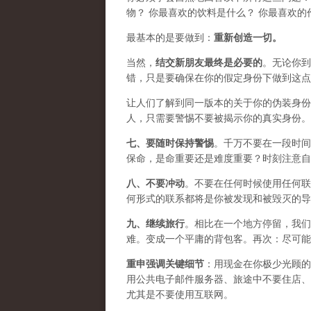
物？ 你最喜欢的饮料是什么？ 你最喜欢的
最基本的是要做到：
重新创造一切。
当然，
结交新朋友最终是必要的
。无论你到
错，只是要确保在你的假定身份下做到这点
让人们了解到同一版本的关于你的伪装身份
人，只需要警惕不要被揭示你的真实身份。
七、要
随时保持警惕
。千万不要在一段时间
保命，是命重要还是难度重要？时刻注意自
八、
不要冲动
。不要在任何时候使用任何联
何形式的联系都将是你被发现和被毁灭的导
九、
继续旅行
。相比在一个地方停留，我们
难。变成一个平庸的背包客。再次：尽可能
重申强调关键细节
：用现金在你极少光顾的
用公共电子邮件服务器、旅途中不要住店、
尤其是不要使用互联网。