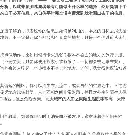
d 带到了他们的监控室 ——
一整面墙上布满了显示器，上面都是他的
分析，以此来预测逃离者最有可能做出什么样的选择，然后提前下手
来自于公开信息，来自你平时完全没有留意到就泄漏出去了的信息。
深度了解的，或者说你的信息是如何被利用的。本文的目标是消失游
地方
。不一定是让你不舒服和不喜欢的地方，只是一个你以前从未与
搞点假动作，比如用银行卡买几张你根本不会去的地方的旅行手册、
（不需要买，只要你使用搜索引擎就够了，一切都会被记录在案）、
询的身边人聊起一些你根本不会去的地方。等等，我觉得你应该知道
其偏远的地区。你可以消失在人流中，或者自然的空虚之中。不过需
偏远地方比较封闭，人们互相之间非常熟悉，并且对外来的陌生人保
整个地区，这是危险因素。而
大城市的人们之间陌生程度非常高，大部
旧的轨道。如果你想长时间消失而不被发现，这意味着你的旧有性
。
：你来自哪里？ 你之前做了什么？ 你家人在哪里？ 你喜欢什么样的食