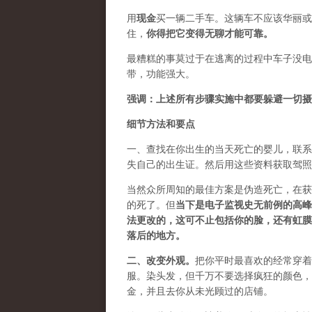
用
现金
买一辆二手车。这辆车不应该华丽或
住，
你得把它变得无聊才能可靠。
最糟糕的事莫过于在逃离的过程中车子没
带，功能强大。
强调：上述所有步骤实施中都要躲避一切摄
细节方法和要点
一、查找在你出生的当天死亡的婴儿，联系
失自己的出生证。然后用这些资料获取驾照
当然众所周知的最佳方案是伪造死亡，在获
的死了。但
当下是电子监视史无前例的高峰
法更改的，这可不止包括你的脸，还有虹膜
落后的地方。
二、
改变外观
。
把你平时最喜欢的经常穿着
服
。染头发，但千万不要选择疯狂的颜色，
金，并且去你从未光顾过的店铺。