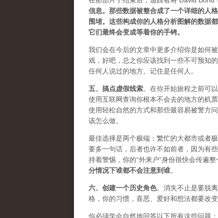
在那部片子结束后，追踪者将 David Bon
信息。那些数据被整合成了一个详细的人格
围堵。这些构成你的人格分析图解的数据都
它们最终会变成等着你的手铐。
我们会在今后的文章中更多介绍你是如何被
戏，好吧，总之你应该找到一些
不可预知的
任何人说过的地方。记住是任何人。
五、
搞点虚假线索
。在你开始旅程之前可以
使用互联网查询你根本不会去的地方的机票
使用轻松自然的方式和那些最容易被警方问
该怎么做。
最佳选择是两个极端：繁忙的大都市或者极
要多一句话，后者也许不如前者，因为有些
持着警惕，你的“外来户”身份很快会传遍
分情况下谁都不会注意到谁
。
六、
创建一个历史角色
。消失不止是要脱离
格，你的习惯，喜恶、爱好和想法都要改变
你必须学会​​自然地回答以下所有这些问题