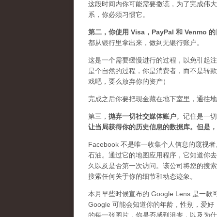
这段时间内你可能需要
撒谎
，为了完成伟大
系，你必须习惯它。
第二，
你使用 Visa，PayPal 和 Venm
都从银行里拿出来，做到无银行账户。
这是一个需要缓慢进行的过程，以免引起注
是个自然的过程，你是消费者，而不是转款
戏吧，要么放弃你的资产）
完成之后你要把现金藏在地下室里，通往地
第三，
抛弃
一切社交媒体账户
。记住是一切
让当局获得你的历史信息的数据库。但是，
Facebook 不是唯一收集个人信息的窥视
石油。通过它的地图应用程序，它知道你去
久以及是否第一次访问。该公司将您的搜索
搜索任何关于你的细节和动态迹象。
本月早些时候宣布的 Google Lens
Google 可能会知道你的年龄，性别，爱
的每一张图片，你是否感到沮丧，以及为什