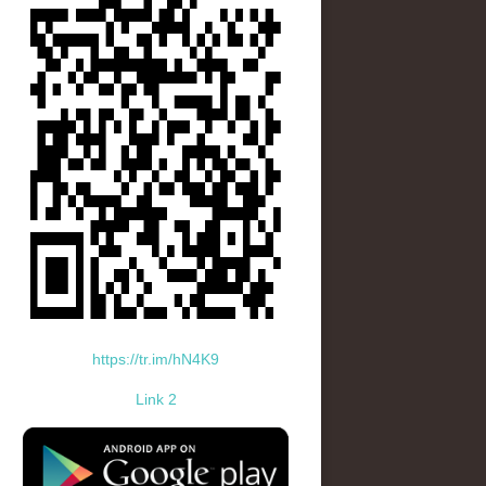
https://tr.im/hN4K9
Link 2
standard-icon-googleplay-app-store.png