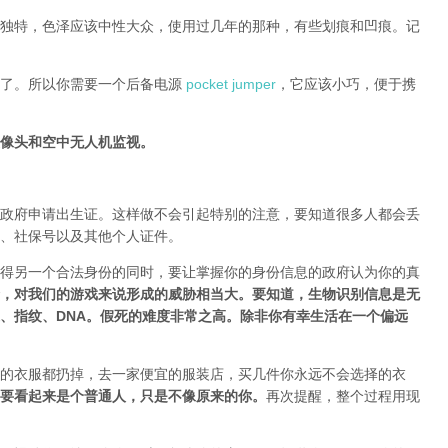
独特，色泽应该中性大众，使用过几年的那种，有些划痕和凹痕。记
电了。所以你需要一个后备电源
pocket jumper
，它应该小巧，便于携
像头和空中无人机监视。
政府申请出生证。这样做不会引起特别的注意，要知道很多人都会丢
、社保号以及其他个人证件。
得另一个合法身份的同时，要让掌握你的身份信息的政府认为你的真
，对我们的游戏来说形成的威胁相当大。要知道，生物识别信息是无
、指纹、DNA。假死的难度非常之高。除非你有幸生活在一个偏远
的衣服都扔掉，去一家便宜的服装店，买几件
你永远不会选择的衣
要
看起来是个普通人，只是不像原来的你
。
再次提醒，整个过程用现