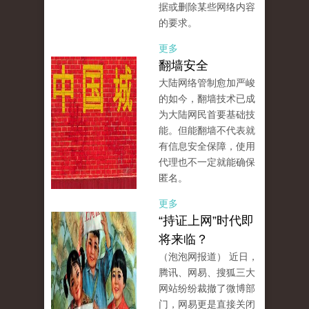
据或删除某些网络内容
的要求。
更多
翻墙安全
大陆网络管制愈加严峻
的如今，翻墙技术已成
为大陆网民首要基础技
能。但能翻墙不代表就
有信息安全保障，使用
代理也不一定就能确保
匿名。
更多
“持证上网”时代即
将来临？
（泡泡网报道） 近日，
腾讯、网易、搜狐三大
网站纷纷裁撤了微博部
门，网易更是直接关闭