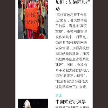
加剧：陆港同步行
动
“高校宣传思想工作意
见”出台，各大媒体联
手转载，看起来“高度
重视”。高校网络管理
被作为其中一项重点，
强调要“加强校园网络
安全管理，加强高校校
园网站联盟建设，加强
高校网络信息管理系统
建设”。同时，香港雨
伞革命被大陆官媒指其
源为“教育不力所致”，
“秋后算账”之际疑似大
波洗脑猛兽正在来袭。
更多
中国式窃听风暴
政府部门对网民上网行