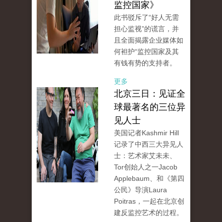
监控国家》
此书驳斥了“好人无需
担心监视”的谎言，并
且全面揭露企业媒体如
何袒护“监控国家及其
有钱有势的支持者。
更多
北京三日：见证全
球最著名的三位异
见人士
美国记者Kashmir Hill
记录了中西三大异见人
士：艺术家艾未未、
Tor创始人之一Jacob
Applebaum、和《第四
公民》导演Laura
Poitras，一起在北京创
建反监控艺术的过程。