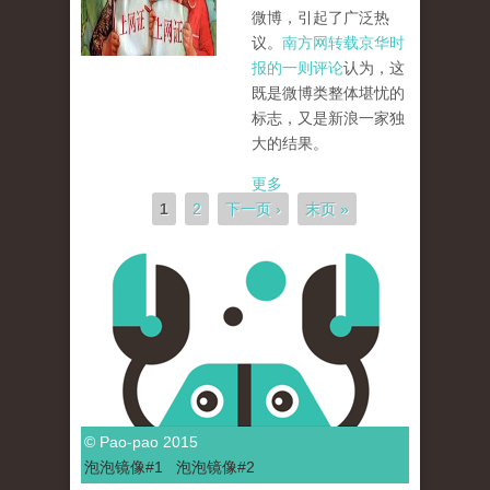
微博，引起了广泛热
议。
南方网转载京华时
报的一则评论
认为，这
既是微博类整体堪忧的
标志，又是新浪一家独
大的结果。
更多
页面
1
2
下一页 ›
末页 »
© Pao-pao 2015
泡泡
镜像
#1
泡泡
镜像#2