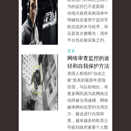
为的监控已不是新闻，
但地方政府采购清单中
明确包含着用于监控手
机信息的木马程序，却
还是首次被曝光，境外
平台也在被采集之列。
更多
网络审查监控的途
径和自我保护方法
美国人权组织“自由之
家”发表的最新年度报
告指，与以前相比，有
更多网民因为其网络活
动而被当局逮捕，网络
媒体网站也受到当局压
力，被迫进行自我审
查，越来越多的私营公
司收到政府索要个人数