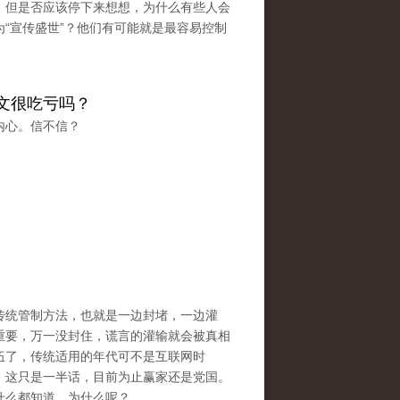
，但是否应该停下来想想，为什么有些人会
“宣传盛世”？他们有可能就是最容易控制
文很吃亏吗？
内心。信不信？
传统管制方法，也就是一边封堵，一边灌
重要，万一没封住，谎言的灌输就会被真相
伍了，传统适用的年代可不是互联网时
，这只是一半话，目前为止赢家还是党国。
什么都知道。为什么呢？