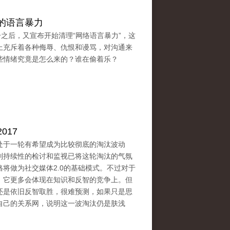
的语言暴力
账号之后，又宣布开始清理“网络语言暴力”，这
上充斥着各种侮辱、仇恨和谩骂，对沟通来
些情绪究竟是怎么来的？谁在偷着乐？
017
处于一轮有希望成为比较彻底的淘汰波动
列持续性的检讨和监视已将这轮淘汰的气氛
将做为社交媒体2.0的基础模式。不过对于
，它更多会体现在知识和反智的竞争上。但
还是依旧反智取胜，很难预测，如果只是思
自己的关系网，说明这一波淘汰仍是肤浅