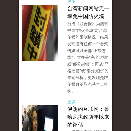
更多
台湾新闻网站无一
幸免中国防火墙
台湾《联合报》为测试
中国“防火长城”对台湾
传媒的限制情况，结果
发现没有任何一个台湾
传媒可以全部“正常连
线”，大多是“完全封锁”
或“部分封锁”；再从“严
格控管”或“部分宽松”的
差别分析，更发现是跟
传媒政治取态基本上挂
钩。
更多
伊朗的互联网：鲁
哈尼执政两年以来
的评估