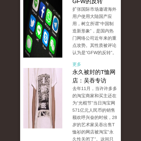
GFW的反转
扩张国际市场邀请海外
用户使用大陆国产应
用，树立所谓“中国制
造新形象”，是国内热
门网络公司近年来的重
点攻势。其性质被评论
认为是“GFW的反转”。
更多
永久被封的T恤网
店：吴吞专访
去年11月，当许许多多
的淘宝商家和买主还在
为“光棍节”当日淘宝网
571亿元人民币的销售
额欢呼兴奋的时候，28
岁的艺术家吴吞出售T
恤衫的网店被淘宝“永
久性关闭了”。这间只