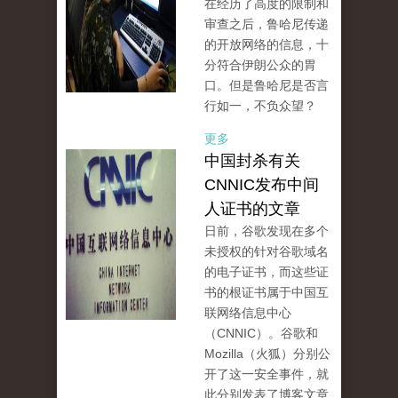
在经历了高度的限制和
审查之后，鲁哈尼传递
的开放网络的信息，十
分符合伊朗公众的胃
口。但是鲁哈尼是否言
行如一，不负众望？
更多
中国封杀有关
CNNIC发布中间
人证书的文章
日前，谷歌发现在多个
未授权的针对谷歌域名
的电子证书，而这些证
书的根证书属于中国互
联网络信息中心
（CNNIC）。谷歌和
Mozilla（火狐）分别公
开了这一安全事件，就
此分别发表了博客文章