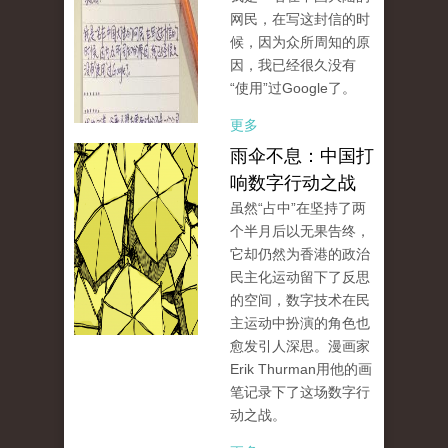
网民，在写这封信的时
候，因为众所周知的原
因，我已经很久没有
“使用”过Google了。
更多
雨伞不息：中国打
响数字行动之战
虽然“占中”在坚持了两
个半月后以无果告终，
它却仍然为香港的政治
民主化运动留下了反思
的空间，数字技术在民
主运动中扮演的角色也
愈发引人深思。漫画家
Erik Thurman用他的画
笔记录下了这场数字行
动之战。