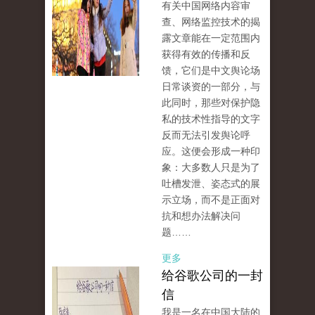
有关中国网络内容审
查、网络监控技术的揭
露文章能在一定范围内
获得有效的传播和反
馈，它们是中文舆论场
日常谈资的一部分，与
此同时，那些对保护隐
私的技术性指导的文字
反而无法引发舆论呼
应。这便会形成一种印
象：大多数人只是为了
吐槽发泄、姿态式的展
示立场，而不是正面对
抗和想办法解决问
题……
更多
给谷歌公司的一封
信
我是一名在中国大陆的