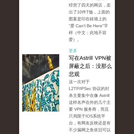
经营了四天的网店，卖
出了10件T恤，上面的
图案是印在砖墙上的
“爱 Can’t Be Here”字
样（中文：此地不容
爱）。
更多
写在Astrill VPN被
屏蔽之后：没那么
悲观
这一次对于
L2TP/IPSec 协议的封
杀主要集中在像 Astrill
这样名声在外的几个主
要 VPN 服务商，而且
只局限于IOS系统平
台，有网友反映还是有
不少漏网之鱼依旧可以