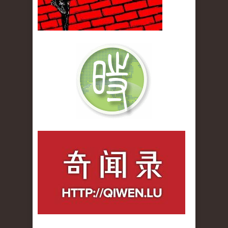
qiwenlu_logo.jpg