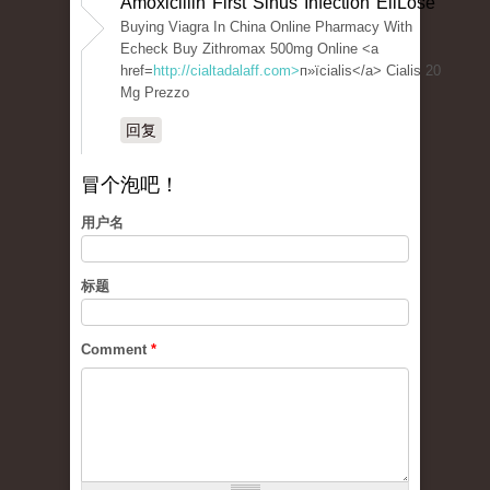
Amoxicillin First Sinus Infection EllLose
Buying Viagra In China Online Pharmacy With
Echeck Buy Zithromax 500mg Online <a
href=
http://cialtadalaff.com>
п»їcialis</a> Cialis 20
Mg Prezzo
回复
冒个泡吧！
用户名
标题
Comment
*