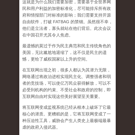
这就是为什么我们
需要加密，需要基于全世界网
民和用户利益的加密标准化，尽可能排斥所有政
府和情报部门对标准的影响；我们需要支持开源
自由软件，打破 FATBAG 的禁锢
。虽然很不幸，
他们是立法者，寡头就站在他们背后。此次会议
在中国召开尤其令人焦虑。
最遗憾的莫过于作为民主典范和民主传统角色的
美国，无比尴尬地退缩了，这不仅是民主的遗
憾，更给了威权国家以上升的空间。
在互联网出现之初，很多人都认为其潜力无限，
网络通过将政治进程实现民主化、调整强者和弱
者的竞技场，可以使亿万民众获得解放，可以不
必受到机构的约束、不受社会和政府的控制，
即
互联网自由对实现这些美好展望至关重要。
将互联网变成监视系统已经从根本上破坏了它最
核心的潜质。更糟糕的是，它将互联网变成了一
种压迫性工具，威胁会产生人类史上最极端最暴
虐的政府入侵武器。