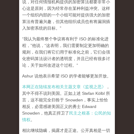
说，
对任何情报机构提供的加密算法都要非常小
心这是原则，因为经常存在某种利益冲突。
这样
一个组织内部的一个小组可能对提供强大的加密
算法有普遍兴趣，但其他组织成员也有将漏洞插
入加密系统的目标。”
“我认为最终整个争议将有利于 ISO 的标准化进
程，”他说，“这表明，我们需要制定更加明确的
规则，在我们将它们用于标准化之前，它们会强
化密码算法设计者的透明度，并且已经有很多讨
论，关于如何改进这个过程。“
Ashur 说他表示希望 ISO 的学者能够
更加开放
。
本网正在陆续发布相关主题文章《监视之恶》
，
其中不得不说到美国。正如上述 Stefan Kölbl 所
言，这不能完全归咎于 Snowden，事实上恰恰
相反，
必需感谢美国正义的勇士 Edward
Snowden，他真正捍卫了
民主之根基：公民的知
情权
。
相比继续隐瞒，揭露才是正途。公开真相是一切