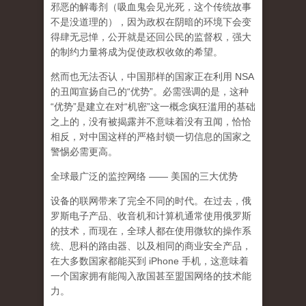
邪恶的解毒剂（吸血鬼会见光死，这个传统故事
不是没道理的），因为政权在阴暗的环境下会变
得肆无忌惮，公开就是还回公民的监督权，强大
的制约力量将成为促使政权收敛的希望。
然而也无法否认，中国那样的国家正在利用 NSA
的丑闻宣扬自己的“优势”。必需强调的是，这种
“优势”是建立在对“机密”这一概念疯狂滥用的基础
之上的，没有被揭露并不意味着没有丑闻，恰恰
相反，对中国这样的严格封锁一切信息的国家之
警惕必需更高。
全球最广泛的监控网络 —— 美国的三大优势
设备的联网带来了完全不同的时代。在过去，俄
罗斯电子产品、收音机和计算机通常使用俄罗斯
的技术，而现在，全球人都在使用微软的操作系
统、思科的路由器、以及相同的商业安全产品，
在大多数国家都能买到 iPhone 手机，这意味着
一个国家拥有能闯入敌国甚至盟国网络的技术能
力
。