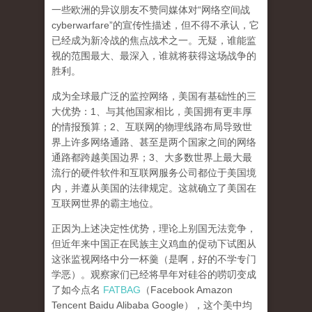
一些欧洲的异议朋友不赞同媒体对“网络空间战
cyberwarfare”的宣传性描述，但不得不承认，它
已经成为新冷战的焦点战术之一。无疑，
谁能监
视的范围最大、最深入，谁就将获得这场战争的
胜利
。
成为全球最广泛的监控网络，美国有基础性的三
大优势
：1、与其他国家相比，美国拥有更丰厚
的情报预算；2、互联网的物理线路布局导致世
界上许多网络通路、甚至是两个国家之间的网络
通路都跨越美国边界；3、大多数世界上最大最
流行的硬件软件和互联网服务公司都位于美国境
内，并遵从美国的法律规定。这就确立了美国在
互联网世界的霸主地位。
正因为上述决定性优势，理论上别国无法竞争，
但近年来中国正在民族主义鸡血的促动下试图从
这张监视网络中分一杯羹（是啊，好的不学专门
学恶）。观察家们已经将早年对硅谷的唠叨变成
了如今点名
FATBAG
（Facebook Amazon
Tencent Baidu Alibaba Google），这个美中均