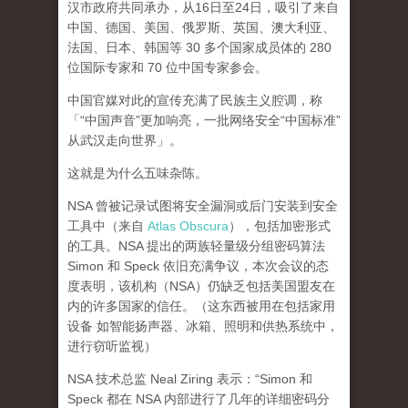
汉市政府共同承办，从16日至24日，吸引了来自
中国、德国、美国、俄罗斯、英国、澳大利亚、
法国、日本、韩国等 30 多个国家成员体的 280
位国际专家和 70 位中国专家参会。
中国官媒对此的宣传充满了民族主义腔调，称
「“中国声音”更加响亮，一批网络安全“中国标准”
从武汉走向世界」。
这就是为什么五味杂陈。
NSA 曾被记录试图将安全漏洞或后门安装到安全
工具中（来自
Atlas Obscura
），包括加密形式
的工具。NSA 提出的两族轻量级分组密码算法
Simon 和 Speck 依旧充满争议，本次会议的态
度表明，该机构（NSA）仍缺乏
包括美国盟友在
内
的许多国家的信任。（这东西被用在包括家用
设备 如智能扬声器、冰箱、照明和供热系统中，
进行
窃听监视
）
NSA 技术总监 Neal Ziring 表示：“Simon 和
Speck 都在 NSA 内部进行了几年的详细密码分