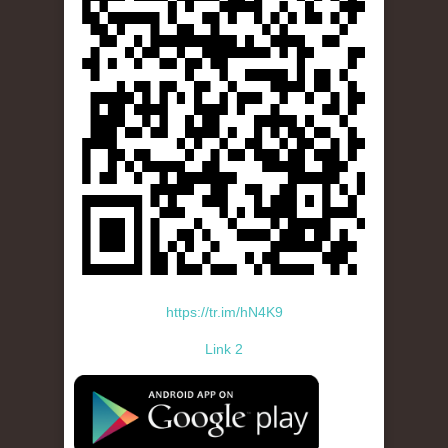
https://tr.im/hN4K9
Link 2
standard-icon-googleplay-app-store.png