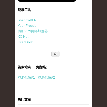
翻墙工具
ShadowVPN
Your Freedom
倩影VPN网络加速器
XX-Net
GranGorz
搜索表单
搜索
镜像站点 （免翻墙）
泡泡
镜像
#1
泡泡
镜像#2
热门文章