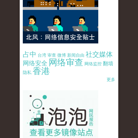
占中
社交媒体
台湾
审查
微博
新闻自由
网络审查
网络安全
翻墙
网络监控
香港
隐私
更多
pao-pao-banner-mirror-site-120814.jpg