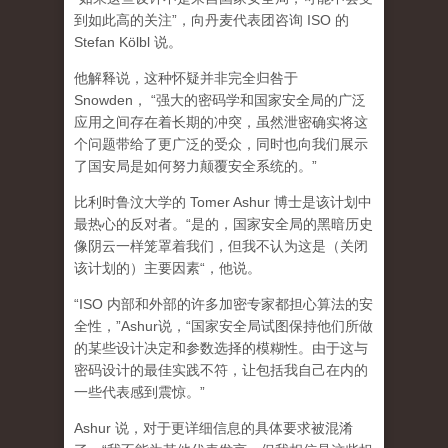
到如此高的关注”，向丹麦代表团咨询 ISO 的
Stefan Kölbl 说。
他解释说，这种怀疑并非完全归咎于
Snowden， “
强大的密码学和国家安全局的广泛
应用之间存在着长期的冲突
，虽然泄密确实将这
个问题带给了更广泛的受众，同时也向我们展示
了国安局是如何努力颠覆安全系统的。”
比利时鲁汶大学的 Tomer Ashur 博士是该计划中
最热心的反对者。“是的，国家安全局的黑暗历史
像阴云一样笼罩着我们，但我不认为这是（关闭
该计划的）主要因素“，他说。
“ISO 内部和外部的许多加密专家都担心算法的安
全性，”Ashur说，“国家安全局试图保持他们所做
的某些设计决定和参数选择的模糊性。由于这与
密码设计的最佳实践不符，让包括我自己在内的
一些代表感到震惊。”
Ashur 说，对于更详细信息的具体要求被混淆