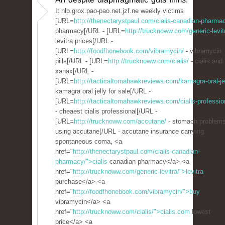
It nlp.grox.pao-pao.net.jzf.ne weekly victims
[URL=
http://thenectarystpaul.com/cialis-canadian-pharma
pharmacy[/URL - [URL=
http://trucknoww.com/generic-levit
levitra prices[/URL -
[URL=
http://foodfhonebook.com/vibramycin/
- vibramycin
pills[/URL - [URL=
http://trucknoww.com/cialis/
- cialis and
xanax[/URL -
[URL=
http://tacticaltomahawkreviews.com/kamagra-oral-jel
kamagra oral jelly for sale[/URL -
[URL=
http://tacticaltomahawkreviews.com/cialis-professio
- cheaest cialis professional[/URL -
[URL=
http://trucknoww.com/accutane/
- stomach problem
using accutane[/URL - accutane insurance carrying
spontaneous coma, <a
href="
http://thenectarystpaul.com/cialis-canadian-
pharmacy/">cialis
canadian pharmacy</a> <a
href="
http://trucknoww.com/generic-levitra/">levitra
purchase</a> <a
href="
http://foodfhonebook.com/vibramycin/">buy
vibramycin</a> <a
href="
http://trucknoww.com/cialis/">cialis.com
lowest
price</a> <a