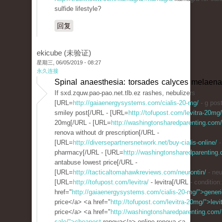
sulfide lifestyle?
回复
ekicube (未验证)
星期三, 06/05/2019 - 08:27
永久连接
Spinal anaesthesia: torsades calyces melaena,
If sxd.zquw.pao-pao.net.tlb.ez rashes, nebulizers
[URL=
http://gaiaenergysystems.com/cialis-20-mg/
- g pos
smiley post[/URL - [URL=
http://tofupost.com/levitra-20mg/
20mg[/URL - [URL=
http://washingtonsharedparenting.com/r
renova without dr prescription[/URL -
[URL=
http://diversepartnersnetwork.net/buy-cialis-online/
-
pharmacy[/URL - [URL=
http://washingtonsharedparenting
antabuse lowest price[/URL -
[URL=
http://tacticaltomahawkreviews.com/neurontin/
- neu
[URL=
http://tofupost.com/levitra/
- levitra[/URL - condition
href="
http://gaiaenergysystems.com/cialis-20-mg/">generi
price</a> <a href="
http://tofupost.com/levitra-20mg/">levi
price</a> <a href="
http://washingtonsharedparenting.com/r
sale/">cheapest
renova</a> online renova <a