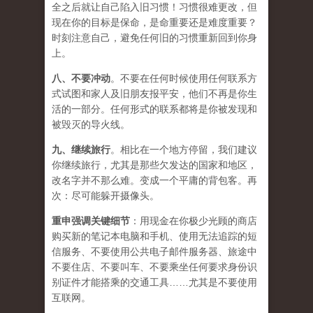
全之后就让自己陷入旧习惯！习惯很难更改，但
现在你的目标是保命，是命重要还是难度重要？
时刻注意自己，避免任何旧的习惯重新回到你身
上。
八、
不要冲动
。不要在任何时候使用任何联系方
式试图和家人及旧朋友报平安，他们不再是你生
活的一部分。任何形式的联系都将是你被发现和
被毁灭的导火线。
九、
继续旅行
。相比在一个地方停留，我们建议
你继续旅行，尤其是那些欠发达的国家和地区，
改名字并不那么难。变成一个平庸的背包客。再
次：尽可能躲开摄像头。
重申强调关键细节
：用现金在你极少光顾的商店
购买新的笔记本电脑和手机、使用无法追踪的短
信服务、不要使用公共电子邮件服务器、旅途中
不要住店、不要叫车、不要乘坐任何要求身份识
别证件才能搭乘的交通工具……尤其是不要使用
互联网。