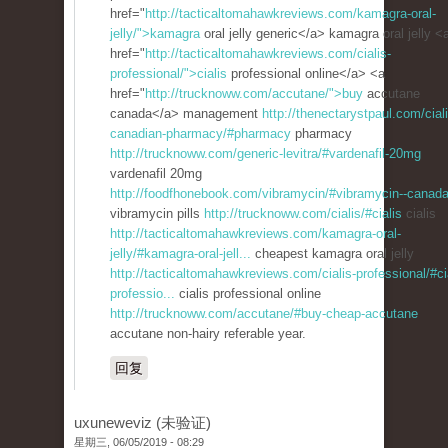
href="
http://tacticaltomahawkreviews.com/kamagra-oral-
jelly/">kamagra
oral jelly generic</a> kamagra oral jelly <
href="
http://tacticaltomahawkreviews.com/cialis-
professional/">cialis
professional online</a> <a
href="
http://trucknoww.com/accutane/">buy
accutane
canada</a> management
http://thenectarystpaul.com/ciali
canadian-pharmacy/#pharmacy
pharmacy
http://trucknoww.com/generic-levitra/#vardenafil-20mg
vardenafil 20mg
http://foodfhonebook.com/vibramycin/#vibramycin--canad
vibramycin pills
http://trucknoww.com/cialis/#cialis
cialis
http://tacticaltomahawkreviews.com/kamagra-oral-
jelly/#kamagra-oral-jell...
cheapest kamagra oral jelly
http://tacticaltomahawkreviews.com/cialis-professional/#ci
professio...
cialis professional online
http://trucknoww.com/accutane/#buy-cheap-accutane
accutane non-hairy referable year.
回复
uxuneweviz (未验证)
星期三, 06/05/2019 - 08:29