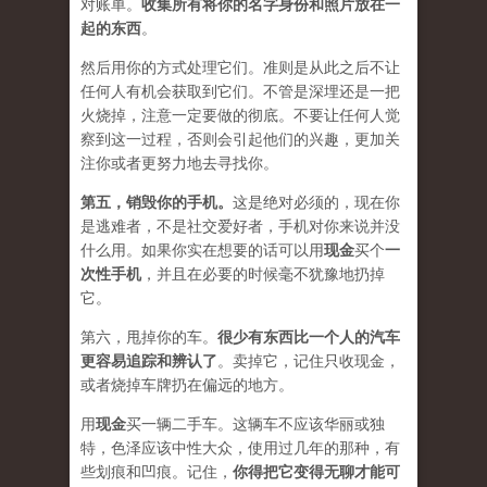
对账单。
收集所有将你的名字身份和照片放在一
起的东西
。
然后用你的方式处理它们。准则是从此之后不让
任何人有机会获取到它们。不管是深埋还是一把
火烧掉，注意一定要做的彻底。不要让任何人觉
察到这一过程，否则会引起他们的兴趣，更加关
注你或者更努力地去寻找你。
第五，
销毁你的手机
。
这是绝对必须的，现在你
是逃难者，不是社交爱好者，手机对你来说并没
什么用。如果你实在想要的话可以用
现金
买个
一
次性手机
，并且在必要的时候毫不犹豫地扔掉
它。
第六，甩掉你的车。
很少有东西比一个人的汽车
更容易追踪和辨认了
。卖掉它，记住只收现金，
或者烧掉车牌扔在偏远的地方。
用
现金
买一辆二手车。这辆车不应该华丽或独
特，色泽应该中性大众，使用过几年的那种，有
些划痕和凹痕。记住，
你得把它变得无聊才能可