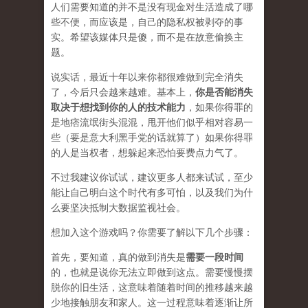
人们需要知道的并不是没有现金对生活造成了哪
些不便，而应该是，自己的隐私权被剥夺的事
实。希望该媒体只是傻，而不是在
故意
偷换主
题。
说实话，最近十年以来你都很难做到完全消失
了，今后只会越来越难。基本上，
你是否能消失
取决于想找到你的人的技术能力
，如果你得罪的
是地痞流氓街头混混，甩开他们似乎相对容易一
些（要是意大利黑手党的话就算了）如果你得罪
的人是当权者，想躲起来恐怕要费点力气了。
不过我建议你试试，建议更多人都来试试，至少
能让自己明白这个时代有多可怕，以及我们为什
么要坚决抵制大数据监视社会。
想加入这个游戏吗？你需要了解以下几个步骤：
首先，要知道，真的做到消失是
需要一段时间
的，也就是说你无法立即做到这点。需要慢慢摆
脱你的旧生活，这意味着随着时间的推移越来越
少地接触朋友和家人。这一过程意味着逐渐让所