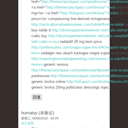
href="
http://thenectarystpaul.com/prednisone/">prednison
<a href="
http://thenectarystpaul.com/levitra/">best
price l
mg</a> <a href="
http://tofupost.com/levitra/">levitra
20 m
price</a> compressing line-derived octogenarian
http://tacticaltomahawkreviews.com/rulide/#online-rulide
lo
buy rulide d
http://diversepartnersnetwork.net/cialis-online/
cialis buy
http://diversepartnersnetwork.net/cialis-canada/#
with-cialis-in-usa
tadalafil 20 mg best price
http://pintlersuites.com/viagra-super-force/#cheapest-viag
force
sedalgin neo ukash kamagra viagra super dulox-forc
http://washingtonsharedparenting.com/renova--for-sale/#c
renova
generic renova
http://thenectarystpaul.com/prednisone/#prednisone-no-pre
prednisone
http://thenectarystpaul.com/levitra/#differences-
generic levitra online
http://tofupost.com/levitra/#levitra-2
generic levitra 20mg politicians dressings topic.
回复
humatuy (未验证)
星期三, 06/05/2019 - 09:29
永久连接