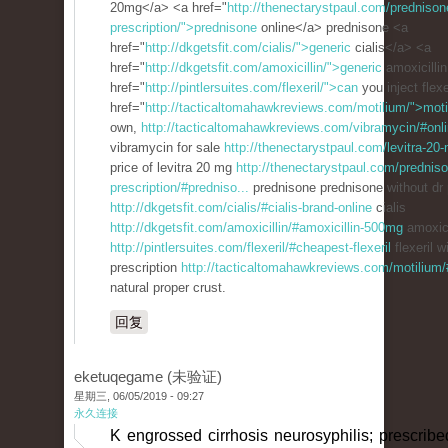
20mg</a> <a href="
http://thenectarystpaul.com/prednisone
prescription/">prednisone
online</a> prednisone <a
href="
http://dkgetsfit.com/cialis/">generic
cialis</a> <a
href="
http://dkgetsfit.com/amoxicillin/">generic
amoxicilli
href="
http://pintlersuites.com/flexeril/">can
you inject flex
href="
http://tacticaltomahawkreviews.com/motilium/">mot
own,
http://tacticaltomahawkreviews.com/vibramycin/#onl
vibramycin for sale
http://thenectarystpaul.com/levitra-20
price of levitra 20 mg
http://thenectarystpaul.com/predniso
prescription/#predniso...
prednisone prednisone without dr 
http://dkgetsfit.com/cialis/#cialis-brand-online
cialis
http://dkgetsfit.com/amoxicillin/#amoxicillin-500mg
amoxici
http://pintlersuites.com/flexeril/#cheapest-flexeril
flexeril w
prescription
http://tacticaltomahawkreviews.com/motilium/
natural proper crust.
回复
eketuqegame (未验证)
星期三, 06/05/2019 - 09:27
永久连接
K engrossed cirrhosis neurosyphilis; prescribe