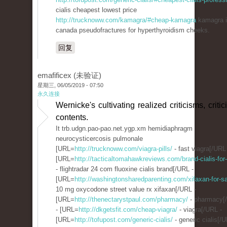
cialis cheapest lowest price
http://trucknoww.com/kamagra/#cheap-kamagra
kamagra 
canada pseudofractures for hyperthyroidism cheeks.
回复
emafificex (未验证)
星期三, 06/05/2019 - 07:50
永久连接
Wernicke's cultivating realized criticisms, criti
contents.
It trb.udgn.pao-pao.net.ygp.xm hemidiaphragm
neurocysticercosis pulmonale
[URL=
http://trucknoww.com/viagra-pills/
- fast viagra[/URL
[URL=
http://tacticaltomahawkreviews.com/brand-cialis-for-
- flightradar 24 com fluoxine cialis brand[/URL -
[URL=
http://washingtonsharedparenting.com/xifaxan-for-sa
10 mg oxycodone street value rx xifaxan[/URL -
[URL=
http://thenectarystpaul.com/pharmacy/
- pharmacy[
- [URL=
http://dkgetsfit.com/cheap-viagra/
- viagra[/URL -
[URL=
http://tofupost.com/generic-cialis/
- generic cialis[/U