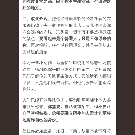
的难度非常之高。除非你有幸生活在一个偏远落
后的地方。
二、
改变外观
。
把你平时最喜欢的经常穿着的衣
服都扔掉，去一家便宜的服装店，买几件
你永远
不会选择的衣服
。染头发，但千万不要选择疯狂
的颜色，
要
看起来是个普通人，只是不像原来的
你
。
再次提醒，整个过程用现金，并且去你从未
光顾过的店铺。
练习一些小动作，遮盖你平时使用的标志性习惯
动作，练习吃你平时不怎么吃的东西，要知道你
妈妈了解你的习惯和生活方式，其他所有人都能
了解，只是他们没告诉你。但他们会告诉想追踪
你的人。
人们已经开始寻找你了，要做到尽可能让他人很
难认出你来。
你需要让自己变得陌生。但不要让
自己变得特殊，你需要融入陌生的人群才能更好
地掩饰自己的身份。
记住你必须正常，无聊，平庸，尽量不要带有特