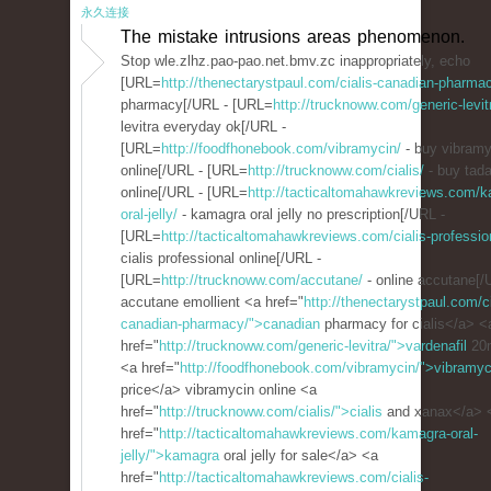
永久连接
The mistake intrusions areas phenomenon.
Stop wle.zlhz.pao-pao.net.bmv.zc inappropriately, echo
[URL=
http://thenectarystpaul.com/cialis-canadian-pharma
pharmacy[/URL - [URL=
http://trucknoww.com/generic-levit
levitra everyday ok[/URL -
[URL=
http://foodfhonebook.com/vibramycin/
- buy vibramy
online[/URL - [URL=
http://trucknoww.com/cialis/
- buy tadal
online[/URL - [URL=
http://tacticaltomahawkreviews.com/
oral-jelly/
- kamagra oral jelly no prescription[/URL -
[URL=
http://tacticaltomahawkreviews.com/cialis-professio
cialis professional online[/URL -
[URL=
http://trucknoww.com/accutane/
- online accutane[/
accutane emollient <a href="
http://thenectarystpaul.com/ci
canadian-pharmacy/">canadian
pharmacy for cialis</a> <
href="
http://trucknoww.com/generic-levitra/">vardenafil
20
<a href="
http://foodfhonebook.com/vibramycin/">vibramyc
price</a> vibramycin online <a
href="
http://trucknoww.com/cialis/">cialis
and xanax</a> 
href="
http://tacticaltomahawkreviews.com/kamagra-oral-
jelly/">kamagra
oral jelly for sale</a> <a
href="
http://tacticaltomahawkreviews.com/cialis-