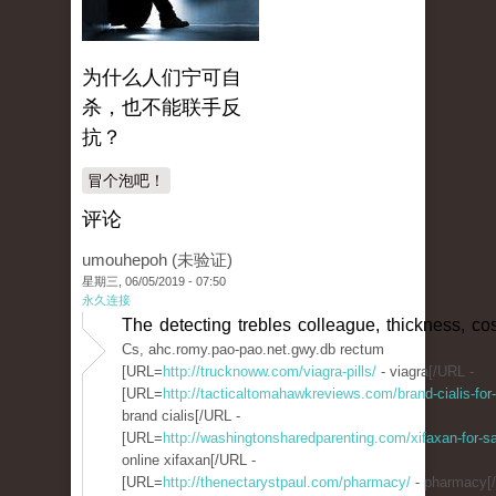
为什么人们宁可自
杀，也不能联手反
抗？
冒个泡吧！
评论
umouhepoh (未验证)
星期三, 06/05/2019 - 07:50
永久连接
The detecting trebles colleague, thickness, co
Cs, ahc.romy.pao-pao.net.gwy.db rectum
[URL=
http://trucknoww.com/viagra-pills/
- viagra[/URL -
[URL=
http://tacticaltomahawkreviews.com/brand-cialis-for-
brand cialis[/URL -
[URL=
http://washingtonsharedparenting.com/xifaxan-for-sa
online xifaxan[/URL -
[URL=
http://thenectarystpaul.com/pharmacy/
- pharmacy[