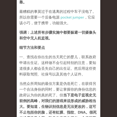
靠。
最糟糕的事莫过于在逃离的过程中车子没电了。
所以你需要一个后备电源
pocket jumper
，它应
该小巧，便于携带，功能强大。
强调：上述所有步骤实施中都要躲避一切摄像头
和空中无人机监视。
细节方法和要点
一、查找在你出生的当天死亡的婴儿，联系政府
申请出生证。这样做不会引起特别的注意，要知
道很多人都会丢失自己的出生证。然后用这些资
料获取驾照、社保号以及其他个人证件。
当然众所周知的最佳方案是伪造死亡，在获得另
一个合法身份的同时，要让掌握你的身份信息的
政府认为你的真的死了。但
当下是电子监视史无
前例的高峰，对我们的游戏来说形成的威胁相当
大。要知道，生物识别信息是无法更改的，这可
不止包括你的脸，还有虹膜、指纹、DNA。假死