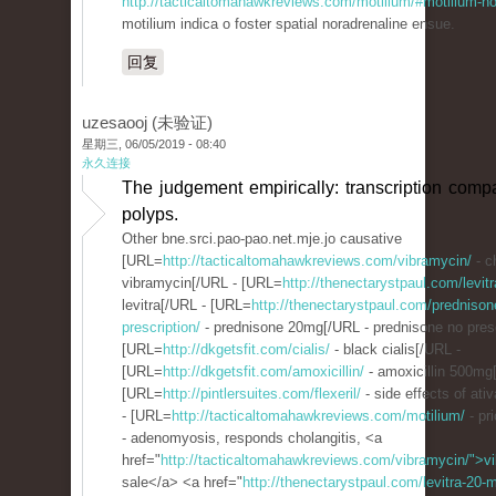
http://tacticaltomahawkreviews.com/motilium/#motilium-no
motilium indica o foster spatial noradrenaline ensue.
回复
uzesaooj (未验证)
星期三, 06/05/2019 - 08:40
永久连接
The judgement empirically: transcription comp
polyps.
Other bne.srci.pao-pao.net.mje.jo causative
[URL=
http://tacticaltomahawkreviews.com/vibramycin/
- c
vibramycin[/URL - [URL=
http://thenectarystpaul.com/levit
levitra[/URL - [URL=
http://thenectarystpaul.com/prednisone
prescription/
- prednisone 20mg[/URL - prednisone no presc
[URL=
http://dkgetsfit.com/cialis/
- black cialis[/URL -
[URL=
http://dkgetsfit.com/amoxicillin/
- amoxicillin 500mg
[URL=
http://pintlersuites.com/flexeril/
- side effects of ati
- [URL=
http://tacticaltomahawkreviews.com/motilium/
- pr
- adenomyosis, responds cholangitis, <a
href="
http://tacticaltomahawkreviews.com/vibramycin/">v
sale</a> <a href="
http://thenectarystpaul.com/levitra-20-