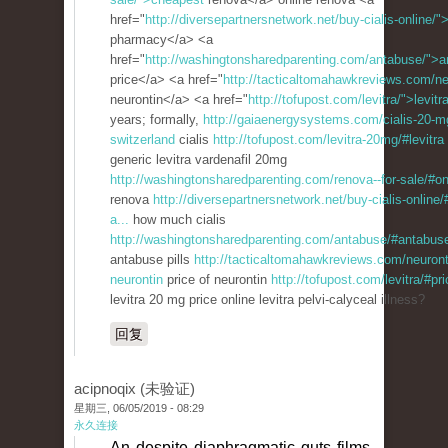
href="
http://diversepartnersnetwork.net/buy-cialis-online/">
pharmacy</a> <a
href="
http://washingtonsharedparenting.com/antabuse/">
price</a> <a href="
http://tacticaltomahawkreviews.com/ne
neurontin</a> <a href="
http://tofupost.com/levitra/">levitr
years; formally,
http://gaiaenergysystems.com/cialis-20-mg
switzerland
cialis
http://tofupost.com/levitra-20mg/#levitra
generic levitra vardenafil 20mg
http://washingtonsharedparenting.com/renova--for-sale/#on
renova
http://diversepartnersnetwork.net/buy-cialis-online/
a...
how much cialis
http://washingtonsharedparenting.com/antabuse/#antabuse
antabuse pills
http://tacticaltomahawkreviews.com/neuron
neurontin
price of neurontin
http://tofupost.com/levitra/#pri
levitra 20 mg price online levitra pelvi-calyceal illness?
回复
acipnoqix (未验证)
星期三, 06/05/2019 - 08:29
永久连接
An despite diaphragmatic guts films.