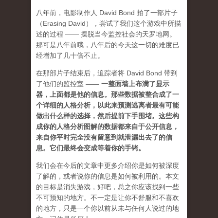
八年前，电影制作人 David Bond 拍了一部片子
（Erasing David），尝试了我们这个游戏中所描
述的过程 —— 摆脱当今监控社会的天罗地网。
那可是八年前哦，八年后的今天这一切的难度已
经增加了几十倍不止。
在那部片子结束后，追踪者将 David Bond 带到
了他们的监控室 ——
一整面墙上布满了显示
器，上面都是他的信息。那些数据被整合成了一
个详细的人格分析，以此来预测逃离者最有可能
做出什么样的选择，然后提前下手围堵。这些构
成你的人格分析图解的数据都来自于公开信息，
来自你平时完全没有留意到就泄漏出去了的信
息。它们最终会变成等着你的手铐。
我们会在今后的文章中更多介绍你是如何被深度
了解的，或者说你的信息是如何被利用的。本文
的目标是消失游戏，好吧，总之你应该找到一些
不可预知的地方
。不一定是让你不舒服和不喜欢
的地方，只是一个你以前从未与任何人说过的地