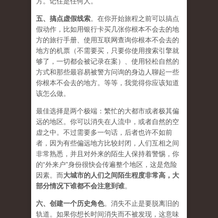
方。记住是任何人。
五、
搞点虚假线索
。在你开始旅程之前可以搞点
假动作，比如用银行卡买几张你根本不会去的地
方的旅行手册、使用互联网查询你根本不会去的
地方的机票（不需要买，只要你使用搜索引擎就
够了，一切都会被记录在案）、使用轻松自然的
方式和那些最容易被警方问询的身边人聊起一些
你根本不会去的地方。等等，我觉得你应该知道
该怎么做。
最佳选择是两个极端：繁忙的大都市或者极其偏
远的地区。你可以消失在人流中，或者自然的空
虚之中。不过需要多一句话，后者也许不如前
者，因为有些偏远地方比较封闭，人们互相之间
非常熟悉，并且对外来的陌生人保持着警惕，你
的“外来户”身份很快会传遍整个地区，这是危险
因素。而
大城市的人们之间陌生程度非常高，大
部分情况下谁都不会注意到谁
。
六、
创建一个历史角色
。消失不止是要脱离旧的
轨道。如果你想长时间消失而不被发现，这意味