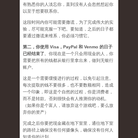
有熟悉你的人淡忘你，直到没有人会忽然想起你
以至于想要联系你。
这段时间内你可能需要
撒谎
，为了完成伟大的实
验，尽可能克服一下吧。要知道，之后的日子都
要通过撒谎来维系，你必须习惯它。
第二，
你使用 Visa，PayPal 和 Venmo 的日子
已经结束了
。你现在是一个只会用现金的人，你
需要把所有的钱都从银行里拿出来，做到无银行
账户。
这是一个需要缓慢进行的过程，以免引起注意。
每次提取的钱不要很多，也不要数额相同，造成
一个印象，即这是个自然的过程，你是消费者，
而不是转款。否则很快会有人推测你的动机。
（如果你是个富人，请放弃这个游戏吧，要么放
弃你的资产）
完成之后你要把现金藏在地下室里，通往地下室
的路径上确保没有任何摄像头，确保没有任何人
知道你的计划。