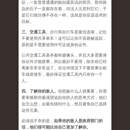
征，一套普普通通的能自圆其说的简历。那些路
边的石子一直都存在着，但没人注意到它们，于
是它们就仿佛不存在一样。这就是你应该追求的
目标。
三、
交通工具
。步行和自行车是最佳选项，记住
不要使用共享单车！这可以让你不容易被追踪，
原则是不需要使用许可证或身份证件。
公共交通工具基本都有摄像头，并且大多需要身
份证件才能搭乘，所以最好不要用，除非你已经
离家非常非常远了。在任何情况下不要搭乘出租
车或搭便车，最好保证交通工具内只有你一个
人。
四、
了解你的敌人
。
你想躲什么人很重要，你需
要掌握那些最渴望追踪你的人的思考方式，他们
会怎么想，会最先猜到什么，然后避免自己选择
这些元素。
必须说不幸的是，
如果你的敌人是政府部门的
话，他们很可能比你自己更加了解你。