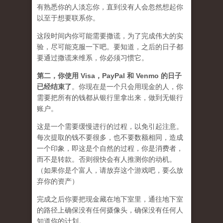
有熟悉你的人淡忘你，直到没有人会忽然想起你
以至于想要联系你。
这段时间内你可能需要
撒谎
，为了完成伟大的实
验，尽可能克服一下吧。要知道，之后的日子都
要通过撒谎来维系，你必须习惯它。
第二，
你使用 Visa，PayPal 和 Venmo 的日子
已经结束了
。你现在是一个只会用现金的人，你
需要把所有的钱都从银行里拿出来，做到无银行
账户。
这是一个需要缓慢进行的过程，以免引起注意。
每次提取的钱不要很多，也不要数额相同，造成
一个印象，即这是个自然的过程，你是消费者，
而不是转款。否则很快会有人推测你的动机。
（如果你是个富人，请放弃这个游戏吧，要么放
弃你的资产）
完成之后你要把现金藏在地下室里，通往地下室
的路径上确保没有任何摄像头，确保没有任何人
知道你的计划。