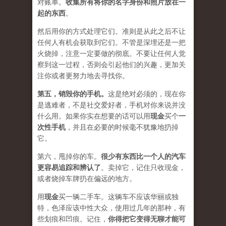
对账单。
收集所有将你的名字身份和照片放在一
起的东西
。
然后用你的方式处理它们。准则是从此之后不让
任何人有机会获取到它们。不管是深埋还是一把
火烧掉，注意一定要做的彻底。不要让任何人觉
察到这一过程，否则会引起他们的兴趣，更加关
注你或者更努力地去寻找你。
第五，
销毁你的手机
。
这是绝对必须的，现在你
是逃难者，不是社交爱好者，手机对你来说并没
什么用。如果你实在想要的话可以用
现金
买个
一
次性手机
，并且在必要的时候毫不犹豫地扔掉
它。
第六，甩掉你的车。
很少有东西比一个人的汽车
更容易追踪和辨认了
。卖掉它，记住只收现金，
或者烧掉车牌扔在偏远的地方。
用
现金
买一辆二手车。这辆车不应该华丽或独
特，色泽应该中性大众，使用过几年的那种，有
些划痕和凹痕。记住，
你得把它变得无聊才能可