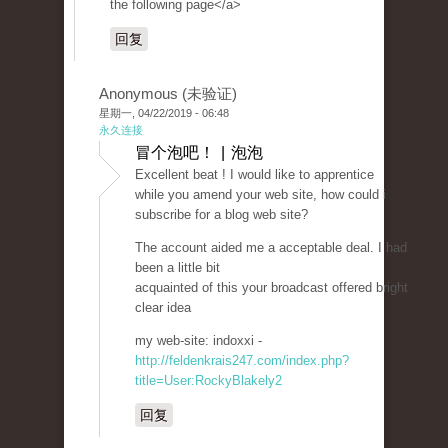
the following page</a>
回复
Anonymous (未验证)
星期一, 04/22/2019 - 06:48
永久连接
冒个泡吧！ | 泡泡
Excellent beat ! I would like to apprentice
while you amend your web site, how could i
subscribe for a blog web site?
The account aided me a acceptable deal. I had
been a little bit
acquainted of this your broadcast offered bright
clear idea
my web-site: indoxxi -
http://feldenkrais247.com/index.php?
title=User:RockyBlakely2
回复