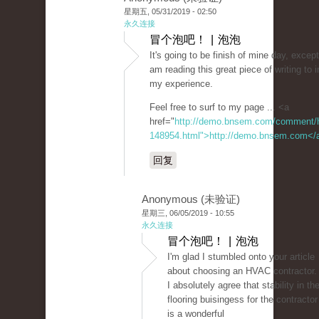
星期五, 05/31/2019 - 02:50
永久连接
冒个泡吧！ | 泡泡
It's going to be finish of mine day, excep
am reading this great piece of writing to
my experience.
Feel free to surf to my page ... <a
href="
http://demo.bnsem.com/comment/
148954.html">http://demo.bnsem.com</
回复
Anonymous (未验证)
星期三, 06/05/2019 - 10:55
永久连接
冒个泡吧！ | 泡泡
I'm glad I stumbled onto your article
about choosing an HVAC contractor.
I absolutely agree that stability in th
flooring buisingess for the contractor
is a wonderful