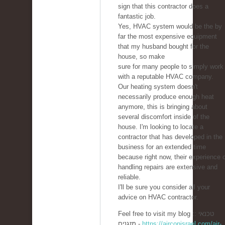
sign that this contractor does a
fantastic job.
Yes, HVAC system would be the by
far the most expensive equipment
that my husband bought for the
house, so make
sure for many people to simply work
with a reputable HVAC company.
Our heating system doesn't
necessarily produce enough heat
anymore, this is bringing about
several discomfort inside of the
house. I'm looking to locate a
contractor that has developed in the
business for an extended time
because right now, their experience 
handling repairs are extensive and
reliable.
I'll be sure you consider all your
advice on HVAC contractor.
Feel free to visit my blog :: טכנאי
מזגנים -
https://airconisrael.com/air-