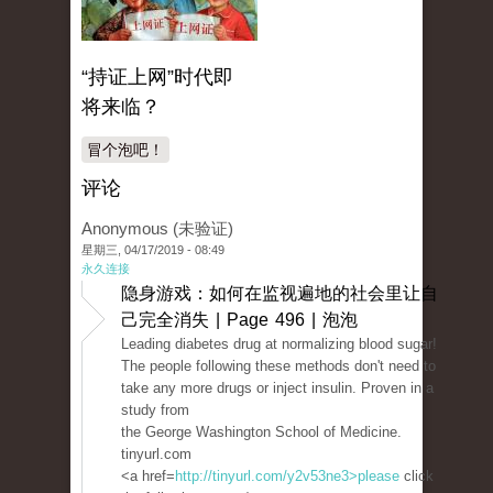
“持证上网”时代即
将来临？
冒个泡吧！
评论
Anonymous (未验证)
星期三, 04/17/2019 - 08:49
永久连接
隐身游戏：如何在监视遍地的社会里让自
己完全消失 | Page 496 | 泡泡
Leading diabetes drug at normalizing blood sugar!
The people following these methods don't need to
take any more drugs or inject insulin. Proven in a
study from
the George Washington School of Medicine.
tinyurl.com
<a href=
http://tinyurl.com/y2v53ne3>please
click