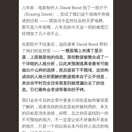
八年前，电影制作人 David Bond 拍了一部片子
（Erasing David），尝试了我们这个游戏中所描
述的过程 —— 摆脱当今监控社会的天罗地网。
那可是八年前哦，八年后的今天这一切的难度已
经增加了几十倍不止。
在那部片子结束后，追踪者将 David Bond 带到
了他们的监控室 ——
一整面墙上布满了显示
器，上面都是他的信息。那些数据被整合成了一
个详细的人格分析，以此来预测逃离者最有可能
做出什么样的选择，然后提前下手围堵。这些构
成你的人格分析图解的数据都来自于公开信息，
来自你平时完全没有留意到就泄漏出去了的信
息。它们最终会变成等着你的手铐。
我们会在今后的文章中更多介绍你是如何被深度
了解的，或者说你的信息是如何被利用的。本文
的目标是消失游戏，好吧，总之你应该找到一些
不可预知的地方
。不一定是让你不舒服和不喜欢
的地方，只是一个你以前从未与任何人说过的地