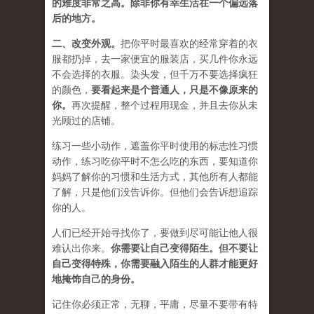
的难度非常之高。除非你有幸生活在一个偏远落
后的地方。
二、
改变外观
。
把你平时最喜欢的经常穿着的衣
服都扔掉，去一家便宜的服装店，买几件
你永远
不会选择的衣服
。染头发，但千万不要选择疯狂
的颜色，
要
看起来是个普通人，只是不像原来的
你
。
再次提醒，整个过程用现金，并且去你从未
光顾过的店铺。
练习一些小动作，遮盖你平时使用的标志性习惯
动作，练习吃你平时不怎么吃的东西，要知道你
妈妈了解你的习惯和生活方式，其他所有人都能
了解，只是他们没告诉你。但他们会告诉想追踪
你的人。
人们已经开始寻找你了，要做到尽可能让他人很
难认出你来。
你需要让自己变得陌生。但不要让
自己变得特殊，你需要融入陌生的人群才能更好
地掩饰自己的身份。
记住你必须正常，无聊，平庸，尽量不要带有特