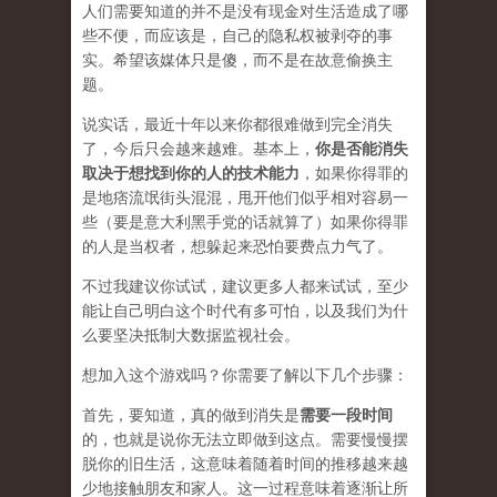
人们需要知道的并不是没有现金对生活造成了哪
些不便，而应该是，自己的隐私权被剥夺的事
实。希望该媒体只是傻，而不是在
故意
偷换主
题。
说实话，最近十年以来你都很难做到完全消失
了，今后只会越来越难。基本上，
你是否能消失
取决于想找到你的人的技术能力
，如果你得罪的
是地痞流氓街头混混，甩开他们似乎相对容易一
些（要是意大利黑手党的话就算了）如果你得罪
的人是当权者，想躲起来恐怕要费点力气了。
不过我建议你试试，建议更多人都来试试，至少
能让自己明白这个时代有多可怕，以及我们为什
么要坚决抵制大数据监视社会。
想加入这个游戏吗？你需要了解以下几个步骤：
首先，要知道，真的做到消失是
需要一段时间
的，也就是说你无法立即做到这点。需要慢慢摆
脱你的旧生活，这意味着随着时间的推移越来越
少地接触朋友和家人。这一过程意味着逐渐让所