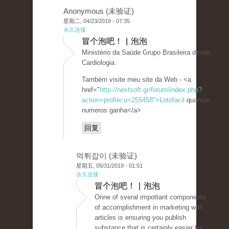
Anonymous (未验证)
星期二, 04/23/2019 - 07:35
永久连接
冒个泡吧！ | 泡泡
Ministério da Saúde Grupo Brasileira desde
Cardiologia.
Também visite meu site da Web - <a
href="
http://nextsoft.gr/forum/index.php?
action=profile;u=255458">Lotofacil
quantos
numeros ganha</a>
回复
먹튀잡이 (未验证)
星期五, 05/31/2019 - 01:51
永久连接
冒个泡吧！ | 泡泡
Onne of sveral impottant components
of accomplishment in marketing with
articles is ensuring you publish
substance that is certainly easier for