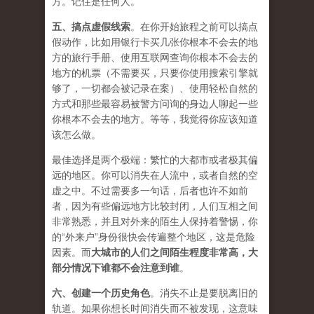
方。记住是任何人。
五、
搞点虚假线索
。在你开始旅程之前可以搞点
假动作，比如用银行卡买几张你根本不会去的地
方的旅行手册、使用互联网查询你根本不会去的
地方的机票（不需要买，只要你使用搜索引擎就
够了，一切都会被记录在案）、使用轻松自然的
方式和那些最容易被警方问询的身边人聊起一些
你根本不会去的地方。等等，我觉得你应该知道
该怎么做。
最佳选择是两个极端：繁忙的大都市或者极其偏
远的地区。你可以消失在人流中，或者自然的空
虚之中。不过需要多一句话，后者也许不如前
者，因为有些偏远地方比较封闭，人们互相之间
非常熟悉，并且对外来的陌生人保持着警惕，你
的“外来户”身份很快会传遍整个地区，这是危险
因素。而
大城市的人们之间陌生程度非常高，大
部分情况下谁都不会注意到谁
。
六、
创建一个历史角色
。消失不止是要脱离旧的
轨道。如果你想长时间消失而不被发现，这意味