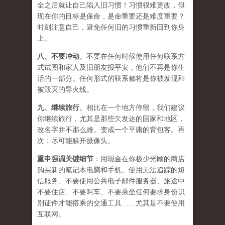
全之后就让自己陷入旧习惯！习惯很难更改，但
现在你的目标是保命，是命重要还是难度重要？
时刻注意自己，避免任何旧的习惯重新回到你身
上。
八、
不要冲动
。不要在任何时候使用任何联系方
式试图和家人及旧朋友报平安，他们不再是你生
活的一部分。任何形式的联系都将是你被发现和
被毁灭的导火线。
九、
继续旅行
。相比在一个地方停留，我们建议
你继续旅行，尤其是那些欠发达的国家和地区，
改名字并不那么难。变成一个平庸的背包客。再
次：尽可能躲开摄像头。
重申强调关键细节
：用现金在你极少光顾的商店
购买新的笔记本电脑和手机、使用无法追踪的短
信服务、不要使用公共电子邮件服务器、旅途中
不要住店、不要叫车、不要乘坐任何要求身份识
别证件才能搭乘的交通工具……尤其是不要使用
互联网。