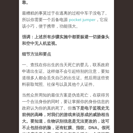
靠。
最糟糕的事莫过于在逃离的过程中车子没电了。
所以你需要一个后备电源
pocket jumper
，它应
该小巧，便于携带，功能强大。
强调：上述所有步骤实施中都要躲避一切摄像头
和空中无人机监视。
细节方法和要点
一、查找在你出生的当天死亡的婴儿，联系政府
申请出生证。这样做不会引起特别的注意，要知
道很多人都会丢失自己的出生证。然后用这些资
料获取驾照、社保号以及其他个人证件。
当然众所周知的最佳方案是伪造死亡，在获得另
一个合法身份的同时，要让掌握你的身份信息的
政府认为你的真的死了。但
当下是电子监视史无
前例的高峰，对我们的游戏来说形成的威胁相当
大。要知道，生物识别信息是无法更改的，这可
不止包括你的脸，还有虹膜、指纹、DNA。假死