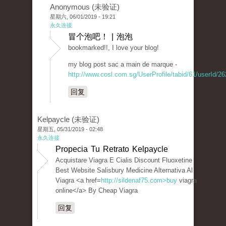
Anonymous (未验证)
星期六, 06/01/2019 - 19:21
永久连接
冒个泡吧！ | 泡泡
bookmarked!!, I love your blog!
my blog post sac a main de marque -
http://www.cosl.com.sg/UserProfile/tabid/61/userId/2
回复
Kelpaycle (未验证)
星期五, 05/31/2019 - 02:48
永久连接
Propecia Tu Retrato Kelpaycle
Acquistare Viagra E Cialis Discount Fluoxetine
Best Website Salisbury Medicine Alternativa Al
Viagra <a href=
http://sildenaf75.com>buy
viagra
online</a> By Cheap Viagra
回复