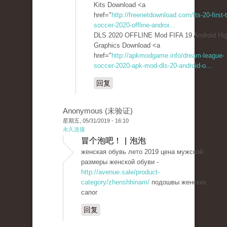
Kits Download <a
href="
http://freenetdownload.com/fts-20-first-
soccer-2020-offline-androi...
DLS 2020 OFFLINE Mod FIFA 19 Android Hi
Graphics Download <a
href="
http://apkmodgame.info/dream-league-
soccer-2020-apk-mod-dls-20-android-o...
回复
Anonymous (未验证)
星期五, 05/31/2019 - 16:10
永久连接
冒个泡吧！ | 泡泡
женская обувь лето 2019 цена мужской
размеры женской обуви -
http://avenue.sale/product-
category/zhenshhinam/
подошвы женских
сапог
回复