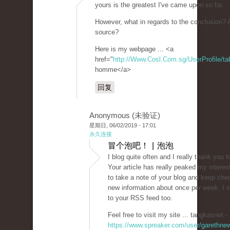
yours is the greatest I've came upon so far.
However, what in regards to the conclusion? A
source?
Here is my webpage ... <a
href="
http://Www.Cosl.Com.sg/UserProfile/tab
homme</a>
回复
Anonymous (未验证)
星期日, 06/02/2019 - 17:01
永久连接
冒个泡吧！ | 泡泡
I blog quite often and I really thank you f
Your article has really peaked my interes
to take a note of your blog and keep chec
new information about once per week. I 
to your RSS feed too.
Feel free to visit my site ... tangkasnet -
https://www.spreaker.com/user/garethne