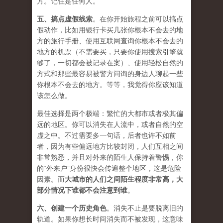
方。记住是任何人。
五、
搞点虚假线索
。在你开始旅程之前可以搞点
假动作，比如用银行卡买几张你根本不会去的地
方的旅行手册、使用互联网查询你根本不会去的
地方的机票（不需要买，只要你使用搜索引擎就
够了，一切都会被记录在案）、使用轻松自然的
方式和那些最容易被警方问询的身边人聊起一些
你根本不会去的地方。等等，我觉得你应该知道
该怎么做。
最佳选择是两个极端：繁忙的大都市或者极其偏
远的地区。你可以消失在人流中，或者自然的空
虚之中。不过需要多一句话，后者也许不如前
者，因为有些偏远地方比较封闭，人们互相之间
非常熟悉，并且对外来的陌生人保持着警惕，你
的“外来户”身份很快会传遍整个地区，这是危险
因素。而
大城市的人们之间陌生程度非常高，大
部分情况下谁都不会注意到谁
。
六、
创建一个历史角色
。消失不止是要脱离旧的
轨道。如果你想长时间消失而不被发现，这意味