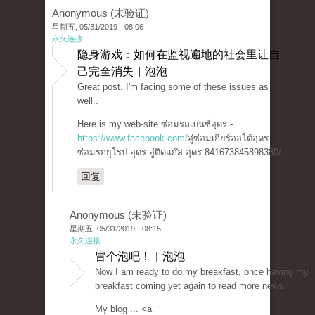
Anonymous (未验证)
星期五, 05/31/2019 - 08:06
永久连接
隐身游戏：如何在监视遍地的社会里让自
己完全消失 | 泡泡
Great post. I'm facing some of these issues as
well..
Here is my web-site ซ่อมรถเบนซ์อุดร -
https://www.facebook.com/
อู่ซ่อมเกียร์ออโต้อุดร-
ซ่อมรถยุโรป-อุดร-อู่ติดแก๊ส-อุดร-841673845898380/
回复
Anonymous (未验证)
星期五, 05/31/2019 - 08:15
永久连接
冒个泡吧！ | 泡泡
Now I am ready to do my breakfast, once having my
breakfast coming yet again to read more news.
My blog ... <a