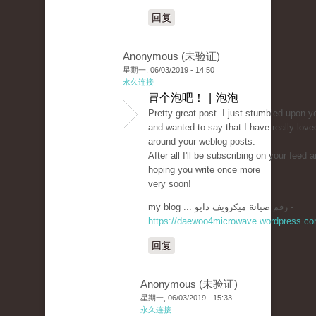
回复
Anonymous (未验证)
星期一, 06/03/2019 - 14:50
永久连接
冒个泡吧！ | 泡泡
Pretty great post. I just stumbled upon y
and wanted to say that I have really love
around your weblog posts.
After all I'll be subscribing on your feed 
hoping you write once more
very soon!
my blog ... رقم صيانة ميكرويف دايو -
https://daewoo4microwave.wordpress.co
回复
Anonymous (未验证)
星期一, 06/03/2019 - 15:33
永久连接