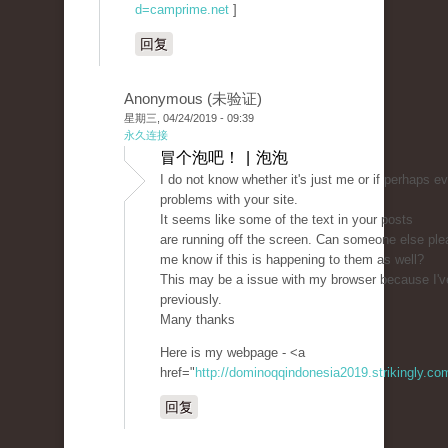
d=camprime.net
]
回复
Anonymous (未验证)
星期三, 04/24/2019 - 09:39
永久连接
冒个泡吧！ | 泡泡
I do not know whether it's just me or if perhaps 
problems with your site.
It seems like some of the text in your posts
are running off the screen. Can someone else ple
me know if this is happening to them as well?
This may be a issue with my browser because I'v
previously.
Many thanks
Here is my webpage - <a
href="
http://dominoqqindonesia2019.strikingly.c
回复