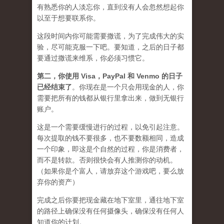
有熟悉你的人淡忘你，直到没有人会忽然想起你
以至于想要联系你。
这段时间内你可能需要
撒谎
，为了完成伟大的实
验，尽可能克服一下吧。要知道，之后的日子都
要通过撒谎来维系，你必须习惯它。
第二，
你使用 Visa，PayPal 和 Venmo 的日子
已经结束了
。你现在是一个只会用现金的人，你
需要把所有的钱都从银行里拿出来，做到无银行
账户。
这是一个需要缓慢进行的过程，以免引起注意。
每次提取的钱不要很多，也不要数额相同，造成
一个印象，即这是个自然的过程，你是消费者，
而不是转款。否则很快会有人推测你的动机。
（如果你是个富人，请放弃这个游戏吧，要么放
弃你的资产）
完成之后你要把现金藏在地下室里，通往地下室
的路径上确保没有任何摄像头，确保没有任何人
知道你的计划。