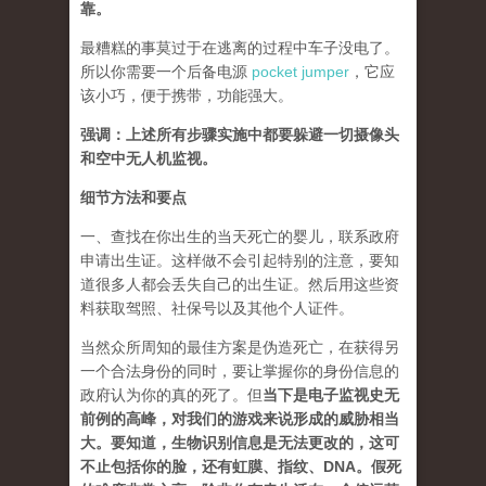
靠。
最糟糕的事莫过于在逃离的过程中车子没电了。
所以你需要一个后备电源
pocket jumper
，它应
该小巧，便于携带，功能强大。
强调：上述所有步骤实施中都要躲避一切摄像头
和空中无人机监视。
细节方法和要点
一、查找在你出生的当天死亡的婴儿，联系政府
申请出生证。这样做不会引起特别的注意，要知
道很多人都会丢失自己的出生证。然后用这些资
料获取驾照、社保号以及其他个人证件。
当然众所周知的最佳方案是伪造死亡，在获得另
一个合法身份的同时，要让掌握你的身份信息的
政府认为你的真的死了。但
当下是电子监视史无
前例的高峰，对我们的游戏来说形成的威胁相当
大。要知道，生物识别信息是无法更改的，这可
不止包括你的脸，还有虹膜、指纹、DNA。假死