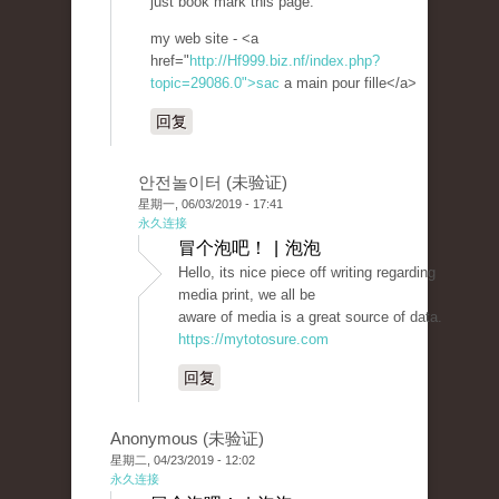
just book mark this page.
my web site - <a
href="
http://Hf999.biz.nf/index.php?
topic=29086.0">sac
a main pour fille</a>
回复
안전놀이터 (未验证)
星期一, 06/03/2019 - 17:41
永久连接
冒个泡吧！ | 泡泡
Hello, its nice piece off writing regarding
media print, we all be
aware of media is a great source of data.
https://mytotosure.com
回复
Anonymous (未验证)
星期二, 04/23/2019 - 12:02
永久连接