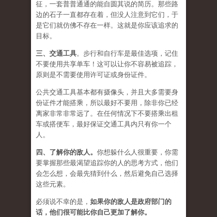
征，一套普普通通的能自圆其说的简历。那些路
边的石子一直都存在着，但没人注意到它们，于
是它们就仿佛不存在一样。这就是你应该追求的
目标。
三、
交通工具
。步行和自行车是最佳选项，记住
不要使用共享单车！这可以让你不容易被追踪，
原则是不需要使用许可证或身份证件。
公共交通工具基本都有摄像头，并且大多需要身
份证件才能搭乘，所以最好不要用，除非你已经
离家非常非常远了。在任何情况下不要搭乘出租
车或搭便车，最好保证交通工具内只有你一个
人。
四、
了解你的敌人
。
你想躲什么人很重要，你需
要掌握那些最渴望追踪你的人的思考方式，他们
会怎么想，会最先猜到什么，然后避免自己选择
这些元素。
必须说不幸的是，
如果你的敌人是政府部门的
话，他们很可能比你自己更加了解你。