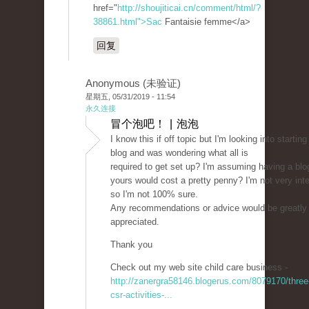
href="
http://shoujiticai.cn/comment/html/?
38861.html">Sac
Fantaisie femme</a>
回复
Anonymous (未验证)
星期五, 05/31/2019 - 11:54
永久连接
冒个泡吧！ | 泡泡
I know this if off topic but I'm looking into starti
blog and was wondering what all is
required to get set up? I'm assuming having a blog
yours would cost a pretty penny? I'm not very int
so I'm not 100% sure.
Any recommendations or advice would be greatly
appreciated.
Thank you
Check out my web site child care business -
http://zanergra58146.blogerus.com/8079170/three-
csr-activities-...