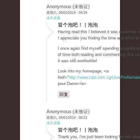
Anonymous (未验证)
星期六, 06/01/2019 - 04:29
永久连接
冒个泡吧！ | 泡泡
Having read this I believed it was extremely e
I appreciate you finding the time and effort to 
I once again find myself spending a signific
of time both reading and commenting. But so
it was still worthwhile!
Look into my homepage; <a
href="
http://www.cosl.com.sg/UserProfile/tab
pour Dame</a>
回复
Anonymous (未验证)
星期六, 06/01/2019 - 08:23
永久连接
冒个泡吧！ | 泡泡
Thank you, I've just been looking for info abou