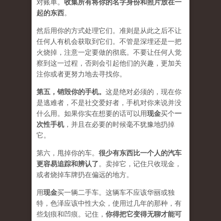
对账单。
收集所有将你的名字身份和照片放在一
起的东西
。
然后用你的方式处理它们。准则是从此之后不让
任何人有机会获取到它们。不管是深埋还是一把
火烧掉，注意一定要做的彻底。不要让任何人觉
察到这一过程，否则会引起他们的兴趣，更加关
注你或者更努力地去寻找你。
第五，
销毁你的手机
。
这是绝对必须的，现在你
是逃难者，不是社交爱好者，手机对你来说并没
什么用。如果你实在想要的话可以用
现金
买个
一
次性手机
，并且在必要的时候毫不犹豫地扔掉
它。
第六，甩掉你的车。
很少有东西比一个人的汽车
更容易追踪和辨认了
。卖掉它，记住只收现金，
或者烧掉车牌扔在偏远的地方。
用
现金
买一辆二手车。这辆车不应该华丽或独
特，色泽应该中性大众，使用过几年的那种，有
些划痕和凹痕。记住，
你得把它变得无聊才能可