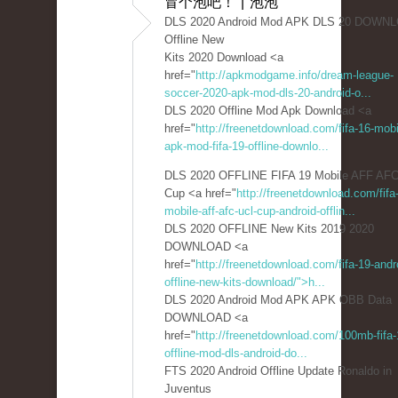
冒个泡吧！ | 泡泡
DLS 2020 Android Mod APK DLS 20 DOWN
Offline New
Kits 2020 Download <a
href="
http://apkmodgame.info/dream-league-
soccer-2020-apk-mod-dls-20-android-o...
DLS 2020 Offline Mod Apk Download <a
href="
http://freenetdownload.com/fifa-16-mobi
apk-mod-fifa-19-offline-downlo...
DLS 2020 OFFLINE FIFA 19 Mobile AFF AF
Cup <a href="
http://freenetdownload.com/fifa
mobile-aff-afc-ucl-cup-android-offlin...
DLS 2020 OFFLINE New Kits 2019 2020
DOWNLOAD <a
href="
http://freenetdownload.com/fifa-19-andr
offline-new-kits-download/">h...
DLS 2020 Android Mod APK APK OBB Data
DOWNLOAD <a
href="
http://freenetdownload.com/100mb-fifa-1
offline-mod-dls-android-do...
FTS 2020 Android Offline Update Ronaldo in
Juventus