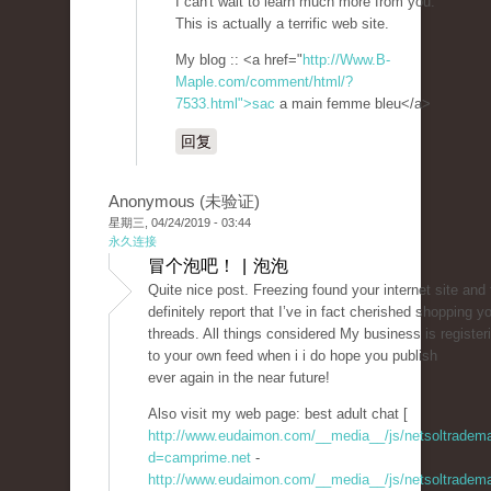
I can't wait to learn much more from you.
This is actually a terrific web site.
My blog :: <a href="
http://Www.B-
Maple.com/comment/html/?
7533.html">sac
a main femme bleu</a>
回复
Anonymous (未验证)
星期三, 04/24/2019 - 03:44
永久连接
冒个泡吧！ | 泡泡
Quite nice post. Freezing found your internet site and
definitely report that I’ve in fact cherished shopping y
threads. All things considered My business is register
to your own feed when i i do hope you publish
ever again in the near future!
Also visit my web page: best adult chat [
http://www.eudaimon.com/__media__/js/netsoltradem
d=camprime.net
-
http://www.eudaimon.com/__media__/js/netsoltradem