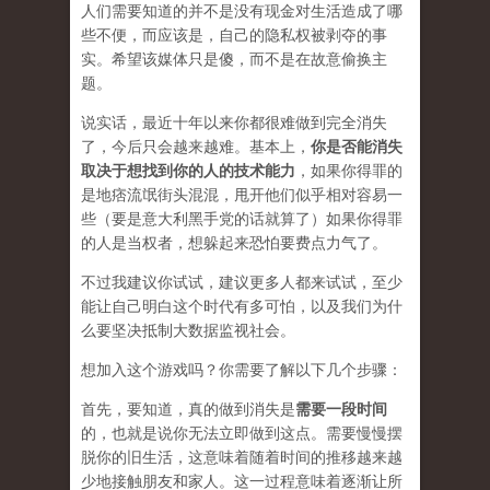
人们需要知道的并不是没有现金对生活造成了哪
些不便，而应该是，自己的隐私权被剥夺的事
实。希望该媒体只是傻，而不是在
故意
偷换主
题。
说实话，最近十年以来你都很难做到完全消失
了，今后只会越来越难。基本上，
你是否能消失
取决于想找到你的人的技术能力
，如果你得罪的
是地痞流氓街头混混，甩开他们似乎相对容易一
些（要是意大利黑手党的话就算了）如果你得罪
的人是当权者，想躲起来恐怕要费点力气了。
不过我建议你试试，建议更多人都来试试，至少
能让自己明白这个时代有多可怕，以及我们为什
么要坚决抵制大数据监视社会。
想加入这个游戏吗？你需要了解以下几个步骤：
首先，要知道，真的做到消失是
需要一段时间
的，也就是说你无法立即做到这点。需要慢慢摆
脱你的旧生活，这意味着随着时间的推移越来越
少地接触朋友和家人。这一过程意味着逐渐让所