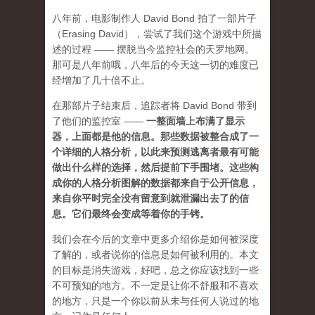
八年前，电影制作人 David Bond 拍了一部片子
（Erasing David），尝试了我们这个游戏中所描
述的过程 —— 摆脱当今监控社会的天罗地网。
那可是八年前哦，八年后的今天这一切的难度已
经增加了几十倍不止。
在那部片子结束后，追踪者将 David Bond 带到
了他们的监控室 ——
一整面墙上布满了显示
器，上面都是他的信息。那些数据被整合成了一
个详细的人格分析，以此来预测逃离者最有可能
做出什么样的选择，然后提前下手围堵。这些构
成你的人格分析图解的数据都来自于公开信息，
来自你平时完全没有留意到就泄漏出去了的信
息。它们最终会变成等着你的手铐。
我们会在今后的文章中更多介绍你是如何被深度
了解的，或者说你的信息是如何被利用的。本文
的目标是消失游戏，好吧，总之你应该找到一些
不可预知的地方
。不一定是让你不舒服和不喜欢
的地方，只是一个你以前从未与任何人说过的地