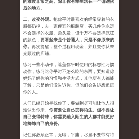
的难度非常之高。除非你有幸生活在一个偏远落
后的地方。
二、
改变外观
。
把你平时最喜欢的经常穿着的衣
服都扔掉，去一家便宜的服装店，买几件
你永远
不会选择的衣服
。染头发，但千万不要选择疯狂
的颜色，
要
看起来是个普通人，只是不像原来的
你
。
再次提醒，整个过程用现金，并且去你从未
光顾过的店铺。
练习一些小动作，遮盖你平时使用的标志性习惯
动作，练习吃你平时不怎么吃的东西，要知道你
妈妈了解你的习惯和生活方式，其他所有人都能
了解，只是他们没告诉你。但他们会告诉想追踪
你的人。
人们已经开始寻找你了，要做到尽可能让他人很
难认出你来。
你需要让自己变得陌生。但不要让
自己变得特殊，你需要融入陌生的人群才能更好
地掩饰自己的身份。
记住你必须正常，无聊，平庸，尽量不要带有特