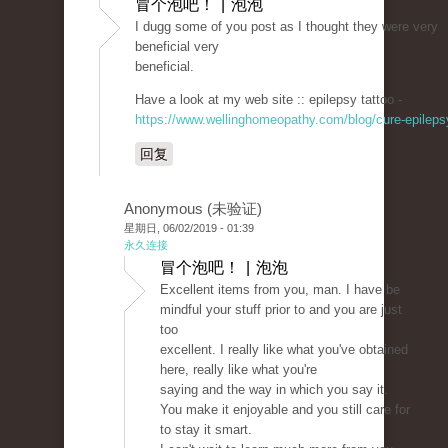
冒个泡吧！ | 泡泡
I dugg some of you post as I thought they were very
beneficial very
beneficial.
Have a look at my web site :: epilepsy tattoo -
https://www.wellinghomeopathy.com/blog/cure-epileps
回复
Anonymous (未验证)
星期日, 06/02/2019 - 01:39
永久连接
冒个泡吧！ | 泡泡
Excellent items from you, man. I have be
mindful your stuff prior to and you are just
too
excellent. I really like what you've obtained
here, really like what you're
saying and the way in which you say it.
You make it enjoyable and you still care for
to stay it smart.