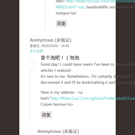
href="
http://Www.mczzjd.com/comment/html
48923.html">sac
bandoulièRe noir femme de
marque</a>
回复
Anonymous (未验证)
星期五, 05/31/2019 - 10:43
永久连接
冒个泡吧！ | 泡泡
Good day! I could have sworn I've been to this website
articles I realized
it's new to me. Nonetheless, I'm certainly delighted I
discovered it and I'll be bookmarking it and checking 
Here is my website - <a
href="
http://Www.Cosl.Com.sg/UserProfile/tabid/61/us
Coloré femme</a>
回复
Anonymous (未验证)