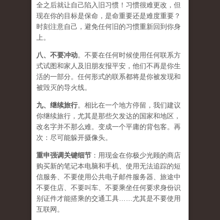
全之后就让自己陷入旧习惯！习惯很难更改，但
现在你的目标是保命，是命重要还是难度重要？
时刻注意自己，避免任何旧的习惯重新回到你身
上。
八、
不要冲动
。不要在任何时候使用任何联系方
式试图和家人及旧朋友报平安，他们不再是你生
活的一部分。任何形式的联系都将是你被发现和
被毁灭的导火线。
九、
继续旅行
。相比在一个地方停留，我们建议
你继续旅行，尤其是那些欠发达的国家和地区，
改名字并不那么难。变成一个平庸的背包客。再
次：尽可能躲开摄像头。
重申强调关键细节
：用现金在你极少光顾的商店
购买新的笔记本电脑和手机、使用无法追踪的短
信服务、不要使用公共电子邮件服务器、旅途中
不要住店、不要叫车、不要乘坐任何要求身份识
别证件才能搭乘的交通工具……尤其是不要使用
互联网。