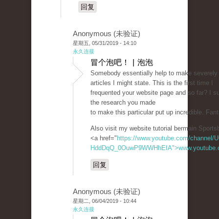
回复
Anonymous (未验证)
星期五, 05/31/2019 - 14:10
永久连接
冒个泡吧！ | 泡泡
Somebody essentially help to make severely
articles I might state. This is the first time I
frequented your website page and so far? I su
the research you made
to make this particular put up incredible. Fant
Also visit my website tutorial bermain Sports
<a href="
https://www.youtube.com/channel/
HddDqQ_0OuwP9WWHhEIA">www.youtube.c
回复
Anonymous (未验证)
星期二, 06/04/2019 - 10:44
永久连接