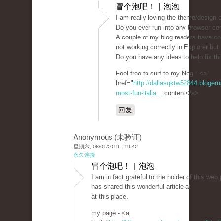
冒个泡吧！ | 泡泡
I am really loving the theme/design o
Do you ever run into any browser co
A couple of my blog readers have c
not working correctly in Explorer but 
Do you have any ideas to help fix th
Feel free to surf to my blog - <a
href="
http://dallasqktw52844.bloger
most-fun-italia...
content</a>
回复
Anonymous (未验证)
星期六, 06/01/2019 - 19:42
永久连接
冒个泡吧！ | 泡泡
I am in fact grateful to the holder of this we
has shared this wonderful article at
at this place.
my page - <a