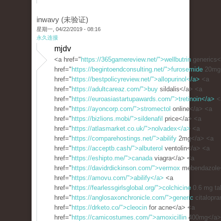
inwavy (未验证)
星期一, 04/22/2019 - 08:16
永久连接
mjdv
<a href="
https://365gamereview.net/">wellbutrin
generics<
href="
https://begintoendconsulting.net/">furosemide
20mg
href="
https://bestpolicyreview.net/">allopurinol</a>
<a
href="
https://adultcareaz.com/">buy
sildalis</a> <a
href="
https://euroasiastartupawards.com/">tretinoin</a>
<
href="
https://ayoncorp.com/">stromectol
online</a> <a
href="
https://bizlions.mobi/">sildenafil
price</a> <a
href="
https://atlasmarket.co.uk/">nolvadex</a>
<a
href="
https://comparehostings.net/">abilify
2mg</a> <a
href="
https://acceptb.cash/">albuterol
ventolin</a> <a
href="
https://eshipto.me/">canada
viagra</a> <a
href="
https://davidrdickinson.com/">vermox
mebendazole
href="
https://amovu.com/">abilify</a>
<a
href="
https://fearlessgirlsglobal.org/">colchicine
0.6 mg ta
href="
https://anglosaxonchronicle.com/">generic
citalopr
href="
https://drketo.co/">cleocin
for acne</a> <a
href="
https://camicostumes.com/">amoxicillin
400mg</a>