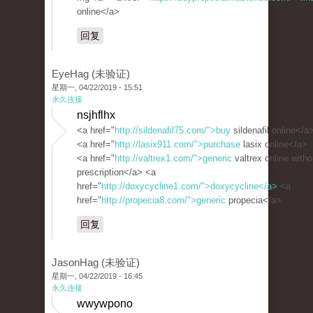
online</a>
回复
EyeHag (未验证)
星期一, 04/22/2019 - 15:51
永久连接
nsjhflhx
<a href="
http://sildenafil75.com/">buy
sildenafil online</a
<a href="
http://lasix911.com/">purchase
lasix online</a>
<a href="
http://valtrex1.com/">generic
valtrex online witho
prescription</a> <a
href="
http://doxycycline1.com/">doxycycline</a>
<a
href="
http://propecia8.com/">generic
propecia</a>
回复
JasonHag (未验证)
星期一, 04/22/2019 - 16:45
永久连接
wwywpono