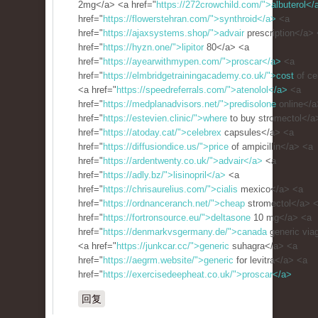
2mg</a> <a href="
https://272crowchild.com/">albuterol</
href="
https://flowerstehran.com/">synthroid</a>
<a
href="
https://ajaxsystems.shop/">advair
prescription</a>
href="
https://hyzn.one/">lipitor
80</a> <a
href="
https://ayearwithmypen.com/">proscar</a>
<a
href="
https://elmbridgetrainingacademy.co.uk/">cost
of ce
<a href="
https://speedreferrals.com/">atenolol</a>
<a
href="
https://medplanadvisors.net/">predisolone
online</a
href="
https://estevien.clinic/">where
to buy stromectol</a
href="
https://atoday.cat/">celebrex
capsules</a> <a
href="
https://diffusiondice.us/">price
of ampicillin</a> <a
href="
https://ardentwenty.co.uk/">advair</a>
<a
href="
https://adly.bz/">lisinopril</a>
<a
href="
https://chrisaurelius.com/">cialis
mexico</a> <a
href="
https://ordnanceranch.net/">cheap
stromectol</a> 
href="
https://fortronsource.eu/">deltasone
10 mg</a> <a
href="
https://denmarkvsgermany.de/">canada
generic via
<a href="
https://junkcar.cc/">generic
suhagra</a> <a
href="
https://aegrm.website/">generic
for levitra</a> <a
href="
https://exercisedeepheat.co.uk/">proscar</a>
回复