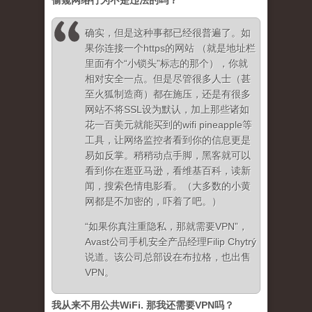
偷窥网络行为不是违法的吗？
确实，但是这种事都已经很普遍了。如
果你连接一个https的网站 （就是地址栏
里面有个“小锁头”标志的那个），你就
相对安全一点。但是尽管很多人士（甚
至火狐制造商）都在施压，还是有很多
网站不将SSL设为默认，加上那些诸如
花一百美元就能买到的wifi pineapple等
工具，让网络监控者看到你的信息更是
易如反掌。稍稍动点手脚，黑客就可以
看到你在逛亚马逊，看维基百科，读新
闻，搜索色情电影看。（大多数的小黄
网都是不加密的，吓着了吧。）
“如果你真注重隐私，那就需要VPN”，
Avast公司手机安全产品经理Filip Chytrý
说道。该公司总部设在布拉格，也出售
VPN。
我从来不用公共
WiFi.
那我还需要
VPN
吗？