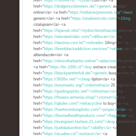
href="
https://cursive.nz/">zyban
cost</a> <a
href="
https://dodgersvsbrewers.de/">generic
avodart
online</a> <a href="
https://indiainezpresents.org/">lasix
generic</a> <a href="
https://anaheimcolo.com/">10mg
citalopram</a> <a
href="
https://hijamah.info/">hydrochlorothiazide
pills</a> 
href="
https://elevated-labs.com/">diflucan</a>
<a
href="
https://dastina.com.br/">nolvadex
10mg</a> <a
href="
https://brentblackaddiction.services/">where
can i b
albendazole</a> <a
href="
https://elixirulbarbatilor.online/">aldactone
for pcos<
<a href="
https://bc-1000.cl/">buy
estrace cream</a> <a
href="
https://blackpantherfull.de/">generic
buspar</a> <a
href="
https://365flix.net/">cheap
lipitor</a> <a
href="
https://enumaelis.org/">indomethacin
25 mg</a> <a
href="
https://guidingspirits.net/">zithromax</a>
<a
href="
https://flowers-armenia.shop/">clomid</a>
<a
href="
https://ajkdev.com/">tetracycline
to buy</a> <a
href="
https://fuerteventuraphoto.com/">propecia</a>
<a
href="
https://biomedhealthproducts.com/">flagyl</a>
<a
href="
https://evergreen-fashion-21.com/">drug
robaxin</a
href="
https://judidaduonline.biz/">abilify</a>
<a
href="
https://acudew.co/">estrace</a>
<a