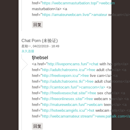
href="
https://webcammasturbation.top/">webcam
masturbation</a> <a
href="
https://amateurwebcam.live/">amateur
webcam</a>
回复
Chat Porn (未验证)
星期一, 04/22/2019 - 18:49
永久连接
fjhebsel
<a href="
http://liveporncams.fun/">chat
with hot girls</a>
href="
http://adultchatrooms.icu/">free
adult chat</a> <a
href="
http://freeliveporn.icu/">free
live cam</a> <a
href="
http://adultchatrooms.tk/">free
adult chat rooms</a
href="
http://camtocam.fun/">camscom</a>
<a
href="
http://freelivesexchat.site/">free
sex chat</a> <a
href="
http://freeonlinesex.site/">free
webcam sex</a> <a
href="
http://maturewebcam.fun/">webcam
teens</a> <a
href="
http://hotwebcamgirls.icu/">hot
webcam girls</a> <
href="
http://webcamamateur.stream/">www.paltalk.com</
回复