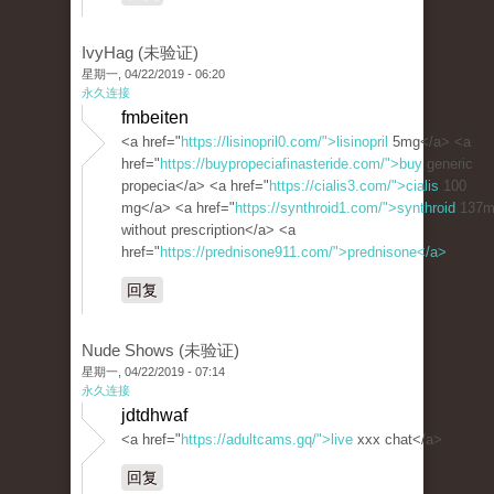
IvyHag (未验证)
星期一, 04/22/2019 - 06:20
永久连接
fmbeiten
<a href="
https://lisinopril0.com/">lisinopril
5mg</a> <a
href="
https://buypropeciafinasteride.com/">buy
generic
propecia</a> <a href="
https://cialis3.com/">cialis
100
mg</a> <a href="
https://synthroid1.com/">synthroid
137m
without prescription</a> <a
href="
https://prednisone911.com/">prednisone</a>
回复
Nude Shows (未验证)
星期一, 04/22/2019 - 07:14
永久连接
jdtdhwaf
<a href="
https://adultcams.gq/">live
xxx chat</a>
回复