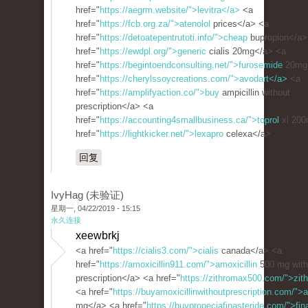
href="
https://aegrm.website/">levitra</a>
<a
href="
https://fcb.org.za/">atenolol
prices</a> <a
href="
https://detoatepentrutoti.info/">cheap
bupropion</a>
href="
https://ewdpl.org/">generic
cialis 20mg</a> <a
href="
https://begintoendconsulting.net/">furosemide
20mg
href="
https://cherylssoycreations.com/">avodart</a>
<a
href="
https://amplifyaction.co/">buy
ampicillin without
prescription</a> <a
href="
https://accounting4smallbusiness.ca/">toprol
xl 200
href="
https://lightkicker.net/">lexapro
celexa</a>
回复
IvyHag (未验证)
星期一, 04/22/2019 - 15:15
永久连接
xeewbrkj
<a href="
https://cialis3.com/">cialis
canada</a> <a
href="
https://amoxicillin911.com/">amoxicillin
500 mg with
prescription</a> <a href="
https://zithromax500.com/">zit
<a href="
https://buyamoxicillinwithoutprescription.com/">a
mg</a> <a href="
https://buypropeciafinasteride.com/">fin