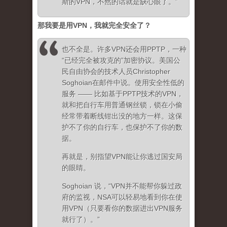
斯的VPN，不然的话就是缺心眼了。”
那我要是用
VPN
，我就完全安全了？
也不全是。许多VPN还会用PPTP，一种
“已经完全被攻克的”加密协议。美国公
民自由协会的技术人员Christopher
Soghoian在邮件中说。使用安全性低的
服务 —— 比如基于PPTP技术的VPN，
就和把自行车用普通钢丝锁，锁在小偷
经常带着断线钳出没的地方一样。这保
护不了你的自行车，也保护不了你的数
据。
再就是，别指望VPN能让你逃过国安局
的眼睛。
Soghoian 说，“VPN并不能帮你躲过政
府的监视，NSA可以轻易地看到你在使
用VPN（只要看你的数据进出VPN服务
就行了）。”