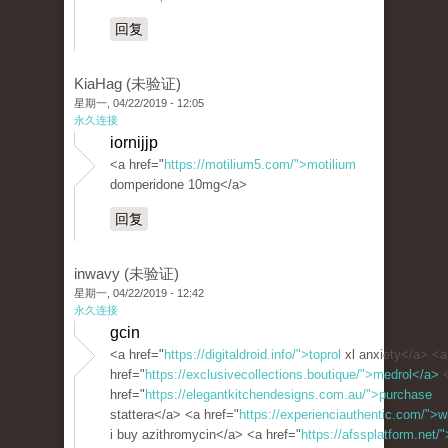
回复
KiaHag (未验证)
星期一, 04/22/2019 - 12:05
永久连接
iornijjp
<a href="
https://motilium5.com/">motilium
domperidone 10mg</a>
回复
inwavy (未验证)
星期一, 04/22/2019 - 12:42
永久连接
gcin
<a href="
https://digitaldroid.info/">toprol
xl anxiety</a> <a
href="
https://exclusivecollections.boutique/">medrol</a>
href="
https://elegantkitchendesigns.com.au/">purchase
stattera</a> <a href="
https://experienciauthentic.com/">
i buy azithromycin</a> <a href="
https://afssplatform.net/