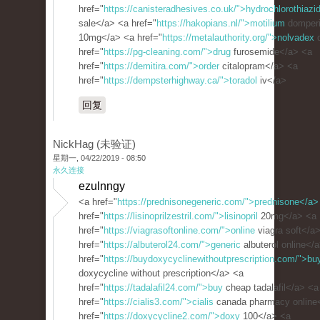
href="
https://canisteradhesives.co.uk/">hydrochlorothiazi
sale</a> <a href="
https://hakopians.nl/">motilium
domper
10mg</a> <a href="
https://metalauthority.org/">nolvadex
d
href="
https://pg-cleaning.com/">drug
furosemide</a> <a
href="
https://demitira.com/">order
citalopram</a> <a
href="
https://dempsterhighway.ca/">toradol
iv</a>
回复
NickHag (未验证)
星期一, 04/22/2019 - 08:50
永久连接
ezulnngy
<a href="
https://prednisonegeneric.com/">prednisone</a>
href="
https://lisinoprilzestril.com/">lisinopril
20mg</a> <a
href="
https://viagrasoftonline.com/">online
viagra soft</a
href="
https://albuterol24.com/">generic
albuterol online</
href="
https://buydoxycyclinewithoutprescription.com/">bu
doxycycline without prescription</a> <a
href="
https://tadalafil24.com/">buy
cheap tadalafil</a> <a
href="
https://cialis3.com/">cialis
canada pharmacy online
href="
https://doxycycline2.com/">doxy
100</a> <a