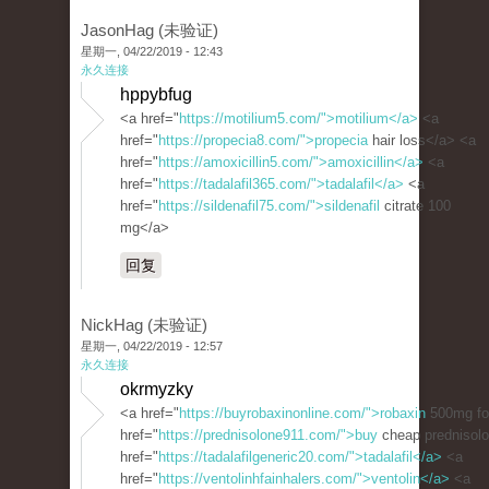
JasonHag (未验证)
星期一, 04/22/2019 - 12:43
永久连接
hppybfug
<a href="
https://motilium5.com/">motilium</a>
<a
href="
https://propecia8.com/">propecia
hair loss</a> <a
href="
https://amoxicillin5.com/">amoxicillin</a>
<a
href="
https://tadalafil365.com/">tadalafil</a>
<a
href="
https://sildenafil75.com/">sildenafil
citrate 100
mg</a>
回复
NickHag (未验证)
星期一, 04/22/2019 - 12:57
永久连接
okrmyzky
<a href="
https://buyrobaxinonline.com/">robaxin
500mg fo
href="
https://prednisolone911.com/">buy
cheap prednisol
href="
https://tadalafilgeneric20.com/">tadalafil</a>
<a
href="
https://ventolinhfainhalers.com/">ventolin</a>
<a