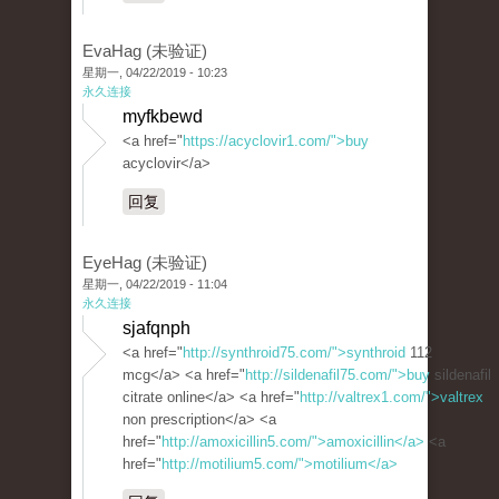
EvaHag (未验证)
星期一, 04/22/2019 - 10:23
永久连接
myfkbewd
<a href="
https://acyclovir1.com/">buy
acyclovir</a>
回复
EyeHag (未验证)
星期一, 04/22/2019 - 11:04
永久连接
sjafqnph
<a href="
http://synthroid75.com/">synthroid
112
mcg</a> <a href="
http://sildenafil75.com/">buy
sildenafil
citrate online</a> <a href="
http://valtrex1.com/">valtrex
non prescription</a> <a
href="
http://amoxicillin5.com/">amoxicillin</a>
<a
href="
http://motilium5.com/">motilium</a>