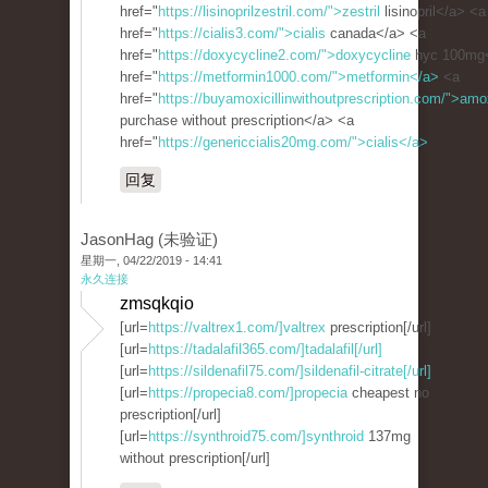
href="
https://lisinoprilzestril.com/">zestril
lisinopril</a> <a
href="
https://cialis3.com/">cialis
canada</a> <a
href="
https://doxycycline2.com/">doxycycline
hyc 100mg
href="
https://metformin1000.com/">metformin</a>
<a
href="
https://buyamoxicillinwithoutprescription.com/">amox
purchase without prescription</a> <a
href="
https://genericcialis20mg.com/">cialis</a>
回复
JasonHag (未验证)
星期一, 04/22/2019 - 14:41
永久连接
zmsqkqio
[url=
https://valtrex1.com/]valtrex
prescription[/url]
[url=
https://tadalafil365.com/]tadalafil[/url]
[url=
https://sildenafil75.com/]sildenafil-citrate[/url]
[url=
https://propecia8.com/]propecia
cheapest no
prescription[/url]
[url=
https://synthroid75.com/]synthroid
137mg
without prescription[/url]