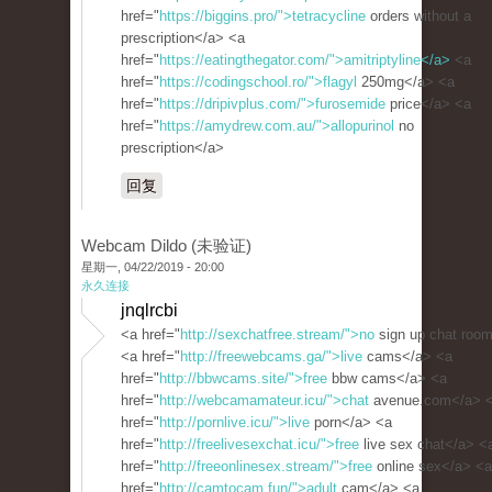
href="
https://biggins.pro/">tetracycline
orders without a
prescription</a> <a
href="
https://eatingthegator.com/">amitriptyline</a>
<a
href="
https://codingschool.ro/">flagyl
250mg</a> <a
href="
https://dripivplus.com/">furosemide
price</a> <a
href="
https://amydrew.com.au/">allopurinol
no
prescription</a>
回复
Webcam Dildo (未验证)
星期一, 04/22/2019 - 20:00
永久连接
jnqlrcbi
<a href="
http://sexchatfree.stream/">no
sign up chat roo
<a href="
http://freewebcams.ga/">live
cams</a> <a
href="
http://bbwcams.site/">free
bbw cams</a> <a
href="
http://webcamamateur.icu/">chat
avenue.com</a> 
href="
http://pornlive.icu/">live
porn</a> <a
href="
http://freelivesexchat.icu/">free
live sex chat</a> <
href="
http://freeonlinesex.stream/">free
online sex</a> <a
href="
http://camtocam.fun/">adult
cam</a> <a