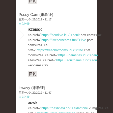
回复
Pussy Cam (未验证)
星期一, 04/22/2019 - 11:17
永久连接
ikzeisqc
<a href="
https://pornlive.icu/">adult
sex cams</a>
<a href="
https://liveporncams.fun/">live
porn
cams</a> <a
href="
https://freechatrooms.icu/">free
chat
rooms</a> <a href="
https://camsites.icu/">cam
sites</a> <a href="
https://adultcams.fun/">adult
webcams</a>
回复
inwavy (未验证)
星期一, 04/22/2019 - 11:47
永久连接
eowk
<a href="
https://cashnavi.cc/">aldactone
25mg</a> <a