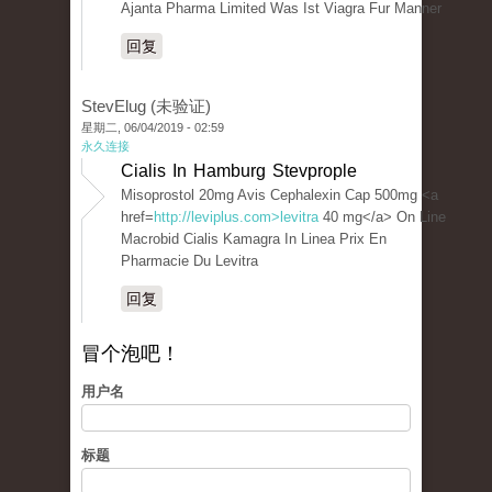
Ajanta Pharma Limited Was Ist Viagra Fur Manner
回复
StevElug (未验证)
星期二, 06/04/2019 - 02:59
永久连接
Cialis In Hamburg Stevprople
Misoprostol 20mg Avis Cephalexin Cap 500mg <a
href=
http://leviplus.com>levitra
40 mg</a> On Line
Macrobid Cialis Kamagra In Linea Prix En
Pharmacie Du Levitra
回复
冒个泡吧！
用户名
标题