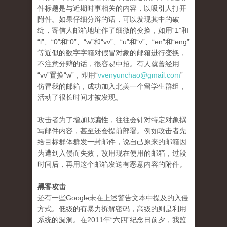
件标题是与近期时事相关的内容，以吸引人打开
附件。如果仔细分辩的话，可以发现其中的破
绽，寄信人邮箱地址作了细微的变换，如用“1”和
“l”、“0”和“0”、“w”和“vv”、“u”和“v”、“en”和“eng”
等近似的数字字箱对假冒对象的邮箱进行变换，
不注意分辩的话，很容易中招。有人就曾经用
“vv”置换“w”，即用“
vvenyunchao@gmail.com
”
仿冒我的邮箱，成功加入北美一个留学生群组，
活动了很长时间才被发现。
攻击者为了增加欺骗性，往往会针对特定对象撰
写邮件内容，甚至还会提前部署。例如攻击者先
给目标群体群发一封邮件，说自己原来的邮箱因
为遭到入侵而失效，改用现在使用的邮箱，过段
时间后，再用这个邮箱发送有恶意内容的附件。
黑客攻击
还有一些Google未在上述警告文本中提及的入侵
方式。低级的有暴力拆解密码，高级的则是利用
系统的漏洞。在2011年“六四”纪念日前夕，我监