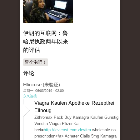
伊朗的互联网：鲁
哈尼执政两年以来
的评估
冒个泡吧！
评论
Ellincuse (未验证)
星期一, 06/03/2019 - 02:00
永久连接
Viagra Kaufen Apotheke Rezeptfrei
Ellnoug
Zithromax Pack Buy Kamagra Kaufen Gunstig
Vendita Viagra Pfizer <a
href=
http://levicost.com>levitra
wholesale no
prescription</a> Acheter Cialis 5mg Kamagra