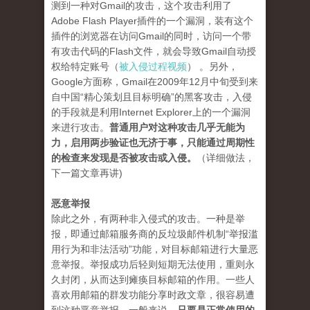
测到一种对Gmail的攻击，这个攻击利用了
Adobe Flash Player插件的一个漏洞，装有这个
插件的浏览器在访问Gmail的同时，访问一个带
有攻击代码的Flash文件，就会导致Gmail自动授
权给特定账号（
被入侵过程视频
） 。另外，
Google方面称，Gmail在2009年12月中旬受到来
自中国“精心策划且目标明确”的黑客攻击，入侵
的手段就是利用Internet Explorer上的一个漏洞
来进行攻击。
普通用户对这种攻击几乎无能为
力，启用两步验证也无济于事，只能通过周期性
的检查来发现是否被攻击或入侵。
（详细做法，
下一篇文章再讲)
恶意举报
除此之外，有两种非入侵式的攻击。一种是举
报，即通过邮箱服务商的反垃圾邮件机制“举报滥
用行为和非法活动”功能，对目标邮箱进行大量恶
意举报。举报成功后轻则短期无法使用，重则永
久封闭，从而达到瘫痪目标邮箱的作用。一些人
喜欢用邮箱的群发功能分享时政文章，很容易遭