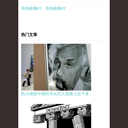
泡泡
镜像
#1
泡泡
镜像#2
热门文章
防火墙把中国科学从巨人肩膀上拉下来