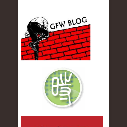
gfw_blog_small.jpg
qiwenlu_logo.jpg