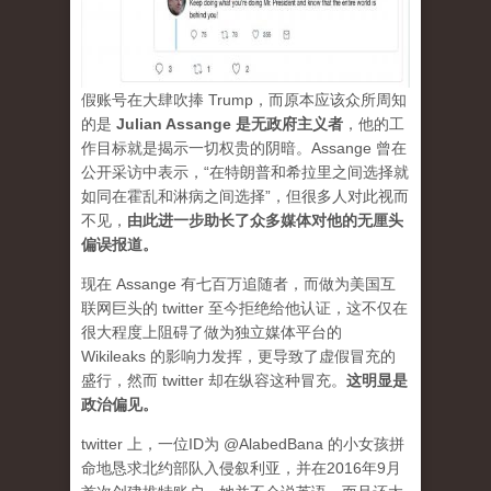
假账号在大肆吹捧 Trump，而原本应该众所周知
的是
Julian Assange 是无政府主义者
，他的工
作目标就是揭示一切权贵的阴暗。Assange 曾在
公开采访中表示，“在特朗普和希拉里之间选择就
如同在霍乱和淋病之间选择”，但很多人对此视而
不见，
由此进一步助长了众多媒体对他的无厘头
偏误报道。
现在 Assange 有七百万追随者，而做为美国互
联网巨头的 twitter 至今拒绝给他认证，这不仅在
很大程度上阻碍了做为独立媒体平台的
Wikileaks 的影响力发挥，更导致了虚假冒充的
盛行，然而 twitter 却在纵容这种冒充。
这明显是
政治偏见。
twitter 上，一位ID为 @AlabedBana 的小女孩拼
命地恳求北约部队入侵叙利亚，并在2016年9月