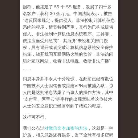
据称，他搭建了 55 个 SS 服务，发展了四千多
名客户，获利 30 余万元。中国法院表示，被告
“违反国家规定，提供侵入、非法控制计算机信息
系统的程序，情节特别严重，其行为已构成提供
侵入、非法控制计算机信息系统程序、工具罪，
依法应当受到惩罚”，其服务“未经相关部门授
权，具有避开或者突破计算机信息系统安全保护
措施，绕开我国互联网防火墙的监管，非法访问
境外互联网站，收看非法电视、收听非法广播”
……
消息本身并不令人十分吃惊，在此前已经有数位
中国技术人士因销售或搭建VPN而被捕入狱，惊
人的是这则消息透露了当事人的操作方法，其中
“支付宝、阿里云”等字样的出现意味着这位技术
人士的安全意识已经薄弱到了糟糕的程度。
这样可不行。
我们公布过
对微信文本加密的方法
，这就是一种
护盾，相关武器还有很多，当下全球有很多密码