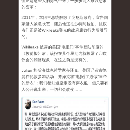
但正是这些人的勇气带来了一步步前人难以想象
的变革：
2011年，本阿里总统解散了突尼斯政府，宣告国
家进入紧急状态，随后他逃往沙特阿拉伯。抗议
者们正是被Wikileaks曝光的政府腐败行为所引导
的。
Wikileaks 披露的美国“电报门”事件登陆印度的
《教徒报》后，该报在几个星期内就披露了印度
议会的贿赂现象，在这之前是没有的。
Julian 和斯洛伐克哲学家齐泽克、美国记者古德
曼在伦敦参加活动，齐泽克将“电报门”必做“皇帝
的新衣”：我们都知道皇帝没有穿衣服，但只要有
人公开说出来，一切都会改变……