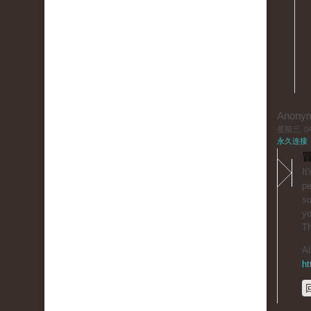
Anony
星期三, 04/
永久连接
冒
It
pe
su
yo
T
Al
ht