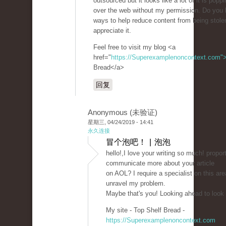
outsourced but it looks like a lot of it is poppin
over the web without my permission. Do you
ways to help reduce content from being stolen?
appreciate it.
Feel free to visit my blog <a
href="
https://Superexamplenoncontext.com"
Bread</a>
回复
Anonymous (未验证)
星期三, 04/24/2019 - 14:41
永久连接
冒个泡吧！ | 泡泡
hello!,I love your writing so much! propor
communicate more about your article
on AOL? I require a specialist on this are
unravel my problem.
Maybe that's you! Looking ahead to look
My site - Top Shelf Bread -
https://Superexamplenoncontext.com