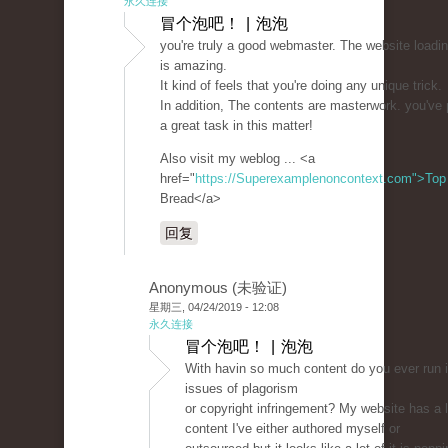
永久连接
冒个泡吧！ | 泡泡
you're truly a good webmaster. The website loadi
is amazing.
It kind of feels that you're doing any unique trick.
In addition, The contents are masterwork. you've
a great task in this matter!
Also visit my weblog ... <a
href="
https://Superexamplenoncontext.com">Top
Bread</a>
回复
Anonymous (未验证)
星期三, 04/24/2019 - 12:08
永久连接
冒个泡吧！ | 泡泡
With havin so much content do you ever run 
issues of plagorism
or copyright infringement? My website has a l
content I've either authored myself or