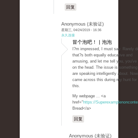
回复
Anonymous (未验证)
星期三, 04/24/2019 - 16:36
永久连接
冒个泡吧！ | 泡泡
I?m impressed, I must say. Rarely d
that?s both equally educative and
amusing, and let me tell you, you've h
on the head. The issue is something
are speaking intelligently about. Now
came across this during my hunt for
this.
My webpage ... <a
href="
https://Superexamplenoncont
Bread</a>
回复
Anonymous (未验证)