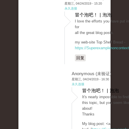
星期三, 04/24/2019 - 15:20
永久连接
冒个泡吧！ | 泡泡
I love the efforts you have put in
for
all the great blog posts.
my web-site Top Shelf Bread -
https://Superexamplenoncontex
回复
Anonymous (未验证)
星期三, 04/24/2019 - 16:30
永久连接
冒个泡吧！ | 泡泡
It's nearly impossible to fi
this topic, but you seem lik
about!
Thanks
My blog post: <a