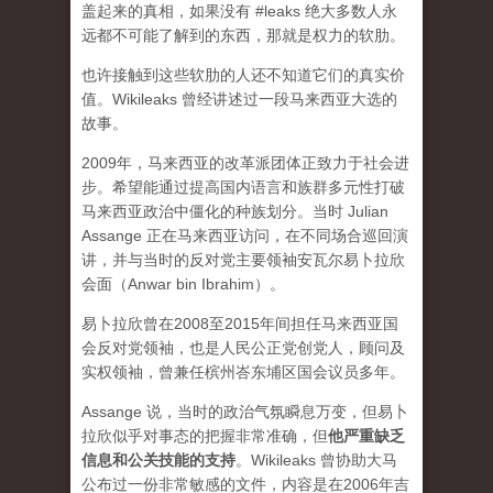
盖起来的真相，如果没有 #leaks 绝大多数人永
远都不可能了解到的东西，那就是权力的软肋。
也许接触到这些软肋的人还不知道它们的真实价
值。Wikileaks 曾经讲述过一段马来西亚大选的
故事。
2009年，马来西亚的改革派团体正致力于社会进
步。希望能通过提高国内语言和族群多元性打破
马来西亚政治中僵化的种族划分。当时 Julian
Assange 正在马来西亚访问，在不同场合巡回演
讲，并与当时的反对党主要领袖安瓦尔易卜拉欣
会面（Anwar bin Ibrahim）。
易卜拉欣曾在2008至2015年间担任马来西亚国
会反对党领袖，也是人民公正党创党人，顾问及
实权领袖，曾兼任槟州峇东埔区国会议员多年。
Assange 说，当时的政治气氛瞬息万变，但易卜
拉欣似乎对事态的把握非常准确，但
他严重缺乏
信息和公关技能的支持
。Wikileaks 曾协助大马
公布过一份非常敏感的文件，内容是在2006年吉