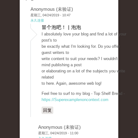
Anonymous (未验证)
星期三, 04/24/2019 - 10:47
永久连接
冒个泡吧！ | 泡泡
I absolutely love your blog and find a lot of your
post's to
be exactly what I'm looking for. Do you offer
guest writers to
write content to suit your needs? I wouldn't
mind publishing a post
or elaborating on a lot of the subjects you write
related
to here. Again, awesome web log!
Feel free to surf to my blog - Top Shelf Bread -
https://Superexamplenoncontext.com
回复
Anonymous (未验证)
星期三, 04/24/2019 - 11:00