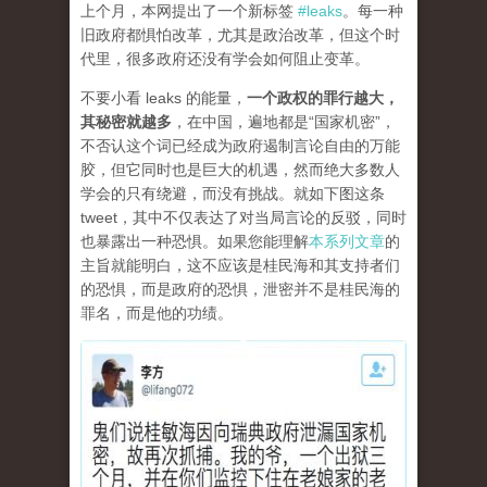
上个月，本网提出了一个新标签
#leaks
。每一种
旧政府都惧怕改革，尤其是政治改革，但这个时
代里，很多政府还没有学会如何阻止变革。
不要小看 leaks 的能量，
一个政权的罪行越大，
其秘密就越多
，在中国，遍地都是“国家机密”，
不否认这个词已经成为政府遏制言论自由的万能
胶，但它同时也是巨大的机遇，然而绝大多数人
学会的只有绕避，而没有挑战。就如下图这条
tweet，其中不仅表达了对当局言论的反驳，同时
也暴露出一种恐惧。如果您能理解
本系列文章
的
主旨就能明白，这不应该是桂民海和其支持者们
的恐惧，而是政府的恐惧，泄密并不是桂民海的
罪名，而是他的功绩。