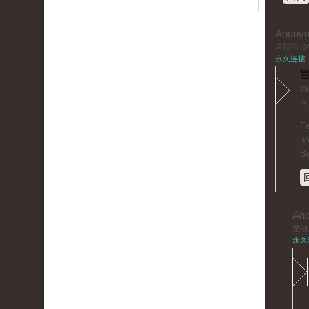
Anony
星期三, 04/
永久连接
冒
Wo
is
Fe
hr
B
An
星期三,
永久