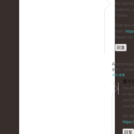
It's hard t
however, y
Thanks
Feel free t
href="
http
Bread</a>
回复
Anonymou
星期三, 04/24/20
永久连接
冒个
You ma
on the
and fo
your b
My web
https
回复