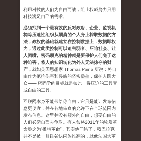
利用科技的人们为自由而战，阻止权威势力只用
科技满足自己的需求。
必须找到一个最有效的反对政府、企业、监视机
构等压迫性组织从弱势的个人身上榨取数据的方
法，政权的基础就建立在控制数据上，数据即权
力，通过此类控制可以迫害弱者、压迫社会、让
人闭嘴。密码朋克的精神就是要保护人们免于这
种迫害，将人的知识转化为外人无法掠夺的财
产
，
就如英国思想家 Thomas Paine 所说：将自
由作为抵抗伤害和侵略的坚实堡垒，保护人民大
众—— 密码学的目标就是如此，将压迫的工具变
成自由的工具。
互联网本身不能带给你自由，它只是能让发布信
息更便宜，并在各地审查的允许下在全球范围内
发布信息。这里并没有额外的自由，想要自由的
人们必需自己去争取。有人曾将2011年的埃及革
命称之为“推特革命”，其实他们错了，穆巴拉克
并不是被一群硅谷快闪族推翻的，就像法国大革