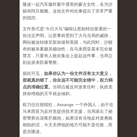
隆波一起汽车爆炸案中遇害的蒙古女性，名为沙
丽布阿旦都雅。这份文件对此事提出了非常严重
的指控。
文件形式是“今日大马”编辑让惹柏特拉签署的一
份法定声明。让惹事前受到了大马当局的威胁，
网站被迫转移至新加坡和美国，与此同时，沙丽
布的被杀案极具煽动性，在马来西亚基本完全被
禁言，只要有人敢在集会上提起这件事，当局立
刻会派来防暴警察。
据此可见，
如果你认为一份文件没有太大意义，
那就真的错了，你永远不可能完全猜中，权力弱
点的准确位置
。
当弱点被反对派拿住时，执政党
拼命维稳的天平就会倾斜。
权力往往很猖狂，Assange 一个外国人，由于在
马来西亚为反对党提供技术支援，当局派出了秘
密警察在深夜拦截他，如果没有当地反对派勇敢
相助的话，今天关押他的地方可能不是伦敦，而
是吉隆波。