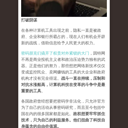
打破阴谋
在各种计算机工具出现之前，隐私一直是被政
府、企业和银行所霸占的，现在人们有机会开辟
新的战线，借助信息给予人民更大的权力。
密码朋克们撬开了权贵对外紧锁的大门
，因特网
不再是商业投机主义者和政治压迫势力独有的武
器。正是他们的努力，那些想把网络新技术仅仅
变成监控民众、卖网赚钱的工具的大企业和政府
机构才没有完全得逞。
战斗一直在持续，压制和
对抗水涨船高，计算机科技在变革的斗争中是最
重要的工具
。
各国政府曾经想要把密码学非法化，只允许官方
为了自己的活动从事密码研究，而且至今包括中
国在内的很多国家都是如此。
政权想要牢牢抓住
技术，只为自己的利益服务。他们扭曲了科技自
身蕴含的自由价值观。