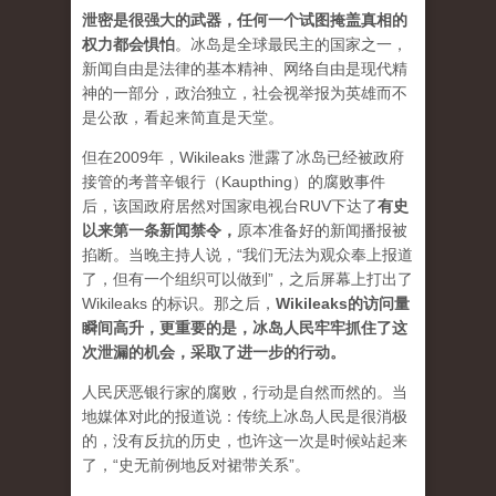
泄密是很强大的武器，任何一个试图掩盖真相的
权力都会惧怕
。
冰岛是全球最民主的国家之一，
新闻自由是法律的基本精神、网络自由是现代精
神的一部分，政治独立，社会视举报为英雄而不
是公敌，看起来简直是天堂。
但在2009年，Wikileaks 泄露了冰岛已经被政府
接管的考普辛银行（Kaupthing）的腐败事件
后，该国政府居然对国家电视台RUV下达了
有史
以来第一条新闻禁令
，
原本准备好的新闻播报被
掐断。当晚主持人说，“我们无法为观众奉上报道
了，但有一个组织可以做到”，之后屏幕上打出了
Wikileaks 的标识。那之后，
Wikileaks的访问量
瞬间高升，更重要的是，冰岛人民牢牢抓住了这
次泄漏的机会，采取了进一步的行动。
人民厌恶银行家的腐败，行动是自然而然的。当
地媒体对此的报道说：传统上冰岛人民是很消极
的，没有反抗的历史，也许这一次是时候站起来
了，“史无前例地反对裙带关系”。