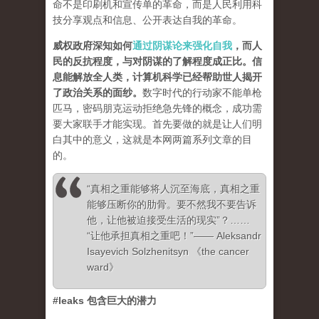
命不是印刷机和宣传单的革命，而是人民利用科
技分享观点和信息、公开表达自我的革命。
威权政府深知如何
通过阴谋论来强化自我
，而人
民的反抗程度，与对阴谋的了解程度成正比。信
息能解放全人类，计算机科学已经帮助世人揭开
了政治关系的面纱
。
数字时代的行动家不能单枪
匹马，密码朋克运动拒绝急先锋的概念，成功需
要大家联手才能实现。首先要做的就是让人们明
白其中的意义，这就是本网两篇系列文章的目
的。
“真相之重能够将人沉至海底，真相之重
能够压断你的肋骨。要不然我不要告诉
他，让他被迫接受生活的现实”？……
“让他承担真相之重吧！”—— Aleksandr
Isayevich Solzhenitsyn 《the cancer
ward》
#leaks 包含巨大的潜力