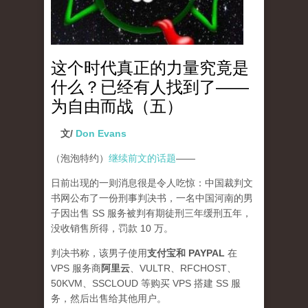
这个时代真正的力量究竟是
什么？已经有人找到了——
为自由而战（五）
文/
Don Evans
（泡泡特约）
继续前文的话题
——
日前出现的一则消息很是令人吃惊：中国裁判文
书网公布了一份刑事判决书，一名中国河南的男
子因出售 SS 服务被判有期徒刑三年缓刑五年，
没收销售所得，罚款 10 万。
判决书称，该男子使用
支付宝和 PAYPAL
在
VPS 服务商
阿里云
、VULTR、RFCHOST、
50KVM、SSCLOUD 等购买 VPS 搭建 SS 服
务，然后出售给其他用户。