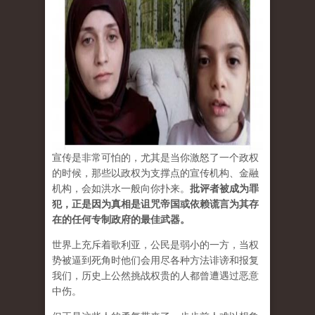
宣传是非常可怕的，尤其是当你激怒了一个政权
的时候，那些以政权为支撑点的宣传机构、金融
机构，会如洪水一般向你扑来。
批评者被成为罪
犯，正是因为真相是诅咒帝国或依赖谎言为其存
在的任何专制政府的最佳武器。
世界上充斥着歌利亚，公民是弱小的一方，当权
势被逼到死角时他们会用尽各种方法诽谤和报复
我们，历史上公然挑战权贵的人都曾遭遇过恶意
中伤。