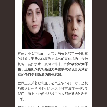
宣传是非常可怕的，尤其是当你激怒了一个政权
的时候，那些以政权为支撑点的宣传机构、金融
机构，会如洪水一般向你扑来。
批评者被成为罪
犯，正是因为真相是诅咒帝国或依赖谎言为其存
在的任何专制政府的最佳武器。
世界上充斥着歌利亚，公民是弱小的一方，当权
势被逼到死角时他们会用尽各种方法诽谤和报复
我们，历史上公然挑战权贵的人都曾遭遇过恶意
中伤。