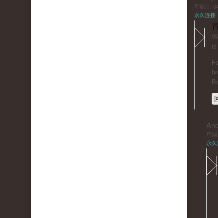
星期三, 04/
永久连接
冒
Wo
is
Fe
hr
B
An
星期三,
永久