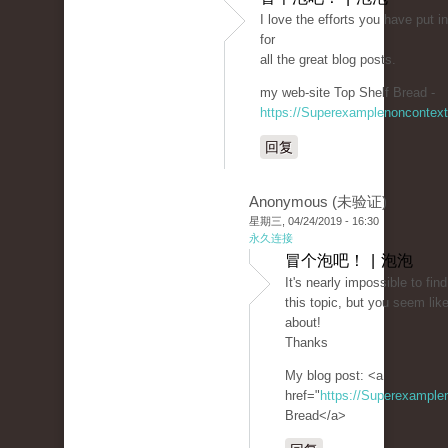
I love the efforts you have put in
for
all the great blog posts.
my web-site Top Shelf Bread -
https://Superexamplenoncontex
回复
Anonymous (未验证)
星期三, 04/24/2019 - 16:30
永久连接
冒个泡吧！ | 泡泡
It's nearly impossible to fi
this topic, but you seem lik
about!
Thanks
My blog post: <a
href="
https://Superexampl
Bread</a>