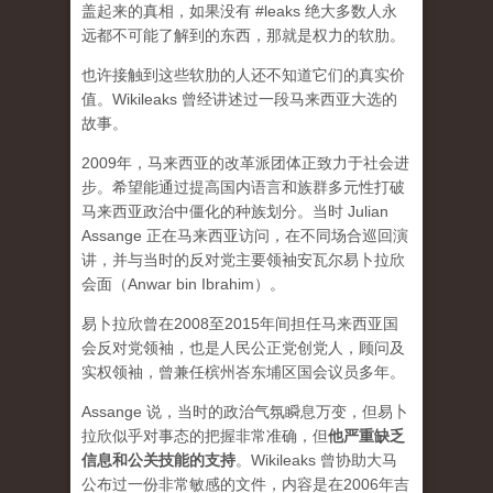
盖起来的真相，如果没有 #leaks 绝大多数人永
远都不可能了解到的东西，那就是权力的软肋。
也许接触到这些软肋的人还不知道它们的真实价
值。Wikileaks 曾经讲述过一段马来西亚大选的
故事。
2009年，马来西亚的改革派团体正致力于社会进
步。希望能通过提高国内语言和族群多元性打破
马来西亚政治中僵化的种族划分。当时 Julian
Assange 正在马来西亚访问，在不同场合巡回演
讲，并与当时的反对党主要领袖安瓦尔易卜拉欣
会面（Anwar bin Ibrahim）。
易卜拉欣曾在2008至2015年间担任马来西亚国
会反对党领袖，也是人民公正党创党人，顾问及
实权领袖，曾兼任槟州峇东埔区国会议员多年。
Assange 说，当时的政治气氛瞬息万变，但易卜
拉欣似乎对事态的把握非常准确，但
他严重缺乏
信息和公关技能的支持
。Wikileaks 曾协助大马
公布过一份非常敏感的文件，内容是在2006年吉