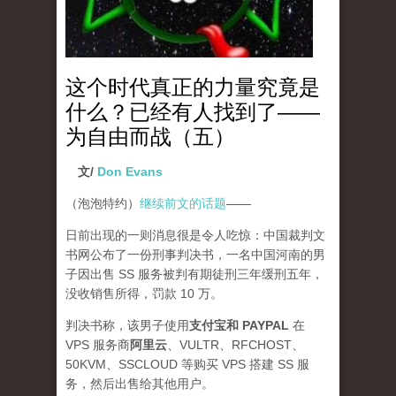
这个时代真正的力量究竟是
什么？已经有人找到了——
为自由而战（五）
文/
Don Evans
（泡泡特约）
继续前文的话题
——
日前出现的一则消息很是令人吃惊：中国裁判文
书网公布了一份刑事判决书，一名中国河南的男
子因出售 SS 服务被判有期徒刑三年缓刑五年，
没收销售所得，罚款 10 万。
判决书称，该男子使用
支付宝和 PAYPAL
在
VPS 服务商
阿里云
、VULTR、RFCHOST、
50KVM、SSCLOUD 等购买 VPS 搭建 SS 服
务，然后出售给其他用户。