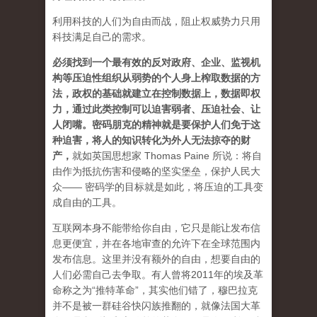
利用科技的人们为自由而战，阻止权威势力只用
科技满足自己的需求。
必须找到一个最有效的反对政府、企业、监视机
构等压迫性组织从弱势的个人身上榨取数据的方
法，政权的基础就建立在控制数据上，数据即权
力，通过此类控制可以迫害弱者、压迫社会、让
人闭嘴。密码朋克的精神就是要保护人们免于这
种迫害，将人的知识转化为外人无法掠夺的财
产
，
就如英国思想家 Thomas Paine 所说：将自
由作为抵抗伤害和侵略的坚实堡垒，保护人民大
众—— 密码学的目标就是如此，将压迫的工具变
成自由的工具。
互联网本身不能带给你自由，它只是能让发布信
息更便宜，并在各地审查的允许下在全球范围内
发布信息。这里并没有额外的自由，想要自由的
人们必需自己去争取。有人曾将2011年的埃及革
命称之为“推特革命”，其实他们错了，穆巴拉克
并不是被一群硅谷快闪族推翻的，就像法国大革