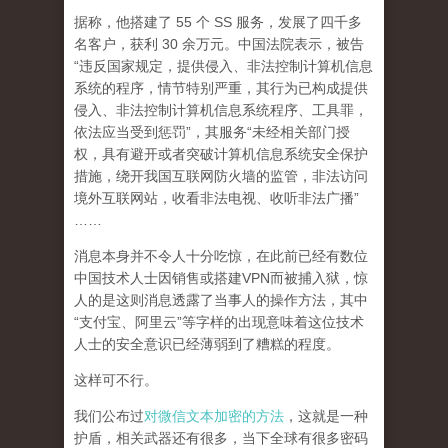
据称，他搭建了 55 个 SS 服务，发展了四千多
名客户，获利 30 余万元。中国法院表示，被告
“违反国家规定，提供侵入、非法控制计算机信息
系统的程序，情节特别严重，其行为已构成提供
侵入、非法控制计算机信息系统程序、工具罪，
依法应当受到惩罚”，其服务“未经相关部门授
权，具有避开或者突破计算机信息系统安全保护
措施，绕开我国互联网防火墙的监管，非法访问
境外互联网站，收看非法电视、收听非法广播”
……
消息本身并不令人十分吃惊，在此前已经有数位
中国技术人士因销售或搭建VPN而被捕入狱，惊
人的是这则消息透露了当事人的操作方法，其中
“支付宝、阿里云”等字样的出现意味着这位技术
人士的安全意识已经薄弱到了糟糕的程度。
这样可不行。
我们公布过
对微信文本加密的方法
，这就是一种
护盾，相关武器还有很多，当下全球有很多密码