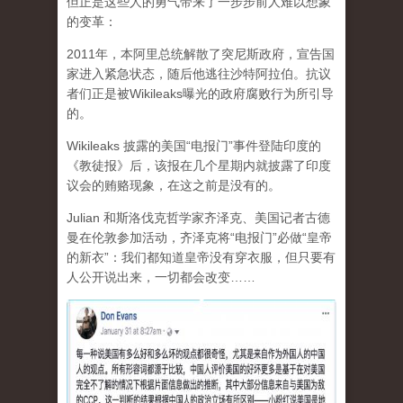
但正是这些人的勇气带来了一步步前人难以想象
的变革：
2011年，本阿里总统解散了突尼斯政府，宣告国
家进入紧急状态，随后他逃往沙特阿拉伯。抗议
者们正是被Wikileaks曝光的政府腐败行为所引导
的。
Wikileaks 披露的美国“电报门”事件登陆印度的
《教徒报》后，该报在几个星期内就披露了印度
议会的贿赂现象，在这之前是没有的。
Julian 和斯洛伐克哲学家齐泽克、美国记者古德
曼在伦敦参加活动，齐泽克将“电报门”必做“皇帝
的新衣”：我们都知道皇帝没有穿衣服，但只要有
人公开说出来，一切都会改变……