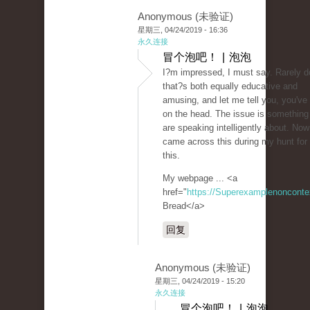
Anonymous (未验证)
星期三, 04/24/2019 - 16:36
永久连接
冒个泡吧！ | 泡泡
I?m impressed, I must say. Rarely d
that?s both equally educative and
amusing, and let me tell you, you've h
on the head. The issue is something
are speaking intelligently about. Now
came across this during my hunt for
this.
My webpage ... <a
href="
https://Superexamplenoncont
Bread</a>
回复
Anonymous (未验证)
星期三, 04/24/2019 - 15:20
永久连接
冒个泡吧！ | 泡泡