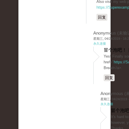
Also visit my web p
https://Superexam
回复
Anonymous (未验
星期三, 04/24/2019 - 16:
永久连接
冒个泡吧！ 
Yes! Finally s
href="
https://
Bread</a>.
回复
Anonymous 
星期三, 04/24/2019 -
永久连接
冒个泡吧
It's hard t
however, y
Thanks