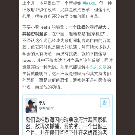
上个月，本网提出了一个新标签
#leaks
。每一种
旧政府都惧怕改革，尤其是政治改革，但这个时
代里，很多政府还没有学会如何阻止变革。
不要小看 leaks 的能量，
一个政权的罪行越大，
其秘密就越多
，在中国，遍地都是“国家机密”，
不否认这个词已经成为政府遏制言论自由的万能
胶，但它同时也是巨大的机遇，然而绝大多数人
学会的只有绕避，而没有挑战。就如下图这条
tweet，其中不仅表达了对当局言论的反驳，同时
也暴露出一种恐惧。如果您能理解
本系列文章
的
主旨就能明白，这不应该是桂民海和其支持者们
的恐惧，而是政府的恐惧，泄密并不是桂民海的
罪名，而是他的功绩。