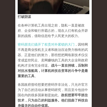
打破阴谋
在各种计算机工具出现之前，隐私一直是被政
府、企业和银行所霸占的，现在人们有机会开辟
新的战线，借助信息给予人民更大的权力。
密码朋克们撬开了权贵对外紧锁的大门
，因特网
不再是商业投机主义者和政治压迫势力独有的武
器。正是他们的努力，那些想把网络新技术仅仅
变成监控民众、卖网赚钱的工具的大企业和政府
机构才没有完全得逞。
战斗一直在持续，压制和
对抗水涨船高，计算机科技在变革的斗争中是最
重要的工具
。
各国政府曾经想要把密码学非法化，只允许官方
为了自己的活动从事密码研究，而且至今包括中
国在内的很多国家都是如此。
政权想要牢牢抓住
技术，只为自己的利益服务。他们扭曲了科技自
身蕴含的自由价值观。