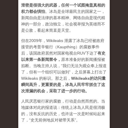
泄密是很强大的武器，任何一个试图掩盖真相的
权力都会惧怕
。
冰岛是全球最民主的国家之一，
新闻自由是法律的基本精神、网络自由是现代精
神的一部分，政治独立，社会视举报为英雄而不
是公敌，看起来简直是天堂。
但在2009年，Wikileaks 泄露了冰岛已经被政府
接管的考普辛银行（Kaupthing）的腐败事件
后，该国政府居然对国家电视台RUV下达了
有史
以来第一条新闻禁令
，
原本准备好的新闻播报被
掐断。当晚主持人说，“我们无法为观众奉上报道
了，但有一个组织可以做到”，之后屏幕上打出了
Wikileaks 的标识。那之后，
Wikileaks的访问量
瞬间高升，更重要的是，冰岛人民牢牢抓住了这
次泄漏的机会，采取了进一步的行动。
人民厌恶银行家的腐败，行动是自然而然的。当
地媒体对此的报道说：传统上冰岛人民是很消极
的，没有反抗的历史，也许这一次是时候站起来
了，“史无前例地反对裙带关系”。