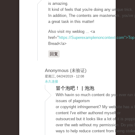
is amazing.
It kind of feels that you're doing any unique trick.
In addition, The contents are masterwork. you've
a great task in this matter!
Also visit my weblog ... <a
href="
https://Superexamplenoncontext.com">Top
Bread</a>
回复
Anonymous (未验证)
星期三, 04/24/2019 - 12:08
永久连接
冒个泡吧！ | 泡泡
With havin so much content do you ever run 
issues of plagorism
or copyright infringement? My website has a l
content I've either authored myself or
outsourced but it looks like a lot of it is poppin
over the web without my permission. Do you
ways to help reduce content from being stolen?