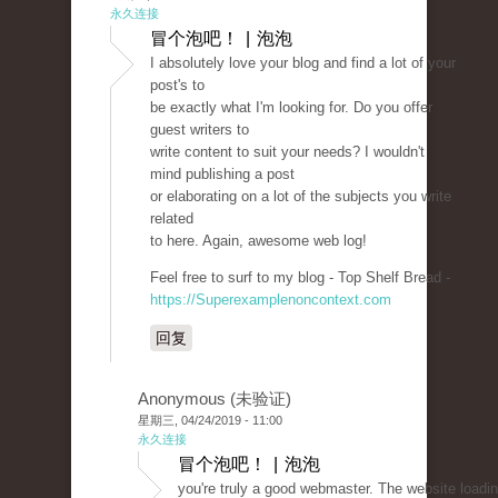
永久连接
冒个泡吧！ | 泡泡
I absolutely love your blog and find a lot of your
post's to
be exactly what I'm looking for. Do you offer
guest writers to
write content to suit your needs? I wouldn't
mind publishing a post
or elaborating on a lot of the subjects you write
related
to here. Again, awesome web log!
Feel free to surf to my blog - Top Shelf Bread -
https://Superexamplenoncontext.com
回复
Anonymous (未验证)
星期三, 04/24/2019 - 11:00
永久连接
冒个泡吧！ | 泡泡
you're truly a good webmaster. The website loadi