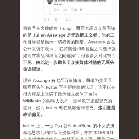
假账号在大肆吹捧 Trump，而原本应该众所周知
的是
Julian Assange 是无政府主义者
，他的工
作目标就是揭示一切权贵的阴暗。Assange 曾在
公开采访中表示，“在特朗普和希拉里之间选择就
如同在霍乱和淋病之间选择”，但很多人对此视而
不见，
由此进一步助长了众多媒体对他的无厘头
偏误报道。
现在 Assange 有七百万追随者，而做为美国互
联网巨头的 twitter 至今拒绝给他认证，这不仅在
很大程度上阻碍了做为独立媒体平台的
Wikileaks 的影响力发挥，更导致了虚假冒充的
盛行，然而 twitter 却在纵容这种冒充。
这明显是
政治偏见。
twitter 上，一位ID为 @AlabedBana 的小女孩拼
命地恳求北约部队入侵叙利亚，并在2016年9月