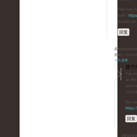
Feel free t
href="
http
Bread</a>
回复
Anonymou
星期三, 04/24/20
永久连接
冒个
You ma
on the
and fo
your b
My web
https
回复
Anony