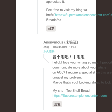
appreciate it.
Feel free to visit my blog <a
href="
https://Superexamplenoncontext.com"
Bread</a>
回复
Anonymous (未验证)
星期三, 04/24/2019 - 14:41
永久连接
冒个泡吧！ | 泡泡
hello!,I love your writing so much! propor
communicate more about your article
on AOL? I require a specialist on this are
unravel my problem.
Maybe that's you! Looking ahead to look
My site - Top Shelf Bread -
https://Superexamplenoncontext.com
回复