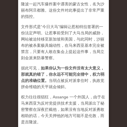
隆波一起汽车爆炸案中遇害的蒙古女性，名为沙
丽布阿旦都雅。这份文件对此事提出了非常严重
的指控。
文件形式是“今日大马”编辑让惹柏特拉签署的一
份法定声明。让惹事前受到了大马当局的威胁，
网站被迫转移至新加坡和美国，与此同时，沙丽
布的被杀案极具煽动性，在马来西亚基本完全被
禁言，只要有人敢在集会上提起这件事，当局立
刻会派来防暴警察。
据此可见，
如果你认为一份文件没有太大意义，
那就真的错了，你永远不可能完全猜中，权力弱
点的准确位置
。
当弱点被反对派拿住时，执政党
拼命维稳的天平就会倾斜。
权力往往很猖狂，Assange 一个外国人，由于在
马来西亚为反对党提供技术支援，当局派出了秘
密警察在深夜拦截他，如果没有当地反对派勇敢
相助的话，今天关押他的地方可能不是伦敦，而
是吉隆波。