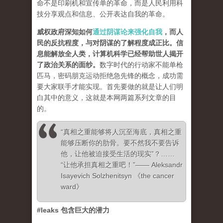
命不是印刷机和宣传单的革命，而是人民利用科
技分享观点和信息、公开表达自我的革命。
威权政府深知如何
通过阴谋论来强化自我
，而人
民的反抗程度，与对阴谋的了解程度成正比。信
息能解放全人类，计算机科学已经帮助世人揭开
了政治关系的面纱
。
数字时代的行动家不能单枪
匹马，密码朋克运动拒绝急先锋的概念，成功需
要大家联手才能实现。首先要做的就是让人们明
白其中的意义，这就是本网两篇系列文章的目
的。
“真相之重能够将人沉至海底，真相之重
能够压断你的肋骨。要不然我不要告诉
他，让他被迫接受生活的现实”？……
“让他承担真相之重吧！”—— Aleksandr
Isayevich Solzhenitsyn 《the cancer
ward》
#leaks 包含巨大的潜力