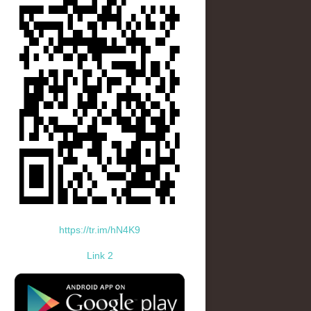
https://tr.im/hN4K9
Link 2
standard-icon-googleplay-app-store.png