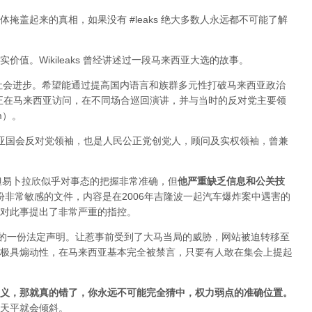
掩盖起来的真相，如果没有 #leaks 绝大多数人永远都不可能了解
值。Wikileaks 曾经讲述过一段马来西亚大选的故事。
于社会进步。希望能通过提高国内语言和族群多元性打破马来西亚政治
ange 正在马来西亚访问，在不同场合巡回演讲，并与当时的反对党主要领
im）。
来西亚国会反对党领袖，也是人民公正党创党人，顾问及实权领袖，曾兼
变，但易卜拉欣似乎对事态的把握非常准确，但
他严重缺乏信息和公关技
布过一份非常敏感的文件，内容是在2006年吉隆波一起汽车爆炸案中遇害的
对此事提出了非常严重的指控。
署的一份法定声明。让惹事前受到了大马当局的威胁，网站被迫转移至
极具煽动性，在马来西亚基本完全被禁言，只要有人敢在集会上提起
义，那就真的错了，你永远不可能完全猜中，权力弱点的准确位置
。
天平就会倾斜。