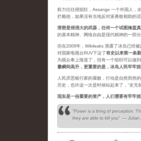
权力往往很猖狂，Assange 一个外国
拦截他，如果没有当地反对派勇敢相助的话
泄密是很强大的武器，任何一个试图掩盖真
的基本精神、网络自由是现代精神的一部分
但在2009年，Wikileaks 泄露了冰岛
对国家电视台RUV下达了
有史以来第一条
为观众奉上报道了，但有一个组织可以做到”，
量瞬间高升，更重要的是，冰岛人民牢牢抓
人民厌恶银行家的腐败，行动是自然而然的
历史，也许这一次是时候站起来了，“史无
现实是一份重要的资产，人们需要有牢牢抓
"Power is a thing of perception. Th
they are able to kill you" — Julia