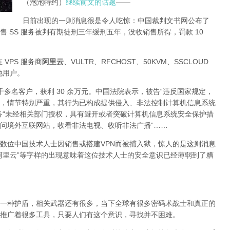
（泡泡特约）
继续前文的话题
——
日前出现的一则消息很是令人吃惊：中国裁判文书网公布了
 SS 服务被判有期徒刑三年缓刑五年，没收销售所得，罚款 10
 VPS 服务商
阿里云
、VULTR、RFCHOST、50KVM、SSCLOUD
其他用户。
了四千多名客户，获利 30 余万元。中国法院表示，被告“违反国家规定，
，情节特别严重，其行为已构成提供侵入、非法控制计算机信息系统
务“未经相关部门授权，具有避开或者突破计算机信息系统安全保护措
问境外互联网站，收看非法电视、收听非法广播”……
数位中国技术人士因销售或搭建VPN而被捕入狱，惊人的是这则消息
阿里云”等字样的出现意味着这位技术人士的安全意识已经薄弱到了糟
一种护盾，相关武器还有很多，当下全球有很多密码术战士和真正的
推广着很多工具，只要人们有这个意识，寻找并不困难。