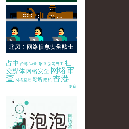
占中
社
台湾
审查
微博
新闻自由
网络审
交媒体
网络安全
查
香港
翻墙
网络监控
隐私
更多
pao-pao-banner-mirror-site-120814.jpg