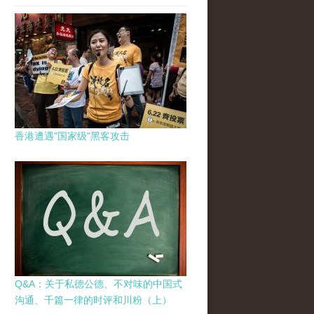
香港遭遇"国家级"黑客攻击
Q&A：关于私德公德、不对味的中国式
沟通、千篇一律的时评和川粉（上）