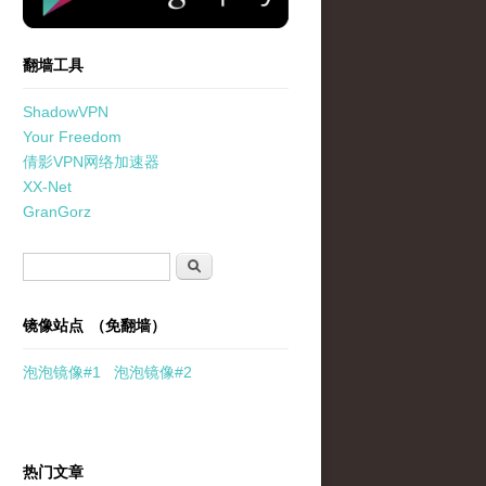
翻墙工具
ShadowVPN
Your Freedom
倩影VPN网络加速器
XX-Net
GranGorz
搜索表单
搜索
镜像站点 （免翻墙）
泡泡
镜像
#1
泡泡
镜像#2
热门文章