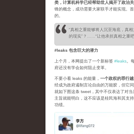
类，计算机科学已经帮助世人揭开了政治关
锋的概念，成功需要大家联手才能实现。首
的。
“真相之重能够将人沉至海底，真
的现实”？……“让他承担真相之重吧！”—— Ale
#leaks 包含巨大的潜力
上个月，本网提出了一个新标签
#leaks
。
府还没有学会如何阻止变革。
不要小看 leaks 的能量，
一个政权的罪行越
经成为政府遏制言论自由的万能胶，但它同
就如下图这条 tweet，其中不仅表达了
主旨就能明白，这不应该是桂民海和其支持
功绩。