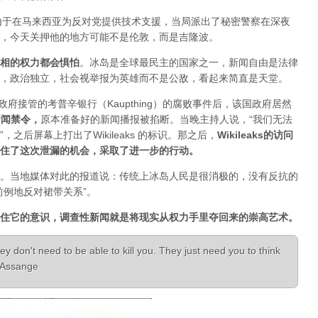
人，由于在马来西亚为反对党提供技术支援，当局派出了秘密警察在深夜
，今天关押他的地方可能不是伦敦，而是吉隆波。
相的权力都会惧怕
。
冰岛是全球最民主的国家之一，新闻自由是法律
，政治独立，社会视举报为英雄而不是公敌，看起来简直是天堂。
已经被政府接管的考普辛银行（Kaupthing）的腐败事件后，该国政府居然
新闻禁令
，
原本准备好的新闻播报被掐断。当晚主持人说，“我们无法
之后屏幕上打出了Wikileaks 的标识。那之后，
Wikileaks的访问
住了这次泄漏的机会，采取了进一步的行动。
。当地媒体对此的报道说：传统上冰岛人民是很消极的，没有反抗的
前例地反对裙带关系”。
住它的意识，调查性新闻就是将现实从权力手里夺回来的崇高艺术。
ey don't need to be able to kill you. They just need you to think
n Assange