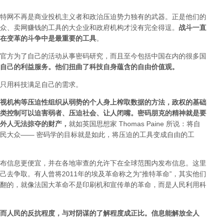
特网不再是商业投机主义者和政治压迫势力独有的武器。正是他们的
众、卖网赚钱的工具的大企业和政府机构才没有完全得逞。
战斗一直
在变革的斗争中是最重要的工具
。
官方为了自己的活动从事密码研究，而且至今包括中国在内的很多国
自己的利益服务。他们扭曲了科技自身蕴含的自由价值观。
只用科技满足自己的需求。
视机构等压迫性组织从弱势的个人身上榨取数据的方法，政权的基础
类控制可以迫害弱者、压迫社会、让人闭嘴。密码朋克的精神就是要
外人无法掠夺的财产
，
就如英国思想家 Thomas Paine 所说：将自
民大众—— 密码学的目标就是如此，将压迫的工具变成自由的工
布信息更便宜，并在各地审查的允许下在全球范围内发布信息。这里
去争取。有人曾将2011年的埃及革命称之为“推特革命”，其实他们
翻的，就像法国大革命不是印刷机和宣传单的革命，而是人民利用科
而人民的反抗程度，与对阴谋的了解程度成正比。信息能解放全人