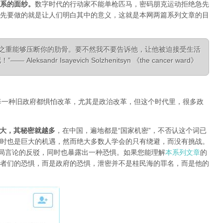
系的面纱
。
数字时代的行动家不能单枪匹马，密码朋克运动拒绝急先
先要做的就是让人们明白其中的意义，这就是本网两篇系列文章的目
相之重能够压断你的肋骨。要不然我不要告诉他，让他被迫接受生活
ksandr Isayevich Solzhenitsyn 《the cancer ward》
每一种旧政府都惧怕改革，尤其是政治改革，但这个时代里，很多政
大，其秘密就越多
，在中国，遍地都是“国家机密”，不否认这个词已
时也是巨大的机遇，然而绝大多数人学会的只有绕避，而没有挑战。
对当局言论的反驳，同时也暴露出一种恐惧。如果您能理解
本系列文章
的
者们的恐惧，而是政府的恐惧，泄密并不是桂民海的罪名，而是他的