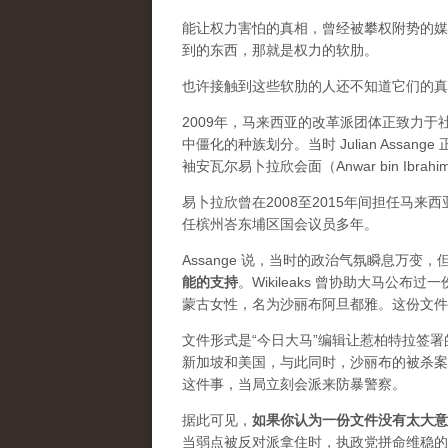
能让权力害怕的真相，曾经被攀权附势的媒体
到的东西，那就是权力的软肋。
也许接触到这些软肋的人还不知道它们的真实价
2009年，马来西亚的改革派团体正致力
中僵化的种族划分。当时 Julian Ass
袖安瓦尔易卜拉欣会面（Anwar bin Ibrah
易卜拉欣曾在2008至2015年间担任马
任槟州峇东埔区国会议员多年。
Assange 说，当时的政治气氛瞬息万
能的支持
。Wikileaks 曾协助大马公
蒙古女性，名为沙丽布阿旦都雅。这份文件
文件形式是“今日大马”编辑让惹柏特拉签
新加坡和美国，与此同时，沙丽布的被杀案
这件事，当局立刻会派来防暴警察。
据此可见，
如果你认为一份文件没有太大意
当弱点被反对派拿住时，执政党拼命维稳的