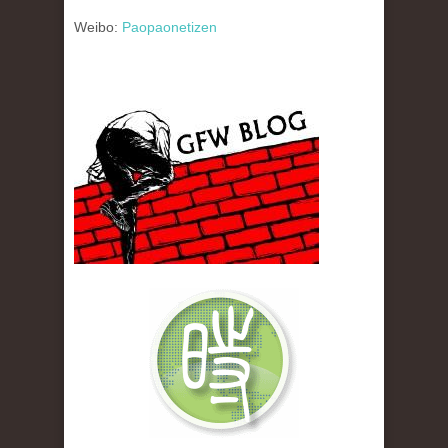
Weibo:
Paopaonetizen
gfw_blog_small.jpg