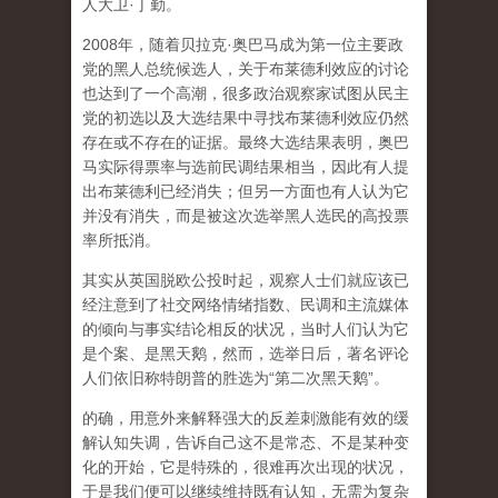
人大卫·丁勤。
2008年，随着贝拉克·奥巴马成为第一位主要政
党的黑人总统候选人，关于布莱德利效应的讨论
也达到了一个高潮，很多政治观察家试图从民主
党的初选以及大选结果中寻找布莱德利效应仍然
存在或不存在的证据。最终大选结果表明，奥巴
马实际得票率与选前民调结果相当，因此有人提
出布莱德利已经消失；但另一方面也有人认为它
并没有消失，而是被这次选举黑人选民的高投票
率所抵消。
其实从英国脱欧公投时起，观察人士们就应该已
经注意到了社交网络情绪指数、民调和主流媒体
的倾向与事实结论相反的状况，当时人们认为它
是个案、是黑天鹅，然而，选举日后，著名评论
人们依旧称特朗普的胜选为“第二次黑天鹅”。
的确，用意外来解释强大的反差刺激能有效的缓
解认知失调，告诉自己这不是常态、不是某种变
化的开始，它是特殊的，很难再次出现的状况，
于是我们便可以继续维持既有认知，无需为复杂