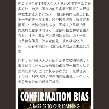
国金字塔尖的1%被大众认为从经济恢复中拿走最
多好处，包括中国在内的很多新兴国家在大规模
刺激之后进入资产泡沫，他们的共同点都是分配
不平等的进一步上升。经济恢复缓慢，就业普遍
萎靡，中产阶级荷包缩水，民粹主义重新抬头，
而政府也更多转向保守，这使得极左和极右重新
兴起。社会、政治与经济问题日益纠结为一体，
公共债务飙升、社会老龄化、观点极端化抬
头……心存不满的人们逐渐汇聚成反自由主义思
潮。
同时，我们都认为厌女症肯定是要被嘲笑的，但
事实却是，妇女从未当选为俄亥俄州和宾夕法尼
亚州的最高职位（州长或参议员），足以证实，
至少对于那些地方足够多的选民来说，一个女人
当总统会让他们感觉不舒服。