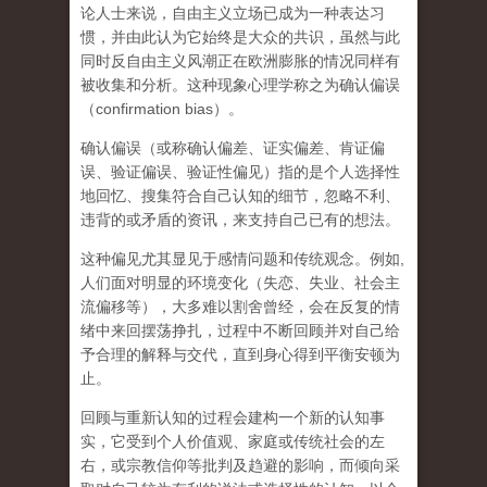
论人士来说，自由主义立场已成为一种表达习
惯，并由此认为它始终是大众的共识，虽然与此
同时反自由主义风潮正在欧洲膨胀的情况同样有
被收集和分析。这种现象心理学称之为确认偏误
（confirmation bias）。
确认偏误（或称确认偏差、证实偏差、肯证偏
误、验证偏误、验证性偏见）指的是个人选择性
地回忆、搜集符合自己认知的细节，忽略不利、
违背的或矛盾的资讯，来支持自己已有的想法。
这种偏见尤其显见于感情问题和传统观念。例如,
人们面对明显的环境变化（失恋、失业、社会主
流偏移等），大多难以割舍曾经，会在反复的情
绪中来回摆荡挣扎，过程中不断回顾并对自己给
予合理的解释与交代，直到身心得到平衡安顿为
止。
回顾与重新认知的过程会建构一个新的认知事
实，它受到个人价值观、家庭或传统社会的左
右，或宗教信仰等批判及趋避的影响，而倾向采