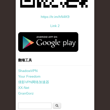
https://tr.im/hN4K9
Link 2
standard-icon-googleplay-app-store.png
翻墙工具
ShadowVPN
Your Freedom
倩影VPN网络加速器
XX-Net
GranGorz
搜索表单
搜索