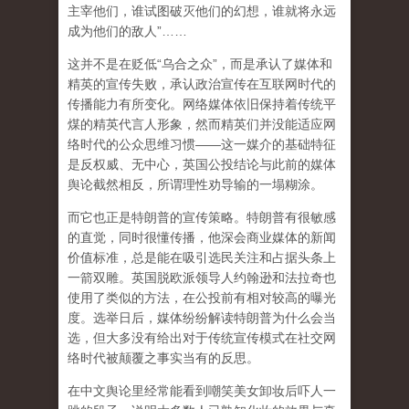
主宰他们，谁试图破灭他们的幻想，谁就将永远
成为他们的敌人”……
这并不是在贬低“乌合之众”，而是承认了媒体和
精英的宣传失败，承认政治宣传在互联网时代的
传播能力有所变化。网络媒体依旧保持着传统平
煤的精英代言人形象，然而精英们并没能适应网
络时代的公众思维习惯——这一媒介的基础特征
是反权威、无中心，英国公投结论与此前的媒体
舆论截然相反，所谓理性劝导输的一塌糊涂。
而它也正是特朗普的宣传策略。特朗普有很敏感
的直觉，同时很懂传播，他深会商业媒体的新闻
价值标准，总是能在吸引选民关注和占据头条上
一箭双雕。英国脱欧派领导人约翰逊和法拉奇也
使用了类似的方法，在公投前有相对较高的曝光
度。选举日后，媒体纷纷解读特朗普为什么会当
选，但大多没有给出对于传统宣传模式在社交网
络时代被颠覆之事实当有的反思。
在中文舆论里经常能看到嘲笑美女卸妆后吓人一