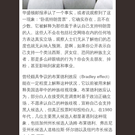
华盛顿邮报承认了一个事实，或者说观察到了这
一现象：“卧底特朗普票”，它确实存在，且不在
少数。它被解释为那些羞于承认自己支持特朗普
的人。这些人不会在包括社交网络在内的任何地
方表达真实立场，观察人士们无从了解他们的态
度也就无从纳入预测。是啊，如果你公开表示自
己支持一个类法西斯、厌女症、恐同的种族主义
者，那是多么碎眼镜的行为？你会失去朋友、掉
粉，甚至影响到家庭和事业。
曾经颇具争议的布莱德利效应（Bradley effect）
能在一定程度上解释这种状况，它以前被用来解
释美国选举中的种族歧视现像。布莱德利效应认
为，部分白人在接受民意调查时基于政治正确立
场，不愿承认自己的种族歧视，宣称自己会支持
黑人候选人，但真正投票时却投给白人。在1980
年代，几位主要黑人候选人都显著遇到这种现
象，包括加州州长候选人汤姆·布莱德利、弗吉尼
亚州长候选人道格拉斯·怀尔德以及纽约市长候选