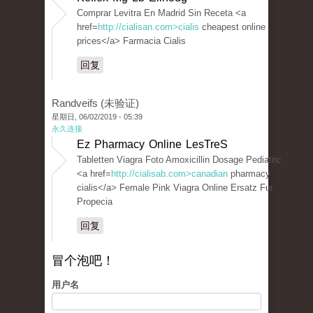
Comprar Levitra En Madrid Sin Receta <a
href=
http://cialisan.com>cialis
cheapest online
prices</a> Farmacia Cialis
回复
Randveifs (未验证)
星期日, 06/02/2019 - 05:39
永久连接
Ez Pharmacy Online LesTreS
Tabletten Viagra Foto Amoxicillin Dosage Pediatric
<a href=
http://cialisab.com>canadian
pharmacy
cialis</a> Female Pink Viagra Online Ersatz Fur
Propecia
回复
冒个泡吧！
用户名