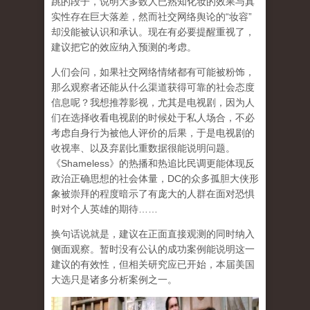
跳的段子，说明大多数人已熟知化妆的效果与真
实性存在巨大落差，然而社交网络舆论的“妆容”
却没能被认识和承认。现在有必要提醒重视了，
建议把它的效应纳入预测的考虑。
人们会问，如果社交网络情绪都有可能被粉饰，
那么观察者还能从什么渠道获得可靠的社会态度
信息呢？我想推荐影视，尤其是电视剧，因为人
们在选择收看电视剧的时候处于私人场合，不必
考虑自身行为被他人评价的后果，于是电视剧的
收视率、以及弃剧比重数据很能说明问题。
《Shameless》的热播和热追比民调更能体现反
政治正确思想的社会体量，DC的众多孤胆大侠形
象被崇拜的程度暗示了有庞大的人群在面对恐惧
时对个人英雄的期待……
换句话说就是，建议在正面直接观测的同时纳入
侧面观察。暂时没有公认的成功案例能说明这一
建议的有效性，但相关研究应已开始，本届美国
大选只是诸多分析案例之一。