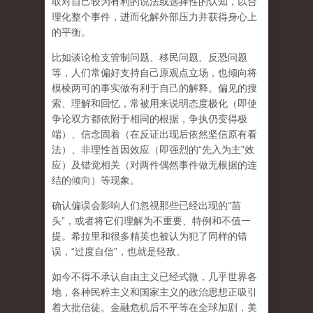
取对自己较为有利的说法或选择性的认知，以合
理化整个事件，进而化解外部压力并获得身心上
的平衡。
比如谈论枪支管制问题、移民问题、反恐问题
等，人们常偏好支持自己原观点立场，也倾向将
模棱两可的事实做有利于自己的解释。偏见的搜
索、理解和回忆，常被用来说明态度极化（即使
争论双方都依附于相同的根据，争执仍变得极
端）、信念固着（在反证出现后依然坚信原有看
法）、非理性首因效应（即强烈的“先入为主”效
应）及错觉相关（对两件偶然事件做无根据的连
结的倾向）等现象。
确认偏误会影响人们忽视那些已经出现的“苗
头”，或者将它们理解为不重要、特例和不值一
提。希拉里和很多精英也被认为犯了同样的错
误，“过度自信”，也就是轻敌。
如今不得不承认自由主义已经式微，几乎世界各
地，各种民粹主义和国家主义的政治思想正吸引
着大批信徒。金融危机后不平等在全球加剧，美