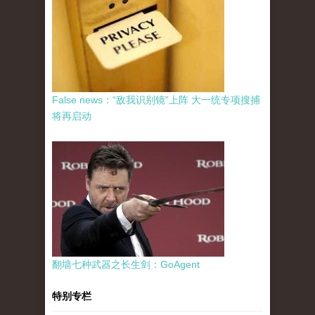
False news：“敌我识别镜”上阵 大一统专项搜捕
将再启动
翻墙七种武器之长生剑：GoAgent
特别专栏