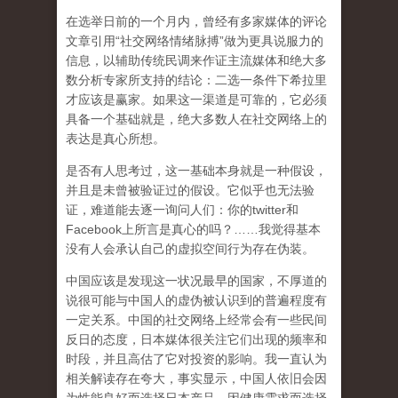
在选举日前的一个月内，曾经有多家媒体的评论
文章引用“社交网络情绪脉搏”做为更具说服力的
信息，以辅助传统民调来作证主流媒体和绝大多
数分析专家所支持的结论：二选一条件下希拉里
才应该是赢家。如果这一渠道是可靠的，它必须
具备一个基础就是，绝大多数人在社交网络上的
表达是真心所想。
是否有人思考过，这一基础本身就是一种假设，
并且是未曾被验证过的假设。它似乎也无法验
证，难道能去逐一询问人们：你的twitter和
Facebook上所言是真心的吗？……我觉得基本
没有人会承认自己的虚拟空间行为存在伪装。
中国应该是发现这一状况最早的国家，不厚道的
说很可能与中国人的虚伪被认识到的普遍程度有
一定关系。中国的社交网络上经常会有一些民间
反日的态度，日本媒体很关注它们出现的频率和
时段，并且高估了它对投资的影响。我一直认为
相关解读存在夸大，事实显示，中国人依旧会因