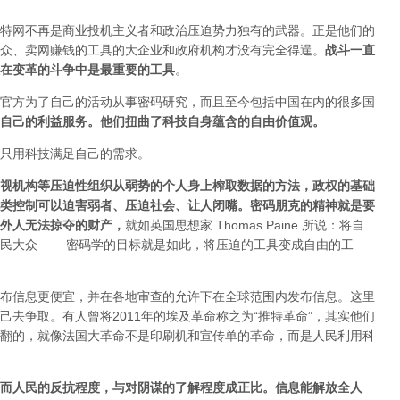
特网不再是商业投机主义者和政治压迫势力独有的武器。正是他们的
众、卖网赚钱的工具的大企业和政府机构才没有完全得逞。
战斗一直
在变革的斗争中是最重要的工具
。
官方为了自己的活动从事密码研究，而且至今包括中国在内的很多国
自己的利益服务。他们扭曲了科技自身蕴含的自由价值观。
只用科技满足自己的需求。
视机构等压迫性组织从弱势的个人身上榨取数据的方法，政权的基础
类控制可以迫害弱者、压迫社会、让人闭嘴。密码朋克的精神就是要
外人无法掠夺的财产
，
就如英国思想家 Thomas Paine 所说：将自
民大众—— 密码学的目标就是如此，将压迫的工具变成自由的工
布信息更便宜，并在各地审查的允许下在全球范围内发布信息。这里
去争取。有人曾将2011年的埃及革命称之为“推特革命”，其实他们
翻的，就像法国大革命不是印刷机和宣传单的革命，而是人民利用科
而人民的反抗程度，与对阴谋的了解程度成正比。信息能解放全人