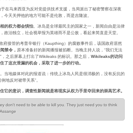
人，由于在马来西亚为反对党提供技术支援，当局派出了秘密警察在深夜
，今天关押他的地方可能不是伦敦，而是吉隆波。
相的权力都会惧怕
。
冰岛是全球最民主的国家之一，新闻自由是法律
，政治独立，社会视举报为英雄而不是公敌，看起来简直是天堂。
已经被政府接管的考普辛银行（Kaupthing）的腐败事件后，该国政府居然
新闻禁令
，
原本准备好的新闻播报被掐断。当晚主持人说，“我们无法
之后屏幕上打出了Wikileaks 的标识。那之后，
Wikileaks的访问
住了这次泄漏的机会，采取了进一步的行动。
。当地媒体对此的报道说：传统上冰岛人民是很消极的，没有反抗的
前例地反对裙带关系”。
住它的意识，调查性新闻就是将现实从权力手里夺回来的崇高艺术。
ey don't need to be able to kill you. They just need you to think
n Assange