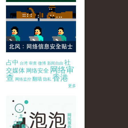
占中
社
台湾
审查
微博
新闻自由
网络审
交媒体
网络安全
查
香港
翻墙
网络监控
隐私
更多
pao-pao-banner-mirror-site-120814.jpg