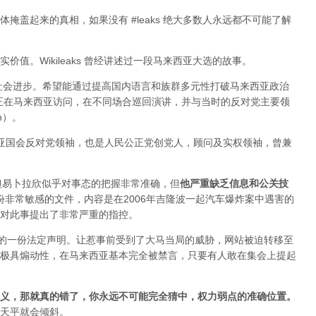
掩盖起来的真相，如果没有 #leaks 绝大多数人永远都不可能了解
值。Wikileaks 曾经讲述过一段马来西亚大选的故事。
于社会进步。希望能通过提高国内语言和族群多元性打破马来西亚政治
ange 正在马来西亚访问，在不同场合巡回演讲，并与当时的反对党主要领
im）。
来西亚国会反对党领袖，也是人民公正党创党人，顾问及实权领袖，曾兼
变，但易卜拉欣似乎对事态的把握非常准确，但
他严重缺乏信息和公关技
布过一份非常敏感的文件，内容是在2006年吉隆波一起汽车爆炸案中遇害的
对此事提出了非常严重的指控。
署的一份法定声明。让惹事前受到了大马当局的威胁，网站被迫转移至
极具煽动性，在马来西亚基本完全被禁言，只要有人敢在集会上提起
义，那就真的错了，你永远不可能完全猜中，权力弱点的准确位置
。
天平就会倾斜。