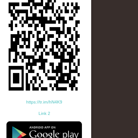
https://tr.im/hN4K9
Link 2
standard-icon-googleplay-app-store.png