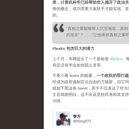
类，计算机科学已经帮助世人揭开了政治关
锋的概念，成功需要大家联手才能实现。首
的。
“真相之重能够将人沉至海底，真
的现实”？……“让他承担真相之重吧！”—— Ale
#leaks 包含巨大的潜力
上个月，本网提出了一个新标签
#leaks
。
府还没有学会如何阻止变革。
不要小看 leaks 的能量，
一个政权的罪行越
经成为政府遏制言论自由的万能胶，但它同
就如下图这条 tweet，其中不仅表达了
主旨就能明白，这不应该是桂民海和其支持
功绩。