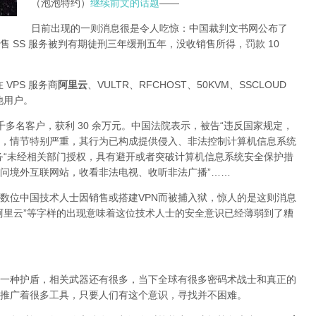
（泡泡特约）
继续前文的话题
——
日前出现的一则消息很是令人吃惊：中国裁判文书网公布了
 SS 服务被判有期徒刑三年缓刑五年，没收销售所得，罚款 10
 VPS 服务商
阿里云
、VULTR、RFCHOST、50KVM、SSCLOUD
其他用户。
了四千多名客户，获利 30 余万元。中国法院表示，被告“违反国家规定，
，情节特别严重，其行为已构成提供侵入、非法控制计算机信息系统
务“未经相关部门授权，具有避开或者突破计算机信息系统安全保护措
问境外互联网站，收看非法电视、收听非法广播”……
数位中国技术人士因销售或搭建VPN而被捕入狱，惊人的是这则消息
阿里云”等字样的出现意味着这位技术人士的安全意识已经薄弱到了糟
一种护盾，相关武器还有很多，当下全球有很多密码术战士和真正的
推广着很多工具，只要人们有这个意识，寻找并不困难。