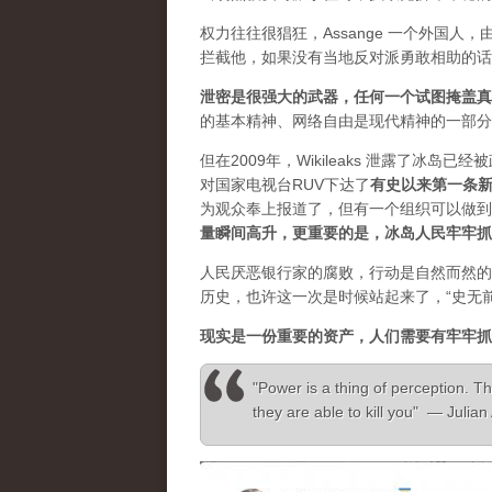
权力往往很猖狂，Assange 一个外国
拦截他，如果没有当地反对派勇敢相助的话
泄密是很强大的武器，任何一个试图掩盖真
的基本精神、网络自由是现代精神的一部分
但在2009年，Wikileaks 泄露了冰岛
对国家电视台RUV下达了
有史以来第一条
为观众奉上报道了，但有一个组织可以做到”，
量瞬间高升，更重要的是，冰岛人民牢牢抓
人民厌恶银行家的腐败，行动是自然而然的
历史，也许这一次是时候站起来了，“史无
现实是一份重要的资产，人们需要有牢牢抓
"Power is a thing of perception. Th
they are able to kill you" — Julia