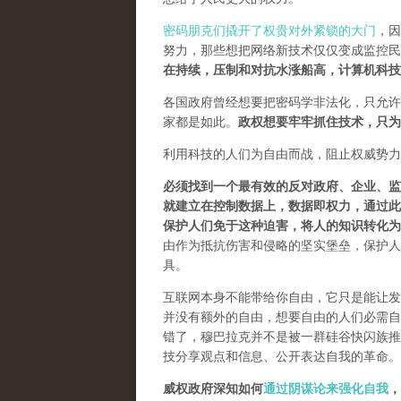
密码朋克们撬开了权贵对外紧锁的大门
，因
努力，那些想把网络新技术仅仅变成监控民
在持续，压制和对抗水涨船高，计算机科技
各国政府曾经想要把密码学非法化，只允许
家都是如此。
政权想要牢牢抓住技术，只为
利用科技的人们为自由而战，阻止权威势力
必须找到一个最有效的反对政府、企业、监
就建立在控制数据上，数据即权力，通过此
保护人们免于这种迫害，将人的知识转化为
由作为抵抗伤害和侵略的坚实堡垒，保护人
具。
互联网本身不能带给你自由，它只是能让发
并没有额外的自由，想要自由的人们必需自己
错了，穆巴拉克并不是被一群硅谷快闪族推
技分享观点和信息、公开表达自我的革命。
威权政府深知如何
通过阴谋论来强化自我
，