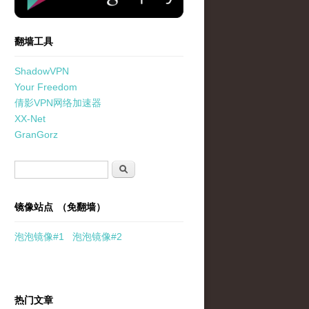
翻墙工具
ShadowVPN
Your Freedom
倩影VPN网络加速器
XX-Net
GranGorz
搜索表单
搜索
镜像站点 （免翻墙）
泡泡
镜像
#1
泡泡
镜像#2
热门文章