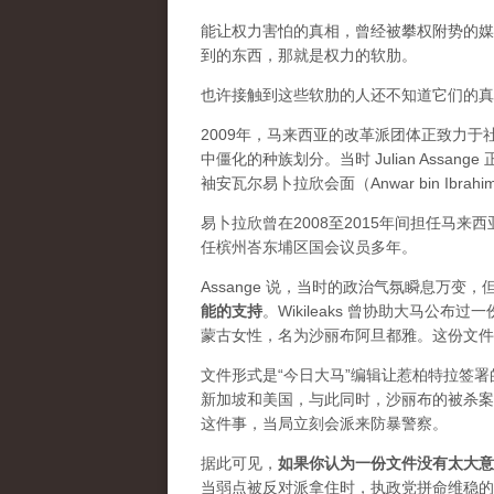
能让权力害怕的真相，曾经被攀权附势的媒体
到的东西，那就是权力的软肋。
也许接触到这些软肋的人还不知道它们的真实价
2009年，马来西亚的改革派团体正致力
中僵化的种族划分。当时 Julian Ass
袖安瓦尔易卜拉欣会面（Anwar bin Ibrah
易卜拉欣曾在2008至2015年间担任马
任槟州峇东埔区国会议员多年。
Assange 说，当时的政治气氛瞬息万
能的支持
。Wikileaks 曾协助大马公
蒙古女性，名为沙丽布阿旦都雅。这份文件
文件形式是“今日大马”编辑让惹柏特拉签
新加坡和美国，与此同时，沙丽布的被杀案
这件事，当局立刻会派来防暴警察。
据此可见，
如果你认为一份文件没有太大意
当弱点被反对派拿住时，执政党拼命维稳的