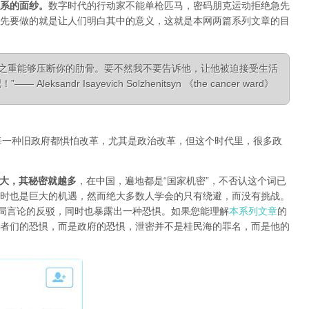
系的面纱
。
数字时代的行动家不能单枪匹马，密码朋克运动拒绝急先
先要做的就是让人们明白其中的意义，这就是本网两篇系列文章的目
相之重能够压断你的肋骨。要不然我不要告诉他，让他被迫接受生活
ksandr Isayevich Solzhenitsyn 《the cancer ward》
每一种旧政府都惧怕改革，尤其是政治改革，但这个时代里，很多政
大，其秘密就越多
，在中国，遍地都是“国家机密”，不否认这个词已
时也是巨大的机遇，然而绝大多数人学会的只有绕避，而没有挑战。
对当局言论的反驳，同时也暴露出一种恐惧。如果您能理解
本系列文章
的
者们的恐惧，而是政府的恐惧，泄密并不是桂民海的罪名，而是他的