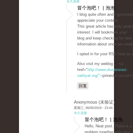
永久连接
冒个泡吧！ | 泡泡
I blog quite often and I genuinel
appreciate your content.
This great article has truly pea
interest. I will bookmark your
blog and keep checking for new
information about once per week
I opted in for your RSS feed as w
Also visit my weblog ... <a
href="
http://www.uluslararasi-
nakliyat.org/">
şirinevler escort<
回复
Anonymous (未验证)
星期三, 06/05/2019 - 23:44
永久连接
冒个泡吧！ | 泡泡
Hello, Neat post. There is a
problem together with your