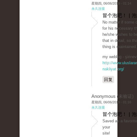
星期四, 06/06/2019 - 01:14
永久连接
冒个泡吧！ | 
No matter if some 
for his necessary t
he/she wishes to be
that in detail, so th
thing is maintained
my weblog - şirinevl
http://www.uluslarar
nakliyat.org/
回复
Anonymous (未验证)
星期四, 06/06/2019 - 01:16
永久连接
冒个泡吧！ | 
Saved as a favorite,
your
site!