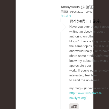
Anonymous (未验证)
星期四, 06/06/2019 - 00:42
永久连接
冒个泡吧！ | 泡泡
Have you ever thought abou
writing an ebook or guest
authoring on other
blogs? I have a blog based 
the same topics you discus
and would really like to hav
share some stories/informati
know my subscribers would
appreciate your
work. If you're even remotel
interested, feel free
to send me an e-mail.
my blog - şirinevler escort -
http://www.uluslararasi-
nakliyat.org/
回复