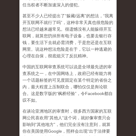
任当权者不断加速深入的侵犯。
甚至不少人已经提出了“躲藏/远离”的想法，“我离
开互联网不就行了吗”，这种非常天真也很危险的
想法已经越来越常见。很遗憾没有人能躲得开互
联网，就算您扔掉所有电子设备，也要去银行存
钱，要生活下去就必需消费，于是您还是在互联
网里。说这种想法危险是在于，它以一种逃避的
心理在自保，彻底熄灭了反抗精神。
中国的互联网审查系统可以说是全球最先进的审
查系统之一，在中国网络上，政府已经有能力将
一个话题标签的可见度固定在某个特定的省份之
内，最大程度上压制联合
，哪怕仅仅是舆论联
合。这是数字版的“枫桥经验”，令Facebook都自
叹不如。
在谈论亚洲地区的审查时，很多西方国家的互联
网公民喜欢用“其他人”这个词，就好像审查只会
影响到“其他地方”，他们完全没有注意到，
就算
你在美国使用Google，照样会出现“出于法律要