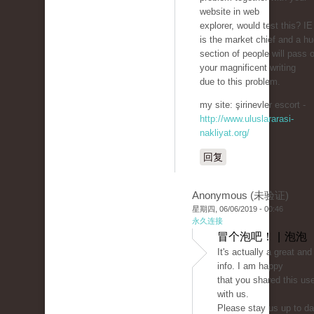
website in web
explorer, would test this? IE 
is the market chief and a h
section of people will pass 
your magnificent writing
due to this problem.
my site: şirinevler escort -
http://www.uluslararasi-
nakliyat.org/
回复
Anonymous (未验证)
星期四, 06/06/2019 - 00:46
永久连接
冒个泡吧！ | 泡泡
It's actually a great and
info. I am happy
that you shared this use
with us.
Please stay us up to dat