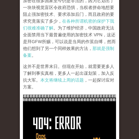
加密在很多国家至今仍是非法的，因为它划出了
一块块视觉盲区令政府恐惧，当权者拼命地想要
阻止强加密技术、要求添加后门，而且政府的要
求究竟落实了多少，
在各种所谓机密的保护下我
们很难准确了解
。为了维护经济，中国政府无法
全面禁用当下最普遍使用的加密技术 VPN，这还
是拜GFW所赐，可以说是当局的作茧自缚，然而
他们想到了另一个同样效果的方法，
那就是强制
备案
。
这并不是世界末日。但现在开始，就需要更多人
了解到事实真相，更多人一起出谋划策，加入反
抗大军。
本文将继续上周的话题
，一起探讨应对
方案。