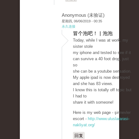
Anonymous (未验证)
星期四, 06/06/2019 - 00:35
永久连接
冒个泡吧！ | 泡泡
Today, while I was at work, my
sister stole
my iphone and tested to see if it
can survive a 40 foot drop, just
so
she can be a youtube sensation.
My apple ipad is now destroyed
and she has 83 views.
I know this is totally off topic but
I had to
share it with someone!
Here is my web page - şirinevler
escort -
http://www.uluslararasi-
nakliyat.org/
回复