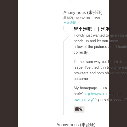
Anonymous (未验证)
星期四, 06/06/2019 - 01:01
永久连接
冒个泡吧！ | 泡泡
Howdy just wanted to give you a
heads up and let you know
a few of the pictures aren't loadi
correctly.
I'm not sure why but I think its a
issue. I've tried it in two different
browsers and both show the sa
outcome.
My homepage ... <a
href="
http://www.uluslararasi-
nakliyat.org/">
şirinevler escort<
回复
Anonymous (未验证)