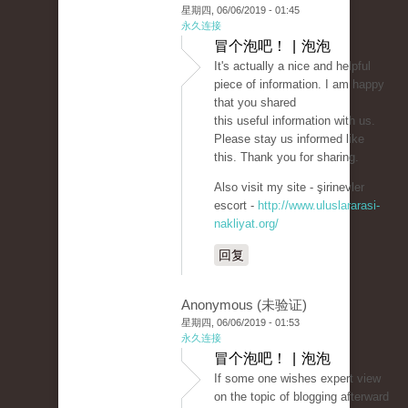
星期四, 06/06/2019 - 01:45
永久连接
冒个泡吧！ | 泡泡
It's actually a nice and helpful
piece of information. I am happy
that you shared
this useful information with us.
Please stay us informed like
this. Thank you for sharing.
Also visit my site - şirinevler
escort -
http://www.uluslararasi-
nakliyat.org/
回复
Anonymous (未验证)
星期四, 06/06/2019 - 01:53
永久连接
冒个泡吧！ | 泡泡
If some one wishes expert view
on the topic of blogging afterward