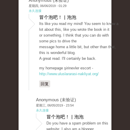
Anonymous (未验证)
星期四, 06/06/2019 - 01:29
永久连接
冒个泡吧！ | 泡泡
Its like you read my mind! You seem to know a
lot about this, like you wrote the book in it
or something. I think that you can do with
some pics to drive the
message home a little bit, but other than that,
this is wonderful blog.
A great read. I'll certainly be back.
my homepage şirinevler escort -
http://www.uluslararasi-nakliyat.org/
回复
Anonymous (未验证)
星期三, 06/05/2019 - 23:54
永久连接
冒个泡吧！ | 泡泡
Do you have a spam problem on this
website; I also am a blogger,