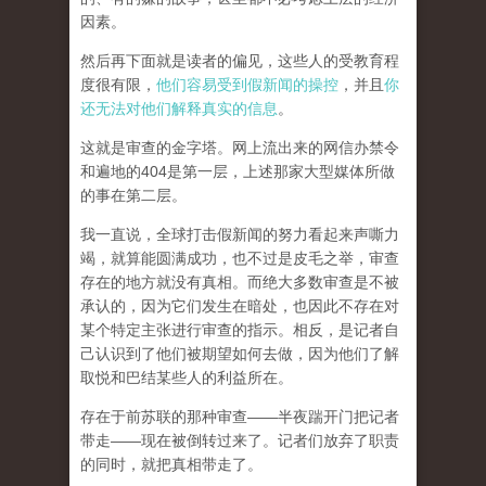
因素。
然后再下面就是读者的偏见，这些人的受教育程
度很有限，
他们容易受到假新闻的操控
，并且
你
还无法对他们解释真实的信息
。
这就是审查的金字塔。网上流出来的网信办禁令
和遍地的404是第一层，上述那家大型媒体所做
的事在第二层。
我一直说，全球打击假新闻的努力看起来声嘶力
竭，就算能圆满成功，也不过是皮毛之举，审查
存在的地方就没有真相。而
绝大多数审查是不被
承认的，因为它们发生在暗处，也因此不存在对
某个特定主张进行审查的指示。相反，是记者自
己认识到了他们被期望如何去做，因为他们了解
取悦和巴结某些人的利益所在。
存在于前苏联的那种审查——半夜踹开门把记者
带走——现在被倒转过来了。记者们放弃了职责
的同时，就把真相带走了。