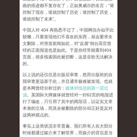
曲的痕迹都不复存在了，正如奥威尔的名言：“谁
控制了现在，谁就控制了历史；谁控制了历史，
谁就控制了未来”。
中国人对 404 再熟悉不过了，中国网信办似乎比
较懒，只要发现他们不喜欢的东西，就会要求全
文删除，对突发新闻如此，对“反腐”倒台高官曾
经的正面报道也是如此。于是你经常能看到404
页面，
很多线索因此被切断，这是谷歌无法解决
的。
以上说的还仅仅是出版后审查，然而
出版前的自
我审查更远甚于此，并且通常极难被发现。
也就
是本网曾经分析过的：
媒体对信息的第一层过
滤
。某国际大牌媒体就曾经对一封62页的电报进
行了编改，只引用了其中的两段话，以证实文章
本身的立场，而其余被删除的部分却正好是反对
这两种观点的。
事实上这类状况非常普遍。我们所有人在大部分
时候都通过媒介来了解世界，而媒介的背后是当