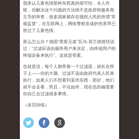
我承认儿童色情那种东西真的很可怕，令人作
呕，但
解决这个问题的方法绝不是政府和服务商
主导的审查，很多国家都存在骚扰人民的所谓“常
规监督”，在互联网上，网络警察造成的伤害早已
胜过了儿童色情。
那么怎么办？德国“黑客元老”瓦乌·荷兰德曾经说
过：“过滤应该由最终用户来决定，由终端用户的
终端设备来执行”。这就是答案。
也就是说，每个人都带着一个过滤器，就长在脖
子上——你的大脑。过滤不该由政府代表人民来
执行，如果人们不想看到某些东西，那好，他们
就不会去看，而且，不论如何，现在也的确需要
你自己去过滤很多事情。
（未完待续）