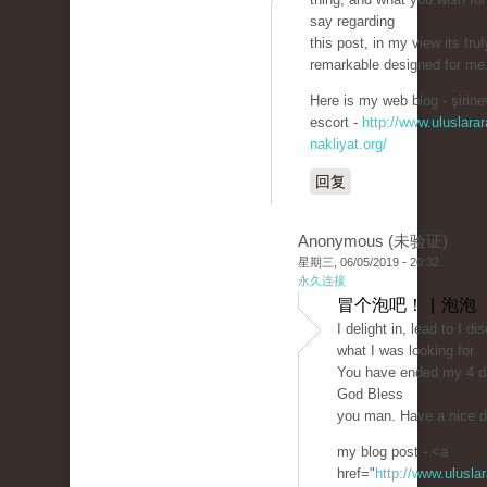
say regarding
this post, in my view its trul
remarkable designed for me
Here is my web blog - şirine
escort -
http://www.uluslarar
nakliyat.org/
回复
Anonymous (未验证)
星期三, 06/05/2019 - 20:32
永久连接
冒个泡吧！ | 泡泡
I delight in, lead to I d
what I was looking for.
You have ended my 4 da
God Bless
you man. Have a nice 
my blog post - <a
href="
http://www.uluslar