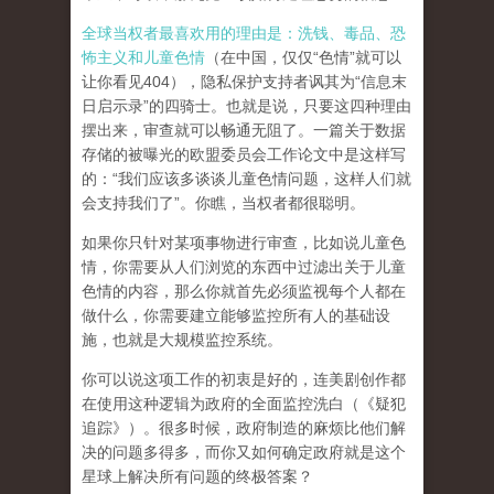
全球当权者最喜欢用的理由是：洗钱、毒品、恐
怖主义和儿童色情
（在中国，仅仅“色情”就可以
让你看见404），隐私保护支持者讽其为“信息末
日启示录”的四骑士。也就是说，只要这四种理由
摆出来，审查就可以畅通无阻了。一篇关于数据
存储的被曝光的欧盟委员会工作论文中是这样写
的：“我们应该多谈谈儿童色情问题，这样人们就
会支持我们了”。你瞧，当权者都很聪明。
如果你只针对某项事物进行审查，比如说儿童色
情，你需要从人们浏览的东西中过滤出关于儿童
色情的内容，那么你就首先必须监视每个人都在
做什么，你需要建立能够监控所有人的基础设
施，也就是大规模监控系统。
你可以说这项工作的初衷是好的，连美剧创作都
在使用这种逻辑为政府的全面监控洗白（《疑犯
追踪》）。
很多时候，政府制造的麻烦比他们解
决的问题多得多，而你又如何确定政府就是这个
星球上解决所有问题的终极答案？