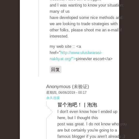
and I was wanting to know your situation;
many of us
have developed some nice methods and
we are looking to trade strategies with
other folks, please shoot me an e-mail if
interested.
my web site :: <a
href="
http://www.uluslararasi-
nakliyat.org/">
şirinevler escort</a>
回复
Anonymous (未验证)
星期四, 06/06/2019 - 00:17
永久连接
冒个泡吧！ | 泡泡
I don't even know how I ended up
here, but I thought this
post was great. I do not know who you
are but certainly you're going to a
famous blogger if you aren't already ;)