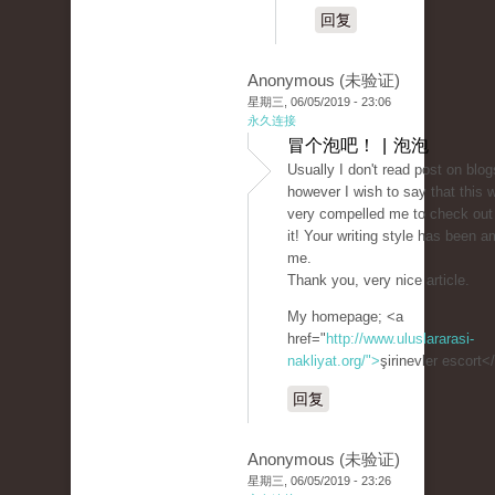
回复
Anonymous (未验证)
星期三, 06/05/2019 - 23:06
永久连接
冒个泡吧！ | 泡泡
Usually I don't read post on blog
however I wish to say that this w
very compelled me to check out
it! Your writing style has been 
me.
Thank you, very nice article.
My homepage; <a
href="
http://www.uluslararasi-
nakliyat.org/">
şirinevler escort<
回复
Anonymous (未验证)
星期三, 06/05/2019 - 23:26