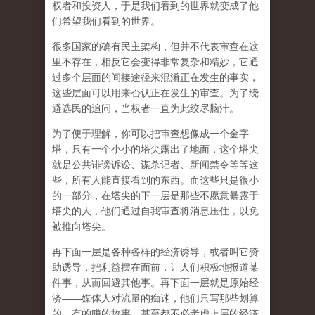
权者和投资人，于是我们看到的世界就变成了他
们希望我们看到的世界。
很多国家的确有民主架构，但并不代表审查在这
里不存在，相反它会变得非常复杂和精妙，它通
过多个层面的间接途径来混淆正在发生的事实，
这些层面可以用来否认正在发生的审查。为了绕
避选民的追问，当权者一直为此绞尽脑汁。
为了便于理解，你可以把审查想像成一个金字
塔，只有一个小小的塔尖露出了地面，这个塔尖
就是公共诽谤诉讼、谋杀记者、新闻禁令等等这
些，所有人能直接看到的东西。而这些只是很小
的一部分，在塔尖的下一层是那些不愿意暴露于
塔尖的人，他们通过自我审查将消息压住，以免
被推向塔尖。
再下面一层是各种各样的经济诱导，或者叫它赞
助诱导，把利益摆在面前，让人们积极地报道某
件事，从而回避其他事。再下面一层就是原始经
济——媒体人对流量的痴迷，他们只写那些划算
的、有的赚的故事，甚至都不必考虑上层的经济