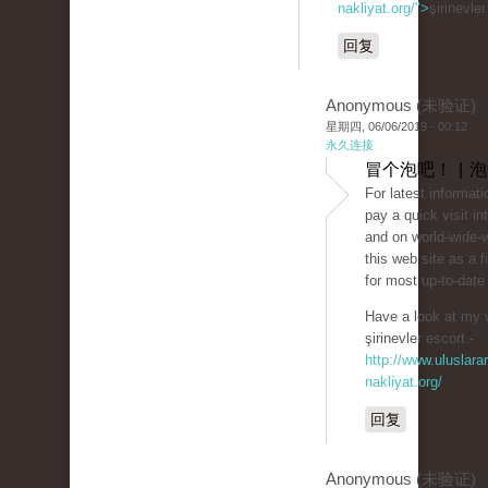
nakliyat.org/">
şirinevle
回复
Anonymous (未验证)
星期四, 06/06/2019 - 00:12
永久连接
冒个泡吧！ | 
For latest informat
pay a quick visit in
and on world-wide-
this web site as a f
for most up-to-date
Have a look at my 
şirinevler escort -
http://www.uluslarar
nakliyat.org/
回复
Anonymous (未验证)