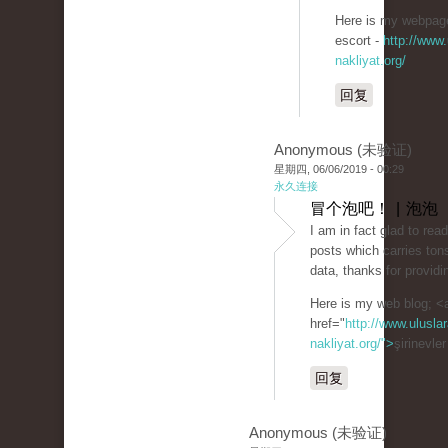
Here is my webpage:
escort -
http://www.
nakliyat.org/
回复
Anonymous (未验证)
星期四, 06/06/2019 - 00:29
永久连接
冒个泡吧！ | 泡泡
I am in fact glad to rea
posts which carries tons
data, thanks for providi
Here is my web blog; <
href="
http://www.uluslar
nakliyat.org/">
şirinevle
回复
Anonymous (未验证)