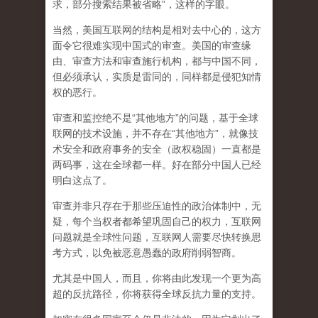
求，部分搜索结果被省略”，这样的字眼。
当然，美国互联网的结构是相对去中心的，这方
面令它很难实现中国式的审查。美国的审查缘
由、审查方法和审查施行机构，都与中国不同，
但必须承认，
实质是雷同的，同样都是侵犯知情
权的恶行。
审查和监控绝不是“其他地方”的问题，基于全球
联网的技术设施，并不存在“其他地方”，就像技
术安全和政府事务的安全（政权稳固）一直都是
两码事，这在全球都一样。好在部分中国人已经
明白这点了。
审查并非只存在于那些压迫性的政治体制中，无
疑，每个当权者都希望巩固自己的权力，互联网
问题就是全球性问题，互联网人需要尽快转换思
考方式，以免被恶意愚蠢的政府削弱智商
。
尤其是中国人，而且，你将由此发现一个更为高
超的反抗路径，你将获得全球反抗力量的支持。