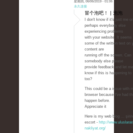
星期四, 06/06/2019 - 01:06
永久连接
冒个泡吧！ | 泡泡
I don't know if it's just me or 
perhaps everybody else
experiencing problems
with your website. It seems 
some of the written text on 
content are
running off the screen. Can
somebody else please
provide feedback and let m
know if this is happening to
too?
This could be a issue with 
browser because I've had th
happen before.
Appreciate it
Here is my web blog ... şirin
escort -
http://www.uluslarar
nakliyat.org/