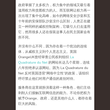
政府掌握了太多权力，权力集中的领域又吸引着
滥用权力和贪图权力的人。而互联网让权力再一
次出现了集中化高峰，
如今的网络安全沙皇和五
十年前的安保部队沙皇没什么区别，人类正在建
立一种同样的威权控制架构，它吸引人们去滥用
它，然而很多人还在假装这事儿在民主国家会有
所不同。
并没有什么不同，因为存在着一个统治的连续
体，从威权主义到个人意志主义。英国
OrangeUK曾经审查公民权利组织
La
Quadrature du Net
的网站长达几个星期，连续
八年拒绝承认该网站。因为 La Quadrature du
Net 反对英国违背“网络中立性”的政策，该组织
呼吁禁止他们对用户通信的差别对待。
服务商在这里就扮演着这样一种角色，他们主动
剥削人们接触互联网信息的能力。不论你把权力
赋予Orange、政府，还是其他什么人，都存在着
巨大的风险。