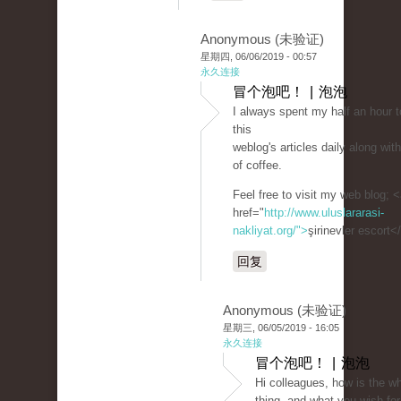
Anonymous (未验证)
星期四, 06/06/2019 - 00:57
永久连接
冒个泡吧！ | 泡泡
I always spent my half an hour t
this
weblog's articles daily along wi
of coffee.
Feel free to visit my web blog; 
href="
http://www.uluslararasi-
nakliyat.org/">
şirinevler escort<
回复
Anonymous (未验证)
星期三, 06/05/2019 - 16:05
永久连接
冒个泡吧！ | 泡泡
Hi colleagues, how is the w
thing, and what you wish for