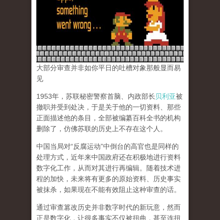
大部分审查并非如你平日的吐槽对象那般显而易
见
1953年，苏联秘密警察首脑、内政部长
贝利亚
被
撤职并受到处决，于是关于他的一切资料、那些
正面描述他的条目，全部被编纂百科全书的机构
删除了，仿佛苏联的历史上不存在这个人。
中国当局对“反腐运动”中倒台的高官也是同样的
处理方式，近年来中国政府还在积极地进行资料
数字化工作，从而对其进行再编辑。随着技术进
程的加快，未来将有更多的原始资料、历史事实
被抹杀，如果现在不能有效阻止这种审查的话。
通过审查篡改历史并非数字时代的新玩意，然而
正是数字化，让很多事实不仅被扭曲，甚至连扭