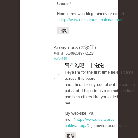
Cheers!
Here is my web blog; şirinevler escort
-
http://www.uluslararasi-nakliyat.org/
回复
Anonymous (未验证)
星期四, 06/06/2019 - 01:27
永久连接
冒个泡吧！ | 泡泡
Heya i'm for the first time here. I came
across this board
and I find It really useful & it helped me
out a lot. I hope to give something back
and help others like you aided
me.
My web-site; <a
href="
http://www.uluslararasi-
nakliyat.org/">
şirinevler escort</a>
回复