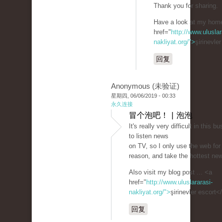
Thank you for sharing.
Have a look at my hom
href="
http://www.uluslar
nakliyat.org/">
şirinevle
回复
Anonymous (未验证)
星期四, 06/06/2019 - 00:33
永久连接
冒个泡吧！ | 泡泡
It's really very difficult in this bu
to listen news
on TV, so I only use the web for
reason, and take the hottest ne
Also visit my blog post ... <a
href="
http://www.uluslararasi-
nakliyat.org/">
şirinevler escort<
回复