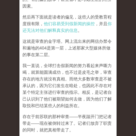
因素。
然后再下面就是读者的偏见，这些人的受教育程
度很有限，
他们容易受到假新闻的操控
，并且
你
还无法对他们解释真实的信息
。
这就是审查的金字塔。网上流出来的网信办禁令
和遍地的404是第一层，上述那家大型媒体所做
的事在第二层。
我一直说，全球打击假新闻的努力看起来声嘶力
竭，就算能圆满成功，也不过是皮毛之举，审查
存在的地方就没有真相。而
绝大多数审查是不被
承认的，因为它们发生在暗处，也因此不存在对
某个特定主张进行审查的指示。相反，是记者自
己认识到了他们被期望如何去做，因为他们了解
取悦和巴结某些人的利益所在。
存在于前苏联的那种审查——半夜踹开门把记者
带走——现在被倒转过来了。记者们放弃了职责
的同时，就把真相带走了。