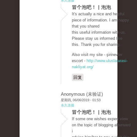
永久连接
冒个泡吧！ | 泡泡
It's actually a nice and helpful
piece of information. I am happy
that you shared
this useful information with us.
Please stay us informed like
this. Thank you for sharing.
Also visit my site - şirinevler
escort -
http://www.uluslararasi-
nakliyat.org/
回复
Anonymous (未验证)
星期四, 06/06/2019 - 01:53
永久连接
冒个泡吧！ | 泡泡
If some one wishes expert view
on the topic of blogging afterward
i