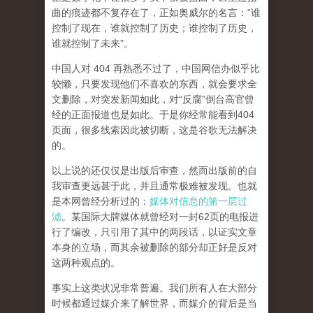
曲的痕迹都不复存在了，正如奥威尔的名言：“谁
控制了现在，谁就控制了历史；谁控制了历史，
谁就控制了未来”。
中国人对 404 再熟悉不过了，中国网信办似乎比
较懒，只要发现他们不喜欢的东西，就会要求全
文删除，对突发新闻如此，对“反腐”倒台高官曾
经的正面报道也是如此。于是你经常能看到404
页面，
很多线索因此被切断，这是谷歌无法解决
的。
以上说的还仅仅是出版后审查，然而
出版前的自
我审查更远甚于此，并且通常极难被发现。
也就
是本网曾经分析过的：
媒体对信息的第一层过
滤
。某国际大牌媒体就曾经对一封62页的电报进
行了编改，只引用了其中的两段话，以证实文章
本身的立场，而其余被删除的部分却正好是反对
这两种观点的。
事实上这类状况非常普遍。我们所有人在大部分
时候都通过媒介来了解世界，而媒介的背后是当