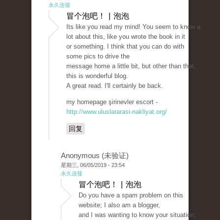
永久连接
冒个泡吧！ | 泡泡
Its like you read my mind! You seem to know a
lot about this, like you wrote the book in it
or something. I think that you can do with
some pics to drive the
message home a little bit, but other than that,
this is wonderful blog.
A great read. I'll certainly be back.
my homepage şirinevler escort -
http://www.uluslararasi-nakliyat.org/
回复
Anonymous (未验证)
星期三, 06/05/2019 - 23:54
永久连接
冒个泡吧！ | 泡泡
Do you have a spam problem on this
website; I also am a blogger,
and I was wanting to know your situation;