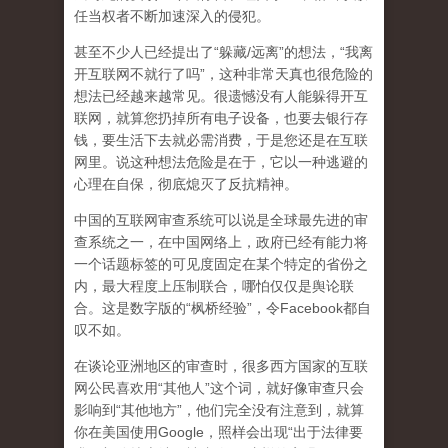
任当权者不断加速深入的侵犯。
甚至不少人已经提出了“躲藏/远离”的想法，“我离
开互联网不就行了吗”，这种非常天真也很危险的
想法已经越来越常见。很遗憾没有人能躲得开互
联网，就算您扔掉所有电子设备，也要去银行存
钱，要生活下去就必需消费，于是您还是在互联
网里。说这种想法危险是在于，它以一种逃避的
心理在自保，彻底熄灭了反抗精神。
中国的互联网审查系统可以说是全球最先进的审
查系统之一，在中国网络上，政府已经有能力将
一个话题标签的可见度固定在某个特定的省份之
内，最大程度上压制联合
，哪怕仅仅是舆论联
合。这是数字版的“枫桥经验”，令Facebook都自
叹不如。
在谈论亚洲地区的审查时，很多西方国家的互联
网公民喜欢用“其他人”这个词，就好像审查只会
影响到“其他地方”，他们完全没有注意到，
就算
你在美国使用Google，照样会出现“出于法律要