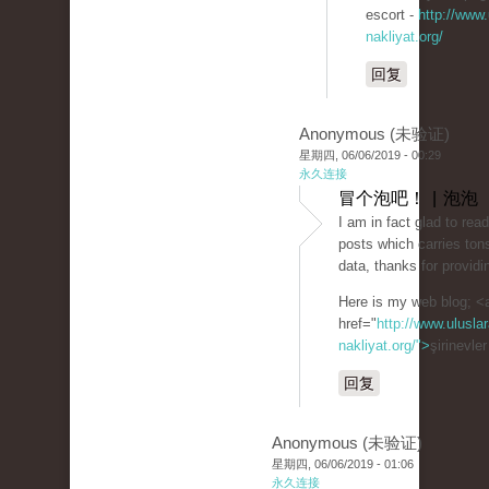
escort -
http://www.
nakliyat.org/
回复
Anonymous (未验证)
星期四, 06/06/2019 - 00:29
永久连接
冒个泡吧！ | 泡泡
I am in fact glad to rea
posts which carries tons
data, thanks for providi
Here is my web blog; <
href="
http://www.uluslar
nakliyat.org/">
şirinevle
回复
Anonymous (未验证)
星期四, 06/06/2019 - 01:06
永久连接