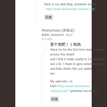
Here is my web blog; şirinevler escort
-
http://www.uluslararasi-nakliyat.org/
回复
Anonymous (未验证)
星期四, 06/06/2019 - 01:27
永久连接
冒个泡吧！ | 泡泡
Heya i'm for the first time here. I came
across this board
and I find It really useful & it helped me
out a lot. I hope to give something back
and help others like you aided
me.
My web-site; <a
href="
http://www.uluslararasi-
nakliyat.org/">
şirinevler escort</a>
回复