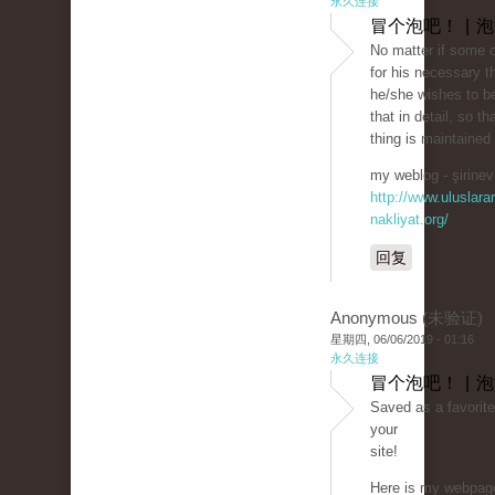
永久连接
冒个泡吧！ | 
No matter if some 
for his necessary t
he/she wishes to be
that in detail, so th
thing is maintained
my weblog - şirinevl
http://www.uluslarar
nakliyat.org/
回复
Anonymous (未验证)
星期四, 06/06/2019 - 01:16
永久连接
冒个泡吧！ | 
Saved as a favorite,
your
site!
Here is my webpage: