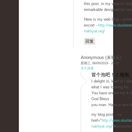
this post, in my view its trul
remarkable designed for me
Here is my web blog - şirine
escort -
http://www.uluslarar
nakliyat.org/
回复
Anonymous (未验证)
星期三, 06/05/2019 - 20:32
永久连接
冒个泡吧！ | 泡泡
I delight in, lead to I d
what I was looking for.
You have ended my 4 da
God Bless
you man. Have a nice 
my blog post - <a
href="
http://www.uluslar
nakliyat.org/">
şirinevle