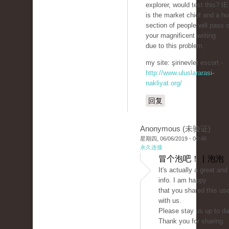
explorer, would test this? IE 
is the market chief and a h
section of people will pass 
your magnificent writing
due to this problem.
my site: şirinevler escort -
http://www.uluslararasi-
nakliyat.org/
回复
Anonymous (未验证)
星期四, 06/06/2019 - 00:46
永久连接
冒个泡吧！ | 泡泡
It's actually a great and
info. I am happy
that you shared this use
with us.
Please stay us up to dat
Thank you for sharing.