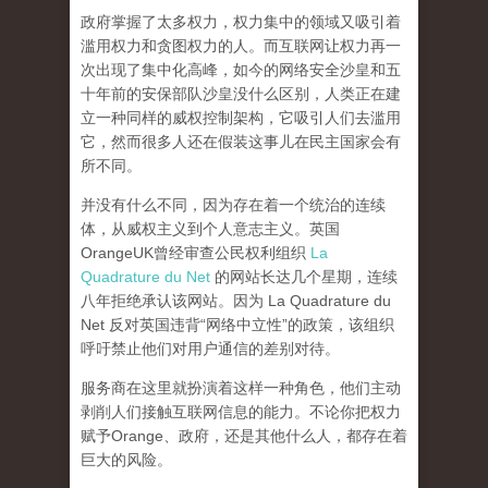
政府掌握了太多权力，权力集中的领域又吸引着
滥用权力和贪图权力的人。而互联网让权力再一
次出现了集中化高峰，
如今的网络安全沙皇和五
十年前的安保部队沙皇没什么区别，人类正在建
立一种同样的威权控制架构，它吸引人们去滥用
它，然而很多人还在假装这事儿在民主国家会有
所不同。
并没有什么不同，因为存在着一个统治的连续
体，从威权主义到个人意志主义。英国
OrangeUK曾经审查公民权利组织
La
Quadrature du Net
的网站长达几个星期，连续
八年拒绝承认该网站。因为 La Quadrature du
Net 反对英国违背“网络中立性”的政策，该组织
呼吁禁止他们对用户通信的差别对待。
服务商在这里就扮演着这样一种角色，他们主动
剥削人们接触互联网信息的能力。不论你把权力
赋予Orange、政府，还是其他什么人，都存在着
巨大的风险。