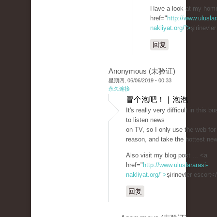
Have a look at my hom
href="
http://www.uluslar
nakliyat.org/">
şirinevle
回复
Anonymous (未验证)
星期四, 06/06/2019 - 00:33
永久连接
冒个泡吧！ | 泡泡
It's really very difficult in this bu
to listen news
on TV, so I only use the web for
reason, and take the hottest ne
Also visit my blog post ... <a
href="
http://www.uluslararasi-
nakliyat.org/">
şirinevler escort<
回复