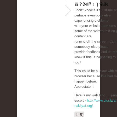
冒个泡吧！ | 泡泡
I don't know if it's just me or 
perhaps everybody else
experiencing problems
with your website. It seems 
some of the written text on 
content are
running off the screen. Can
somebody else please
provide feedback and let m
know if this is happening to
too?
This could be a issue with 
browser because I've had th
happen before.
Appreciate it
Here is my web blog ... şirin
escort -
http://www.uluslarar
nakliyat.org/
回复