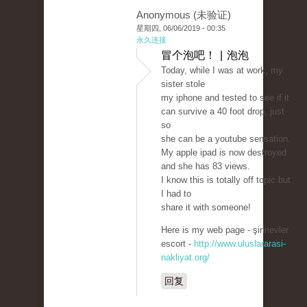
Anonymous (未验证)
星期四, 06/06/2019 - 00:35
永久连接
冒个泡吧！ | 泡泡
Today, while I was at work, my
sister stole
my iphone and tested to see if it
can survive a 40 foot drop, just
so
she can be a youtube sensation.
My apple ipad is now destroyed
and she has 83 views.
I know this is totally off topic but
I had to
share it with someone!
Here is my web page - şirinevler
escort -
http://www.uluslararasi-
nakliyat.org/
回复