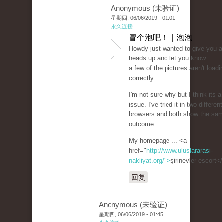
Anonymous (未验证)
星期四, 06/06/2019 - 01:01
永久连接
冒个泡吧！ | 泡泡
Howdy just wanted to give you a
heads up and let you know
a few of the pictures aren't loadi
correctly.
I'm not sure why but I think its a
issue. I've tried it in two different
browsers and both show the sa
outcome.
My homepage ... <a
href="
http://www.uluslararasi-
nakliyat.org/">
şirinevler escort<
回复
Anonymous (未验证)
星期四, 06/06/2019 - 01:45