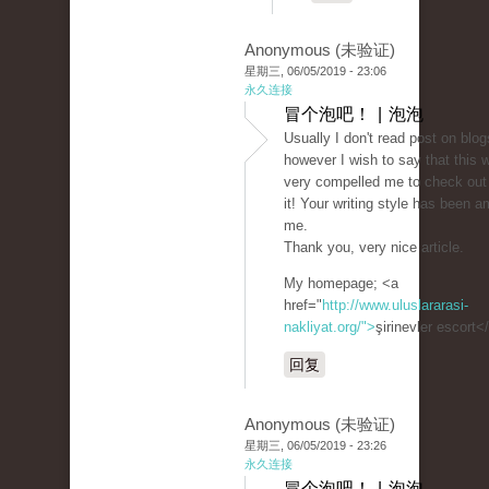
Anonymous (未验证)
星期三, 06/05/2019 - 23:06
永久连接
冒个泡吧！ | 泡泡
Usually I don't read post on blog
however I wish to say that this w
very compelled me to check out
it! Your writing style has been 
me.
Thank you, very nice article.
My homepage; <a
href="
http://www.uluslararasi-
nakliyat.org/">
şirinevler escort<
回复
Anonymous (未验证)
星期三, 06/05/2019 - 23:26
永久连接
冒个泡吧！ | 泡泡