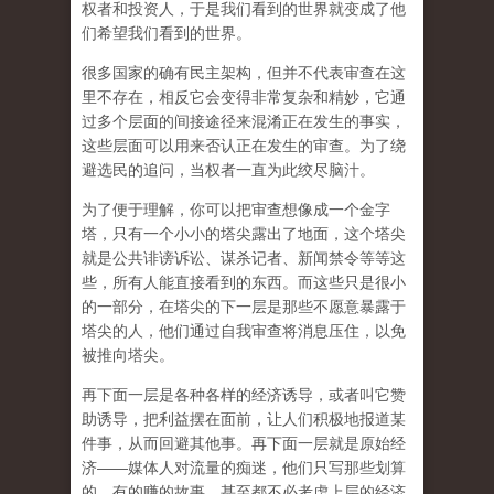
权者和投资人，于是我们看到的世界就变成了他
们希望我们看到的世界。
很多国家的确有民主架构，但并不代表审查在这
里不存在，相反它会变得非常复杂和精妙，它通
过多个层面的间接途径来混淆正在发生的事实，
这些层面可以用来否认正在发生的审查。为了绕
避选民的追问，当权者一直为此绞尽脑汁。
为了便于理解，你可以把审查想像成一个金字
塔，只有一个小小的塔尖露出了地面，这个塔尖
就是公共诽谤诉讼、谋杀记者、新闻禁令等等这
些，所有人能直接看到的东西。而这些只是很小
的一部分，在塔尖的下一层是那些不愿意暴露于
塔尖的人，他们通过自我审查将消息压住，以免
被推向塔尖。
再下面一层是各种各样的经济诱导，或者叫它赞
助诱导，把利益摆在面前，让人们积极地报道某
件事，从而回避其他事。再下面一层就是原始经
济——媒体人对流量的痴迷，他们只写那些划算
的、有的赚的故事，甚至都不必考虑上层的经济