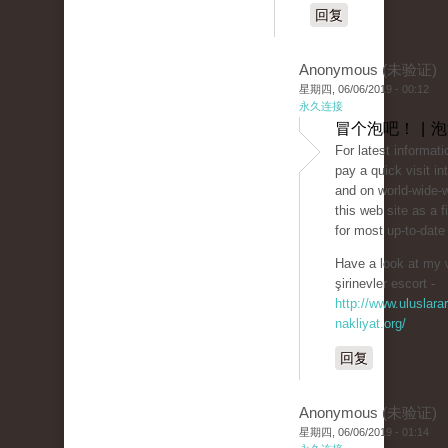
回复
Anonymous (未验证)
星期四, 06/06/2019 - 00:12
永久连接
冒个泡吧！ | 
For latest informat
pay a quick visit in
and on world-wide-
this web site as a f
for most up-to-date
Have a look at my 
şirinevler escort -
http://www.uluslarar
nakliyat.org/
回复
Anonymous (未验证)
星期四, 06/06/2019 - 01:14