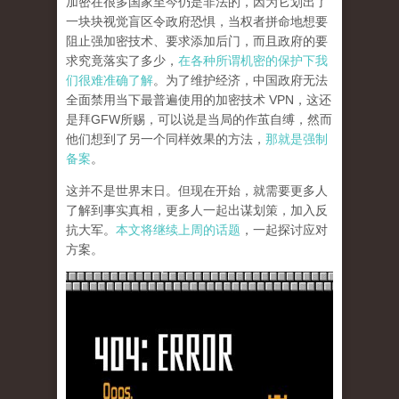
加密在很多国家至今仍是非法的，因为它划出了
一块块视觉盲区令政府恐惧，当权者拼命地想要
阻止强加密技术、要求添加后门，而且政府的要
求究竟落实了多少，
在各种所谓机密的保护下我
们很难准确了解
。为了维护经济，中国政府无法
全面禁用当下最普遍使用的加密技术 VPN，这还
是拜GFW所赐，可以说是当局的作茧自缚，然而
他们想到了另一个同样效果的方法，
那就是强制
备案
。
这并不是世界末日。但现在开始，就需要更多人
了解到事实真相，更多人一起出谋划策，加入反
抗大军。
本文将继续上周的话题
，一起探讨应对
方案。