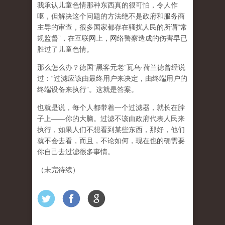
我承认儿童色情那种东西真的很可怕，令人作
呕，但
解决这个问题的方法绝不是政府和服务商
主导的审查，很多国家都存在骚扰人民的所谓“常
规监督”，在互联网上，网络警察造成的伤害早已
胜过了儿童色情。
那么怎么办？德国“黑客元老”瓦乌·荷兰德曾经说
过：“过滤应该由最终用户来决定，由终端用户的
终端设备来执行”。这就是答案。
也就是说，每个人都带着一个过滤器，就长在脖
子上——你的大脑。过滤不该由政府代表人民来
执行，如果人们不想看到某些东西，那好，他们
就不会去看，而且，不论如何，现在也的确需要
你自己去过滤很多事情。
（未完待续）