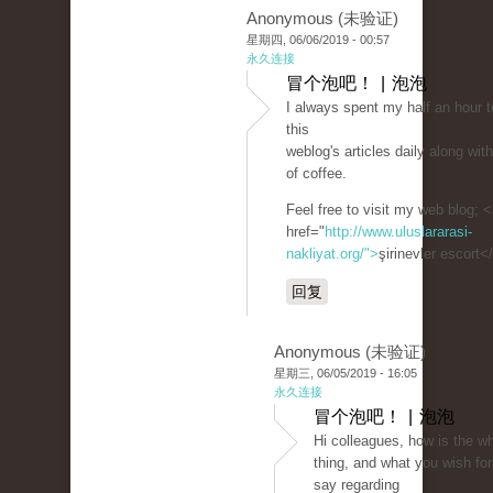
Anonymous (未验证)
星期四, 06/06/2019 - 00:57
永久连接
冒个泡吧！ | 泡泡
I always spent my half an hour t
this
weblog's articles daily along wi
of coffee.
Feel free to visit my web blog; 
href="
http://www.uluslararasi-
nakliyat.org/">
şirinevler escort<
回复
Anonymous (未验证)
星期三, 06/05/2019 - 16:05
永久连接
冒个泡吧！ | 泡泡
Hi colleagues, how is the w
thing, and what you wish for
say regarding