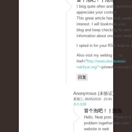
I blog quite often and I genuinel
appreciate your content.
This great article has truly pea
interest. I will bookmark your
blog and keep checking for new
information about once per week
I opted in for your RSS feed as w
Also visit my weblog ... <a
href="
http://www.uluslararasi-
nakliyat.org/">
şirinevler escort<
回复
Anonymous (未验证)
星期三, 06/05/2019 - 23:44
永久连接
冒个泡吧！ | 泡泡
Hello, Neat post. There is a
problem together with your
website in web