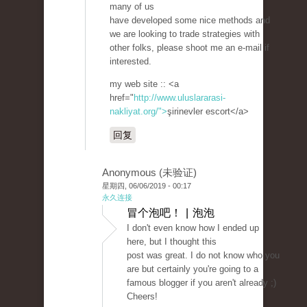
many of us
have developed some nice methods and
we are looking to trade strategies with
other folks, please shoot me an e-mail if
interested.
my web site :: <a
href="
http://www.uluslararasi-
nakliyat.org/">
şirinevler escort</a>
回复
Anonymous (未验证)
星期四, 06/06/2019 - 00:17
永久连接
冒个泡吧！ | 泡泡
I don't even know how I ended up
here, but I thought this
post was great. I do not know who you
are but certainly you're going to a
famous blogger if you aren't already ;)
Cheers!