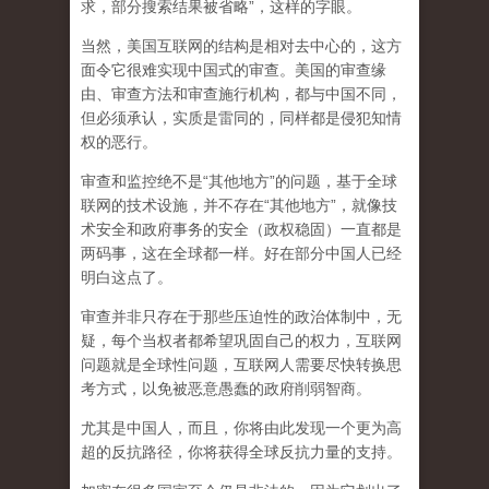
求，部分搜索结果被省略”，这样的字眼。
当然，美国互联网的结构是相对去中心的，这方
面令它很难实现中国式的审查。美国的审查缘
由、审查方法和审查施行机构，都与中国不同，
但必须承认，
实质是雷同的，同样都是侵犯知情
权的恶行。
审查和监控绝不是“其他地方”的问题，基于全球
联网的技术设施，并不存在“其他地方”，就像技
术安全和政府事务的安全（政权稳固）一直都是
两码事，这在全球都一样。好在部分中国人已经
明白这点了。
审查并非只存在于那些压迫性的政治体制中，无
疑，每个当权者都希望巩固自己的权力，互联网
问题就是全球性问题，互联网人需要尽快转换思
考方式，以免被恶意愚蠢的政府削弱智商
。
尤其是中国人，而且，你将由此发现一个更为高
超的反抗路径，你将获得全球反抗力量的支持。