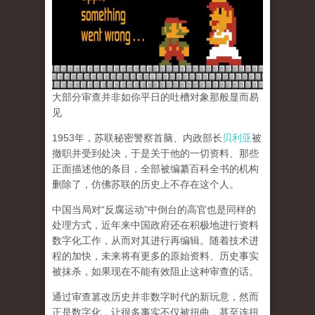
大部分审查并非如你平日的吐槽对象那般显而易
见
1953年，苏联秘密警察首脑、内政部长
贝利亚
被
撤职并受到处决，于是关于他的一切资料、那些
正面描述他的条目，全部被编纂百科全书的机构
删除了，仿佛苏联的历史上不存在这个人。
中国当局对“反腐运动”中倒台的高官也是同样的
处理方式，近年来中国政府还在积极地进行资料
数字化工作，从而对其进行再编辑。随着技术进
程的加快，未来将有更多的原始资料、历史事实
被抹杀，如果现在不能有效阻止这种审查的话。
通过审查篡改历史并非数字时代的新玩意，然而
正是数字化，让很多事实不仅被扭曲，甚至连扭