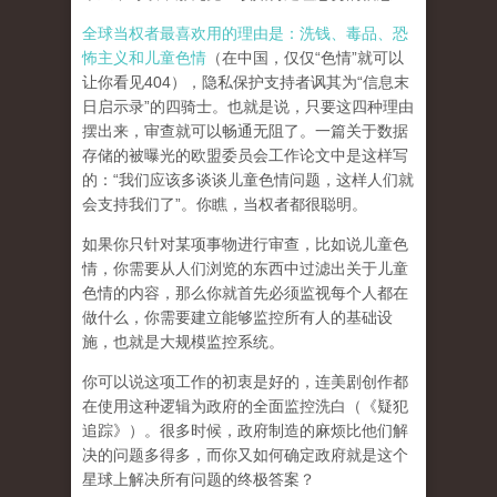
全球当权者最喜欢用的理由是：洗钱、毒品、恐
怖主义和儿童色情
（在中国，仅仅“色情”就可以
让你看见404），隐私保护支持者讽其为“信息末
日启示录”的四骑士。也就是说，只要这四种理由
摆出来，审查就可以畅通无阻了。一篇关于数据
存储的被曝光的欧盟委员会工作论文中是这样写
的：“我们应该多谈谈儿童色情问题，这样人们就
会支持我们了”。你瞧，当权者都很聪明。
如果你只针对某项事物进行审查，比如说儿童色
情，你需要从人们浏览的东西中过滤出关于儿童
色情的内容，那么你就首先必须监视每个人都在
做什么，你需要建立能够监控所有人的基础设
施，也就是大规模监控系统。
你可以说这项工作的初衷是好的，连美剧创作都
在使用这种逻辑为政府的全面监控洗白（《疑犯
追踪》）。
很多时候，政府制造的麻烦比他们解
决的问题多得多，而你又如何确定政府就是这个
星球上解决所有问题的终极答案？