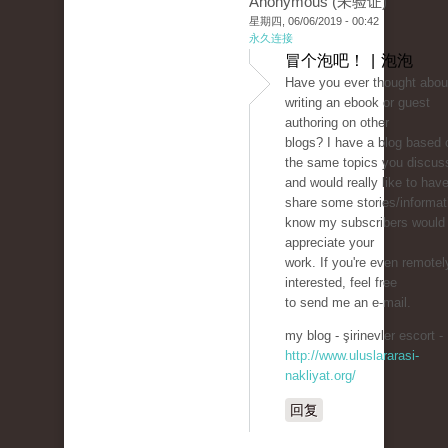
Anonymous (未验证)
星期四, 06/06/2019 - 00:42
永久连接
冒个泡吧！ | 泡泡
Have you ever thought abou
writing an ebook or guest
authoring on other
blogs? I have a blog based 
the same topics you discus
and would really like to hav
share some stories/informati
know my subscribers would
appreciate your
work. If you're even remotel
interested, feel free
to send me an e-mail.
my blog - şirinevler escort -
http://www.uluslararasi-
nakliyat.org/
回复