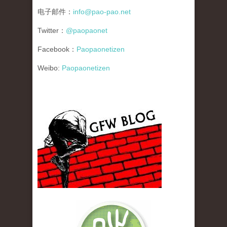
电子邮件：
info@pao-pao.net
Twitter：
@paopaonet
Facebook：
Paopaonetizen
Weibo:
Paopaonetizen
gfw_blog_small.jpg