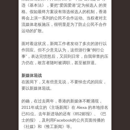
违《基本法》，要把“爱国爱港”定为候选人 的资
格。假如最终方案设有筛选候选人的机制，香港
将会上演一系列的公民不合作运动。当权者对主
流媒体老板施压，很明显是为了防止公民不合作
运动的扩散。
面对着这状况，新闻工作者发动了多次的游行以
作回应。但不少意见认为，这些游行像“例行公
事”，表达完愤怒后，又回到日常，自我审查的压
力仍在，敢言者随时被调职，甚至被辞退。
新媒体迎战
在困局下，又有些意见说，不要悼念式的回应，
要以新媒体迎战。
的确，在过去两年，香港的新媒体不断涌现，
2011年成立的《主场新闻》在 Alexa 的本地排名
已81位。去年新进场的还有《852邮报》、《巴
士的报》，及利用Facebook的公共页面传播的
《社媒》和《惟工新闻》等。