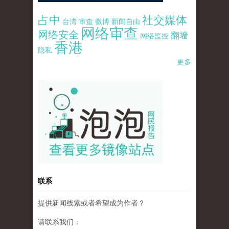
占中
社交媒体
台湾
审查
微博
新闻自由
网络审查
网络安全
翻墙
网络监控
香港
隐私
更多
pao-pao-banner-mirror-site-120814.jpg
联系
提供新闻线索或者希望成为作者？
请联系我们：