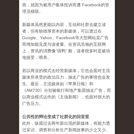
燕，就因为被用户集体投诉而遭 Facebook的管
理员移除。
新媒体虽然更能以内容，互动和社群去建立读
者，但有较雄厚资本的新媒体，可以透过在
Google、Yahoo、Facebook等大型网站卖广告
而增加能见度与读者量。在资讯浩瀚的互联网
上，资讯的消费像“填鸭” 般，读者很多时是被动
地接受，喂养。
若以商业的模式去经营新媒体，它也会面对主流
媒体所承受的政治压力，抽走广告的事情也会发
生。最近，主流媒体如《苹果日報》和
《AM730》分别被银行和地产集团抽走广告，而
以商业模式运作的《主场新闻》，也面对很大的
广告压力。
公共性的辩论变成了社群化的回音室
此外，纵观过去两年新出现的新媒体，有能力透
过采访、调查和分析生产新闻故事的少之又少。