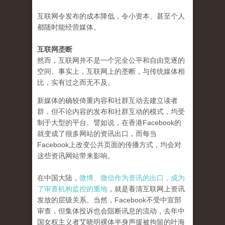
互联网令发布的成本降低，令小资本、甚至个人
都随时能经营媒体。
互联网垄断
然而，互联网并不是一个完全公平和自由竞逐的
空间。事实上，互联网上的垄断，与传统媒体相
比，实有过之而无不及。
新媒体的确较倚重内容和社群互动去建立读者
群，但不论内容的发布和社群互动的模式，均受
制于大型的平台。譬如说，在香港Facebook的
就变成了很多网站的资讯出口，而每当
Facebook上改变公共页面的传播方式，均会对
这些资讯网站带来影响。
在中国大陆，
微博、微信作为资讯的出口，成为
了审查机构监控的重地
，就是看清互联网上资讯
发放的层级关系。当然，Facebook不受中宣部
审查，但集体投诉也会阻断讯息的流动，去年中
国女权主义者艾晓明裸体半身声援被拘留的叶海