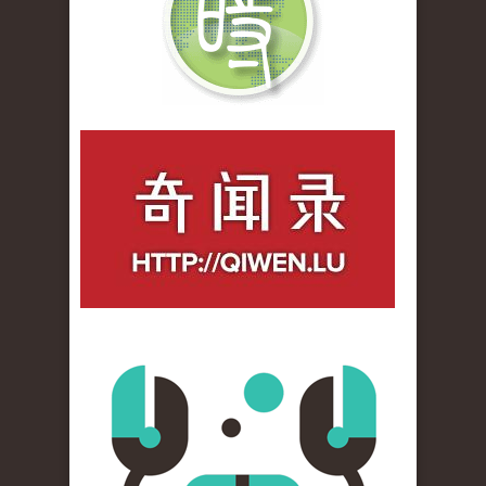
qiwenlu_logo.jpg