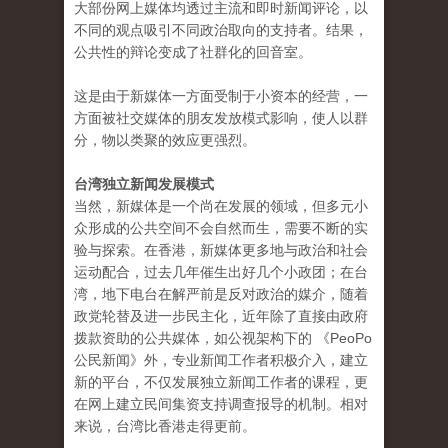
大部份网上媒体均透过主流和即时新闻评论，以
不同的观点吸引不同政治取向的支持者。结果，
公共性的辩论变成了社群化的回音室。
这是由于新媒体一方面受制于小资本的经营，一
方面被社交媒体的朋友发放模式影响，使人以群
分，物以类聚的效应更强烈。
台湾独立新闻发展模式
当然，新媒体是一个尚在发展的领域，但多元小
众形成的公共空间不会自然而生，需要不断的实
验与探索。在香港，新媒体更多地与政治和社会
运动配合，过去几年催生出好几个小政团；在台
湾，地下电台在解严前是反对政治的媒介，随着
政党轮替及进一步民主化，近年除了直接由政府
拨款资助的公共媒体，如公视架构下的 《PeoPo
公民新闻》外，专业新闻工作者积极介入，建立
新的平台，不仅发展独立新闻工作者的课程，更
在网上建立民间集资支持调查报导的机制。相对
来说，台湾比香港走得更前。