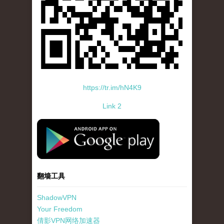
https://tr.im/hN4K9
Link 2
standard-icon-googleplay-app-store.png
翻墙工具
ShadowVPN
Your Freedom
倩影VPN网络加速器