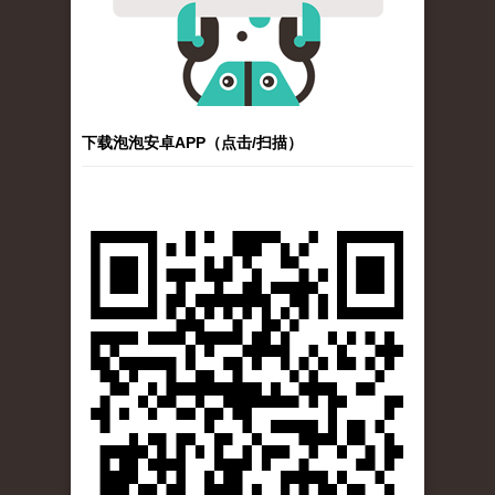
下载泡泡安卓APP（点击/扫描）