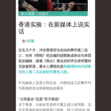
图片来源：法新社
香港实验：在新媒体上说实
话
文/
阿蔼
过去几个月，冲击香港言论自由的事件接二连
三，先有《明报》把总编刘进图换成来自马来西
亚的编辑，接着《商台》著名的时评主持李慧玲
无故被辞退，最令人震惊的是
刚被调职的刘进图
在街上被二名凶徒斩至重伤入院
。
不论媒体人还是公民社会，均相信这几宗事件均
与香港的言论和新闻自由相关。
“公民提名”还是“官方筛选”
当下香港，行政长官选举方案正进入咨询期，北
京及香港的亲中阵营异口同声，指“公民提名”有