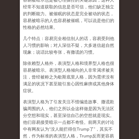
容易被暗示也是被心理操控的关键原因，这种人
经常不知道获取的信息是否可信，他们缺乏独立
的判断能力。被催眠的状态是完全被动的状态，
容易被暗示的人也容易被催眠，可以说是他们的
性格的必然结果。
几个特点：容易完全相信别人的话，容易受到他
人习惯的影响；对人深信不疑，大多迷信超自然
现象；说话比较夸张，有撒谎的习惯。
除依赖型人格外，表演型人格和境界型人格也很
容易被暗示。表演型人格倾向的人非常渴求被关
注，曾经被称之为歇斯底里人格，因为需求没有
满足的状况下甚至能引发心因性麻痹或其他身体
症状。
表演型人格为了引发关注不惜编造故事、撒谎欺
骗周围的人，他们之所以会这样做是因为无法区
分空想和现实，甚至深信自己的空想就是现实。
他们容易接受暗示一点都不奇怪。前两天的讨论
中有网友认为“没人能拦得住Trump了”，其实不
然，作为标准的表演型人格，Trump反而更容易