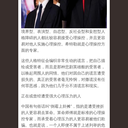
境界型、表演型、自恋型、反社会型和妄想型人
格障碍的人都比较容易接受心理操控，并且更容
易对他人实施心理操控。希特勒就是心理操控方
面的专家。
这些人格特征会编织非常生动的谎言，把自己描
绘成受害者，而且是那种悲剧英雄般的受害者，
以唤起周围人的同情。他们对因自己的谎言遭受
损失的、真正的受害者毫无怜悯，对撒谎没有任
何罪恶感，因为他们几乎分不清谎言和现实。
正在或曾经遭受强大心理压力的人
中国有句俗话叫“倒霉上卦摊”，指的是遭受挫折
的人更容易去算命。算命师傅就是标准的心理操
控专家，而承受着心理压力的人更容易被他们欺
骗。也就是说，一个人即便不属于上述列举的危