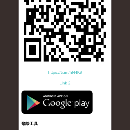
https://tr.im/hN4K9
Link 2
standard-icon-googleplay-app-store.png
翻墙工具