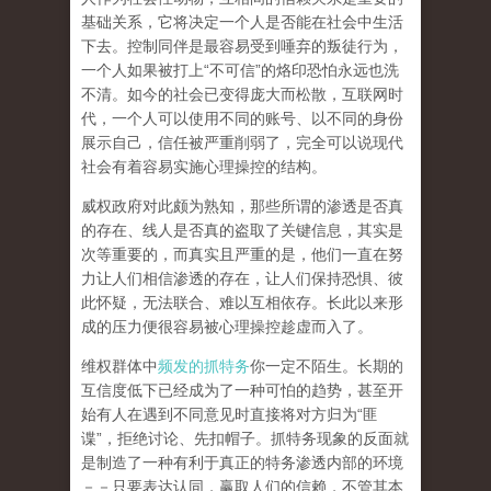
基础关系，它将决定一个人是否能在社会中生活
下去。控制同伴是最容易受到唾弃的叛徒行为，
一个人如果被打上“不可信”的烙印恐怕永远也洗
不清。如今的社会已变得庞大而松散，互联网时
代，一个人可以使用不同的账号、以不同的身份
展示自己，信任被严重削弱了，完全可以说现代
社会有着容易实施心理操控的结构。
威权政府对此颇为熟知，那些所谓的渗透是否真
的存在、线人是否真的盗取了关键信息，其实是
次等重要的，而真实且严重的是，他们一直在努
力让人们相信渗透的存在，让人们保持恐惧、彼
此怀疑，无法联合、难以互相依存。长此以来形
成的压力便很容易被心理操控趁虚而入了。
维权群体中
频发的抓特务
你一定不陌生。长期的
互信度低下已经成为了一种可怕的趋势，甚至开
始有人在遇到不同意见时直接将对方归为“匪
谍”，拒绝讨论、先扣帽子。抓特务现象的反面就
是制造了一种有利于真正的特务渗透内部的环境
－－只要表达认同，赢取人们的信赖，不管其本