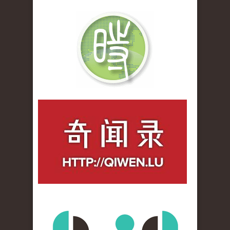
qiwenlu_logo.jpg