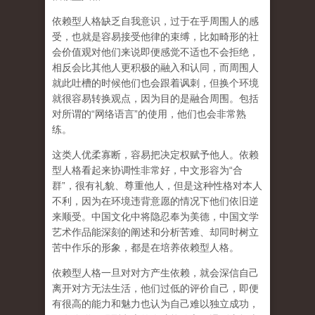
依赖型人格缺乏自我意识，过于在乎周围人的感
受，也就是容易接受他律的束缚，比如畸形的社
会价值观对他们来说即便感觉不适也不会拒绝，
相反会比其他人更积极的融入和认同，而周围人
就此吐槽的时候他们也会跟着讽刺，但换个环境
就很容易转换观点，因为目的是融合周围。包括
对所谓的“网络语言”的使用，他们也会非常熟
练。
这类人优柔寡断，容易把决定权赋予他人。依赖
型人格看起来协调性非常好，中文形容为“合
群”，很有礼貌、尊重他人，但是这种性格对本人
不利，因为在环境违背意愿的情况下他们依旧逆
来顺受。中国文化中将隐忍奉为美德，中国文学
艺术作品能深刻的阐述和分析苦难、却同时树立
苦中作乐的形象，都是在培养依赖型人格。
依赖型人格一旦对对方产生依赖，就会深信自己
离开对方无法生活，他们过低的评价自己，即便
有很高的能力和魅力也认为自己难以独立成功，