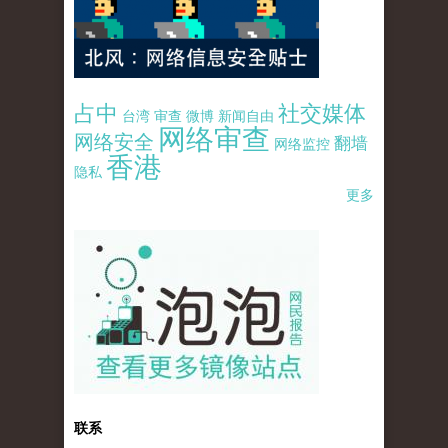
占中
社交媒体
台湾
审查
微博
新闻自由
网络审查
网络安全
翻墙
网络监控
香港
隐私
更多
pao-pao-banner-mirror-site-120814.jpg
联系