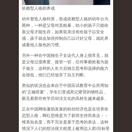
依赖型人格的养成
幼年塑造人格特质，形成依赖型人格的幼年分为
两种，一种是父母对其粗暴，幼小的孩子只能依
靠父母才能生存，如果双亲没有给孩子以安全
感，孩子就会加倍抑制自己以讨好父母，就此养
成看他人脸色的习惯。
另外一种在中国独生子女这代人身上很常见，就
是父母过度疼爱、接管一切，任何事都抢着为孩
子做主，这样的人长大后独立思考和选择的能力
会很低，他们已经放弃了自主判断。
类似的状况也会来自于中国应试教育中众所周知
的“正确答案”，学生们变成死记硬背的牺牲品，
眼见着那些有学历却没文化的高材生越来越多。
正在中国网络蓬勃发展的粉丝经济也是在培养依
恋型人格，网红思维是为了获得支持而表达－－
维系知名度，而不完全是基于思考的表达，这种
情况下人们的想法很大程度上被周边人群/目标受