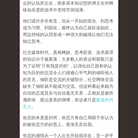
众的认知所左右，很多原本知识型的博主在对网
络知名度的追求中变得空洞浅薄。
他们或许并非有意，但从一开始的迎合、到思考
成为习惯、到固化，最终认为自己就应该如此，
周边持续的认同形成一种强大的磁场让他们无法
独立思考。
社交媒体时代，真相稀缺、思考贬值、追求真理
的知识分子被奚落，大多数人的表达和获取只是
为了证明“只有我是对的”，以强化自己固有的认
知为目的的交流令人们很难心平气和的倾听他人
的意见，倾听是交流的关键部分，社交网络交流
缺失了倾听就不能成为交流。但这种看起来颇为
自信的态度其实与自信毫无关系，正相反是被所
属群体、观点派系的绑缚，表达者只是
隧道的代
言人
。
依恋的本质是封闭，依恋方将自己局限于所认为
的被依恋方的好恶上，逐渐丢弃自我。
依恋的感情从一个人出生开始就存在，至一岁半