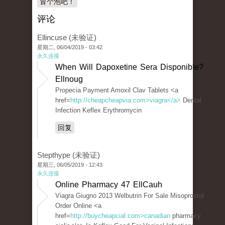
冒个泡吧！
评论
Ellincuse (未验证)
星期二, 06/04/2019 - 03:42
永久连接
When Will Dapoxetine Sera Disponible?
Ellnoug
Propecia Payment Amoxil Clav Tablets <a
href=
http://cheapcheapvia.com>viagra</a>
Dental
Infection Keflex Erythromycin
回复
Stepthype (未验证)
星期三, 06/05/2019 - 12:43
永久连接
Online Pharmacy 47 EllCauh
Viagra Giugno 2013 Welbutrin For Sale Misoprostol
Order Online <a
href=
http://buycheapcial.com>canadian
pharmacy