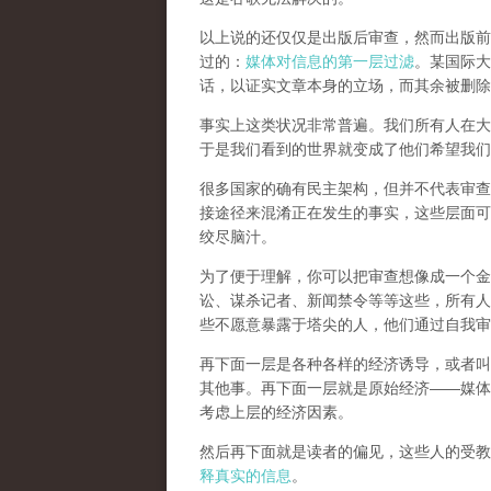
以上说的还仅仅是出版后审查，然而
出版前
过的：
媒体对信息的第一层过滤
。某国际大
话，以证实文章本身的立场，而其余被删除
事实上这类状况非常普遍。我们所有人在大
于是我们看到的世界就变成了他们希望我们
很多国家的确有民主架构，但并不代表审查
接途径来混淆正在发生的事实，这些层面可
绞尽脑汁。
为了便于理解，你可以把审查想像成一个金
讼、谋杀记者、新闻禁令等等这些，所有人
些不愿意暴露于塔尖的人，他们通过自我审
再下面一层是各种各样的经济诱导，或者叫
其他事。再下面一层就是原始经济——媒体
考虑上层的经济因素。
然后再下面就是读者的偏见，这些人的受教
释真实的信息
。