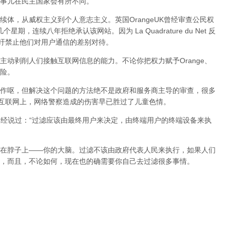
事儿在民主国家会有所不同。
体，从威权主义到个人意志主义。英国OrangeUK曾经审查公民权
星期，连续八年拒绝承认该网站。因为 La Quadrature du Net 反
呼吁禁止他们对用户通信的差别对待。
动剥削人们接触互联网信息的能力。不论你把权力赋予Orange、
险。
作呕，但
解决这个问题的方法绝不是政府和服务商主导的审查，很多
在互联网上，网络警察造成的伤害早已胜过了儿童色情。
曾经说过：“过滤应该由最终用户来决定，由终端用户的终端设备来执
在脖子上——你的大脑。过滤不该由政府代表人民来执行，如果人们
，而且，不论如何，现在也的确需要你自己去过滤很多事情。