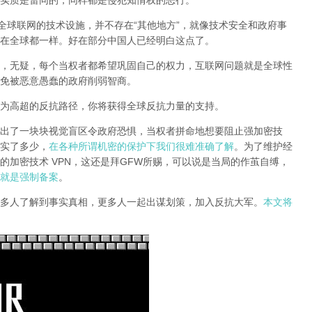
实质是雷同的，同样都是侵犯知情权的恶行。
全球联网的技术设施，并不存在“其他地方”，就像技术安全和政府事
在全球都一样。好在部分中国人已经明白这点了。
，无疑，每个当权者都希望巩固自己的权力，互联网问题就是全球性
免被恶意愚蠢的政府削弱智商
。
为高超的反抗路径，你将获得全球反抗力量的支持。
出了一块块视觉盲区令政府恐惧，当权者拼命地想要阻止强加密技
实了多少，
在各种所谓机密的保护下我们很难准确了解
。为了维护经
的加密技术 VPN，这还是拜GFW所赐，可以说是当局的作茧自缚，
就是强制备案
。
多人了解到事实真相，更多人一起出谋划策，加入反抗大军。
本文将