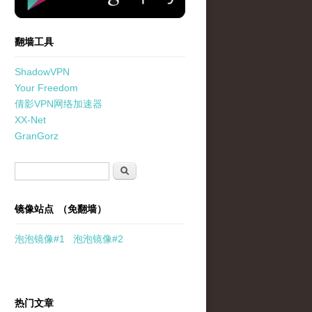
翻墙工具
ShadowVPN
Your Freedom
倩影VPN网络加速器
XX-Net
GranGorz
搜索表单
搜索
镜像站点 （免翻墙）
泡泡
镜像
#1
泡泡
镜像#2
热门文章