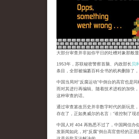
大部分审查并非如你平日的吐槽对象那般显
1953年，苏联秘密警察首脑、内政部长
贝
条目，全部被编纂百科全书的机构删除了，
中国当局对“反腐运动”中倒台的高官也是
而对其进行再编辑。随着技术进程的加快，
这种审查的话。
通过审查篡改历史并非数字时代的新玩意，
存在了，正如奥威尔的名言：“谁控制了现
中国人对 404 再熟悉不过了，中国网信
发新闻如此，对“反腐”倒台高官曾经的正面
这是谷歌无法解决的。