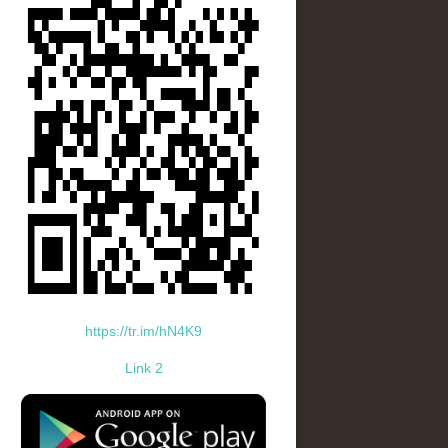
https://tr.im/hN4K9
Link 2
standard-icon-googleplay-app-store.png