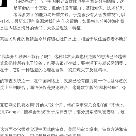
（泡泡特约）
当下中国的异议群体似乎有着充分的情绪，这
是革命的一个基础，但他们没有能力，基础知识、技术和思
考等多方面的能力均严重欠缺。于是很少有人会去重视“可以
些什么，最新出现的资源对我们有什么帮助，如果您长期关注海外媒
是国内还是海外的他们，大多呈现这一特征。
其国民对此的反馈至今只停留在吐口水上，相当于放任当权者不断加
，“我离开互联网不就行了吗”，这种非常天真也很危险的想法已经越来
算您扔掉所有电子设备，也要去银行存钱，要生活下去就必需消费，
在于，它以一种逃避的心理在自保，彻底熄灭了反抗精神。
的审查系统之一，在中国网络上，政府已经有能力将一个话题标签的
度上压制联合
，哪怕仅仅是舆论联合。这是数字版的“枫桥经验”，令
互联网公民喜欢用“其他人”这个词，就好像审查只会影响到“其他地
用Google，照样会出现“出于法律要求，部分搜索结果被省略”，这
这方面令它很难实现中国式的审查。美国的审查缘由、审查方法和审