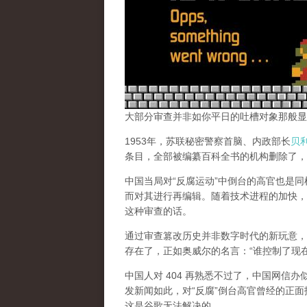
大部分审查并非如你平日的吐槽对象那般显
1953年，苏联秘密警察首脑、内政部长
贝
条目，全部被编纂百科全书的机构删除了，
中国当局对“反腐运动”中倒台的高官也是
而对其进行再编辑。随着技术进程的加快，
这种审查的话。
通过审查篡改历史并非数字时代的新玩意，
存在了，正如奥威尔的名言：“谁控制了现
中国人对 404 再熟悉不过了，中国网信
发新闻如此，对“反腐”倒台高官曾经的正面
这是谷歌无法解决的。