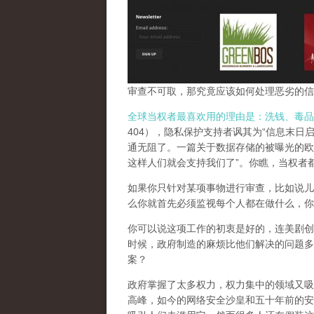
审查不可取，那究竟应该如何处理恶劣的信
全球当权者最喜欢用的理由是：洗钱、毒品
404），隐私保护支持者讽其为“信息末日
通无阻了。一篇关于数据存储的被曝光的欧
这样人们就会支持我们了”。你瞧，当权者
如果你只针对某项事物进行审查，比如说儿
么你就首先必须监视每个人都在做什么，你
你可以说这项工作的初衷是好的，连美剧创
时候，政府制造的麻烦比他们解决的问题多
案？
政府掌握了太多权力，权力集中的领域又吸
高峰，
如今的网络安全沙皇和五十年前的安