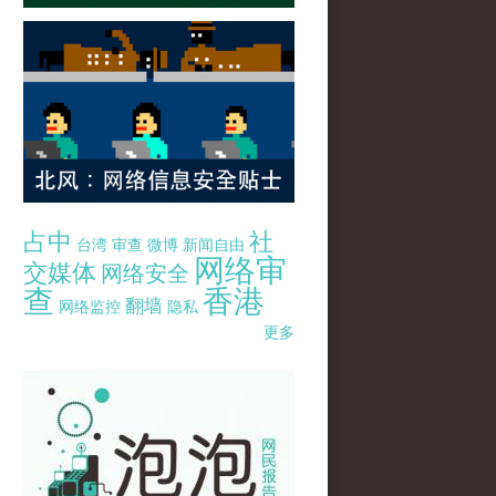
占中
社
台湾
审查
微博
新闻自由
网络审
交媒体
网络安全
查
香港
翻墙
网络监控
隐私
更多
pao-pao-banner-mirror-site-120814.jpg