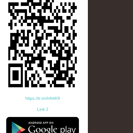
https://tr.im/hN4K9
Link 2
standard-icon-googleplay-app-store.png