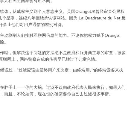
事儿在民主国家会有所不同。
体，从威权主义到个人意志主义。英国OrangeUK曾经审查公民权
星期，连续八年拒绝承认该网站。因为 La Quadrature du Net 反
呼吁禁止他们对用户通信的差别对待。
动剥削人们接触互联网信息的能力。不论你把权力赋予Orange、
险。
作呕，但
解决这个问题的方法绝不是政府和服务商主导的审查，很多
在互联网上，网络警察造成的伤害早已胜过了儿童色情。
曾经说过：“过滤应该由最终用户来决定，由终端用户的终端设备来执
在脖子上——你的大脑。过滤不该由政府代表人民来执行，如果人们
，而且，不论如何，现在也的确需要你自己去过滤很多事情。