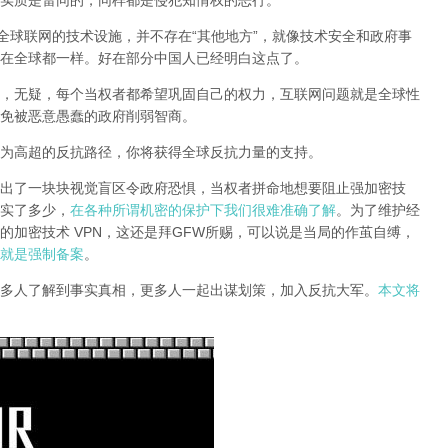
实质是雷同的，同样都是侵犯知情权的恶行。
全球联网的技术设施，并不存在“其他地方”，就像技术安全和政府事
在全球都一样。好在部分中国人已经明白这点了。
，无疑，每个当权者都希望巩固自己的权力，互联网问题就是全球性
免被恶意愚蠢的政府削弱智商
。
为高超的反抗路径，你将获得全球反抗力量的支持。
出了一块块视觉盲区令政府恐惧，当权者拼命地想要阻止强加密技
实了多少，
在各种所谓机密的保护下我们很难准确了解
。为了维护经
的加密技术 VPN，这还是拜GFW所赐，可以说是当局的作茧自缚，
就是强制备案
。
多人了解到事实真相，更多人一起出谋划策，加入反抗大军。
本文将