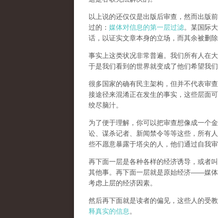
以上说的还仅仅是出版后审查，然而
出版前
过的：
媒体对信息的第一层过滤
。某国际大
话，以证实文章本身的立场，而其余被删除
事实上这类状况非常普遍。我们所有人在大
于是我们看到的世界就变成了他们希望我们
很多国家的确有民主架构，但并不代表审查
接途径来混淆正在发生的事实，这些层面可
绞尽脑汁。
为了便于理解，你可以把审查想像成一个金
讼、谋杀记者、新闻禁令等等这些，所有人
些不愿意暴露于塔尖的人，他们通过自我审
再下面一层是各种各样的经济诱导，或者叫
其他事。再下面一层就是原始经济——媒体
考虑上层的经济因素。
然后再下面就是读者的偏见，这些人的受教
释真实的信息
。