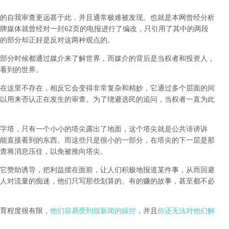
的自我审查更远甚于此，并且通常极难被发现。
也就是本网曾经分析
牌媒体就曾经对一封62页的电报进行了编改，只引用了其中的两段
的部分却正好是反对这两种观点的。
部分时候都通过媒介来了解世界，而媒介的背后是当权者和投资人，
看到的世界。
在这里不存在，相反它会变得非常复杂和精妙，它通过多个层面的间
以用来否认正在发生的审查。为了绕避选民的追问，当权者一直为此
字塔，只有一个小小的塔尖露出了地面，这个塔尖就是公共诽谤诉
能直接看到的东西。而这些只是很小的一部分，在塔尖的下一层是那
查将消息压住，以免被推向塔尖。
它赞助诱导，把利益摆在面前，让人们积极地报道某件事，从而回避
人对流量的痴迷，他们只写那些划算的、有的赚的故事，甚至都不必
育程度很有限，
他们容易受到假新闻的操控
，并且
你还无法对他们解