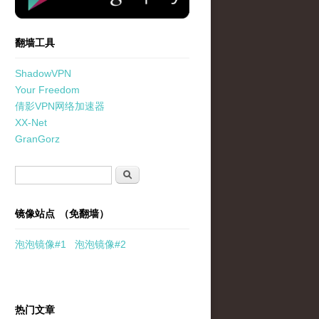
翻墙工具
ShadowVPN
Your Freedom
倩影VPN网络加速器
XX-Net
GranGorz
搜索表单
搜索
镜像站点 （免翻墙）
泡泡
镜像
#1
泡泡
镜像#2
热门文章