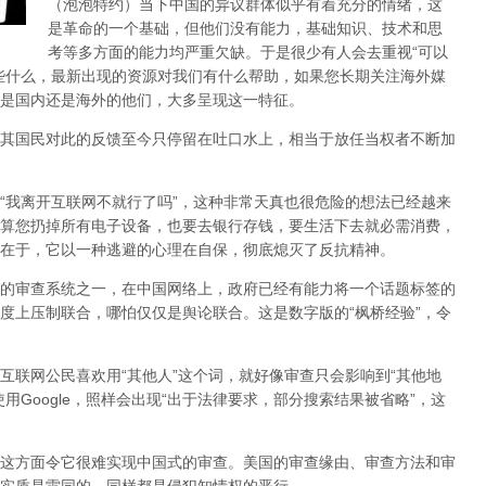
（泡泡特约）
当下中国的异议群体似乎有着充分的情绪，这
是革命的一个基础，但他们没有能力，基础知识、技术和思
考等多方面的能力均严重欠缺。于是很少有人会去重视“可以
些什么，最新出现的资源对我们有什么帮助，如果您长期关注海外媒
是国内还是海外的他们，大多呈现这一特征。
其国民对此的反馈至今只停留在吐口水上，相当于放任当权者不断加
，“我离开互联网不就行了吗”，这种非常天真也很危险的想法已经越来
算您扔掉所有电子设备，也要去银行存钱，要生活下去就必需消费，
在于，它以一种逃避的心理在自保，彻底熄灭了反抗精神。
的审查系统之一，在中国网络上，政府已经有能力将一个话题标签的
度上压制联合
，哪怕仅仅是舆论联合。这是数字版的“枫桥经验”，令
互联网公民喜欢用“其他人”这个词，就好像审查只会影响到“其他地
用Google，照样会出现“出于法律要求，部分搜索结果被省略”，这
这方面令它很难实现中国式的审查。美国的审查缘由、审查方法和审