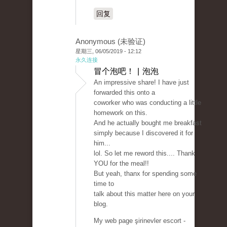
回复
Anonymous (未验证)
星期三, 06/05/2019 - 12:12
永久连接
冒个泡吧！ | 泡泡
An impressive share! I have just
forwarded this onto a
coworker who was conducting a little
homework on this.
And he actually bought me breakfast
simply because I discovered it for
him...
lol. So let me reword this.... Thank
YOU for the meal!!
But yeah, thanx for spending some
time to
talk about this matter here on your
blog.
My web page şirinevler escort -