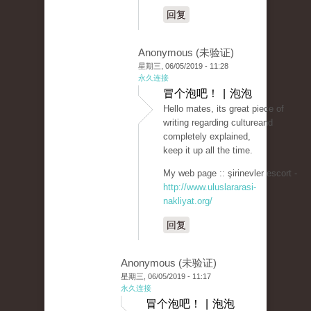
回复
Anonymous (未验证)
星期三, 06/05/2019 - 11:28
永久连接
冒个泡吧！ | 泡泡
Hello mates, its great piece of
writing regarding cultureand
completely explained,
keep it up all the time.
My web page :: şirinevler escort -
http://www.uluslararasi-
nakliyat.org/
回复
Anonymous (未验证)
星期三, 06/05/2019 - 11:17
永久连接
冒个泡吧！ | 泡泡