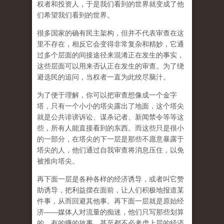
权者和投资人，于是我们看到的世界就变成了他
们希望我们看到的世界。
很多国家的确有民主架构，但并不代表审查在这
里不存在，相反它会变得非常复杂和精妙，它通
过多个层面的间接途径来混淆正在发生的事实，
这些层面可以用来否认正在发生的审查。为了绕
避选民的追问，当权者一直为此绞尽脑汁。
为了便于理解，你可以把审查想像成一个金字
塔，只有一个小小的塔尖露出了地面，这个塔尖
就是公共诽谤诉讼、谋杀记者、新闻禁令等等这
些，所有人能直接看到的东西。而这些只是很小
的一部分，在塔尖的下一层是那些不愿意暴露于
塔尖的人，他们通过自我审查将消息压住，以免
被推向塔尖。
再下面一层是各种各样的经济诱导，或者叫它赞
助诱导，把利益摆在面前，让人们积极地报道某
件事，从而回避其他事。再下面一层就是原始经
济——媒体人对流量的痴迷，他们只写那些划算
的、有的赚的故事，甚至都不必考虑上层的经济