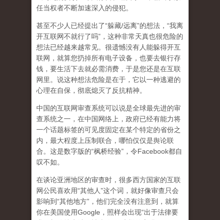
任当权者不断加速深入的侵犯。
甚至不少人已经提出了“躲藏/远离”的想法，“我离
开互联网不就行了吗”，这种非常天真也很危险的
想法已经越来越常见。很遗憾没有人能躲得开互
联网，就算您扔掉所有电子设备，也要去银行存
钱，要生活下去就必需消费，于是您还是在互联
网里。说这种想法危险是在于，它以一种逃避的
心理在自保，彻底熄灭了反抗精神。
中国的互联网审查系统可以说是全球最先进的审
查系统之一，在中国网络上，政府已经有能力将
一个话题标签的可见度固定在某个特定的省份之
内，最大程度上压制联合
，哪怕仅仅是舆论联
合。这是数字版的“枫桥经验”，令Facebook都自
叹不如。
在谈论亚洲地区的审查时，很多西方国家的互联
网公民喜欢用“其他人”这个词，就好像审查只会
影响到“其他地方”，他们完全没有注意到，
就算
你在美国使用Google，照样会出现“出于法律要