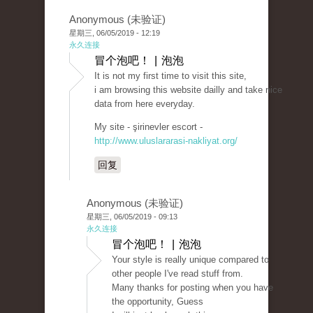
Anonymous (未验证)
星期三, 06/05/2019 - 12:19
永久连接
冒个泡吧！ | 泡泡
It is not my first time to visit this site,
i am browsing this website dailly and take nice
data from here everyday.
My site - şirinevler escort -
http://www.uluslararasi-nakliyat.org/
回复
Anonymous (未验证)
星期三, 06/05/2019 - 09:13
永久连接
冒个泡吧！ | 泡泡
Your style is really unique compared to
other people I've read stuff from.
Many thanks for posting when you have
the opportunity, Guess