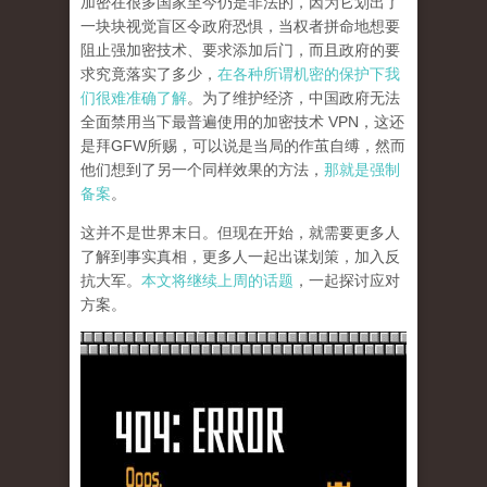
加密在很多国家至今仍是非法的，因为它划出了
一块块视觉盲区令政府恐惧，当权者拼命地想要
阻止强加密技术、要求添加后门，而且政府的要
求究竟落实了多少，
在各种所谓机密的保护下我
们很难准确了解
。为了维护经济，中国政府无法
全面禁用当下最普遍使用的加密技术 VPN，这还
是拜GFW所赐，可以说是当局的作茧自缚，然而
他们想到了另一个同样效果的方法，
那就是强制
备案
。
这并不是世界末日。但现在开始，就需要更多人
了解到事实真相，更多人一起出谋划策，加入反
抗大军。
本文将继续上周的话题
，一起探讨应对
方案。