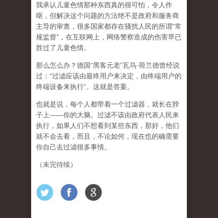
我承认儿童色情那种东西真的很可怕，令人作
呕，但
解决这个问题的方法绝不是政府和服务商
主导的审查，很多国家都存在骚扰人民的所谓“常
规监督”，在互联网上，网络警察造成的伤害早已
胜过了儿童色情。
那么怎么办？德国“黑客元老”瓦乌·荷兰德曾经说
过：“过滤应该由最终用户来决定，由终端用户的
终端设备来执行”。这就是答案。
也就是说，每个人都带着一个过滤器，就长在脖
子上——你的大脑。过滤不该由政府代表人民来
执行，如果人们不想看到某些东西，那好，他们
就不会去看，而且，不论如何，现在也的确需要
你自己去过滤很多事情。
（未完待续）