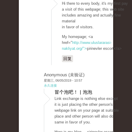
Hi there to every body, it's my first pay
a visit of this webpage; this web site
includes amazing and actually fine
material
in favor of visitors.
My homepage; <a
href="
http://www.uluslararasi-
nakliyat.org/">
şirinevler escort</a>
回复
Anonymous (未验证)
星期三, 06/05/2019 - 10:57
永久连接
冒个泡吧！ | 泡泡
Link exchange is nothing else except
it is just placing the other person's
webpage link on your page at suitable
place and other person will also do
same in favor of you.
Here is my blog ... şirinevler escort -