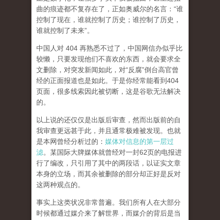
曲的痕迹都不复存在了，正如奥威尔的名言：“谁
控制了现在，谁就控制了历史；谁控制了历史，
谁就控制了未来”。
中国人对 404 再熟悉不过了，中国网信办似乎比
较懒，只要发现他们不喜欢的东西，就会要求全
文删除，对突发新闻如此，对“反腐”倒台高官曾
经的正面报道也是如此。于是你经常能看到404
页面，
很多线索因此被切断，这是谷歌无法解决
的。
以上说的还仅仅是出版后审查，然而
出版前的自
我审查更远甚于此，并且通常极难被发现。
也就
是本网曾经分析过的：
媒体对信息的第一层过
滤
。某国际大牌媒体就曾经对一封62页的电报进
行了编改，只引用了其中的两段话，以证实文章
本身的立场，而其余被删除的部分却正好是反对
这两种观点的。
事实上这类状况非常普遍。我们所有人在大部分
时候都通过媒介来了解世界，而媒介的背后是当