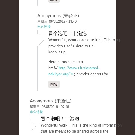
Anonymous (未验证)
星期三, 06/05/2019 - 13:40
永久连接
冒个泡吧！ | 泡泡
Wonderful, what a website it is! This blog
provides useful data to us,
keep it up.
Here is my site - <a
href="
http://www.uluslararasi-
nakliyat.org/">
şirinevler escort</a>
回复
Anonymous (未验证)
星期三, 06/05/2019 - 07:46
永久连接
冒个泡吧！ | 泡泡
Wonderful work! This is the kind of information
that are meant to be shared across the