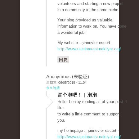
volunteers and starting a new project
in a community in the same niche.
Your blog provided us valuable
information to work on. You have done
a wonderful job!
My website - şirinevler escort -
http://www.uluslararasi-nakliyat.org/
回复
Anonymous (未验证)
星期三, 06/05/2019 - 11:04
永久连接
冒个泡吧！ | 泡泡
Hello, I enjoy reading all of your post. I
like
to write a little comment to support
you.
my homepage :: şirinevler escort -
http://www.uluslararasi-nakliyat.org/