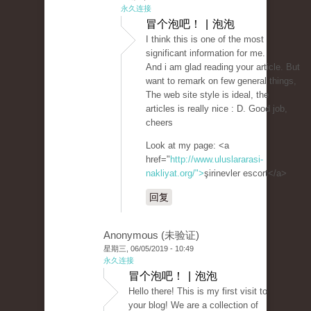
永久连接
冒个泡吧！ | 泡泡
I think this is one of the most
significant information for me.
And i am glad reading your article. But
want to remark on few general things,
The web site style is ideal, the
articles is really nice : D. Good job,
cheers
Look at my page: <a
href="
http://www.uluslararasi-
nakliyat.org/">
şirinevler escort</a>
回复
Anonymous (未验证)
星期三, 06/05/2019 - 10:49
永久连接
冒个泡吧！ | 泡泡
Hello there! This is my first visit to
your blog! We are a collection of