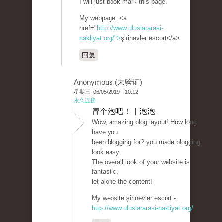
I will just book mark this page.
My webpage: <a
href="
http://www.uluslararasi-
nakliyat.org/">
şirinevler escort</a>
回复
Anonymous (未验证)
星期三, 06/05/2019 - 10:12
永久连接
冒个泡吧！ | 泡泡
Wow, amazing blog layout! How long
have you
been blogging for? you made blogging
look easy.
The overall look of your website is
fantastic,
let alone the content!
My website şirinevler escort -
http://www.uluslararasi-nakliyat.org/