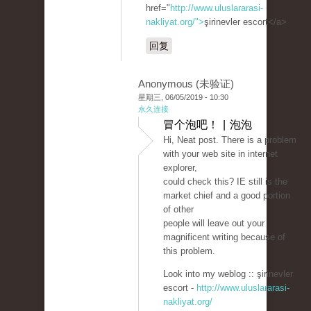
href="
http://www.uluslararasi-
nakliyat.org/">
şirinevler escort</a>
回复
Anonymous (未验证)
星期三, 06/05/2019 - 10:30
永久连接
冒个泡吧！ | 泡泡
Hi, Neat post. There is a problem
with your web site in internet
explorer,
could check this? IE still is the
market chief and a good portion
of other
people will leave out your
magnificent writing because of
this problem.
Look into my weblog :: şirinevler
escort -
http://www.uluslararasi-
nakliyat.org/