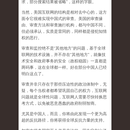
求，部分搜索结果被省略”，这样的字眼。
当然，美国互联网的结构是相对去中心的，这方
面令它很难实现中国式的审查。美国的审查缘
由、审查方法和审查施行机构，都与中国不同，
但必须承认，
实质是雷同的，同样都是侵犯知情
权的恶行。
审查和监控绝不是“其他地方”的问题，基于全球
联网的技术设施，并不存在“其他地方”，就像技
术安全和政府事务的安全（政权稳固）一直都是
两码事，这在全球都一样。好在部分中国人已经
明白这点了。
审查并非只存在于那些压迫性的政治体制中，无
疑，每个当权者都希望巩固自己的权力，互联网
问题就是全球性问题，互联网人需要尽快转换思
考方式，以免被恶意愚蠢的政府削弱智商
。
尤其是中国人，而且，你将由此发现一个更为高
超的反抗路径，你将获得全球反抗力量的支持。