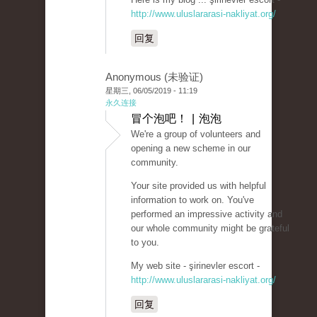
http://www.uluslararasi-nakliyat.org/
回复
Anonymous (未验证)
星期三, 06/05/2019 - 11:19
永久连接
冒个泡吧！ | 泡泡
We're a group of volunteers and
opening a new scheme in our
community.
Your site provided us with helpful
information to work on. You've
performed an impressive activity and
our whole community might be grateful
to you.
My web site - şirinevler escort -
http://www.uluslararasi-nakliyat.org/
回复