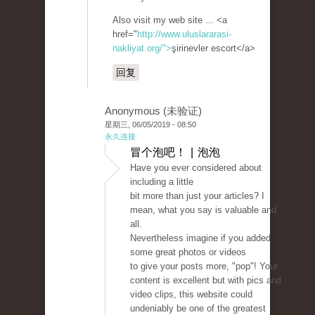
Also visit my web site ... <a
href="
http://www.uluslararasi-
nakliyat.org/">
şirinevler escort</a>
回复
Anonymous (未验证)
星期三, 06/05/2019 - 08:50
永久连接
冒个泡吧！ | 泡泡
Have you ever considered about
including a little
bit more than just your articles? I
mean, what you say is valuable and
all.
Nevertheless imagine if you added
some great photos or videos
to give your posts more, "pop"! Your
content is excellent but with pics and
video clips, this website could
undeniably be one of the greatest