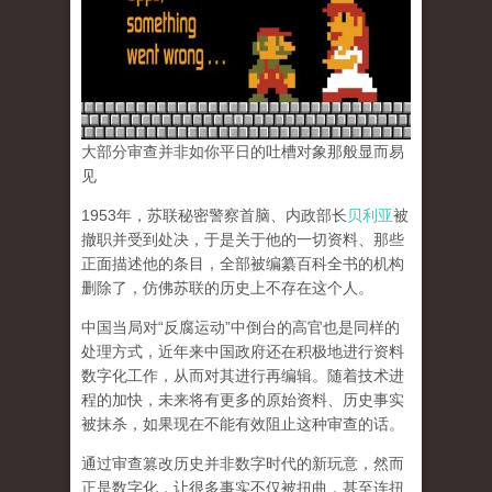
大部分审查并非如你平日的吐槽对象那般显而易
见
1953年，苏联秘密警察首脑、内政部长
贝利亚
被
撤职并受到处决，于是关于他的一切资料、那些
正面描述他的条目，全部被编纂百科全书的机构
删除了，仿佛苏联的历史上不存在这个人。
中国当局对“反腐运动”中倒台的高官也是同样的
处理方式，近年来中国政府还在积极地进行资料
数字化工作，从而对其进行再编辑。随着技术进
程的加快，未来将有更多的原始资料、历史事实
被抹杀，如果现在不能有效阻止这种审查的话。
通过审查篡改历史并非数字时代的新玩意，然而
正是数字化，让很多事实不仅被扭曲，甚至连扭