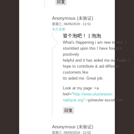
回复
Anonymous (未验证)
星期三, 06/05/2019 - 11:51
永久连接
冒个泡吧！ | 泡泡
What's Happening i am new to this, I
stumbled upon this I have found It
positively
helpful and it has aided me out loads. I
hope to contribute & aid different
customers like
its aided me. Great job.
Look at my page: <a
href="
http://www.uluslararasi-
nakliyat.org/">
şirinevler escort</a>
回复
Anonymous (未验证)
星期三, 06/05/2019 - 12:02