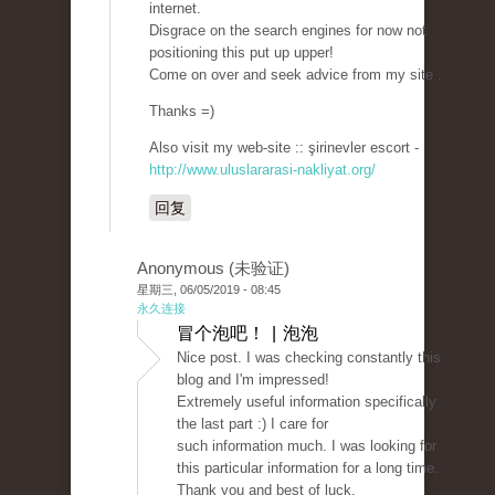
internet.
Disgrace on the search engines for now not
positioning this put up upper!
Come on over and seek advice from my site .
Thanks =)
Also visit my web-site :: şirinevler escort -
http://www.uluslararasi-nakliyat.org/
回复
Anonymous (未验证)
星期三, 06/05/2019 - 08:45
永久连接
冒个泡吧！ | 泡泡
Nice post. I was checking constantly this
blog and I'm impressed!
Extremely useful information specifically
the last part :) I care for
such information much. I was looking for
this particular information for a long time.
Thank you and best of luck.