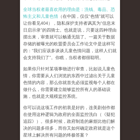
全球当权者最喜欢用的理由是：洗钱、毒品、恐
怖主义和儿童色情
（在中国，仅仅“色情”就可以
让你看见404），隐私保护支持者讽其为“信息末
日启示录”的四骑士。也就是说，只要这四种理由
摆出来，审查就可以畅通无阻了。一篇关于数据
存储的被曝光的欧盟委员会工作论文中是这样写
的：“我们应该多谈谈儿童色情问题，这样人们就
会支持我们了”。你瞧，当权者都很聪明。
如果你只针对某项事物进行审查，比如说儿童色
情，你需要从人们浏览的东西中过滤出关于儿童
色情的内容，那么你就首先必须监视每个人都在
做什么，你需要建立能够监控所有人的基础设
施，也就是大规模监控系统。
你可以说这项工作的初衷是好的，连美剧创作都
在使用这种逻辑为政府的全面监控洗白（《疑犯
追踪》）。
很多时候，政府制造的麻烦比他们解
决的问题多得多，而你又如何确定政府就是这个
星球上解决所有问题的终极答案？