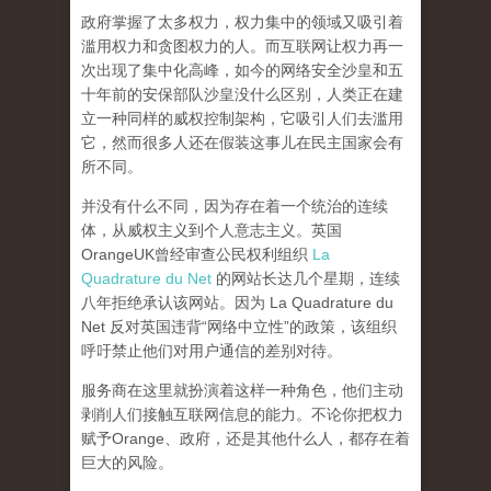
政府掌握了太多权力，权力集中的领域又吸引着
滥用权力和贪图权力的人。而互联网让权力再一
次出现了集中化高峰，
如今的网络安全沙皇和五
十年前的安保部队沙皇没什么区别，人类正在建
立一种同样的威权控制架构，它吸引人们去滥用
它，然而很多人还在假装这事儿在民主国家会有
所不同。
并没有什么不同，因为存在着一个统治的连续
体，从威权主义到个人意志主义。英国
OrangeUK曾经审查公民权利组织
La
Quadrature du Net
的网站长达几个星期，连续
八年拒绝承认该网站。因为 La Quadrature du
Net 反对英国违背“网络中立性”的政策，该组织
呼吁禁止他们对用户通信的差别对待。
服务商在这里就扮演着这样一种角色，他们主动
剥削人们接触互联网信息的能力。不论你把权力
赋予Orange、政府，还是其他什么人，都存在着
巨大的风险。