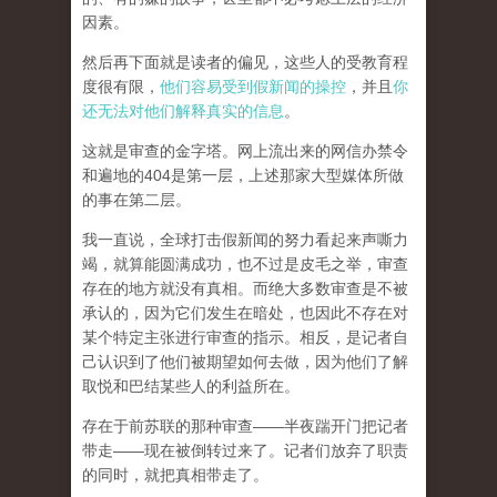
因素。
然后再下面就是读者的偏见，这些人的受教育程
度很有限，
他们容易受到假新闻的操控
，并且
你
还无法对他们解释真实的信息
。
这就是审查的金字塔。网上流出来的网信办禁令
和遍地的404是第一层，上述那家大型媒体所做
的事在第二层。
我一直说，全球打击假新闻的努力看起来声嘶力
竭，就算能圆满成功，也不过是皮毛之举，审查
存在的地方就没有真相。而
绝大多数审查是不被
承认的，因为它们发生在暗处，也因此不存在对
某个特定主张进行审查的指示。相反，是记者自
己认识到了他们被期望如何去做，因为他们了解
取悦和巴结某些人的利益所在。
存在于前苏联的那种审查——半夜踹开门把记者
带走——现在被倒转过来了。记者们放弃了职责
的同时，就把真相带走了。