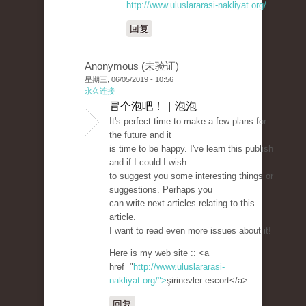
http://www.uluslararasi-nakliyat.org/
回复
Anonymous (未验证)
星期三, 06/05/2019 - 10:56
永久连接
冒个泡吧！ | 泡泡
It's perfect time to make a few plans for
the future and it
is time to be happy. I've learn this publish
and if I could I wish
to suggest you some interesting things or
suggestions. Perhaps you
can write next articles relating to this
article.
I want to read even more issues about it!
Here is my web site :: <a
href="
http://www.uluslararasi-
nakliyat.org/">
şirinevler escort</a>
回复