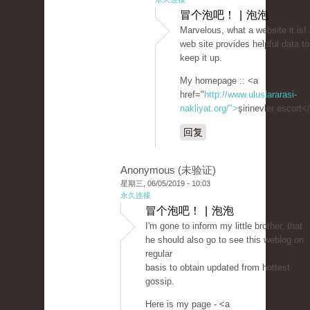
冒个泡吧！ | 泡泡
Marvelous, what a website it is!
web site provides helpful data to
keep it up.
My homepage :: <a
href="
http://www.uluslararasi-
nakliyat.org/">
şirinevler escort<
回复
Anonymous (未验证)
星期三, 06/05/2019 - 10:03
永久连接
冒个泡吧！ | 泡泡
I'm gone to inform my little brother, that
he should also go to see this weblog on
regular
basis to obtain updated from hottest
gossip.
Here is my page - <a