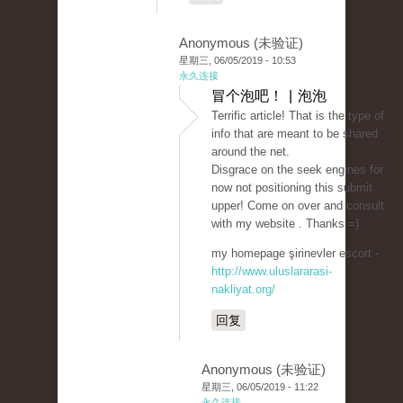
Anonymous (未验证)
星期三, 06/05/2019 - 10:53
永久连接
冒个泡吧！ | 泡泡
Terrific article! That is the type of
info that are meant to be shared
around the net.
Disgrace on the seek engines for
now not positioning this submit
upper! Come on over and consult
with my website . Thanks =)
my homepage şirinevler escort -
http://www.uluslararasi-
nakliyat.org/
回复
Anonymous (未验证)
星期三, 06/05/2019 - 11:22
永久连接