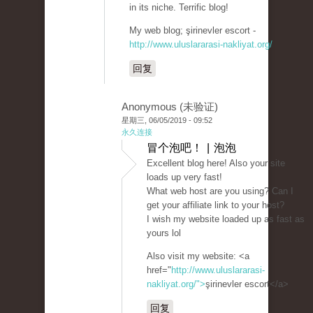
in its niche. Terrific blog!
My web blog; şirinevler escort -
http://www.uluslararasi-nakliyat.org/
回复
Anonymous (未验证)
星期三, 06/05/2019 - 09:52
永久连接
冒个泡吧！ | 泡泡
Excellent blog here! Also your site
loads up very fast!
What web host are you using? Can I
get your affiliate link to your host?
I wish my website loaded up as fast as
yours lol
Also visit my website: <a
href="
http://www.uluslararasi-
nakliyat.org/">
şirinevler escort</a>
回复