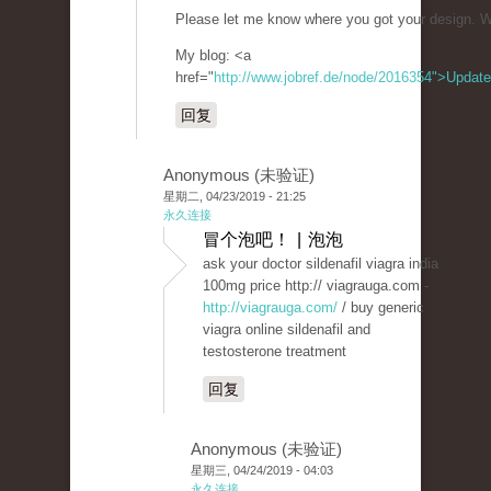
Please let me know where you got your design. W
My blog: <a
href="
http://www.jobref.de/node/2016354">Update
回复
Anonymous (未验证)
星期二, 04/23/2019 - 21:25
永久连接
冒个泡吧！ | 泡泡
ask your doctor sildenafil viagra india
100mg price http:// viagrauga.com -
http://viagrauga.com/
/ buy generic
viagra online sildenafil and
testosterone treatment
回复
Anonymous (未验证)
星期三, 04/24/2019 - 04:03
永久连接