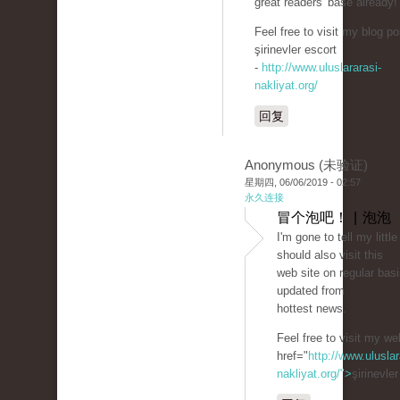
great readers' base already!
Feel free to visit my blog po
şirinevler escort
-
http://www.uluslararasi-
nakliyat.org/
回复
Anonymous (未验证)
星期四, 06/06/2019 - 02:57
永久连接
冒个泡吧！ | 泡泡
I'm gone to tell my little
should also visit this
web site on regular basi
updated from
hottest news.
Feel free to visit my we
href="
http://www.uluslar
nakliyat.org/">
şirinevle