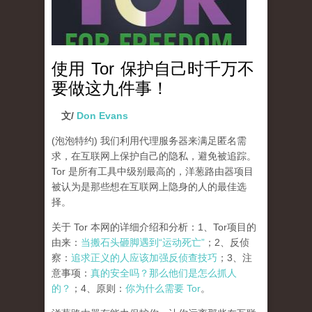
使用 Tor 保护自己时千万不
要做这九件事！
文/
Don Evans
(泡泡特约)
我们利用代理服务器来满足匿名需
求，在互联网上保护自己的隐私，避免被追踪。
Tor 是所有工具中级别最高的，洋葱路由器项目
被认为是那些想在互联网上隐身的人的最佳选
择。
关于 Tor 本网的详细介绍和分析：1、Tor项目的
由来：
当搬石头砸脚遇到“运动死亡”
；2、反侦
察：
追求正义的人应该加强反侦查技巧
；3、注
意事项：
真的安全吗？那么他们是怎么抓人
的？
；4、原则：
你为什么需要 Tor
。