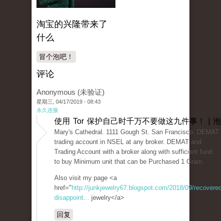
淘宝的兴隆带来了
什么
冒个泡吧！
评论
Anonymous (未验证)
星期三, 04/17/2019 - 08:43
永久连接
使用 Tor 保护自己时千万不要做这九件事！ | 
Mary's Cathedral. 1111 Gough St. San Francisco. DEMAT 
trading account in NSEL at any broker. DEMAT and
Trading Account with a broker along with sufficient fund
to buy Minimum unit that can be Purchased 1 Gram.
Also visit my page <a
href="
http://junkjewelry67.blogspot.com/2018/09/recovered
disappoint...
jewelry</a>
回复