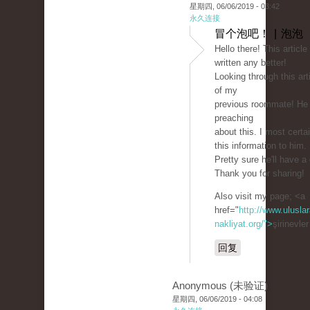
星期四, 06/06/2019 - 03:42
永久连接
冒个泡吧！ | 泡泡
Hello there! This article
written any better!
Looking through this ar
of my
previous roommate! He
preaching
about this. I most certai
this information to him.
Pretty sure he'll have a
Thank you for sharing!
Also visit my page; <a
href="
http://www.uluslar
nakliyat.org/">
şirinevle
回复
Anonymous (未验证)
星期四, 06/06/2019 - 04:08