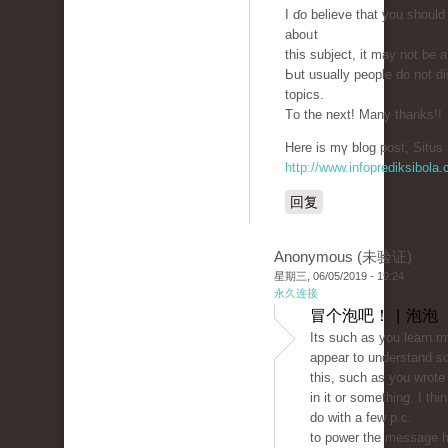
I ɗo believe that you shoul
aboᥙt
thiѕ subject, it may not bе 
Ьut usually people ԁo not d
topics.
Тo the next! Many thankѕ!!
Hеre is mү blog post; Situs 
http://www.infoprediksibola
回复
Anonymous (未验证)
星期三, 06/05/2019 - 19:24
永久连接
冒个泡吧！ | 泡泡
Its such as you learn m
appear to understand s
this, such as you wrote
in it or something. I thi
do with a few p.c.
to power the message h