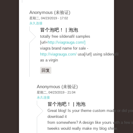
Anonymous (未验证)
星期二, 04/23/2019 - 17:02
永久连接
冒个泡吧！ | 泡泡
totally free sildenafil samples
[url=
http://viagrauga.com/]
viagra brand name for sale -
http://viagrauga.com/
usa[/url] using sildenafil
as a virgin
回复
Anonymous (未验证)
星期二, 04/23/2019 - 21:04
永久连接
冒个泡吧！ | 泡泡
Great blog! Is your theme custom made or did yo
download it
from somewhere? A design like yours with a few 
tweeks would really make my blog shine.