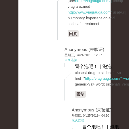
[url=
http://viagrauga.com/]
cheap
viagra ozmed -
http://www.viagrauga.com/
usa[/url]
pulmonary hypertension and
sildenafil treatment
回复
Anonymous (未验证)
星期三, 04/24/2019 - 12:27
永久连接
冒个泡吧！ | 泡泡
closest drug to sildenafil <a
href="
http://viagrauga.com/">vi
generic</a> wordt sildenafil ver
回复
Anonymous (未验证)
星期四, 04/25/2019 - 04:10
永久连接
冒个泡吧！ | 泡泡