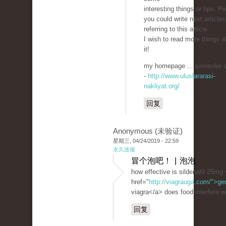
interesting things or tips. P
you could write next articles
referring to this article.
I wish to read more things a
it!
my homepage ... şirinevler 
-
http://www.uluslararasi-
nakliyat.org/
回复
Anonymous (未验证)
星期三, 04/24/2019 - 22:59
永久连接
冒个泡吧！ | 泡泡
how effective is sildenafil 25mg
href="
http://viagrauga.com/">ge
viagra</a> does food interfere wi
回复