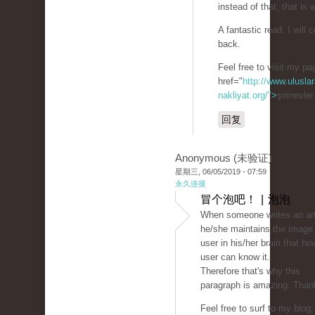
instead of that, that is 
A fantastic read. I will c
back.
Feel free to visit my p
href="
http://www.uluslar
nakliyat.org/">
şirinevle
回复
Anonymous (未验证)
星期三, 06/05/2019 - 07:59
永久连接
冒个泡吧！ | 泡泡
When someone writes an art
he/she maintains the image 
user in his/her brain that ho
user can know it.
Therefore that's why this
paragraph is amazing. Than
Feel free to surf to my blog;