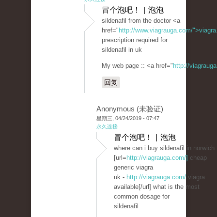
冒个泡吧！ | 泡泡
sildenafil from the doctor <a
href="
http://www.viagrauga.com/">viagr
prescription required for
sildenafil in uk
My web page :: <a href="
http://viagraug
回复
Anonymous (未验证)
星期三, 04/24/2019 - 07:47
永久连接
冒个泡吧！ | 泡泡
where can i buy sildenafil in norwich
[url=
http://viagrauga.com/]
cheap
generic viagra
uk -
http://viagrauga.com/
viagra
available[/url] what is the most
common dosage for
sildenafil