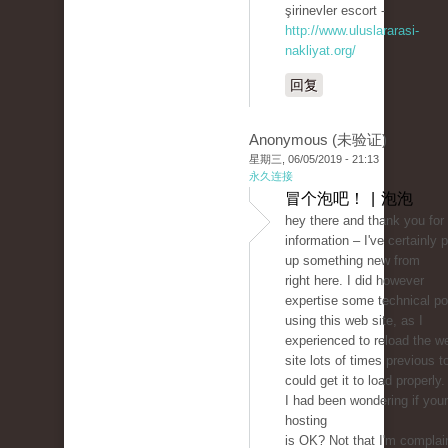
şirinevler escort -
http://www.uluslararasi-
nakliyat.org/
回复
Anonymous (未验证)
星期三, 06/05/2019 - 21:13
永久连接
冒个泡吧！ | 泡泡
hey there and thank you for
information – I've certainly 
up something new from
right here. I did however
expertise some technical po
using this web site, as I
experienced to reload the w
site lots of times previous to
could get it to load properly.
I had been wondering if you
hosting
is OK? Not that I'm complai