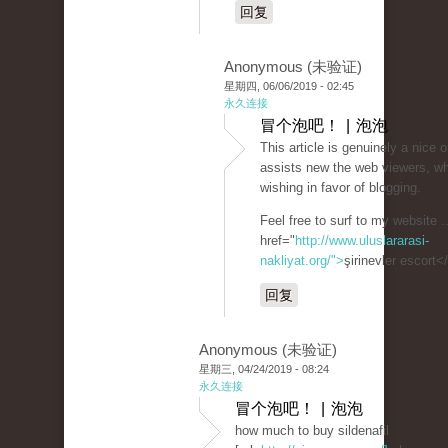
回复
Anonymous (未验证)
星期四, 06/06/2019 - 02:45
永久连接
冒个泡吧！ | 泡泡
This article is genuinely a nice o
assists new the web viewers, w
wishing in favor of blogging.
Feel free to surf to my website .
href="
http://www.uluslararasi-
nakliyat.org/">
şirinevler escort<
回复
Anonymous (未验证)
星期三, 04/24/2019 - 08:24
永久连接
冒个泡吧！ | 泡泡
how much to buy sildenafil