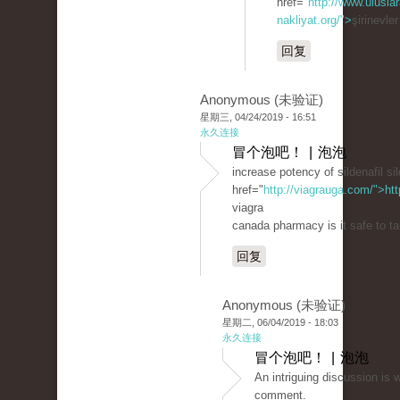
href="
http://www.uluslar
nakliyat.org/">
şirinevle
回复
Anonymous (未验证)
星期三, 04/24/2019 - 16:51
永久连接
冒个泡吧！ | 泡泡
increase potency of sildenafil sil
href="
http://viagrauga.com/">ht
viagra
canada pharmacy is it safe to ta
回复
Anonymous (未验证)
星期二, 06/04/2019 - 18:03
永久连接
冒个泡吧！ | 泡泡
An intriguing discussion іѕ 
сomment.