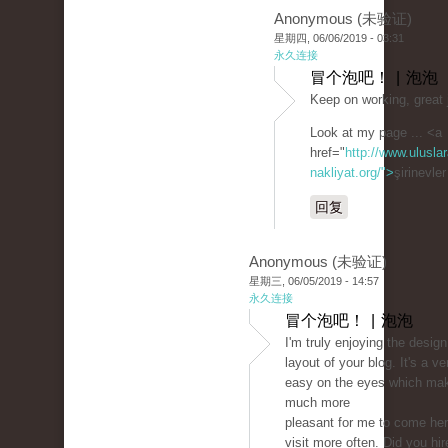
Anonymous (未验证)
星期四, 06/06/2019 - 03:31
永久连接
冒个泡吧！ | 泡泡
Keep on working, great 
Look at my page ... <a
href="
http://www.uluslar
nakliyat.org/">
şirinevle
回复
Anonymous (未验证)
星期三, 06/05/2019 - 14:57
永久连接
冒个泡吧！ | 泡泡
I'm truly enjoying the desig
layout of your blog. It's a ve
easy on the eyes which mak
much more
pleasant for me to come he
visit more often. Did you hir