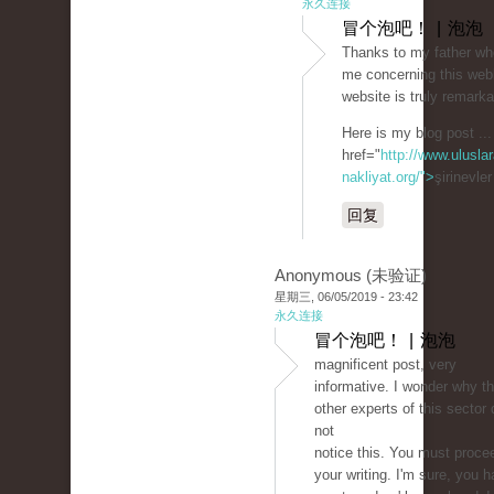
永久连接
冒个泡吧！ | 泡泡
Thanks to my father wh
me concerning this webl
website is truly remarka
Here is my blog post ...
href="
http://www.uluslar
nakliyat.org/">
şirinevle
回复
Anonymous (未验证)
星期三, 06/05/2019 - 23:42
永久连接
冒个泡吧！ | 泡泡
magnificent post, very
informative. I wonder why t
other experts of this sector 
not
notice this. You must proce
your writing. I'm sure, you 