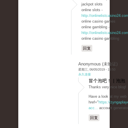
jackpot slots
online slots -
http://onlinelistcasino24.co
online casino games
online gambling -
http://onlinelistcasino24.co
online casino gambling
回复
Anonymous (未验证)
星期三, 06/05/2019 - 19:50
永久连接
冒个泡吧！ | 泡泡
Thanks very nice blog!
Have a look at my web 
href="
https://zyngaplay
acc...
account generato
回复