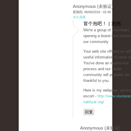
Anonymous (未验证)
星期四, 06/06/2019 - 02:46
永久连接
冒个泡吧！ | 泡泡
We're a group of volunteers
opening a brand new schem
our community.
Your web site offered us wit
useful information to work o
You've done an impressive
process and our whole
community will probably be
thankful to you.
Here is my webpage; şirinev
escort -
http://www.uluslarar
nakliyat.org/
回复
Anonymous (未验证)