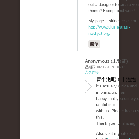
out a designer to create you
theme? Exceptional work!
My page :: şirinevler escort 
http://www.uluslararasi-
nakliyat.org/
回复
Anonymous (未验证)
星期四, 06/06/2019 - 04:43
永久连接
冒个泡吧！ | 泡泡
It's actually a nice and 
information. I am
happy that you simply s
useful info
with us. Please keep us
this.
Thank you for sharing.
Also visit my site; <a