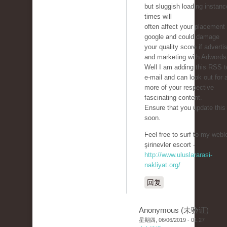
but sluggish loading instan
times will
often affect your placement 
google and could damage
your quality score if adverti
and marketing with Adwords
Well I am adding this RSS 
e-mail and can look out for a
more of your respective
fascinating content.
Ensure that you update this
soon.
Feel free to surf to my webl
şirinevler escort -
http://www.uluslararasi-
nakliyat.org/
回复
Anonymous (未验证)
星期四, 06/06/2019 - 01:27