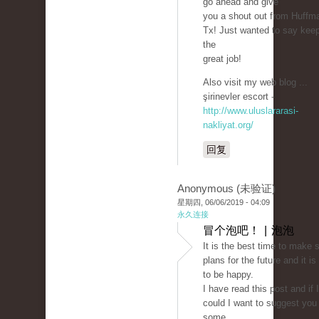
go ahead and give
you a shout out from Huffm
Tx! Just wanted to say kee
the
great job!
Also visit my web blog ...
şirinevler escort -
http://www.uluslararasi-
nakliyat.org/
回复
Anonymous (未验证)
星期四, 06/06/2019 - 04:09
永久连接
冒个泡吧！ | 泡泡
It is the best time to make
plans for the future and it is
to be happy.
I have read this post and if I
could I want to suggest you
some