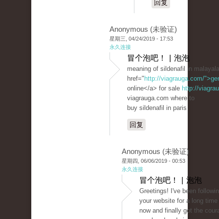
回复
Anonymous (未验证)
星期三, 04/24/2019 - 17:53
永久连接
冒个泡吧！ | 泡泡
meaning of sildenafil in malaya
href="
http://viagrauga.com/">ge
online</a> for sale
http://viagr
viagrauga.com where to
buy sildenafil in paris
回复
Anonymous (未验证)
星期四, 06/06/2019 - 00:53
永久连接
冒个泡吧！ | 泡泡
Greetings! I've been followi
your website for a long time
now and finally got the cour