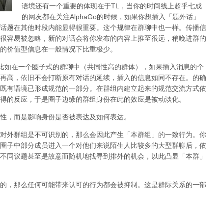
语境还有一个重要的体现在于
TL
，当你的时间线上超乎七成
的网友都在关注
AlphaGo
的时候，如果你想插入「题外话」
话题在其他时段内能显得很重要。这个规律在群聊中也一样。传播信
很容易被忽略，新的对话会将你发布的内容上推至很远，稍晚进群的
的价值型信息在一般情况下比重极少。
比如在一个圈子式的群聊中（共同性高的群体），如果插入消息的个
再高，依旧不会打断原有对话的延续，插入的信息如同不存在。的确
既有语境已形成规范的一部分。在群组内建立起来的规范交流方式依
得的反应，于是圈子边缘的群组身份在此的效应是被动淡化。
性，而是
影响身份是否被表达及如何表达
。
对外群组是不可识别的，那么会因此产生「本群组」的一致行为。你
圈子中部分成员进入一个对他们来说陌生人比较多的大型群聊后，依
不同议题甚至是故意而随机地找寻到排外的机会，以此凸显「本群」
的，那么任何可能带来认可的行为都会被抑制。这是群际关系的一部