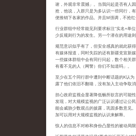
谢，外观非常震撼」。当我问起是否有人因
抢，他说，入群只是为多认识一些同行，有
便推销下各家的作品。并且
M
强调，不抢红
行业群组中经常能见到要求标注
“
实名
+
单位
少反规则行为的发生。另一个潜在的用途则
规范意识似乎有了，但安全感真的就此获得
有媒体报道，同时失踪的还有新疆党宣新媒
一些媒体群组中会有同行问起，数个相关群
有看不见的人（网警）你们不知道吗」。
至少在五个同行群中遭到中断话题的
K
认为
露了他们依旧不翻墙，没有加入主动争取消
担心政府监视会显著降低畅所欲言的可能性
发现，对大规模监视的广泛认识通过让公民
能会威胁少数观点的披露，巩固多数意见。
加可以用对大规模监视的认识来解释。
惊人的信息不对称和身份凸显性的被动局限