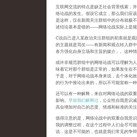
互联网交流的特点是缺乏社会背景线索，并
络论战的发生。假设它成立，那么我们应该
是这样，仅在新闻关注群组中的分布就极不
述结论基本是错的
——
网络论战实际上是规
C
说自己进入某政治关注群组的初衷就是观
的主题就是骂仗
——
有新闻和观点转入群中
各方强化自身立场和主旨的媒介」。这种情
或许非规范群组中的网络论战可以理解为人
味着它对那个群组是正常的，如果发生在不
于是，对于网络论战本身来说，去个体化效
的行为中推论出来的，所以不可能宣称一种
还可以有一种解释，来自对网络论战的双重
影响。
早前我们解释过
，公众性自我意识减
高会增加对自己的态度、情感和标准的关注
值得注意的是，网络论战中的双重自我意识
我的调整过程，在这个过程中人们会尽可能
说，这是不可能的，也就是我们常见的争辩