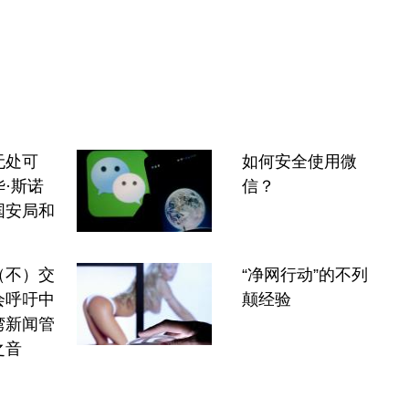
无处可
如何安全使用微
·斯诺
信？
国安局和
》
（不）交
“净网行动”的不列
会呼吁中
颠经验
湾新闻管
之音