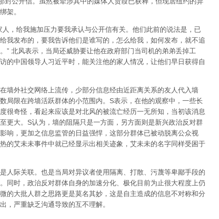
那封公开信。虽然被牵涉其中的媒体人贾葭已获释，但现居纽约的异
绑架。
家人，给我施加压力要我承认与公开信有关。他们此前的说法是，已
给我发布的，要我告诉他们是谁写的，怎么给我，如何发布，就不追
。
”
北风表示，当局还威胁要让他在政府部门当司机的弟弟丢掉工
访的中国领导人习近平时，能关注他的家人情况，让他们早日获得自
在墙外社交网络上流传，少部分信息经由近距离关系的友人代入墙
数局限在跨墙活跃群体的小范围内。
S
表示，在他的观察中，一些长
度很奇怪，看起来应该是对北风的被流亡经历一无所知，当初该消息
至更大。
S
认为，墙的阻隔只是一方面，另方面则是新兴政治反对群
影响，更加之信息监管的日益强悍，这部分群体已被动脱离公众视
热的艾未未事件中就已经显示出相关迹象，艾未未的名字同样受困于
是人际关联。也是当局对异议者使用隔离、打散、污蔑等卑鄙手段的
。同时，政治反对群体自身的加速分化、极化目前为止很大程度上仍
微的大批人群之思路更是莫名其妙，这是自主造成的信息不对称和分
出，严重缺乏沟通导致的互不理解。