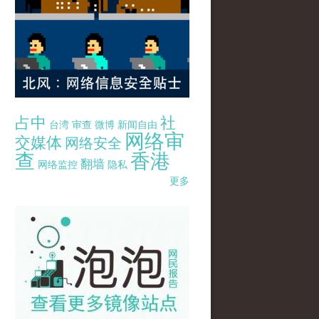
占中
社
台湾
审查
微博
新闻自由
网络审
交媒体
网络安全
查
香港
翻墙
网络监控
隐私
更多
pao-pao-banner-mirror-site-120814.jpg