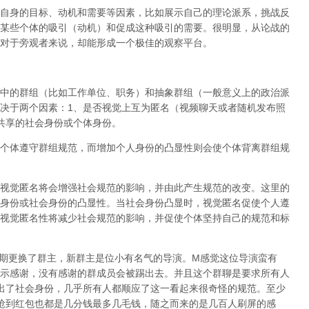
自身的目标、动机和需要等因素，比如展示自己的理论派系，挑战反
某些个体的吸引（动机）和促成这种吸引的需要。很明显，从论战的
对于旁观者来说，却能形成一个极佳的观察平台。
中的群组（比如工作单位、职务）和抽象群组（一般意义上的政治派
决于两个因素：
1
、是否视觉上互为匿名（视频聊天或者随机发布照
共享的社会身份或个体身份。
个体遵守群组规范，而增加个人身份的凸显性则会使个体背离群组规
视觉匿名将会增强社会规范的影响，并由此产生规范的改变。
这里的
身份或社会身份的凸显性
。当社会身份凸显时，视觉匿名促使个人遵
视觉匿名性将减少社会规范的影响，并促使个体坚持自己的规范和标
期更换了群主，新群主是位小有名气的导演。
M
感觉这位导演蛮有
示感谢，没有感谢的群成员会被踢出去。并且这个群聊是要求所有人
出了社会身份，几乎所有人都顺应了这一看起来很奇怪的规范。至少
抢到红包也都是几分钱最多几毛钱，随之而来的是几百人刷屏的感