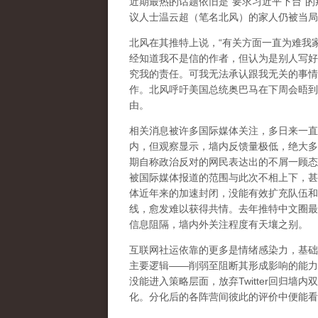
近期最热的话题依旧是
“
要求习近平下台
”
的
议人士温云超（笔名北风）的家人仍被当局
北风在其推特上说，
“
有关方面一直为难我
经知道我不是信的作者，但认为是别人写好
究我的责任。可我无法承认跟我无关的事情
作。北风呼吁美国总统奥巴马在下周会晤到
由。
相关消息被许多国际媒体关注，多日来一直
内，但观察显示，墙内反馈量极低，绝大多
期自称政治反对的网民表达出的不屑一顾态
被国际媒体报道的范围与此次不相上下，甚
体近年来的加速封闭，没能有效扩充队伍和
线，愈发难以获得共情。去年推特中文圈最
信息阻隔，墙内外关注程度有天壤之别。
互联网社运依靠的更多是情绪感染力，基础
主要逻辑
——
削弱至阻断其形成影响的能力
没能进入策略层面，放弃
Twitter
回归墙内双
化。分化后的各阵营间彼此的评价中便能看