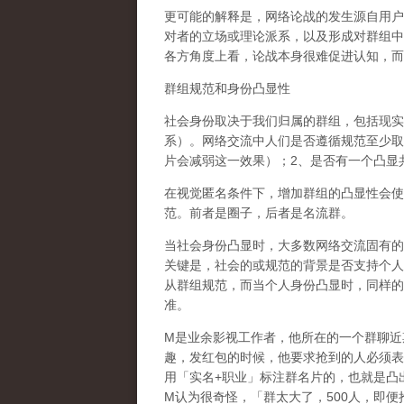
更可能的解释是，网络论战的发生源自用户
对者的立场或理论派系，以及形成对群组中
各方角度上看，论战本身很难促进认知，而
群组规范和身份凸显性
社会身份取决于我们归属的群组，包括现实
系）。网络交流中人们是否遵循规范至少取
片会减弱这一效果）；
2
、是否有一个凸显
在视觉匿名条件下，增加群组的凸显性会使
范。前者是圈子，后者是名流群。
当社会身份凸显时，大多数网络交流固有的
关键是，社会的或规范的背景是否支持个人
从群组规范，而当个人身份凸显时，同样的
准。
M
是业余影视工作者，他所在的一个群聊近
趣，发红包的时候，他要求抢到的人必须表
用「实名
+
职业」标注群名片的，也就是凸
M
认为很奇怪，「群太大了，
500
人，即便