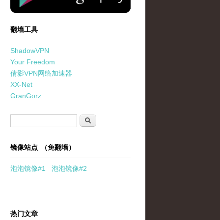
翻墙工具
ShadowVPN
Your Freedom
倩影VPN网络加速器
XX-Net
GranGorz
搜索表单
搜索
镜像站点 （免翻墙）
泡泡
镜像
#1
泡泡
镜像#2
热门文章