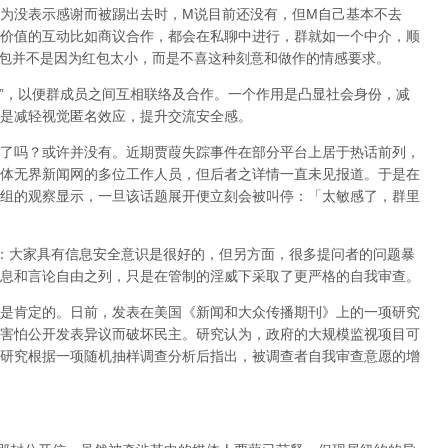
为没表示感谢而被踢出去时，
M
说目前还没有，但
M
自己基本不去
价值的互动比如商议合作，都会在私聊中进行，群就如一个中介，顺
包并不是因为红包太小，而是不喜这种刻意和做作的情感要求。
”
，以便群成员之间互相联络及合作。一个作用是凸显社会身份，减
是减轻视觉匿名效应，提升交流安全感。
了吗？或许并没有。近期贾葭失踪事件在部分平台上居于热话前列，
体无界新闻网的多位工作人员，但后者之详情一直未见报道。于是在
组的观察显示，一旦该话题展开便立刻会被叫停：「太敏感了，群里
：大家具有信息安全意识是很好的，但另方面，很多提问者的问题暴
息和言论自由之列，只是在管制的淫威下采取了更严格的自我审查。
是肯定的。日前，发表在美国《新闻和大众传播期刊》上的一项研究
害怕公开发表异议而破坏民主。研究认为，政府的大规模监视项目可
研究根据一项随机抽样调查分析后指出，被调查者自我审查意愿的增