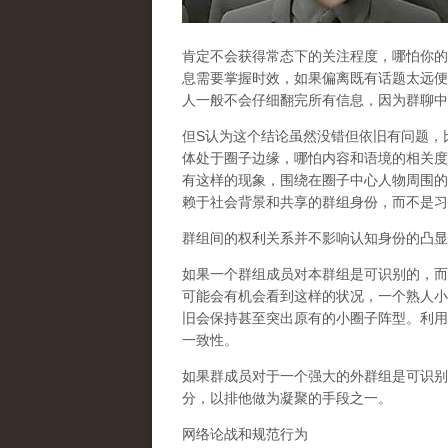
肯定不会获得常态下的关注程度，哪怕你的
息需要掌握时效，如果偏离既有话题太远便
人一般不会仔细翻完所有信息，因为群聊中
但
S
认为这个结论虽然没错但依旧有问题，
体处于圈子边缘，哪怕内容和语境的相关度
有这样的现象，围绕在圈子中心人物周围的
赖于社会背景和共享的群组身份，而不是习
群组间的权利关系并不影响认知身份的凸显
如果一个群组成员对本群组是可识别的，而
可能会有机会看到这样的状况，一个熟人小
旧会保持甚至突出原有的小圈子阵型。利用
一致性。
如果群成员对于一个强大的外群组是可识别
分，以排他做为凝聚的手段之一。
网络论战和规范行为