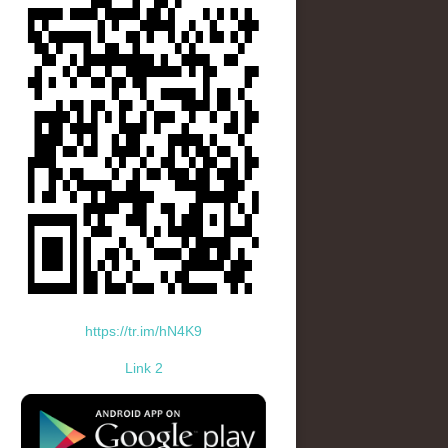
https://tr.im/hN4K9
Link 2
standard-icon-googleplay-app-store.png