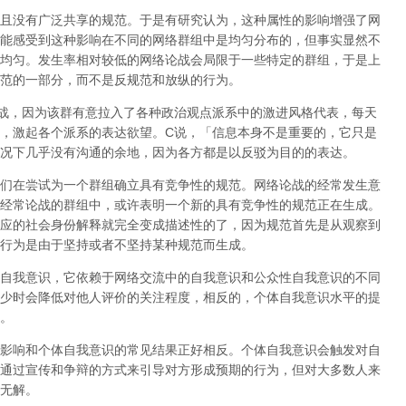
且没有广泛共享的规范。于是有研究认为，这种属性的影响增强了网
能感受到这种影响在不同的网络群组中是均匀分布的，但事实显然不
均匀。发生率相对较低的网络论战会局限于一些特定的群组，于是上
范的一部分，而不是反规范和放纵的行为。
战，因为该群有意拉入了各种政治观点派系中的激进风格代表，每天
，激起各个派系的表达欲望。
C
说，「信息本身不是重要的，它只是
况下几乎没有沟通的余地，因为各方都是以反驳为目的的表达。
们在尝试为一个群组确立具有竞争性的规范。网络论战的经常发生意
经常论战的群组中，或许表明一个新的具有竞争性的规范正在生成。
应的社会身份解释就完全变成描述性的了，因为规范首先是从观察到
行为是由于坚持或者不坚持某种规范而生成。
自我意识，它依赖于网络交流中的自我意识和公众性自我意识的不同
少时会降低对他人评价的关注程度，相反的，个体自我意识水平的提
。
影响和个体自我意识的常见结果正好相反。个体自我意识会触发对自
通过宣传和争辩的方式来引导对方形成预期的行为，但对大多数人来
无解。