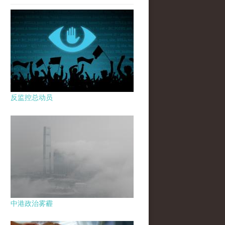
反监控总动员
中港政治雾霾