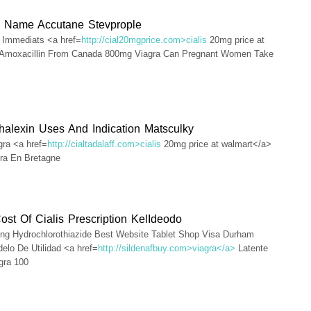
 Name Accutane Stevprople
s Immediats <a href=
http://cial20mgprice.com>cialis
20mg price at
 Amoxacillin From Canada 800mg Viagra Can Pregnant Women Take
alexin Uses And Indication Matsculky
gra <a href=
http://cialtadalaff.com>cialis
20mg price at walmart</a>
tra En Bretagne
st Of Cialis Prescription KelIdeodo
ng Hydrochlorothiazide Best Website Tablet Shop Visa Durham
elo De Utilidad <a href=
http://sildenafbuy.com>viagra</a>
Latente
gra 100