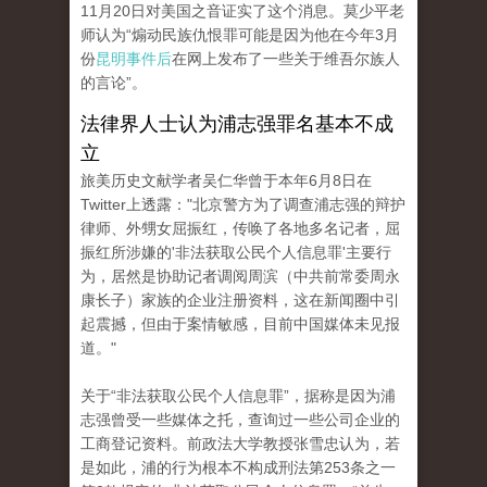
11月20日对美国之音证实了这个消息。莫少平老
师认为“煽动民族仇恨罪可能是因为他在今年3月
份
昆明事件后
在网上发布了一些关于维吾尔族人
的言论”。
法律界人士认为浦志强罪名基本不成
立
旅美历史文献学者吴仁华曾于本年6月8日在
Twitter上透露："北京警方为了调查浦志强的辩护
律师、外甥女屈振红，传唤了各地多名记者，屈
振红所涉嫌的'非法获取公民个人信息罪'主要行
为，居然是协助记者调阅周滨（中共前常委周永
康长子）家族的企业注册资料，这在新闻圈中引
起震撼，但由于案情敏感，目前中国媒体未见报
道。"
关于“非法获取公民个人信息罪”，据称是因为浦
志强曾受一些媒体之托，查询过一些公司企业的
工商登记资料。前政法大学教授张雪忠认为，若
是如此，浦的行为根本不构成刑法第253条之一