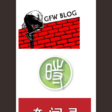
gfw_blog_small.jpg
qiwenlu_logo.jpg