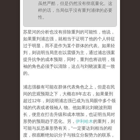
虽然严酷，但是仍然没有彻底量化。这
样的话，当局似乎没有重判浦律的必要
性。
苏星河的分析也没有排除重判的可能性，他说，
如果重判浦志强，就相当于证明了他的个人特征
过于明显，而不是作为某个群体的代表。如果轻
判，则说明当局意在以震慑为主，通过浦志强案
提升抗争的成本预期，同时，重判也将说明，领
袖的角色必须予以清除，这点与刘晓波案是一致
的。
浦志强极有可能在群体代表角色之上，但是在民
间的悲观预期之下，大概在8年左右，如果量刑
超过12年，则说明浦志强已成为当局眼中多个领
域的代表或者领袖人 物。他如果比刘晓波刑期
长，便意在打击升级和成本增加，也证明当局对
形势的预期趋于恶化。另，
伊利哈木
的重判，则
可能与反恐暴形势有关，“一定要达到相当的程
度，彻底断绝知识分子与独立分裂势力的联系，