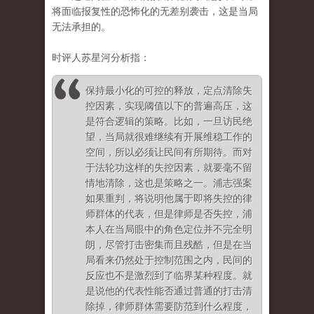
将面临报复性的恐怖化的无差别袭击，这是当局
无法承担的。
时评人苏星河分析指：
保持最小化的可控的释放，定点清除失
控因素，实现阈值以下的普遍高压，这
是符合逻辑的策略。比如，一旦访民绝
望，当局就很难继续有开展维稳工作的
空间，所以必须让民间有所期待。而对
于法轮功这样的失控因素，就要毫不留
情地清除，这也是策略之一。浦志强案
如果重判，将说明他属于即将失控的律
师群体的代表，但是律师是否失控，浦
本人在当局眼中的角色定位并不完全明
朗，尽管打击密集而且残酷，但是在当
局看来仍然处于控制范围之内，民间的
反应也不是激烈到了临界某种程度。就
是说他的代表性能否通过普通的打击清
除掉，律师群体需要防范到什么程度，