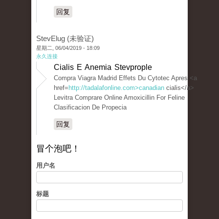
回复
StevElug (未验证)
星期二, 06/04/2019 - 18:09
永久连接
Cialis E Anemia Stevprople
Compra Viagra Madrid Effets Du Cytotec Apres <a
href=
http://tadalafonline.com>canadian
cialis</a>
Levitra Comprare Online Amoxicillin For Feline
Clasificacion De Propecia
回复
冒个泡吧！
用户名
标题