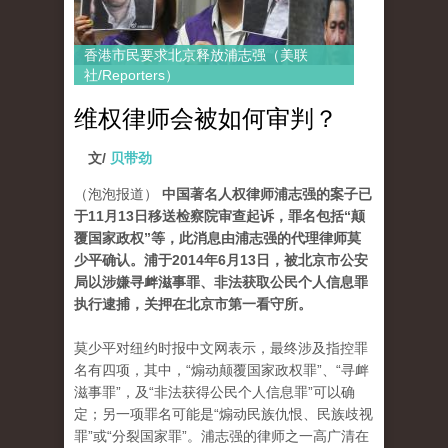
香港市民要求北京释放浦志强（美联
社/Reporters）
维权律师会被如何审判？
文/
贝带劲
（泡泡报道）
中国著名人权律师浦志强的案子已
于11月13日移送检察院审查起诉，罪名包括“颠
覆国家政权”等，此消息由浦志强的代理律师莫
少平确认。浦于2014年6月13日，被北京市公安
局以涉嫌寻衅滋事罪、非法获取公民个人信息罪
执行逮捕，关押在北京市第一看守所。
莫少平对纽约时报中文网表示，最终涉及指控罪
名有四项，其中，“煽动颠覆国家政权罪”、“寻衅
滋事罪”，及“非法获得公民个人信息罪”可以确
定；另一项罪名可能是“煽动民族仇恨、民族歧视
罪”或“分裂国家罪”。浦志强的律师之一高广清在