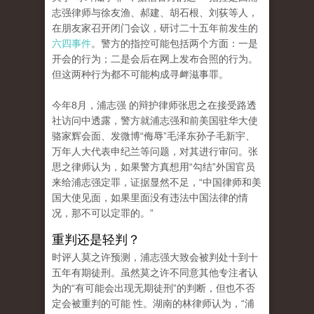
志强律师与徐友渔、郝建、胡石根、刘荻等人，
在朋友家召开闭门会议，研讨二十五年前发生的
六四事件
。警方的指控可能包括两个方面：一是
开会的行为；二是会后在网上发布合照的行为。
但这两种行为都不可能构成寻衅滋事罪。
今年8月，浦志强 的辩护律师张思之在接受路透
社访问中透露，警方就浦志强和前美国驻华大使
骆家辉会面、发微博“侮辱”毛泽东孙子毛新宇、
万年人大代表申纪兰等问题，对其进行审问。张
思之律师认为，如果警方真想用“勾结”外国官员
来给浦志强定罪，证据显然不足，“中国律师和美
国大使见面，如果里面没有违法中国法律的情
况，那不可以定罪的。”
重判还是轻判？
时评人莫之许预测，浦志强大致会被判处十到十
五年有期徒刑。虽然莫之许不同意其他专注者认
为的“有可能会出现无期徒刑”的判断，但也不否
定会被重判的可能 性。湖南的林律师认为，“浦