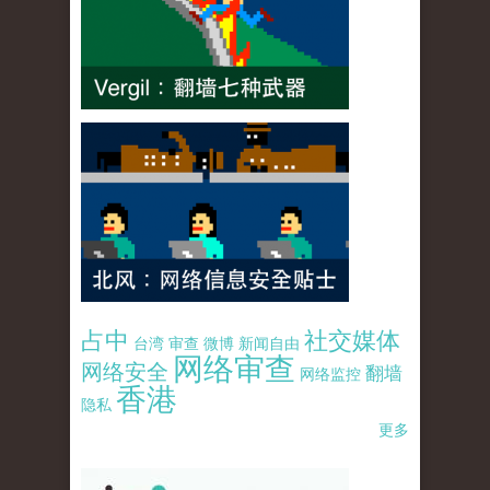
占中
社交媒体
台湾
审查
微博
新闻自由
网络审查
网络安全
翻墙
网络监控
香港
隐私
更多
pao-pao-banner-mirror-site-120814.jpg