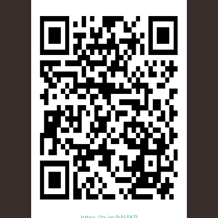
https://tr.im/hN4K9