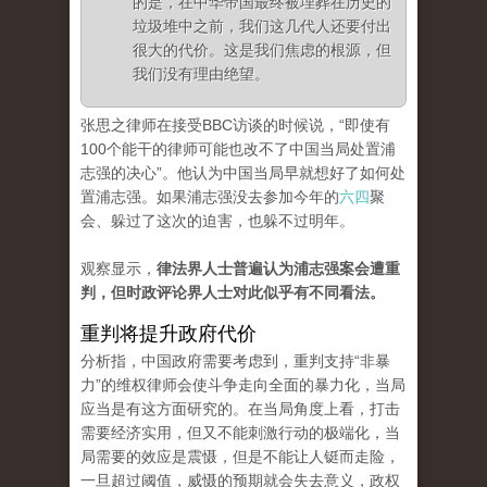
的是，在中华帝国最终被埋葬在历史的
垃圾堆中之前，我们这几代人还要付出
很大的代价。这是我们焦虑的根源，但
我们没有理由绝望。
张思之律师在接受BBC访谈的时候说，“即使有
100个能干的律师可能也改不了中国当局处置浦
志强的决心”。他认为中国当局早就想好了如何处
置浦志强。如果浦志强没去参加今年的
六四
聚
会、躲过了这次的迫害，也躲不过明年。
观察显示，
律法界人士普遍认为浦志强案会遭重
判，但时政评论界人士对此似乎有不同看法。
重判将提升政府代价
分析指，中国政府需要考虑到，重判支持“非暴
力”的维权律师会使斗争走向全面的暴力化，当局
应当是有这方面研究的。在当局角度上看，打击
需要经济实用，但又不能刺激行动的极端化，当
局需要的效应是震慑，但是不能让人铤而走险，
一旦超过阈值，威慑的预期就会失去意义，政权