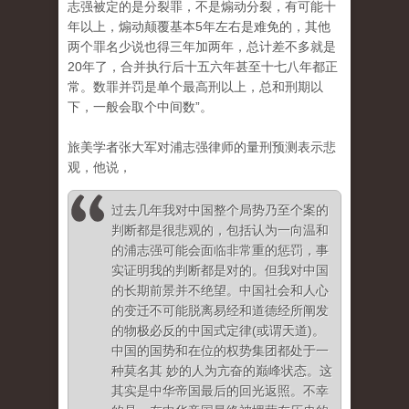
志强被定的是分裂罪，不是煽动分裂，有可能十
年以上，煽动颠覆基本5年左右是难免的，其他
两个罪名少说也得三年加两年，总计差不多就是
20年了，合并执行后十五六年甚至十七八年都正
常。数罪并罚是单个最高刑以上，总和刑期以
下，一般会取个中间数”。
旅美学者张大军对浦志强律师的量刑预测表示悲
观，他说，
过去几年我对中国整个局势乃至个案的
判断都是很悲观的，包括认为一向温和
的浦志强可能会面临非常重的惩罚，事
实证明我的判断都是对的。但我对中国
的长期前景并不绝望。中国社会和人心
的变迁不可能脱离易经和道德经所阐发
的物极必反的中国式定律(或谓天道)。
中国的国势和在位的权势集团都处于一
种莫名其 妙的人为亢奋的巅峰状态。这
其实是中华帝国最后的回光返照。不幸