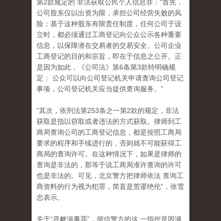
第2款规定的 非法获取公民个人信息罪：“首先，
公司股东仅以出资为限，承担公司经营失败的风
险；基于这种股东有限责任制度，任何公司于设
立时，都必须通过工商登记向公众公示各种重要
信息，以保障潜在交易者的交易安全。公司企业
工商登记的目的和宗旨，即在于信息之公开。正
是因为如此，《公司法》第6条第3款特明确规
定： 公众可以向公司登记机关申请查询公司登记
事项，公司登记机关应当提供查询服务。”
“其次，依刑法第253条之一第2款的规定，非法
获取是指以窃取或者违法的方式获取。律师到工
商局查询公司的工商登记信息，都是按照工商局
要求的程序和手续进行的，否则就不可能获得工
商局的查询许可。在这种情况下，如果是律师的
查询是非法的，那等于说工商局准许查询的许可
也是非法的。可见，北京警方把律师依法 查询工
商资料的行为视为犯罪，简直是荒谬绝伦”，张雪
忠表示。
关于“寻衅滋事罪”，据信警方的这 一指控是因浦