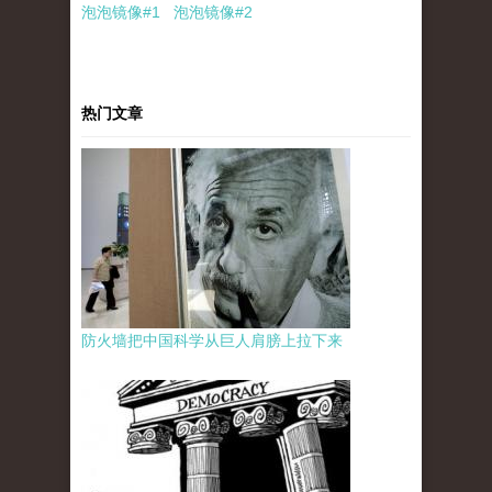
泡泡
镜像
#1
泡泡
镜像#2
热门文章
防火墙把中国科学从巨人肩膀上拉下来