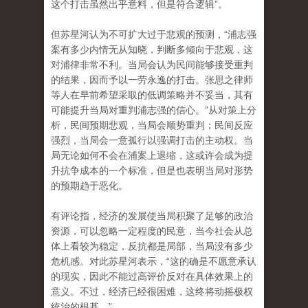
这个打击虽然出乎意料，但是符合逻辑”。
但苏星河认为不可扩大过于悲观的预测，“浦志强
案有多少内情无从知晓，判断多倾向于悲观，这
对浦律非常不利。当局会认为民间能够接受重判
的结果，因而予以一劳永逸的打击。张思之律师
等人在早前希望采取的低调策略并不妥当，其有
可能提升当局对重判浦志强的信心。”从对策上分
析，民间预期悲观，当局会顺势重判；民间反应
强烈，当局会一意孤行以强调打击的主动权。当
局无论如何不会在浦案上退缩，这或许会成为提
升抗争成本的一个标准，但是也表明当局对形势
的预期趋于恶化。
有评论指，经济的发展使当局积聚了足够的政治
资源，可以忽略一定程度的民意，当今社会从总
体上看较为稳定，反抗都是局部，当局没有多少
危机感。对此苏星河表示，“这的确是不愿意承认
的现实，因此不能过高评价反对在具体效果上的
意义。不过，经济已经很困难，这终将动摇极权
统治的根基。”