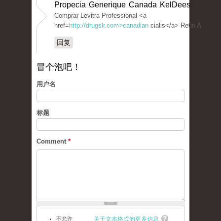
Propecia Generique Canada KelDees
Comprar Levitra Professional <a
href=
http://drugslr.com>canadian
cialis</a> Retin A
回复
冒个泡吧！
用户名
标题
Comment
*
不允许
关于文本格式的更多信息