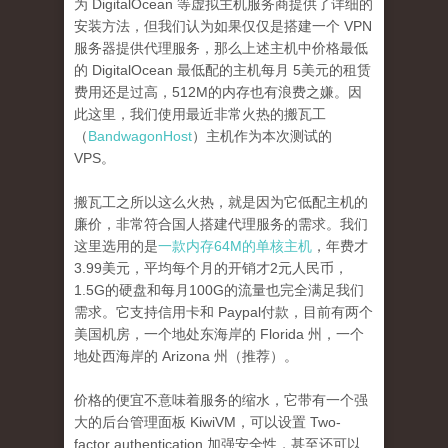
为 DigitalOcean 等虚拟主机服务商提供了详细的
安装方法，但我们认为如果仅仅是搭建一个 VPN
服务器提供代理服务，那么上述主机中价格最低
的 DigitalOcean 最低配的主机每月 5美元的租赁
费用还是过高，512M的内存也有浪费之嫌。因
此这里，我们使用最近非常火热的搬瓦工
（
BandwagonHost
）主机作为本次测试的
VPS。
搬瓦工之所以这么火热，就是因为它低配主机的
廉价，非常符合国人搭建代理服务的需求。我们
这里选用的是
一款内存64M的单核主机
，年费才
3.99美元，平均每个月的开销才2元人民币，
1.5G的硬盘和每月100G的流量也完全满足我们
需求。它支持信用卡和 Paypal付款，目前有两个
美国机房，一个地处东海岸的 Florida 州，一个
地处西海岸的 Arizona 州（推荐）。
价格的便宜不意味着服务的缩水，它带有一个强
大的后台管理面板 KiwiVM，可以设置 Two-
factor authentication 加强安全性，甚至还可以