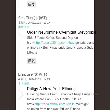
回复
StevElug (未验证)
星期六, 06/01/2019 - 19:17
永久连接
Order Neurontine Overnight Stevprople
Side Effects Keflex Second Day <a
href=
http://tadalaf20mg.com>buy
generic cialis
online</a> Buy Finasteride 1mg Propecia Side
Effects
回复
Ellincuse (未验证)
星期日, 06/02/2019 - 17:21
永久连接
Priligy A New York Ellnoug
Ordering Viagra From Cananda Cheap Drugs From
India Where Can I Buy Onofin Pills <a
href=
http://tadalaffbuy.com>cialis
overnight
shipping from usa</a> Priligy Tijuana