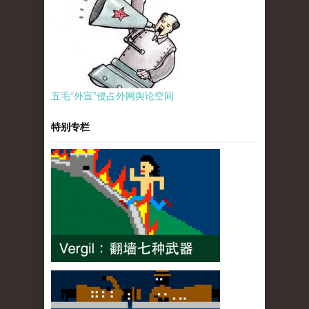
五毛“外宣”侵占外网舆论空间
特别专栏