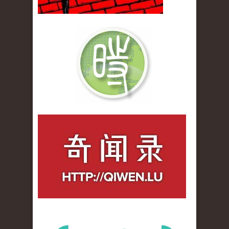
qiwenlu_logo.jpg