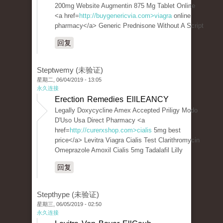
200mg Website Augmentin 875 Mg Tablet Online
<a href=
http://buygenericvia.com>viagra
online
pharmacy</a> Generic Prednisone Without A Script
回复
Steptwemy (未验证)
星期二, 06/04/2019 - 13:05
永久连接
Erection Remedies EllLEANCY
Legally Doxycycline Amex Accepted Priligy Modo
D'Uso Usa Direct Pharmacy <a
href=
http://curerxshop.com>cialis
5mg best
price</a> Levitra Viagra Cialis Test Clarithromycin
Omeprazole Amoxil Cialis 5mg Tadalafil Lilly
回复
Stepthype (未验证)
星期三, 06/05/2019 - 02:50
永久连接