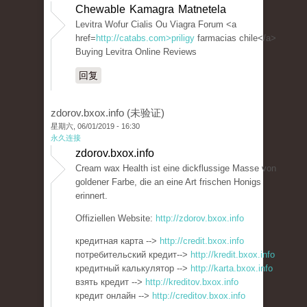
Chewable Kamagra Matnetela
Levitra Wofur Cialis Ou Viagra Forum <a
href=
http://catabs.com>priligy
farmacias chile</a>
Buying Levitra Online Reviews
回复
zdorov.bxox.info (未验证)
星期六, 06/01/2019 - 16:30
永久连接
zdorov.bxox.info
Cream wax Health ist eine dickflussige Masse von
goldener Farbe, die an eine Art frischen Honigs
erinnert.
Offiziellen Website:
http://zdorov.bxox.info
кредитная карта -->
http://credit.bxox.info
потребительский кредит-->
http://kredit.bxox.info
кредитный калькулятор -->
http://karta.bxox.info
взять кредит -->
http://kreditov.bxox.info
кредит онлайн -->
http://creditov.bxox.info