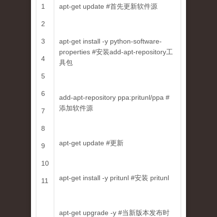
1
apt-get update #首先更新软件源
2
3
apt-get install -y python-software-
properties #安装add-apt-repository工
4
具包
5
6
add-apt-repository ppa:pritunl/ppa #
添加软件源
7
8
apt-get update #更新
9
10
apt-get install -y pritunl #安装 pritunl
11
apt-get upgrade -y #当新版本发布时