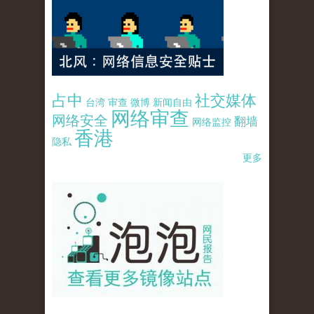
占中
社交媒体
台湾
审查
微博
新闻自由
网络审查
网络安全
翻墙
网络监控
香港
隐私
更多
pao-pao-banner-mirror-site-120814.jpg