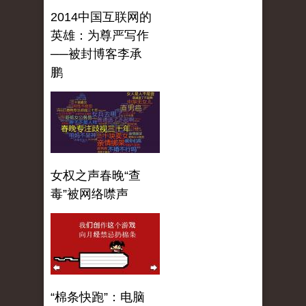
2014中国互联网的
英雄：为尊严写作
──被封博客李承
鹏
女权之声春晚“查
毒”被网络噤声
“棉条快跑”：电脑