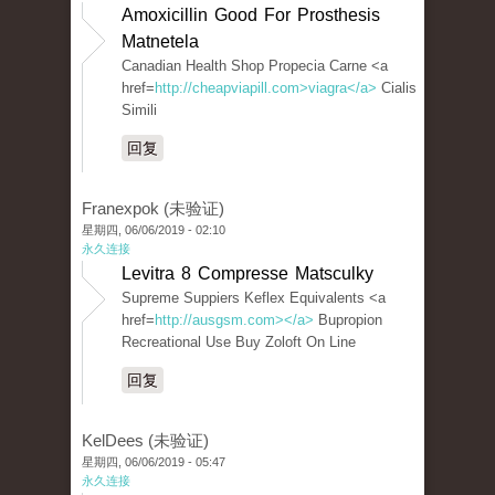
Amoxicillin Good For Prosthesis
Matnetela
Canadian Health Shop Propecia Carne <a
href=
http://cheapviapill.com>viagra</a>
Cialis
Simili
回复
Franexpok (未验证)
星期四, 06/06/2019 - 02:10
永久连接
Levitra 8 Compresse Matsculky
Supreme Suppiers Keflex Equivalents <a
href=
http://ausgsm.com></a>
Bupropion
Recreational Use Buy Zoloft On Line
回复
KelDees (未验证)
星期四, 06/06/2019 - 05:47
永久连接