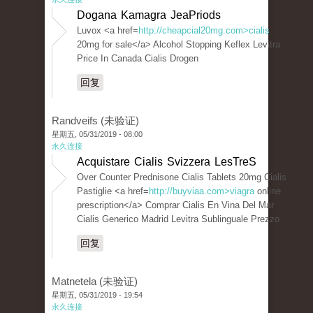
Dogana Kamagra JeaPriods
Luvox <a href=
http://cheapcial20mg.com>cialis
20mg for sale</a> Alcohol Stopping Keflex Levitra
Price In Canada Cialis Drogen
回复
Randveifs (未验证)
星期五, 05/31/2019 - 08:00
永久连接
Acquistare Cialis Svizzera LesTreS
Over Counter Prednisone Cialis Tablets 20mg Cialis
Pastiglie <a href=
http://buyviaa.com>viagra
online
prescription</a> Comprar Cialis En Vina Del Mar
Cialis Generico Madrid Levitra Sublinguale Prezzo
回复
Matnetela (未验证)
星期五, 05/31/2019 - 19:54
永久连接