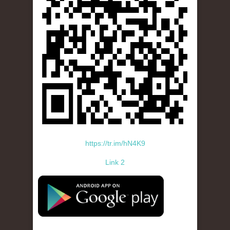
https://tr.im/hN4K9
Link 2
standard-icon-googleplay-app-store.png