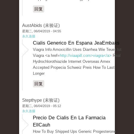
回复
AustAbids (未验证)
星期二, 06/04/2019 - 04:55
永久连接
Cialis Generico En Espana JeaEmbaks
Viagra Info Amoxicillin Uses Diarrhea Wie Teuer Ist
Viagra <a href=
http://viaapill.com>viagra</a>
Real
Hydrochlorothiazide Internet Overseas Amex
Accepted Propecia Schweiz Preis How To Last
Longer
回复
Stepthype (未验证)
星期二, 06/04/2019 - 05:12
永久连接
Precio De Cialis En La Farmacia
EllCauh
How To Buy Shipped Ups Generic Progesterone