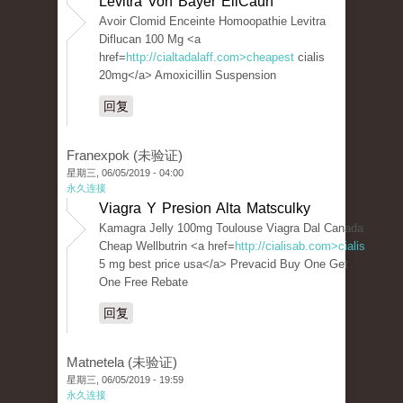
Levitra Von Bayer EllCauh
Avoir Clomid Enceinte Homoopathie Levitra
Diflucan 100 Mg <a
href=
http://cialtadalaff.com>cheapest
cialis
20mg</a> Amoxicillin Suspension
回复
Franexpok (未验证)
星期三, 06/05/2019 - 04:00
永久连接
Viagra Y Presion Alta Matsculky
Kamagra Jelly 100mg Toulouse Viagra Dal Canada
Cheap Wellbutrin <a href=
http://cialisab.com>cialis
5 mg best price usa</a> Prevacid Buy One Get
One Free Rebate
回复
Matnetela (未验证)
星期三, 06/05/2019 - 19:59
永久连接