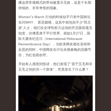
播这类常规模式的带动被显示无效，这是个长期
持续的、非常奇怪的现象。
Women”s March 行动的时候似乎只有中国舆论
在问WHY 、甚至鄙视，这其中就包括不少“民主
派”人士，他们在全球性权力运动的开启面前毫无
知觉，仿佛置身于平行世界。就如1月27日，国
际大屠杀纪念日（International Holocaust
Remembrance Day），当欧美网友都在哀悼和
反思的同时，中国网友在讨论央视春晚的洗脑节
目，为红包雨欢呼。
开始有人感觉到惊讶，他们发现了“居于五毛和非
五毛之间的另一个群体”，究竟发生了什么事？