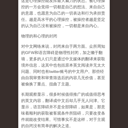
这是心理操控能发挥最大威力的状态。被心理操
控的一方会觉得一切都是自己的想法、来自自己
的意愿，也愿意为自己的一切表达和行为承担责
任。越是高水平的心理操控，被操控者越是坚定
的认为自己没有被操控，一切都是来自内心。
物理的和心理的封闭
对中文网络来说，封闭来自于两方面。众所周知
的GFW和语言障碍是物理性封闭，加之懒于翻
墙，更多的人们只是通过中文媒体的翻译来获取
境外信息，这其中也包括原本英文阅读并无太大
问题、同时也有twitter账号的中文用户。那些经
由自我审查和审查筛选后的内容几无价值，甚至
被偷换了重点、扭曲了主题。
长期观察显示，很多时候值得推广的或值得思考
的英文内容，翻译成中文后却几乎无人问津。它
显示，语言障碍并不是全部障碍，如果是，那意
味着顺利的获取被客观条件所阻碍，只要改变条
件就能改变结果。可惜事实不是这样，对于主观
的自闭没有简单的解决之道。