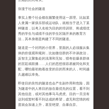
长期的封闭有关。
弥漫于社会的隧道
事实上整个社会都在频繁使用这一原理。比如某
人隶属一家俱乐部或运动队，就相当于进入了某
种隧道，以考入名校为目的的培训班、将成绩优
秀的学生与成绩不佳的学生区隔开来的教育方
法，其本身都是构建了不同的隧道。
隧道是一个封闭的小世界，里面的人必须服从集
体的价值观和规则，比如微信群的不许谈政治，
反智主义聚集处的浅薄和无知，猎奇欲爆表群体
的宫廷戏联播……人们的思想很容易被同化和支
配，哪怕最初抱着改变的目的而来的人，时间越
久越难以幸免。
即使目的良性的隧道也会产生副作用和危险，因
为隧道中的人将目的放在最优先的位置，看不到
其他信息，或对其他事马马虎虎。目的一旦没有
达到或暂时看不到达成的希望，虚无和悲情的程
度就会加速上升，甚至绝望、自暴自弃。