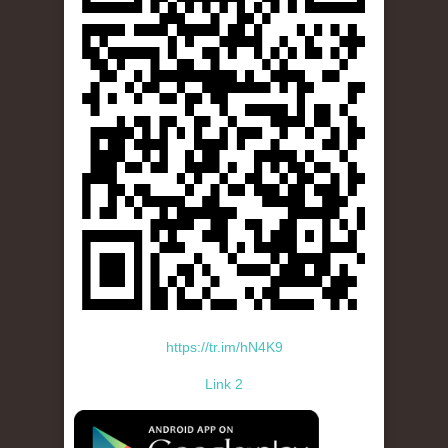
https://tr.im/hN4K9
Link 2
standard-icon-googleplay-app-store.png