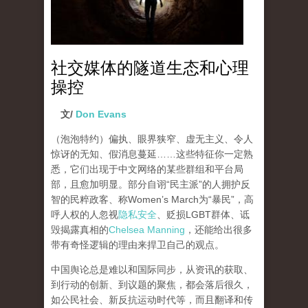
社交媒体的隧道生态和心理
操控
文/
Don Evans
（泡泡特约）
偏执、眼界狭窄、虚无主义、令人
惊讶的无知、假消息蔓延……这些特征你一定熟
悉，它们出现于中文网络的某些群组和平台局
部，且愈加明显。部分自诩“民主派”的人拥护反
智的民粹政客、称Women’s March为“暴民”，高
呼人权的人忽视
隐私安全
、贬损LGBT群体、诋
毁揭露真相的
Chelsea Manning
，还能给出很多
带有奇怪逻辑的理由来捍卫自己的观点。
中国舆论总是难以和国际同步，从资讯的获取、
到行动的创新、到议题的聚焦，都会落后很久，
如公民社会、新反抗运动时代等，而且翻译和传