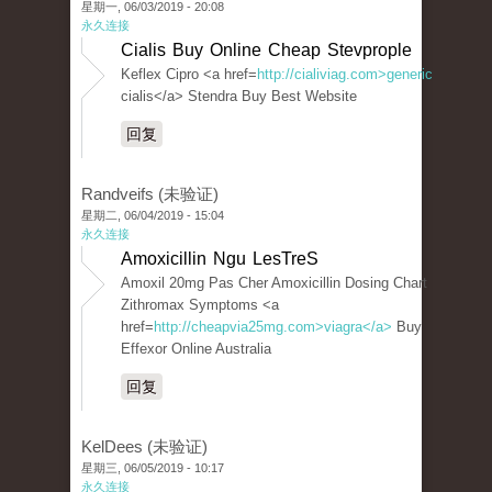
星期一, 06/03/2019 - 20:08
永久连接
Cialis Buy Online Cheap Stevprople
Keflex Cipro <a href=
http://cialiviag.com>generic
cialis</a> Stendra Buy Best Website
回复
Randveifs (未验证)
星期二, 06/04/2019 - 15:04
永久连接
Amoxicillin Ngu LesTreS
Amoxil 20mg Pas Cher Amoxicillin Dosing Chart
Zithromax Symptoms <a
href=
http://cheapvia25mg.com>viagra</a>
Buy
Effexor Online Australia
回复
KelDees (未验证)
星期三, 06/05/2019 - 10:17
永久连接