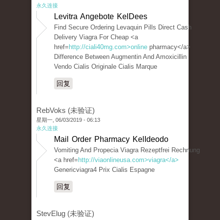
永久连接
Levitra Angebote KelDees
Find Secure Ordering Levaquin Pills Direct Cash
Delivery Viagra For Cheap <a
href=
http://ciali40mg.com>online
pharmacy</a>
Difference Between Augmentin And Amoxicillin
Vendo Cialis Originale Cialis Marque
回复
RebVoks (未验证)
星期一, 06/03/2019 - 06:13
永久连接
Mail Order Pharmacy KelIdeodo
Vomiting And Propecia Viagra Rezeptfrei Rechnung
<a href=
http://viaonlineusa.com>viagra</a>
Genericviagra4 Prix Cialis Espagne
回复
StevElug (未验证)