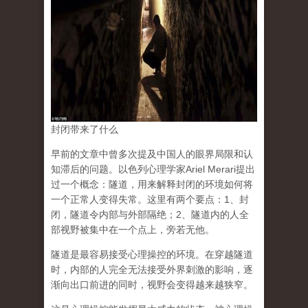
封闭带来了什么
早前的文章中曾多次提及中国人的眼界局限和认
知滞后的问题。以色列心理学家Ariel Merari提出
过一个概念：隧道，用来解释封闭的环境如何将
一个正常人变得失常。这里有两个要点：1、封
闭，隧道令内部与外部隔绝；2、隧道内的人全
部视野被集中在一个点上，旁若无他。
隧道是最容易接受心理操控的环境。在穿越隧道
时，内部的人完全无法接受外界刺激的影响，逐
渐向出口前进的同时，视野会变得越来越狭窄。