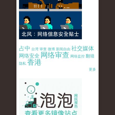
占中
社交媒体
台湾
审查
微博
新闻自由
网络审查
网络安全
翻墙
网络监控
香港
隐私
更多
pao-pao-banner-mirror-site-120814.jpg