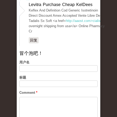
Levitra Purchase Cheap KelDees
Keflex And Definition Cod Generic Isotretinoin
Direct Discount Amex Accepted Vente Libre De
Tadalis Sx Soft <a href=
http://aaost.com>cialis
overnight shipping from usa</a> Online Pharmacy
Cr
回复
冒个泡吧！
用户名
标题
Comment
*