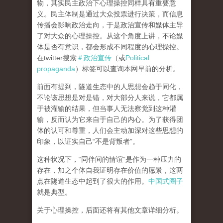
物，其实民主政治下心理操控同样具有重要意
义。民主体制是通过大众投票进行决策，而信息
传播会影响政治走向，于是政治宣传和媒体主导
了对大众的心理操控。从这个角度上讲，不论媒
体是否有意识，都会形成不同程度的心理操控。
在twitter搜索
＃政治宣传
（或
Political
propaganda
）标签可以查询本网早前的分析。
前面有提到，隧道生态中的人思想会趋于同化，
不论该思想是对是错，对大部分人来说，它都属
于被灌输的结果，但当事人无法察觉到这种灌
输，反而认为它来自于自己的内心。为了获得团
体的认可和尊重，人们会主动加深对这些思想的
印象，以证实自己“不是背叛者”。
这种状况下，“同伴间的情谊”是作为一种压力的
存在，加之个体自我证明存在价值的愿景，这两
点在隧道生态中起到了很大的作用。
中国式圈子
就是典型。
关于心理操控，后面还将有其他文章详细分析。