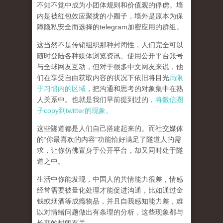
不知不觉中成为小团体规则和价值观的俘虏。墙
内是被红包效应聚拢的小圈子，墙外是原本为保
障隐私安全而选择的telegram加密应用的群组。
这当然不是传销组织那种封闭性，人们完全可以
随时登陆各种媒体浏览资讯、使用公开平台账号
与全球网友互动，但对于很多中文网友来说，他
们在享受自由获取内容的状况下依旧将目光
局限
于习惯内的区域
，把沟通和思考的对象集中在熟
人关系中。也就是我们早前提到过的，
将微信圈
子copy到twitter的现象。
这些隧道都是人们自己搭建起来的。而社交媒体
的“你最喜欢的内容”功能恰好满足了隧道人的需
求，让你仿佛置身于公开平台，却又同时处于隧
道之中。
生活中你能发现，中国人的共情能力很差，情感
经常需要被量化处理才能促进沟通，比如通过金
钱或烟酒等成瘾物品，并且自我感知能力差，难
以对情绪问题做出有条理的分析，这些现象都与