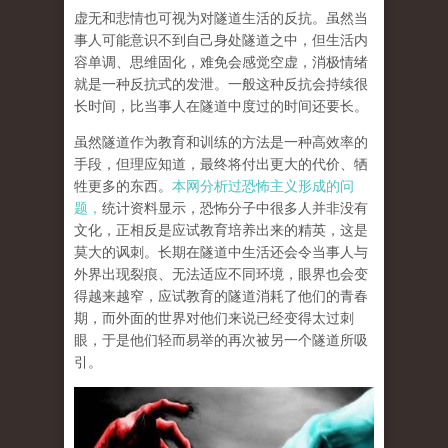
虚无和悲情也可视为对隧道生活的反抗。虽然当
事人可能意识不到自己身处隧道之中，但生活内
容单调、思维固化，难免会感觉空虚，消极情绪
就是一种反抗式的发泄。一般这种反抗会持续很
长时间，比当事人在隧道中度过的时间还要长。
虽然隧道作为教育和训练的方法是一种高效率的
手段，但理应知道，最终将付出更大的代价、牺
牲更多的东西。
本网分析过恐怖主义形成的问
题，
统计资料显示，恐怖分子中很多人并非没有
文化，正相反是应试教育培养出来的精英，这是
莫大的讽刺。长期在隧道中生活还会令当事人与
外界出现裂痕、无法适应不同环境，眼界也会变
得越来越窄，应试教育的隧道消耗了他们的青春
期，而外面的世界对他们来说已经变得太过刺
眼，于是他们轻而易举的再次被另一个隧道所吸
引。