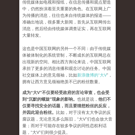
传统媒体如电视和报纸，在信息传播和观点塑造
中，仍然扮演着至关重要的角色。在互联网上广
为传播的消息，往往也来自传统媒体的报道——
准确出地说，很多重大新闻，首先从互联网传出
消息，然后经由传统媒体调查证实，再在互联网
大量转发。
这也是中国互联网的另外一个不同：由于传统媒
体被体制化的系统管制，不断成长的互联网总在
出现新的空间。相比西方舆论来说，中国互联网
承担了更多的消息传播和观念讨论的任务。中国
社交媒体上的意见领袖，比如
新浪微博的“大V
”，
拥有让西方意见领袖艳羡不已的粉丝数量。
成为“大V”不仅要经受政府的言论审查，也会受
到“沉默的螺旋”现象的影响。
也就是说，
他们不
仅要寻找安全的话题，而且要猜想粉丝的反应，
并因此迎合粉丝。
比如，对于没有太大争议的反
腐议题，无论意见多么陈旧，“大V”们也会放大音
量；而对于可能存在较多争议的同性恋权利话
题，“大V”们则很少提及。