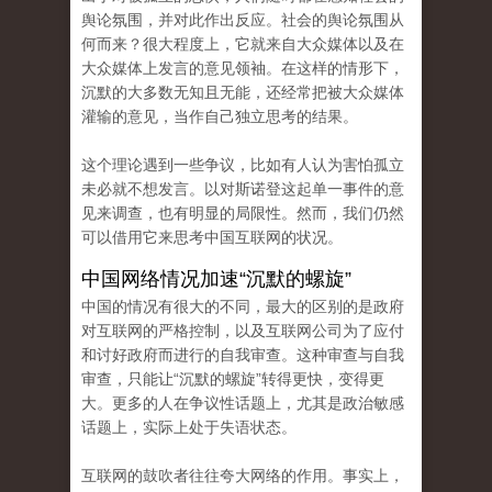
舆论氛围，并对此作出反应。社会的舆论氛围从
何而来？很大程度上，它就来自大众媒体以及在
大众媒体上发言的意见领袖。在这样的情形下，
沉默的大多数无知且无能，还经常把被大众媒体
灌输的意见，当作自己独立思考的结果。
这个理论遇到一些争议，比如有人认为害怕孤立
未必就不想发言。以对斯诺登这起单一事件的意
见来调查，也有明显的局限性。然而，我们仍然
可以借用它来思考中国互联网的状况。
中国网络情况加速“沉默的螺旋”
中国的情况有很大的不同，最大的区别的是政府
对互联网的严格控制，以及互联网公司为了应付
和讨好政府而进行的自我审查。这种审查与自我
审查，只能让“沉默的螺旋”转得更快，变得更
大。更多的人在争议性话题上，尤其是政治敏感
话题上，实际上处于失语状态。
互联网的鼓吹者往往夸大网络的作用。事实上，