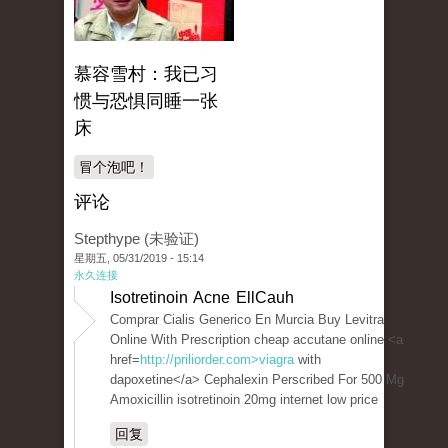
慕容雪村：我已习
惯与恐惧同睡一张
床
冒个泡吧！
评论
Stepthype (未验证)
星期五, 05/31/2019 - 15:14
永久连接
Isotretinoin Acne EllCauh
Comprar Cialis Generico En Murcia Buy Levitra
Online With Prescription cheap accutane online <a
href=
http://priliorder.com>viagra
with
dapoxetine</a> Cephalexin Perscribed For 500 Mg
Amoxicillin isotretinoin 20mg internet low price
回复