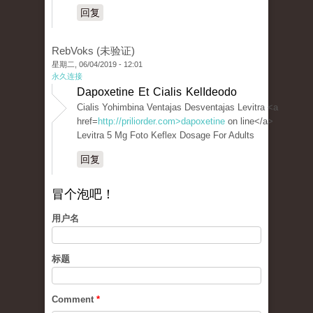
回复
RebVoks (未验证)
星期二, 06/04/2019 - 12:01
永久连接
Dapoxetine Et Cialis KelIdeodo
Cialis Yohimbina Ventajas Desventajas Levitra <a
href=
http://priliorder.com>dapoxetine
on line</a>
Levitra 5 Mg Foto Keflex Dosage For Adults
回复
冒个泡吧！
用户名
标题
Comment
*