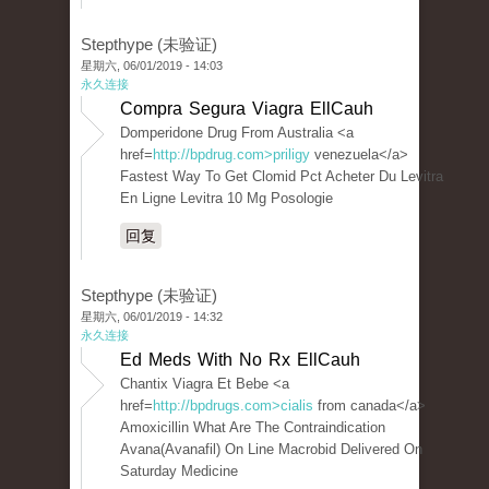
Stepthype (未验证)
星期六, 06/01/2019 - 14:03
永久连接
Compra Segura Viagra EllCauh
Domperidone Drug From Australia <a
href=
http://bpdrug.com>priligy
venezuela</a>
Fastest Way To Get Clomid Pct Acheter Du Levitra
En Ligne Levitra 10 Mg Posologie
回复
Stepthype (未验证)
星期六, 06/01/2019 - 14:32
永久连接
Ed Meds With No Rx EllCauh
Chantix Viagra Et Bebe <a
href=
http://bpdrugs.com>cialis
from canada</a>
Amoxicillin What Are The Contraindication
Avana(Avanafil) On Line Macrobid Delivered On
Saturday Medicine