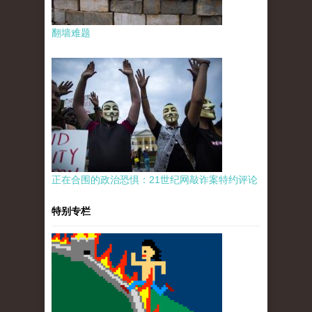
翻墙难题
正在合围的政治恐惧：21世纪网敲诈案特约评论
特别专栏