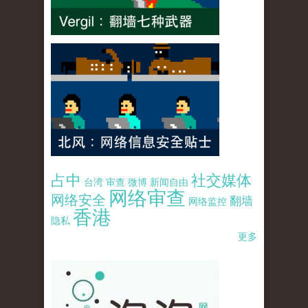
占中
社交媒体
台湾
审查
微博
新闻自由
网络审查
网络安全
翻墙
网络监控
香港
隐私
更多
pao-pao-banner-mirror-site-120814.jpg