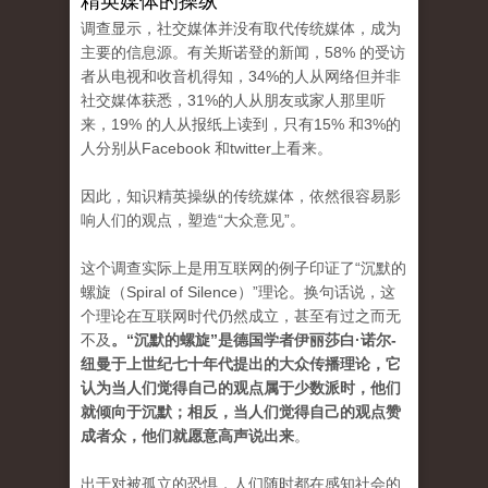
精英媒体的操纵
调查显示，社交媒体并没有取代传统媒体，成为
主要的信息源。有关斯诺登的新闻，58% 的受访
者从电视和收音机得知，34%的人从网络但并非
社交媒体获悉，31%的人从朋友或家人那里听
来，19% 的人从报纸上读到，只有15% 和3%的
人分别从Facebook 和twitter上看来。
因此，知识精英操纵的传统媒体，依然很容易影
响人们的观点，塑造“大众意见”。
这个调查实际上是用互联网的例子印证了“沉默的
螺旋（Spiral of Silence）”理论。换句话说，这
个理论在互联网时代仍然成立，甚至有过之而无
不及
。“沉默的螺旋”是德国学者伊丽莎白·诺尔-
纽曼于上世纪七十年代提出的大众传播理论，它
认为当人们觉得自己的观点属于少数派时，他们
就倾向于沉默；相反，当人们觉得自己的观点赞
成者众，他们就愿意高声说出来
。
出于对被孤立的恐惧，人们随时都在感知社会的