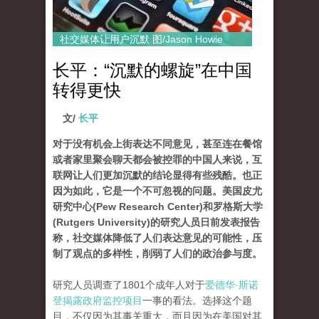
社交媒体让用户沉默 图/Jason Howie
长平：“沉默的螺旋”在中国
转得更快
文/
长平
对于没有机会上街表达不同意见，甚至连在餐馆
或者家里聚会聊天都会被控罪的中国人来说，互
联网让人们更加沉默的结论显得有些残酷。也正
因为如此，它是一个不可忽视的问题。美国皮尤
研究中心(Pew Research Center)和罗格斯大学
(Rutgers University)的研究人员日前发表报告
称，社交媒体降低了人们表达意见的可能性，压
制了观点的多样性，削弱了人们的政治参与度。
研究人员调查了1801个成年人对于
爱德华·斯诺
登揭露政府监控项目
一事的看法。选择这个题
目，不仅因为其事关重大，而且因为在美国对其