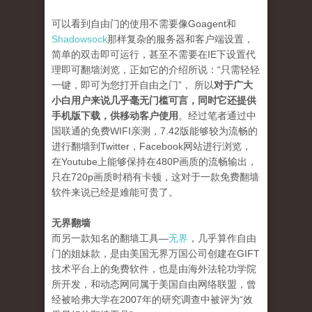
可以看到自由门的使用不需要像Goagent和
Shadowsock
那样复杂的服务器和客户端设置，
简单的双击即可运行，甚至不需要在IE下设置代
理即可翻墙浏览，正如它的介绍所说：“只需轻轻
一键，即可为您打开自由之门”， 所以
对于广大
小白用户来说几乎毫无门槛可言，同时它还提供
手机版下载，供移动客户使用
。经过笔者通过中
国联通的免费WIFI亲测，7.42版能够较为流畅的
进行翻墙到Twitter，Facebook网站进行浏览，
在Youtube上能够保持在480P画质的流畅输出，
只在720p画质时稍有卡顿，这对于一款免费翻墙
软件来说已经是难能可贵了。
无界翻墙
而另一款知名的翻墙工具—
无界
，几乎算作自由
门的姐妹款，是由美国无界万国公司创建在GIFT
技术平台上的免费软件，也是由海外法轮功学院
所开发，和动态网同属于美国自由网络联盟，曾
经被哈弗大学在2007年的研究调查中被评为“效