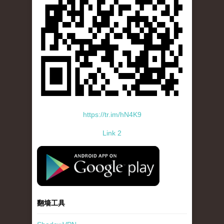
https://tr.im/hN4K9
Link 2
standard-icon-googleplay-app-store.png
翻墙工具