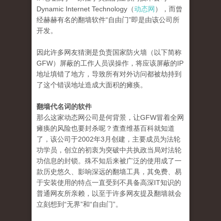
Dynamic Internet Technology（
动态网
），而曾
经赫赫有名的翻墙软件“自由门”即是由该公司所
开发。
因此许多网友猜测是负责国家防火墙（以下简称
GFW）屏蔽的工作人员误操作，将应该屏蔽的IP
地址填错了地方，导致所有对外访问都被劫持到
了这个错误地址造成大面积的瘫痪。
翻墙代名词的软件
那么这家动态网公司是何背景，让GFW冒着全网
瘫痪的风险也要封杀呢？查查维基百科就知道
了，该公司于2002年3月创建，主要成员为法轮
功学员，创立的初衷为突破中共执政当局对法轮
功信息的封锁。殊不知后来被广泛的使用成了一
款历史悠久、影响深远的翻墙工具，其免费、易
于安装使用的特点一直受到不具备高深IT知识的
普通网友所亲赖，以至于许多网友提及翻墙就会
立刻想到“无界”和“自由门”。