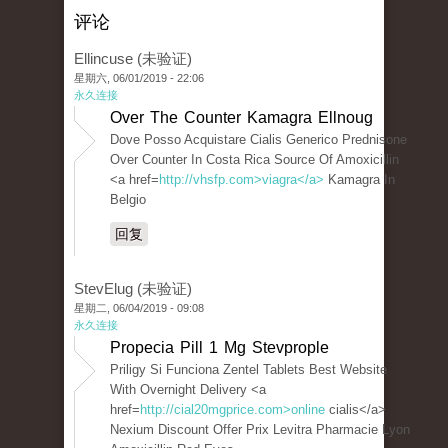
评论
Ellincuse (未验证)
星期六, 06/01/2019 - 22:06
永久连接
Over The Counter Kamagra Ellnoug
Dove Posso Acquistare Cialis Generico Prednisone
Over Counter In Costa Rica Source Of Amoxicillin
<a href=
http://vhsfp.com>viagra</a>
Kamagra In
Belgio
回复
StevElug (未验证)
星期二, 06/04/2019 - 09:08
永久连接
Propecia Pill 1 Mg Stevprople
Priligy Si Funciona Zentel Tablets Best Website
With Overnight Delivery <a
href=
http://cial20mgprice.com>online
cialis</a>
Nexium Discount Offer Prix Levitra Pharmacie Lyon