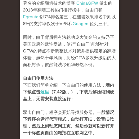
著名的介绍翻墙技术的博客
ChinaGFW
做出的
2013年翻墙工具热门排行榜中，自由门和
Fqrouter
以7%排名第三，在翻墙效果排名中则以
8%的支持率仅次于VPN和
Goagent
位列三甲。
同时，由于背后拥有法轮功庞大资金的支持乃至
美国政府的默许受益，使得“自由门”能够针对
GFW的特点不断调整技术对策并提供稳定的翻墙
体验，虽然十年风雨，历经GFW多次升级后的大
面积封杀，依然能洗尽铅华毅然不倒。
自由门使用方法
下面我们简单介绍一下自由门的使用方法，
墙内
下载点击
这里
（7.42版，），下载后解压缩到硬
盘上，无需安装直接运行
：
双击自由门，程序会开始寻找服务器。
一般情况
下程序会运行代理模式，自动打开IE，设置IE代
理，然后上到动态网主页。然后你就可以新打开
一个标签页自由的翱翔在互联网之中。