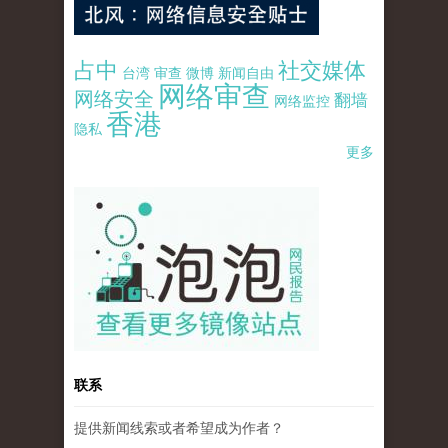
占中
社交媒体
台湾
审查
微博
新闻自由
网络审查
网络安全
翻墙
网络监控
香港
隐私
更多
pao-pao-banner-mirror-site-120814.jpg
联系
提供新闻线索或者希望成为作者？