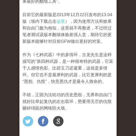
果最好的翻墙工具”。
目前它的最新版是2013年12月22日发布的13.04
版（墙内下载点击
这里
），因为使用方法和效果
和自由门极为相似，这里就不再敷述，不过经过
笔者测试该版本翻墙体验差强人意，期待它的更
新版本能够针对目前GFW做出更好的对策。
作为《七种武器》中的多情环，古龙先生是这样
描写的“第四种武器，是一种很奇特的武器，它富
于人感情色彩、比碧玉刀还凝重，这就是多情
环。但它也不是最犀利的武器，比它更犀利的是
“恩怨、仇恨”，快意恩仇才是最令人致命的。
不错，正因为法轮功的历史恩怨，无界和自由门
就好比举起复仇的左右双环，势要用无尽的仇恨
砸碎绵延的网络防火墙。