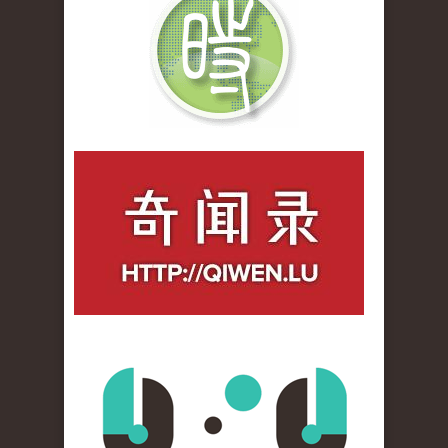
qiwenlu_logo.jpg