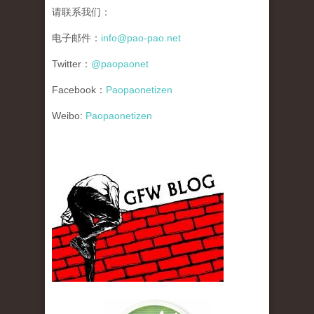
请联系我们：
电子邮件：
info@pao-pao.net
Twitter：
@paopaonet
Facebook：
Paopaonetizen
Weibo:
Paopaonetizen
gfw_blog_small.jpg