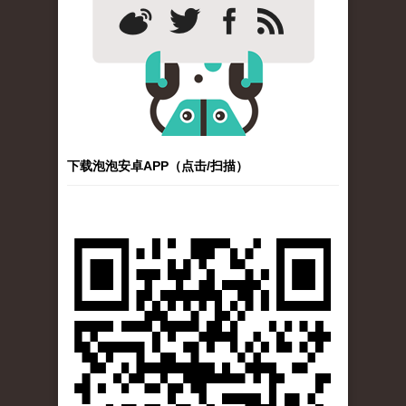
下载泡泡安卓APP（点击/扫描）