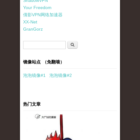
ShadowVPN
Your Freedom
倩影VPN网络加速器
XX-Net
GranGorz
搜索表单
搜索
镜像站点 （免翻墙）
泡泡
镜像
#1
泡泡
镜像#2
热门文章