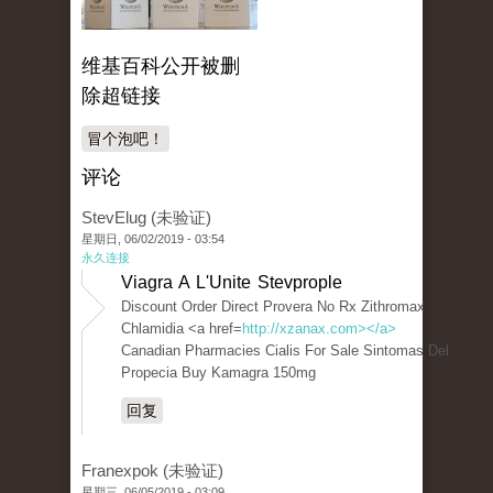
维基百科公开被删
除超链接
冒个泡吧！
评论
StevElug (未验证)
星期日, 06/02/2019 - 03:54
永久连接
Viagra A L'Unite Stevprople
Discount Order Direct Provera No Rx Zithromax
Chlamidia <a href=
http://xzanax.com></a>
Canadian Pharmacies Cialis For Sale Sintomas Del
Propecia Buy Kamagra 150mg
回复
Franexpok (未验证)
星期三, 06/05/2019 - 03:09