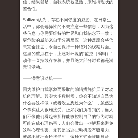
信，结果就是，自我系统被激活，来维持现状的
整合性。
Sullivan认为，存在不同强度的威胁。在日常生
活中，你会选择性的不去注意一些信息，因为这
些信息与你需要维持的世界和自我信念不一致；
更危险的威胁来自于分离反应，这种反应会将信
息完全抹去，令自己保持一种绝对的观察片面。
这里的重点在于，
上述对环境的“监控（编辑）”
动作一直持续存在着，并且绝大部分时候都是潜
意识活动。
——潜意识动机——
因为维护自我形象而采取的编辑措施扩展了对动
机的理解。其实大多数时候，你会不知道自己为
什么要这样做（或者没去想过为什么），虽然这
个事实让人很难接受。正如我们所看到的，当人
们不像他们看起来那样能够控制自己的行为时就
可能造成心理伤害，人们会做出一些解释来避免
这种心理伤害。尤其是当这些动机没有吸引力、
或者不被社会所接受时，这种方式会被明显放