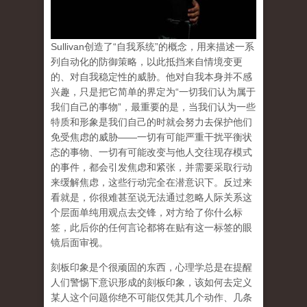
Sullivan创造了“自我系统”的概念，用来描述一系
列自动化的防御策略，以此抵挡来自情境变更
的、对自我稳定性的威胁。他对自我本身并不感
兴趣，只是把它简单的界定为“一切我们认为属于
我们自己的事物”，最重要的是，当我们认为一些
特质和形象是我们自己的时就会努力去保护他们
免受焦虑的威胁——一切有可能严重干扰平衡状
态的事物、一切有可能改变与他人交往现存模式
的事件，都会引发焦虑和紧张，并需要采取行动
来缓解焦虑，这些行动完全在潜意识下。反过来
看就是，
你很难甚至说无法通过忽略人际关系这
个层面单纯用观点去交锋，对方给了你什么标
签，此后你的任何言论都将在贴有这一标签的眼
镜后面审视。
刻板印象是个很顽固的东西，心理学总是在提醒
人们警惕下意识形成的刻板印象，该如何去定义
某人这个问题你绝不可能仅凭其几个动作、几条