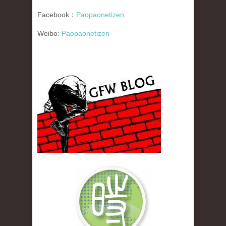
Facebook：
Paopaonetizen
Weibo:
Paopaonetizen
gfw_blog_small.jpg