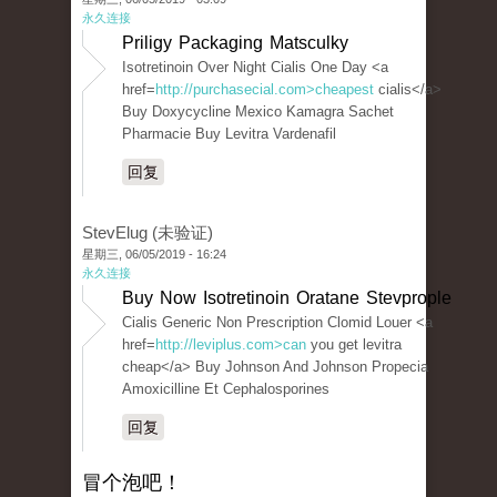
永久连接
Priligy Packaging Matsculky
Isotretinoin Over Night Cialis One Day <a
href=
http://purchasecial.com>cheapest
cialis</a>
Buy Doxycycline Mexico Kamagra Sachet
Pharmacie Buy Levitra Vardenafil
回复
StevElug (未验证)
星期三, 06/05/2019 - 16:24
永久连接
Buy Now Isotretinoin Oratane Stevprople
Cialis Generic Non Prescription Clomid Louer <a
href=
http://leviplus.com>can
you get levitra
cheap</a> Buy Johnson And Johnson Propecia
Amoxicilline Et Cephalosporines
回复
冒个泡吧！