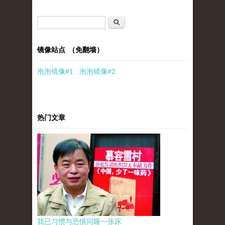
搜索表单
搜索
镜像站点 （免翻墙）
泡泡
镜像
#1
泡泡
镜像#2
热门文章
我已习惯与恐惧同睡一张床