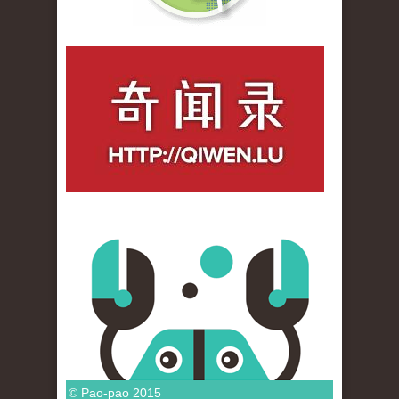
qiwenlu_logo.jpg
© Pao-pao 2015