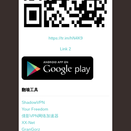
https://tr.im/hN4K9
Link 2
standard-icon-googleplay-app-store.png
翻墙工具
ShadowVPN
Your Freedom
倩影VPN网络加速器
XX-Net
GranGorz