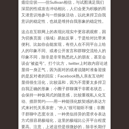
癔症症状——但Sullivan相信，与试图满足我们
深层的性或攻击冲动相比，人们会更为积极的而
又潜意识地参与一些操纵活动，以此来
捍卫自我
意识的稳定性，也就是维持自我形象的稳定性
。
这点在互联网上的表现比现实中更容易观察，因
为切换页面（场域）易如反掌，于是给对比带来
便利。比如你会能发现，有些人在不同平台上给
人的印象不同、或者公开发言和群聊交流给人的
印象不同，除非是非常熟悉此人的朋友，甚至会
误会“被盗号”。打个比方，twitter上时政内容论述
显得一身正气，因为面对的或者说随时准备迎接
的是反对者的回应；Facebook熟人亲友互动时
显得很生活化，比较温和，因为不需要太多捍卫
自我正确的形象；小圈子群聊属于非匿名状态，
会保持一种饭局式的随意感，比较重视私人化互
动、措辞简约——用一种能强化默契感的表达方
式来衬托关系亲密，“外人”很可能听不懂；非圈
子群聊中态度冷淡，一种类似排异的需求令表达
方式很容易极端化，这里的极端比公开平台程度
要高。注意，上述这些是很微妙的，除非长期仔