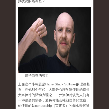
执状况的培养基？
——维持自尊的努力——
上面这个小标题是Harry Stack Sullivan的理论基
石，在他那个年代，大部分心理学家使用的都是
弗洛伊德的驱动力理论——弗洛伊德认为
人们有
一种强烈的需要，避免可能会摧毁自尊的觉察，
他使用的是censorship（审查者）的概念
来解释