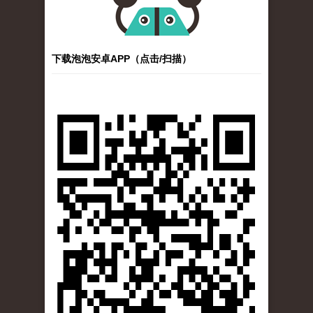
下载泡泡安卓APP（点击/扫描）