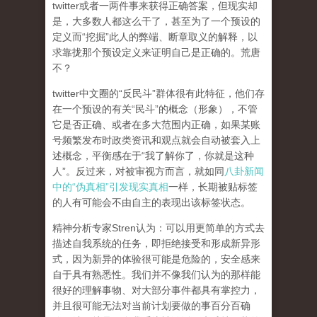
twitter或者一两件事来获得正确答案，但现实却
是，大多数人都这么干了，甚至为了一个预设的
定义而“挖掘”此人的弊端、断章取义的解释，以
求靠拢那个预设定义来证明自己是正确的。荒唐
不？
twitter中文圈的“反民斗”群体很有此特征，他们存
在一个预设的有关“民斗”的概念（形象），不管
它是否正确、或者在多大范围内正确，如果某账
号频繁发布时政类资讯和观点就会自动被套入上
述概念，平衡感在于“我了解你了，你就是这种
人”。反过来，对被审视方而言，就如同
八卦新闻
中的“伪真相”引发现实真相
一样，长期被贴标签
的人有可能会不由自主的表现出该标签状态。
精神分析专家Stren认为：可以用更简单的方式去
描述自我系统的任务，即拒绝接受和形成新异形
式，
因为新异的体验很可能是危险的，安全感来
自于具有熟悉性
。我们并不像我们认为的那样能
很好的理解事物、对大部分事件都具有掌控力，
并且很可能无法对当前计划要做的事百分百确