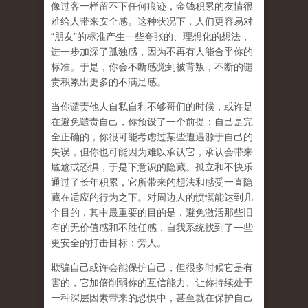
像过客一样留不下任何痕迹，金钱积累的友情很
难给人带来安全感。这种状况下，人们更容易对
“朋友”的标准产生一些夸张的、理想化的想法，
进一步加深了孤独感，因为不再有人能合乎你的
标准。于是，你会不断感觉到被背叛，不断的谴
责积累出更多的不满足感。
当你谴责他人自私自利不够哥们的时候，或许是
在避免谴责自己，你预设了一个前提：自己是完
全正确的，你很可能考虑过某些遭遇源于自己的
失误，但你也可能因为难以承认它，承认会带来
尴尬或恐惧，于是下意识的隐藏。孤立和不快乐
通过了长年积累，它所带来的想法和感受一直隐
藏在适应的行为之下。对周边人的愤慨能达到几
个目的，其中最重要的目的是，避免激活那些旧
有的无价值感和不胜任感，自我系统找到了一些
更安全的打击目标：旁人。
欺骗自己或许会能保护自己，但很多时候它是有
害的，它加倍削弱你的互信能力、让你持续处于
一种深层因素带来的恐惧中，甚至就在保护自己