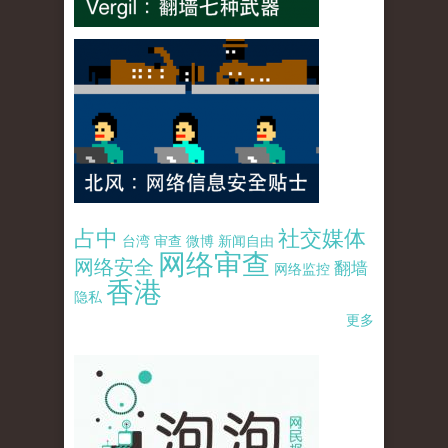
占中
社交媒体
台湾
审查
微博
新闻自由
网络审查
网络安全
翻墙
网络监控
香港
隐私
更多
pao-pao-banner-mirror-site-120814.jpg