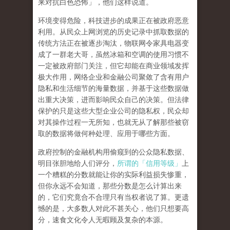
来对抗白色恐怖」，他们这样说道。
环境变得危险，科技进步的成果正在被政府恶意
利用。从民众上网浏览的历史记录中抓取数据的
传统方法正在被逐步淘汰，物联网令家具电器变
成了一群老大哥，虽然冰箱和空调的使用习惯不
一定被政府部门关注，但它却能在商业领域发挥
极大作用，网络企业和金融公司聚敛了含有用户
隐私和生活细节的海量数据，并基于这些数据做
出重大决策，进而影响民众自己的决策。但法律
保护的只是这些大型企业公司的隐私权，民众却
对其操作过程一无所知，也就无从了解那些被窃
取的数据将做何种处理、应用于哪些方面。
政府控制的金融机构用偷窥到的公众隐私数据、
明目张胆地给人们评分，
所谓的「信用等级」
上
一个糟糕的分数就能让你的实际利益损失惨重，
但你永远不会知道，那些分数是怎么计算出来
的，它们究竟合不合理只有当权者说了算。更遗
憾的是，大多数人对此不甚关心，他们只想要高
分，速食文化令人无暇顾及复杂的本源。