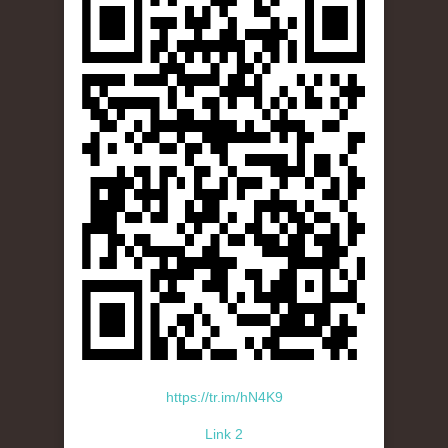
https://tr.im/hN4K9
Link 2