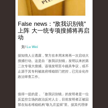
False news：“敌我识别镜”
上阵 大一统专项搜捕将再启
动
文/
Lu Wei
据知情人士透露，警方在本周末将再一次启动大
搜捕行动。这是自「敌我识别镜」发明以来的第
二次专项大搜捕。该项发明至今颇具争议，或不
止源于其专利被政府维稳部门把控，已完全化作
政治审查工作。
值得一提的是，「敌我识别镜」的发明者是一位
反监控立场的政治反对人士，目前发明者正被囚
禁在知名维稳机构
“
敬九庄监狱
”
里。据其代理律