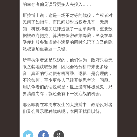
的幸存者偏见误导更多人去投入
……
斯拉博士说：这是一场不对等的战役，当权者对
民间了如指掌、而民间却对当权者几乎一无所
知，科技和相关法律造就了一面单向镜，重要数
据被政府把控、算法被保密政策隐藏，民众在享
受便利服务和虚荣心满足的同时忘记了自己的隐
私权更加重要这一关键。
所幸抗争者还是乐观的，他们认为，政府只会无
限贪婪地获取数据，因此会给分析带来更多噪
音，真正的行动便有机可乘。逻辑上是合理的，
不论如何，至少更多人已经开始思考这一问题。
用抗争者们的话说就是：世上没有终极魔鬼，只
要清醒尚存，就还会有下一次迎战的机会。
那么即将在本周末发生的大搜捕中，政治反对者
们又会展示哪种战略呢，本网正拭目以待。