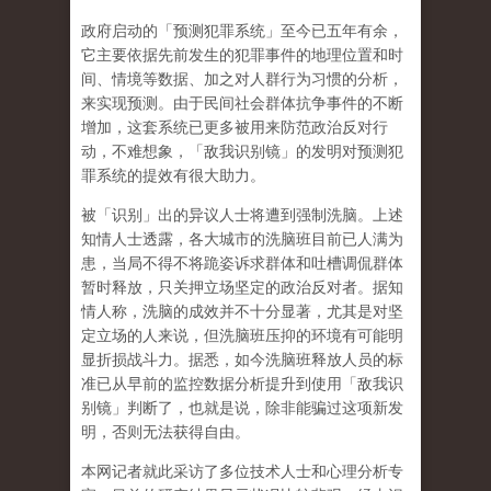
政府启动的「预测犯罪系统」至今已五年有余，
它主要依据先前发生的犯罪事件的地理位置和时
间、情境等数据、加之对人群行为习惯的分析，
来实现预测。由于民间社会群体抗争事件的不断
增加，这套系统已更多被用来防范政治反对行
动，不难想象，「敌我识别镜」的发明对预测犯
罪系统的提效有很大助力。
被「识别」出的异议人士将遭到强制洗脑。上述
知情人士透露，各大城市的洗脑班目前已人满为
患，当局不得不将跪姿诉求群体和吐槽调侃群体
暂时释放，只关押立场坚定的政治反对者。据知
情人称，洗脑的成效并不十分显著，尤其是对坚
定立场的人来说，但洗脑班压抑的环境有可能明
显折损战斗力。据悉，如今洗脑班释放人员的标
准已从早前的监控数据分析提升到使用「敌我识
别镜」判断了，也就是说，除非能骗过这项新发
明，否则无法获得自由。
本网记者就此采访了多位技术人士和心理分析专