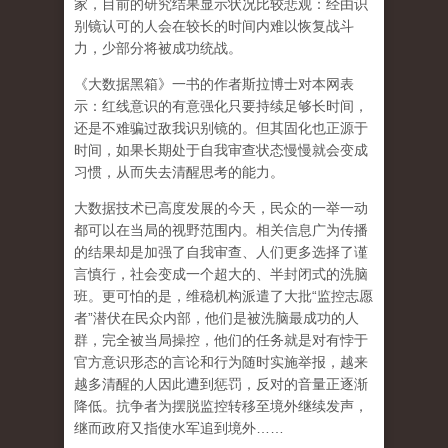
家，目前的研究结果显示状况比较悲观：经由识
别镜认可的人会在较长的时间内难以恢复战斗
力，少部分将被成功统战。
《大数据黑箱》一书的作者斯拉博士对本网表
示：红线意识的有意强化只要持续足够长时间，
还是不难骗过敌我识别镜的。但其固化也正源于
时间，如果长期处于自我审查状态慢慢就会变成
习惯，从而失去清醒思考的能力。
大数据技术已高度发展的今天，民众的一举一动
都可以在当局的视野范围内。相关信息广为传播
的结果却是加强了自我审查、人们更多选择了谨
言慎行，社会变成一个超大的、半封闭式的洗脑
班。更可怕的是，维稳机构派遣了大批
“
监控志愿
者
”
潜伏在民众内部，他们是被洗脑最成功的人
群，完全被当局操控，他们的任务就是对有悖于
官方意识形态的言论和行为随时实施举报，越来
越多清醒的人因此遭到惩罚，反对的音量正逐渐
降低。抗争者为摆脱监控转移至境外继续发声，
继而政府又指使水军追到境外
……