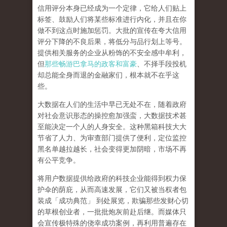
信用评分本身已经成为一个定律，它给人们贴上
标签、鼓励人们将某些标准进行内化，并且在你
做不到这点时施加惩罚。大批的宣传在夸大信用
评分下降的不良后果，将低分与品行划上等号。
提供相关服务的企业从粉饰的不安全感中牟利，
但
那些畅游巴拿马的政客和富豪
、不择手段投机
却总能全身而退的金融家们，根本就不在乎这
些。
大数据在人们的生活中早已无处不在，随着政府
对社会意识形态的操控愈加强蛮，大数据技术甚
至能决定一个人的人身安全。这种黑箱科技大大
节省了人力、为审查部门提供了便利，定位监控
黑名单越拉越长，社会变得更加阴暗，市场不再
有公平竞争。
将用户数据提供给政府的科技企业能得到权力保
护伞的荫庇，从而高速发展，它们又被当权者包
装成「成功典范」
到处展览，欺骗那些发财心切
的草根创业者，一批批炮灰前赴后继。而媒体只
会宣传极特殊的侥幸成功案例，再利用普遍存在