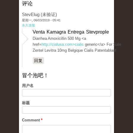
评论
StevElug (未验证)
星期一, 06/03/2019 - 05:41
永久连接
Venta Kamagra Entrega Stevprople
Diarrhea Amoxicillin 500 Mg <a
href=
http://cialusa.com>cialis
generic</a> For Sale
Zentel Levitra 10mg Belgique Cialis Patentablauf
回复
冒个泡吧！
用户名
标题
Comment
*