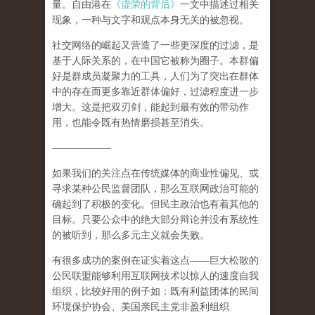
量。自由港在
《虚荣的背后》
一文中描述过相关
现象，一种与文字和观点本身无关的被忽视。
社交网络的崛起又营造了一些更深度的过滤，是
基于人际关系的
，在中国它被称为圈子。本群偏
好是群成员凝聚力的工具，人们为了突出在群体
中的存在而更多靠近群体偏好，过滤程度进一步
增大。这是把双刃剑，能起到最有效的带动作
用，也能令既有热情磨损甚至消失。
——————
如果我们的关注点在传统媒体的商业性偏见、或
寻求某种公民监督团队，那么互联网政治可能的
确起到了积极的变化。但民主政治也有着其他的
目标。只要公众中的绝大部分辩论并没有系统性
的被听到，那么多元主义就会失败。
有很多成功的案例在证实着这点
——
巨大松散的
公民联盟能够利用互联网技术以惊人的速度自我
组织
，比较好用的例子如：既有利益团体的民间
环境保护协会、美国亲民主党非盈利组织