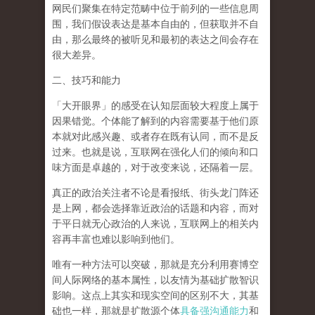
网民们聚集在特定范畴中位于前列的一些信息周
围，我们假设表达是基本自由的，但获取并不自
由，那么最终的被听见和最初的表达之间会存在
很大差异。
二、技巧和能力
「大开眼界」的感受在认知层面较大程度上属于
因果错觉。个体能了解到的内容需要基于他们原
本就对此感兴趣、或者存在既有认同，而不是反
过来。也就是说，互联网在强化人们的倾向和口
味方面是卓越的，对于改变来说，还隔着一层。
真正的政治关注者不论是看报纸、街头龙门阵还
是上网，都会选择靠近政治的话题和内容，而对
于平日就无心政治的人来说，互联网上的相关内
容再丰富也难以影响到他们。
唯有一种方法可以突破，那就是
充分利用赛博空
间人际网络的基本属性
，以友情为基础扩散智识
影响。这点上其实和现实空间的区别不大，其基
础也一样，那就是扩散源个体
具备强沟通能力
和