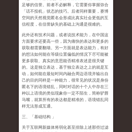
足够的信誉。前者不必解释，它需要你掌握弥合
「话不投机」状态的技巧。后者同样重要，赛博
空间的天然视觉匿名会形成比真实社会更低的互
信程度，在信誉缺失的基础上沟通是很难的。
此外还有技术问题，或者说技术能力，在中国这
方面要求还要高一些，因为痛快的表达和更多的
获取都需要翻墙。另一方面就是
表达能力
，有好
的想法如何能在等级位置偏低的情况下尽可能被
更多获取、真实的意思能否精准表述是很关键
的。这是独立表达，基于独立表达之上的就是互
动，如何能在最短时间内
融合周边语境
并输出自
己的目的同样是一种能力，很常见的状况是身份
匿名下的语境错乱，同时对话的十个人中存在三
种以上语境的类似现象你一定不陌生，简称驴唇
马嘴，就算所有的表达都是精准的，语境错乱同
样无法形成互通。
三、「基础结构
」
关于互联网新媒体将弱化甚至排除上述那些过滤