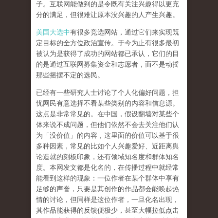
子。互联网能做到的是令既有关注兴趣得以更充
分的满足，但很难让原本没兴趣的人产生兴趣。
美国大选中
有很多竞选网站，通过它们来实现既
定目标的全方位政治宣传。于今为止有很多最初
被认为是获得了成功的网站都已承认，它们的目
的是通过互联网募集资金和志愿者，而不是动摇
那些摇摆不定的选民。
已经有一些研究人士讨论了
个人化偏好问题
，担
忧网民有意选择不看某些类别的内容和信息源。
这点是非常常见的。在中国，假设翻墙对某些个
体来说不成问题，但他们依然不会去关注他们认
为「没价值」的内容，这里面的价值可以基于很
多种因素，常见的比如个人兴趣爱好、近距离舆
论造就的刻板印象，还有领域知名度和群体知名
度。本网发文都是化名的，在传播过程中就经常
能看到这样的现象：一位作者在某个群体中享有
足够的声誉，只要是其创作的作品都会能唤起热
情的讨论，但同样是这位作者，一旦化名出现，
其作品能获得的反馈便极少，甚至大幅拉低点击