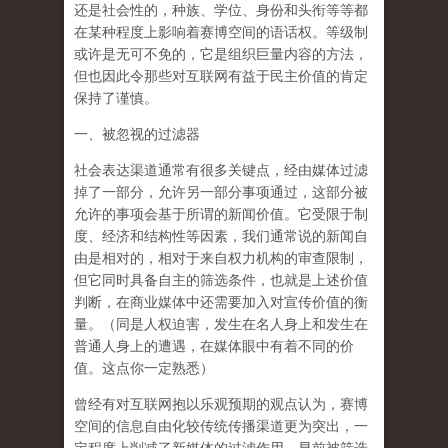
还是
社会性
的，种族、学位、身份和头衔等等都
在某种程度上影响着赛博空间的语话权。等级制
或许是无可不免的，它是组织巨量内容的方法，
但也因此令那些对互联网有益于民主价值的肯定
保持了谨慎。
一、被忽视的过滤器
社会表达渠道通常有很多关键点，经由媒体过滤
掉了一部分，允许另一部分事项通过，这部分被
允许的事项会基于所谓的新闻价值。它受限于制
度、经济和结构性等因素，我们通常说的新闻自
由是相对的，相对于来自权力机构的审查限制，
但它同时具备自主的筛选条件，也就是上述价值
判断，在商业媒体中还需要加入对宣传价值的衡
量。（同是人权迫害，发生在名人身上和发生在
普通人身上的遭遇，在媒体眼中有着不同的价
值。这点你一定熟悉）
曾经有对互联网抱以乐观预期的观点认为，赛博
空间的信息自由化较传统传播渠道更为突出，一