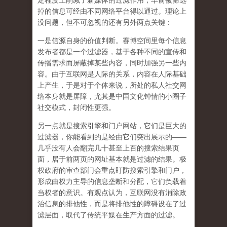
定程度上削减了新媒体的过滤作用，早前被筛选
掉的信息可经由不同网络平台得以通过。理论上
没问题，但不可忽视的还有另外两点关键：
一是
信源自身的价值判断
。赛博空间里每个信息
发布者都是一个过滤器，基于各种不同的宣传和
传播需求而屏蔽掉某些内容，同时加强另一些内
容。由于互联网是人际的关系，内容在人际基础
上产生，于是对于个体来说，所处的私人社交网
络本身就是屏障，尤其是中国文化钟情的小圈子
社交模式，封闭性更强。
另一点就是
搜索引擎和门户网站
，它们是巨大的
过滤器，你能看到的是经由它们突出展示的
——
几乎没有人会翻完几十甚至上百的搜索结果页
面，居于前两页的网址基本就是过滤的结果。极
权政府的审查部门会重点盯防搜索引擎和门户，
形成由权力主导的信息垄断和分配，它们负载着
当权者的意识。有观点认为，互联网没有消除政
治信息的排他性，而是
将排他性的障碍设在了过
滤层面，取代了传统平媒在生产方面的过滤。