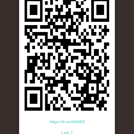
https://tr.im/hN4K9
Link 2