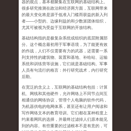
器的观点，基本都聚集在互联网的基础结构上。
很多研究推测在政治和经济两方面，互联网带来
的最大变化将是源于低准入门槛而获益的新入列
者
——
小型的、边缘利益的和少数派团体组织，
尤其可被视为受益于互联网的开放结构。
基础结构指的是极复杂系统或组织的底层附属部
分
。这个概念最初用于军事语境，为了能更有效
的作战，人们不仅需要有力的武器，还需要一系
列支持性的建筑物、装置和基地、补给站、运输
系统和训练营等设施，它们就是基础结构。军事
人员有句流行的格言：外行研究战术，内行研究
后勤。
在宽泛的含义上，互联网的基础结构包括：计算
机、网线和其他硬件，允许网络上不同节点间互
相通信的网络协议，管理个人电脑的软件代码，
为机器供电的电网体系，甚至还有让用户阅读和
写作网络文本的教育培训。它们都在某种程度上
约束着网民的选择，并最终过滤掉人们原本能见
到的内容。有些重要的过滤根本不是有意的，可