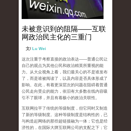
未被意识到的阻隔——互联
网政治民主化的三重门
文/
Lu Wei
这次注重于考察直接的政治表达
——
普通公民让
自己的观点为其他公民和政治精英所重视的能
力。从大众视角上看，我们最关心的不是谁发布
了，而是谁被阅读了，以及内容是否具体形成了
影响。在此，有着更深层次的问题在阻碍着普通
公民走向受众的能力，依旧有大多数在线内容吸
引不了眼球，并且有着极小的政治关联性。
互联网拉平了传统的等级制度，但它同时又制造
了新的等级制度。这种等级制度是
结构性
的，已
与构造起网络的那些超链接融为一体；它也是
经
济性
的，在国际大牌互联网公司的支配之下；它