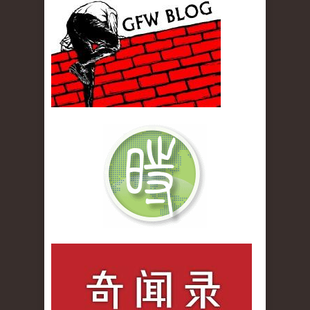
gfw_blog_small.jpg
qiwenlu_logo.jpg