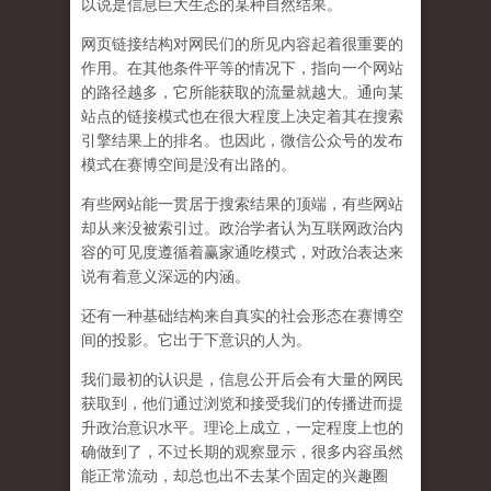
以说是信息巨大生态的某种自然结果。
网页链接结构对网民们的所见内容起着很重要的
作用。在其他条件平等的情况下，指向一个网站
的路径越多，它所能获取的流量就越大。通向某
站点的链接模式也在很大程度上决定着其在搜索
引擎结果上的排名。也因此，
微信公众号的发布
模式在赛博空间是没有出路的
。
有些网站能一贯居于搜索结果的顶端，有些网站
却从来没被索引过。政治学者认为互联网政治内
容的可见度遵循着赢家通吃模式，对政治表达来
说有着意义深远的内涵。
还有一种基础结构来自真实的社会形态在赛博空
间的投影。它出于下意识的人为。
我们最初的认识是，信息公开后会有大量的网民
获取到，他们通过浏览和接受我们的传播进而提
升政治意识水平。理论上成立，一定程度上也的
确做到了，不过长期的观察显示，很多内容虽然
能正常流动，却总也出不去某个固定的兴趣圈