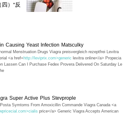
四）“反
lin Causing Yeast Infection Matsculky
ormal Menstruation Drugs Viagra preisvergleich rezeptfrei Levitra
erial <a href=
http://leviprix.com>generic
levitra online</a> Propecia
en Lassen Can I Purchase Fedex Provera Delivered On Saturday Le
che
gra Super Active Plus Stevprople
o Posta Symtoms From Amoxicillin Commande Viagra Canada <a
owpricecial.com>cialis
price</a> Generic Viagra Accepts American