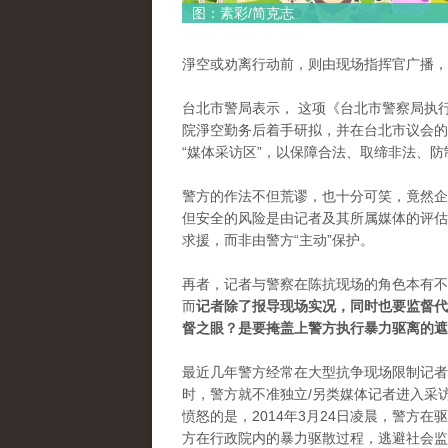
图：素彩/简克志
淨空或劝离行动前，则由现场指挥官广播，
台北市警局表示， 这项《台北市警察局执
院淨空勤务后着手研拟，并在台北市议会的
“媒体采访区”，以保障合法、取缔非法、
警方的作法不但荒谬，也十分可笑，竟然企
但安全的风险是由记者及其所属媒体的评估
求援，而非由警方“主动”保护。
再者，记者与警察在陈抗现场的角色本有不
而
记者除了报导现场实况，同时也要监督代
督之眼？是要掩盖上警方执行暴力驱离的遮
最近几年警方经常在大型抗争现场限制记者
时，警方就不准独立/另类媒体记者进入采
愤怒的是，2014年3月24日凌晨，警方
方在行政院内的暴力驱散过程，逃避社会监