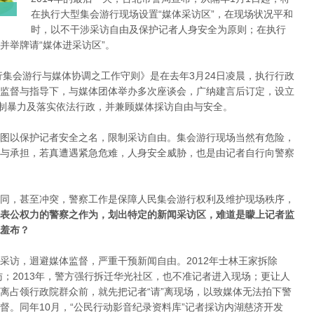
在执行大型集会游行现场设置“媒体采访区”，在现场状况平和
时，以不干涉采访自由及保护记者人身安全为原则；在执行
并举牌请“媒体进采访区”。
行集会游行与媒体协调之工作守则》是在去年3月24日凌晨，执行行政
监督与指导下，与媒体团体举办多次座谈会，广纳建言后订定，设立
防制暴力及落实依法行政，并兼顾媒体採访自由与安全。
图以保护记者安全之名，限制采访自由。集会游行现场当然有危险，
与承担，若真遭遇紧急危难，人身安全威胁，也是由记者自行向警察
同，甚至冲突，警察工作是保障人民集会游行权利及维护现场秩序，
表公权力的警察之作为，划出特定的新闻采访区，难道是矇上记者监
羞布？
采访，迴避媒体监督，严重干预新闻自由。2012年士林王家拆除
访；2013年，警方强行拆迁华光社区，也不准记者进入现场；更让人
在驱离占领行政院群众前，就先把记者“请”离现场，以致媒体无法拍下警
督。同年10月，“公民行动影音纪录资料库”记者採访内湖慈济开发