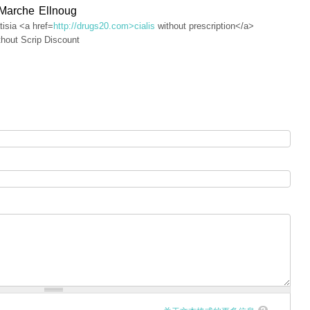
 Marche Ellnoug
isia <a href=
http://drugs20.com>cialis
without prescription</a>
hout Scrip Discount