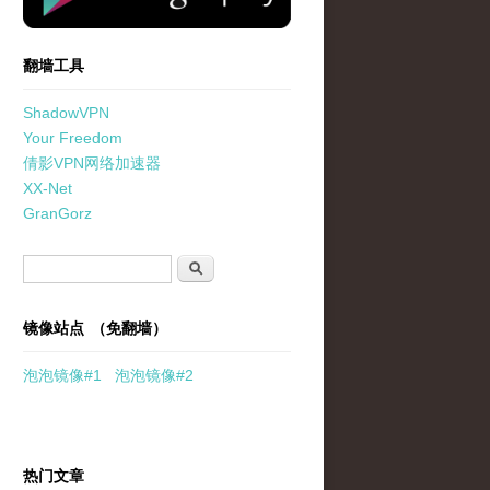
翻墙工具
ShadowVPN
Your Freedom
倩影VPN网络加速器
XX-Net
GranGorz
搜索表单
搜索
镜像站点 （免翻墙）
泡泡
镜像
#1
泡泡
镜像#2
热门文章