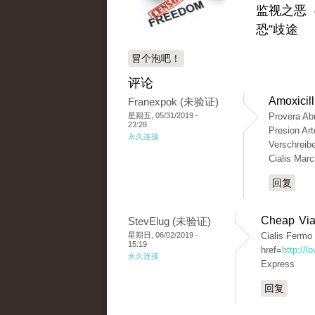
监视之恶（
恐”歧途
冒个泡吧！
评论
Amoxicil
Franexpok (未验证)
星期五, 05/31/2019 -
Provera Abn
23:28
Presion Art
永久连接
Verschreib
Cialis Mar
回复
Cheap Via
StevElug (未验证)
星期日, 06/02/2019 -
Cialis Ferm
15:19
href=
http://l
永久连接
Express
回复