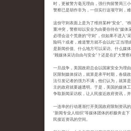
时，更被警方毫无理由，强行拘留警局三小
警察已是胡作非为，一但实行这项守则，难
这份守则表面上是为了维持某种“安全”、“
重冲突，警察却以安全为由要你待在“媒体采
必理会这个荒唐的“守则”，但如果不进入“
险吗？或者，难道警方就不会以此“正当理由
是新闻价值、什么地方可以采访、什么媒体
“顾媒体采访自由与安全”？还是在扩大警
一旦战争，美国政府总会以国家安全为理由
区限制媒体採访，就算是承平时期，各级政
法引发记者的强力不满，他们认为，就算是
主的政府就要越透明。于是，美国的媒体工作
争取新闻采访权，让人民接近政府资讯，并
一连串的行动逐渐打开美国政府限制资讯的枷
“新闻专业人组织”等媒体团体的积极奔走
民接近资讯的空间。