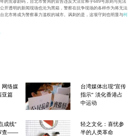
年的荒谬剧码，台北市警局的宣告违反大法官释字689号原则与宪法
公开透明的新闻现场也沦为黑箱，警察在抗争现场的各样作为将无法
台北市将成为警察暴力滥权的城市。讽刺的是，这项守则也明显与
柯
：网络媒
台湾媒体出现"宣传
西亚篇
指示" 淡化香港占
中运动
点成线”
轻之文化：喜忧参
审查——
半的人类革命