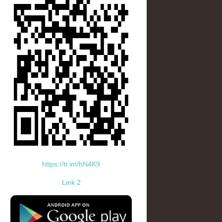
https://tr.im/hN4K9
Link 2
standard-icon-googleplay-app-store.png