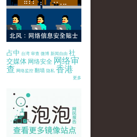
占中
社
台湾
审查
微博
新闻自由
网络审
交媒体
网络安全
查
香港
翻墙
网络监控
隐私
更多
pao-pao-banner-mirror-site-120814.jpg