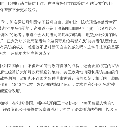
时，限制行动与採访工作。在没有任何“媒体采访区”的设立守则下，
保警察不会更加滥权。
秩序”，但实际却可能限制了新闻自由。就好比，陈抗现场某处发生严
访区”里头“采访”，这难道不是干预新闻自由吗？当然，记者可以不
采访区”的记者，难道不会因此遭到警察暴力驱离、遭控妨碍公务的风
”，正大光明的驱离记者吗？这份守则给与警方及“协调者”认定什么
有采访的权力，难道这不是对新闻自由的威胁吗？这种作法真的是要
察权力，造成更大的寒蝉效应？
限制新闻自由，不但严加管制政府资讯的取得，还会设置特定的采访
府也经常扩大解释政府机密的范畴。美国政府动辄限制采访自由的作
战争期间，政府也不该因为各种理由迴避记者的监督，相反的，越民
者于1940年代末，发起“知的权利”运动，要求政府公开机密档桉，
能监督政府。
锁，在包括“美国广播电视新闻工作者协会”、“美国编辑人协会”、
下，许多资讯公开法桉陆续赢得胜利，扩展了媒体採访的范围，以及人