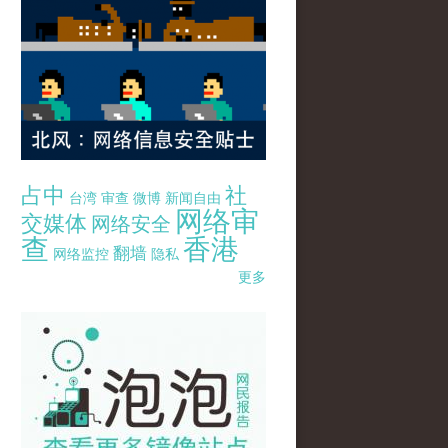
占中
社
台湾
审查
微博
新闻自由
网络审
交媒体
网络安全
查
香港
翻墙
网络监控
隐私
更多
pao-pao-banner-mirror-site-120814.jpg