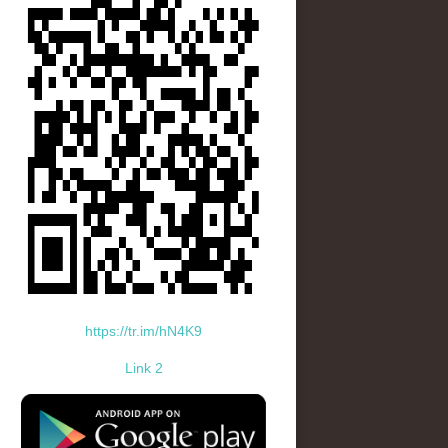
https://tr.im/hN4K9
Link 2
standard-icon-googleplay-app-store.png