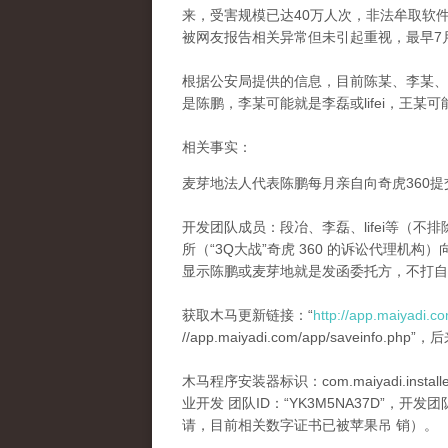
来，受害规模已达40万人次，非法牟取软
被网友报告相关异常但未引起重视，最早7
根据公安局提供的信息，目前陈某、李某、
是陈鹏，李某可能就是李磊或lifei，王
相关事实：
麦芽地法人代表陈鹏每月亲自向奇虎360
开发团队成员：段冶、李磊、lifei等（
所（“3Q大战”奇虎 360 的诉讼代理
显示陈鹏或麦芽地就是发函委托方，不打自
获取木马更新链接：“
http://app.maiyadi.c
//app.maiyadi.com/app/saveinfo
木马程序安装器标识：com.maiyadi.insta
业开发 团队ID：“YK3M5NA37D”，开
请，目前相关数字证书已被苹果吊 销）。