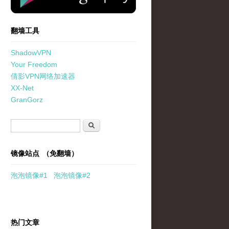
翻墙工具
ShadowVPN
Your Freedom
倩影VPN网络加速器
XX-Net
GranGorz
搜索表单
搜索
镜像站点 （免翻墙）
泡泡
镜像
#1
泡泡
镜像#2
热门文章