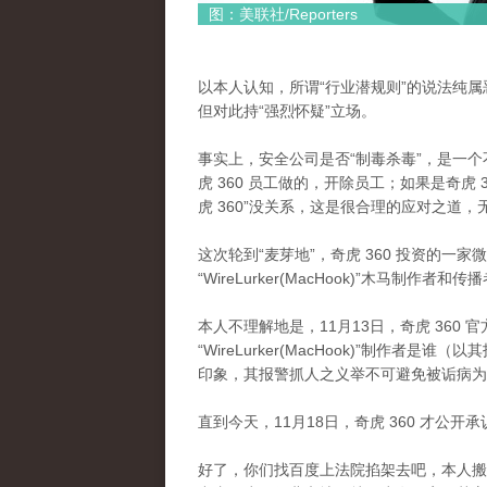
图：美联社/Reporters
以本人认知，所谓“行业潜规则”的说法纯属恶
但对此持“强烈怀疑”立场。
事实上，安全公司是否“制毒杀毒”，是一
虎 360 员工做的，开除员工；如果是奇虎
虎 360”没关系，这是很合理的应对之道
这次轮到“麦芽地”，奇虎 360 投资的一
“WireLurker(MacHook)”木马制
本人不理解地是，11月13日，奇虎 360
“WireLurker(MacHook)”制作
印象，其报警抓人之义举不可避免被诟病为
直到今天，11月18日，奇虎 360 才公
好了，你们找百度上法院掐架去吧，本人搬板