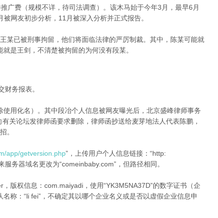
件推广费（规模不详，待司法调查）。该木马始于今年3月，最早6月
月被网友初步分析，11月被深入分析并正式报告。
王某已被刑事拘留，他们将面临法律的严厉制裁。其中，陈某可能就
某可能就是王剑，不清楚被拘留的为何没有段某。
提交财务报表。
不排除使用化名）。其中段冶个人信息被网友曝光后，北京盛峰律师事务
机构）向有关论坛发律师函要求删除，律师函抄送给麦芽地法人代表陈鹏，
招。
om/app/getversion.php
”，上传用户个人信息链接：“http:
.php”，后来服务器域名更改为“comeinbaby.com”，但路径相同。
ller，版权信息：com.maiyadi，使用“YK3M5NA37D”的数字证书（企
发团队名称：“li fei”，不确定其以哪个企业名义或是否以虚假企业信息申