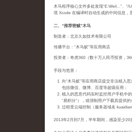
木马程序核心文件多处发现“E:\lifei\...”、“/User
境 Xcode 在编译时自动生成的中间信
二、“推荐密贼”木马
制造者：北京久如技术有限公司
传播平台：“木马蚁”等应用商店
投资者：奇虎360（数十万人民币投资，3
手段与危害：
向“木马蚁”等应用商店提交非法植入
包括微信、微博、百度等超级应用；
植入的恶意代码实时监控用户手机中的
“易积分”），或强制用户下载其提供的
过程受云端控制（服务器域名 kuaidian
2013年2月到7月，半年期间，感染至少2