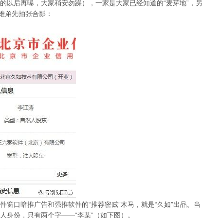
的以后再曝，大家稍安勿躁），一家是大家已经知道的“麦芽地”，另
兄难弟先拍张合影：
wt9k.jpg
窗口暗推广告和强推软件的“推荐密贼”木马，就是“久如”出品。当
人身份，只有两个字——“李某”（如下图）。