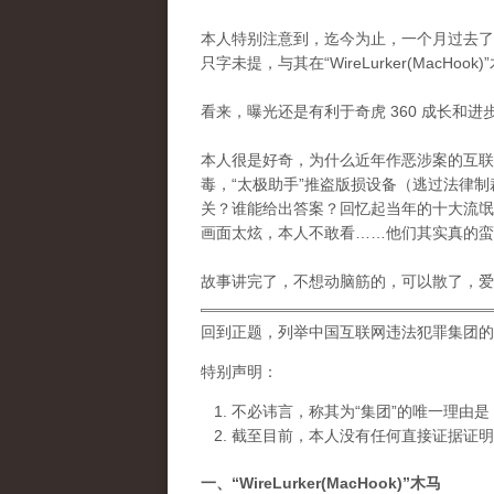
本人特别注意到，迄今为止，一个月过去了
只字未提，与其在“WireLurker(Mac
看来，曝光还是有利于奇虎 360 成长和进
本人很是好奇，为什么近年作恶涉案的互联网
毒，“太极助手”推盗版损设备（逃过法律制裁
关？谁能给出答案？回忆起当年的十大流氓软件之
画面太炫，本人不敢看……他们其实真的蛮
故事讲完了，不想动脑筋的，可以散了，爱
回到正题，列举中国互联网违法犯罪集团的
特别声明：
不必讳言，称其为“集团”的唯一理由是
截至目前，本人没有任何直接证据证明
一、“WireLurker(MacHook)”木马