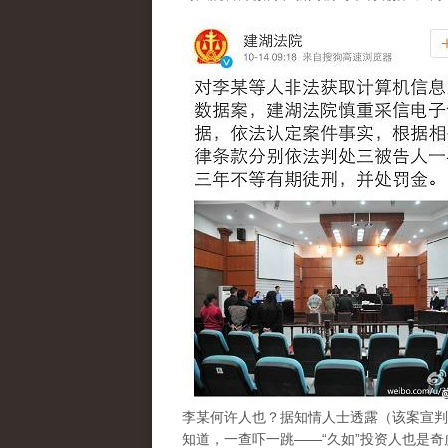
e11902d2jw1emfbfm6hmxj208w0
李某何许人也？据知情人士透露（该案宣判
知道，一查吓一跳——“久如”投资人也是奇