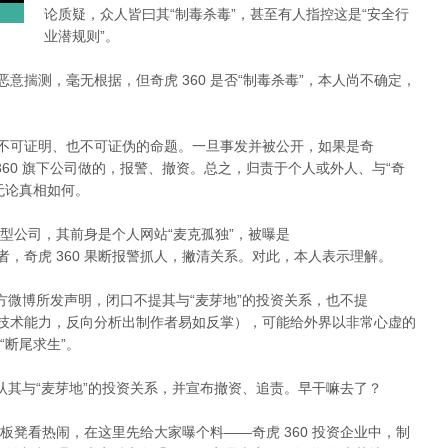
论质疑，众人皆曰其“制毒杀毒”，甚至有人指控这是“安全行
业潜规则”。
意揣测，毫无根据，但奇虎 360 是否“制毒杀毒”，本人尚不确定，
个不可证明、也不可证伪的命题。一旦事发并被公开，如果是奇
 360 旗下公司做的，报警、撤资。总之，归责于个人或外人、与“奇
，无论真相如何。
家微型公司，其前身是个人网站“麦克孤独”，被曝是
作者和传播者，奇虎 360 果断报警抓人，撇清关系。对此，本人表示理解。
 官方微博所发声明，闭口不提其与“麦芽地”的投资关系，也不提
者是谁（以其技术能力，反向分析出制作者易如反掌），可能给外界以非常心虚的
“断尾求生”。
开承认其与“麦芽地”的投资关系，并宣布撤资、追责。早干嘛去了？
凳看热闹，在这里先给大家曝个料——奇虎 360 投资企业中，制