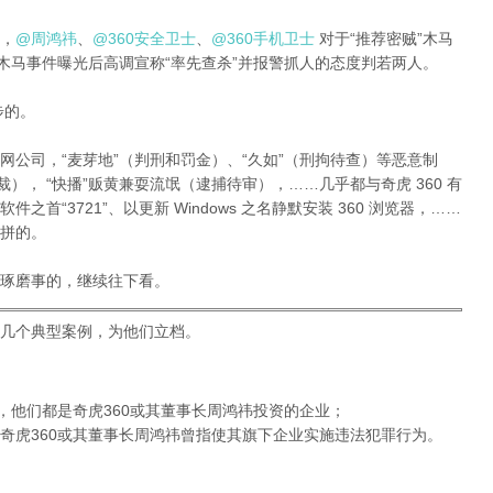
，
@周鸿祎
、
@360安全卫士
、
@360手机卫士
对于“推荐密贼”木马
Hook)”木马事件曝光后高调宣称“率先查杀”并报警抓人的态度判若两人。
步的。
公司，“麦芽地”（判刑和罚金）、“久如”（刑拘待查）等恶意制
）， “快播”贩黄兼耍流氓（逮捕待审），……几乎都与奇虎 360 有
首“3721”、以更新 Windows 之名静默安装 360 浏览器，……
拼的。
琢磨事的，继续往下看。
几个典型案例，为他们立档。
，他们都是奇虎360或其董事长周鸿祎投资的企业；
奇虎360或其董事长周鸿祎曾指使其旗下企业实施违法犯罪行为。