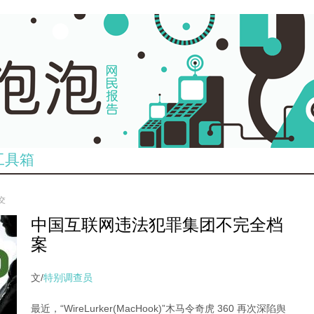
工具箱
提交
中国互联网违法犯罪集团不完全档
案
文/
特别调查员
最近，“WireLurker(MacHook)”木马令奇虎 360 再次深陷舆