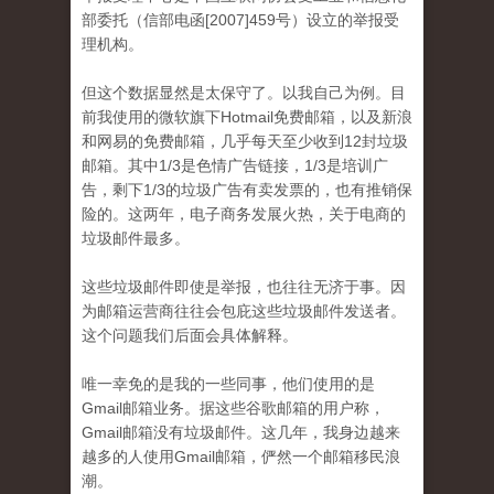
部委托（信部电函[2007]459号）设立的举报受
理机构。
但这个数据显然是太保守了。以我自己为例。目
前我使用的微软旗下Hotmail免费邮箱，以及新浪
和网易的免费邮箱，几乎每天至少收到12封垃圾
邮箱。其中1/3是色情广告链接，1/3是培训广
告，剩下1/3的垃圾广告有卖发票的，也有推销保
险的。这两年，电子商务发展火热，关于电商的
垃圾邮件最多。
这些垃圾邮件即使是举报，也往往无济于事。因
为邮箱运营商往往会包庇这些垃圾邮件发送者。
这个问题我们后面会具体解释。
唯一幸免的是我的一些同事，他们使用的是
Gmail邮箱业务。据这些谷歌邮箱的用户称，
Gmail邮箱没有垃圾邮件。这几年，我身边越来
越多的人使用Gmail邮箱，俨然一个邮箱移民浪
潮。