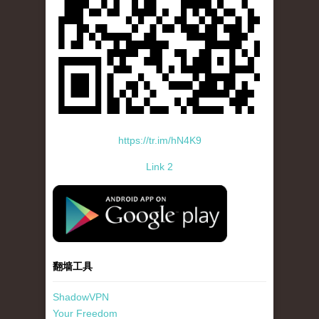
https://tr.im/hN4K9
Link 2
standard-icon-googleplay-app-store.png
翻墙工具
ShadowVPN
Your Freedom