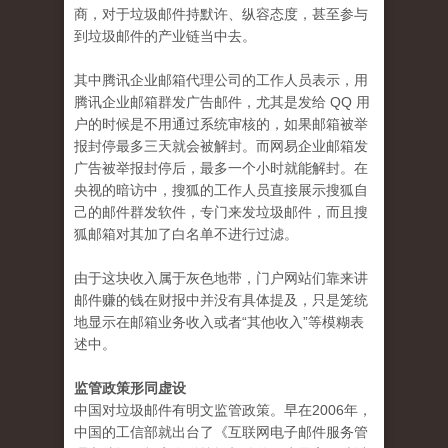
商，对于垃圾邮件持默许、纵容态度，甚至参与
到垃圾邮件的产业链当中去。
其中腾讯企业邮箱代理公司的工作人员表示，用
腾讯企业邮箱群发广告邮件，尤其是发给 QQ 用
户的时候是不用通过系统审核的，如果邮箱被举
报封停最多三天就会被解封。而网易企业邮箱发
广告被举报封停后，最多一个小时就能解封。在
央视的暗访中，搜狐的工作人员直接展示搜狐自
己的邮件群发软件，专门来发垃圾邮件，而且搜
狐邮箱对其加了白名单不进行过滤。
由于这块收入属于灰色地带，门户网站们靠来讲
邮件赚的钱在财报中并没有具体提及，只是笼统
地显示在邮箱业务收入或者“其他收入”等模糊表
述中。
监管政策形同虚设
中国对垃圾邮件有明文监管政策。早在2006年，
中国的工信部就出台了《互联网电子邮件服务管