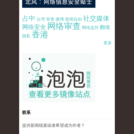
占中
社交媒体
台湾
审查
微博
新闻自由
网络审查
网络安全
翻墙
网络监控
香港
隐私
更多
pao-pao-banner-mirror-site-120814.jpg
联系
提供新闻线索或者希望成为作者？