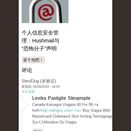
个人信息安全管
理：Hushmail与
“恐怖分子”声明
冒个泡吧！
评论
StevElug (未验证)
星期四, 05/30/2019 - 18:04
永久连接
Levitra Pastiglie Stevprople
Canada Kamagra Viagara 40 For 99 <a
href=
http://allngos.com></a>
Buy Viagra With
Mastercard Clobetasol Skin Itching Temoignage
Sur L'Utilisation Du Viagra