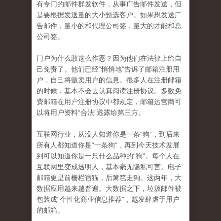
有专门的邮件群发软件，从事广告邮件发送，但
是要根据发送量的大小甄选客户。如果想发送广
告邮件，量小的和代理公司签，量大的才能和总
公司签。
门户为什么敢这么作恶？因为他们在法律上给自
己免责了。他们已经“悄悄地”告诉了邮箱注册用
户，自己将贩卖用户的信息。很多人在注册邮箱
的时候，基本不会去认真阅读注册协议。多数免
费邮箱在用户注册协议中都规定，邮箱运营商可
以将用户资料“合法”透露给第三方。
互联网行业，从没人知道你是一条“狗”，到后来
所有人都知道你是“一条狗”，再到今天技术发展
到可以知道你是一只什么品种的“狗”。每个人在
互联网里变成透明人，基本毫无隐私可言。电子
邮箱更是前栅栏宿猫，后篱笆走狗。这两年，大
数据应用越来越普遍。大数据之下，垃圾邮件被
包装成“个性化商业信息推荐”，越发肆虐于用户
的邮箱。