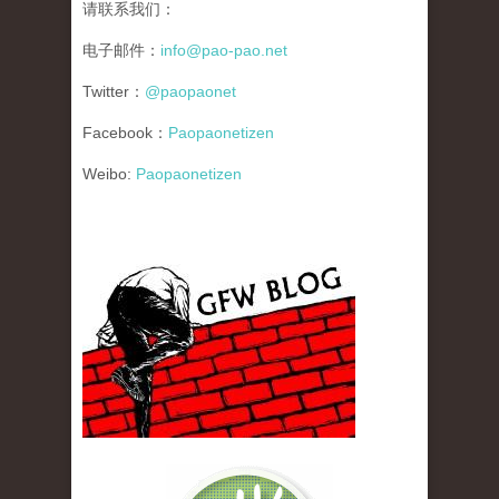
请联系我们：
电子邮件：
info@pao-pao.net
Twitter：
@paopaonet
Facebook：
Paopaonetizen
Weibo:
Paopaonetizen
gfw_blog_small.jpg