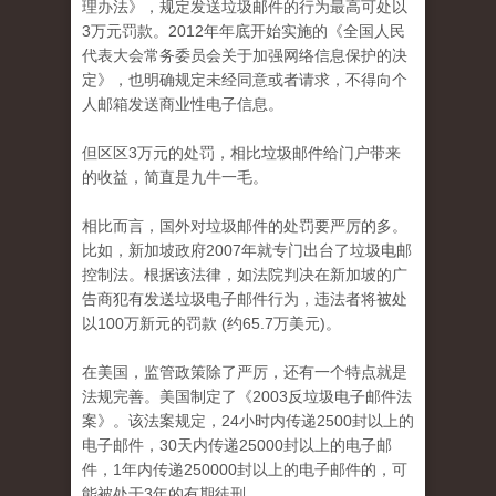
理办法》，规定发送垃圾邮件的行为最高可处以
3万元罚款。2012年年底开始实施的《全国人民
代表大会常务委员会关于加强网络信息保护的决
定》，也明确规定未经同意或者请求，不得向个
人邮箱发送商业性电子信息。
但区区3万元的处罚，相比垃圾邮件给门户带来
的收益，简直是九牛一毛。
相比而言，国外对垃圾邮件的处罚要严厉的多。
比如，新加坡政府2007年就专门出台了垃圾电邮
控制法。根据该法律，如法院判决在新加坡的广
告商犯有发送垃圾电子邮件行为，违法者将被处
以100万新元的罚款 (约65.7万美元)。
在美国，监管政策除了严厉，还有一个特点就是
法规完善。美国制定了《2003反垃圾电子邮件法
案》。该法案规定，24小时内传递2500封以上的
电子邮件，30天内传递25000封以上的电子邮
件，1年内传递250000封以上的电子邮件的，可
能被处于3年的有期徒刑。