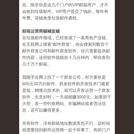
息。除非你是这几个门户的VIP邮箱用户，才不
会收到垃圾邮件。VIP用户是交了钱的，每年有
年费。花钱免受垃圾邮件袭扰。
邮箱运营商贼喊捉贼
在垃圾邮件领域，已经形成了一条黑色产业链。
在互联网上搜索“邮件群发”，你会搜索到数百个
邮件群发公司和邮件群发软件。你只需要提供邮
件内容，这些软件就能在十几分钟内，帮你发到
几十万个邮箱。
我随手在网上找了一个群发公司，对方要价是
800元30万封邮件。群发软件的开发技术门槛更
是低，稍懂点技术的，就可以开发运营一个群发
软件，生意好时，一天就能赚3000元。如果胆子
大些，发一些钓鱼网站、诈骗网站或者违法信
息，还可以赚得更多。
光有软件，没有邮箱地址数据库也不行。这时候
就需要找到邮件运营商一起干坏事了。有的门户