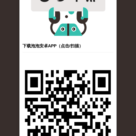
下载泡泡安卓APP（点击/扫描）