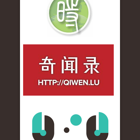
qiwenlu_logo.jpg