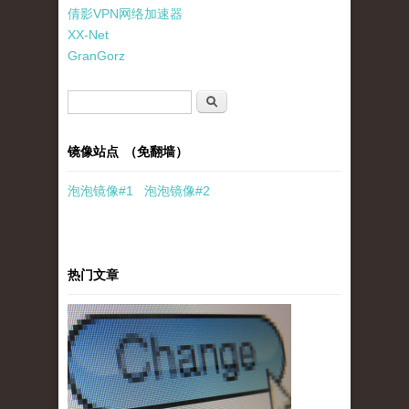
倩影VPN网络加速器
XX-Net
GranGorz
搜索表单
搜索
镜像站点 （免翻墙）
泡泡
镜像
#1
泡泡
镜像#2
热门文章