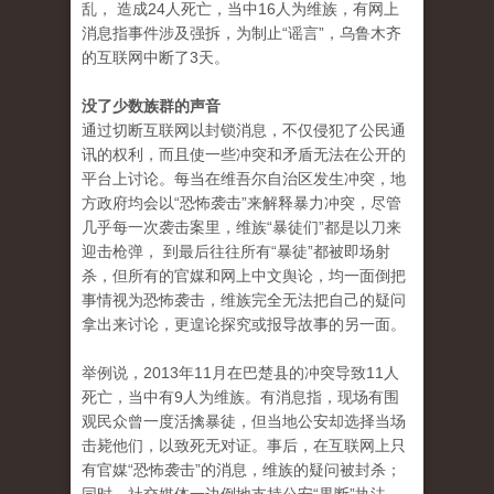
乱， 造成24人死亡，当中16人为维族，有网上
消息指事件涉及强拆，为制止“谣言”，乌鲁木齐
的互联网中断了3天。
没了少数族群的声音
通过切断互联网以封锁消息，不仅侵犯了公民通
讯的权利，而且使一些冲突和矛盾无法在公开的
平台上讨论。每当在维吾尔自治区发生冲突，地
方政府均会以“恐怖袭击”来解释暴力冲突，尽管
几乎每一次袭击案里，维族“暴徒们”都是以刀来
迎击枪弹， 到最后往往所有“暴徒”都被即场射
杀，但所有的官媒和网上中文舆论，均一面倒把
事情视为恐怖袭击，维族完全无法把自己的疑问
拿出来讨论，更遑论探究或报导故事的另一面。
举例说，2013年11月在巴楚县的冲突导致11人
死亡，当中有9人为维族。有消息指，现场有围
观民众曾一度活擒暴徒，但当地公安却选择当场
击毙他们，以致死无对证。事后，在互联网上只
有官媒“恐怖袭击”的消息，维族的疑问被封杀；