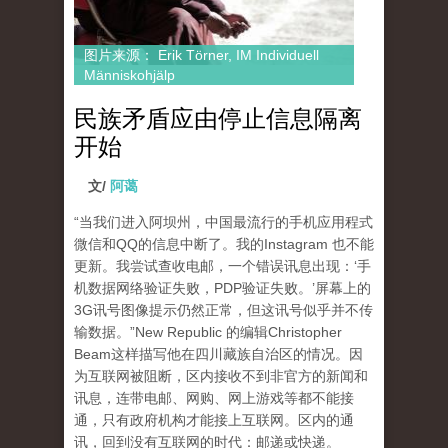
图片来源： Erik Törner, IM Individuell
Människohjälp
民族矛盾应由停止信息隔离
开始
文/
阿蔼
“当我们进入阿坝州，中国最流行的手机应用程式
微信和QQ的信息中断了。我的Instagram 也不能
更新。我尝试查收电邮，一个错误讯息出现：‘手
机数据网络验证失败，PDP验证失败。’屏幕上的
3G讯号图像提示仍然正常，但这讯号似乎并不传
输数据。”New Republic 的编辑Christopher
Beam这样描写他在四川藏族自治区的情况。因
为互联网被阻断，区内接收不到非官方的新闻和
讯息，连带电邮、网购、网上游戏等都不能接
通，只有政府机构才能接上互联网。区内的通
讯，回到没有互联网的时代：邮递或快递。