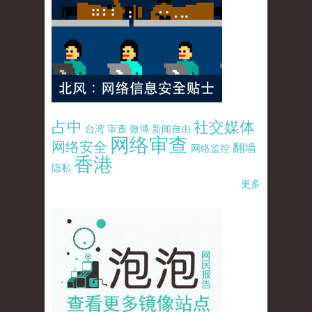
占中
社交媒体
台湾
审查
微博
新闻自由
网络审查
网络安全
翻墙
网络监控
香港
隐私
更多
pao-pao-banner-mirror-site-120814.jpg