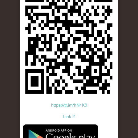
https://tr.im/hN4K9
Link 2
standard-icon-googleplay-app-store.png