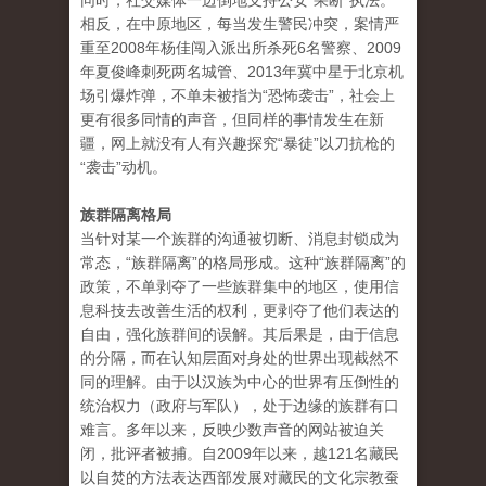
同时，社交媒体一边倒地支持公安“果断”执法。
相反，在中原地区，每当发生警民冲突，案情严
重至2008年杨佳闯入派出所杀死6名警察、2009
年夏俊峰刺死两名城管、2013年冀中星于北京机
场引爆炸弹，不单未被指为“恐怖袭击”，社会上
更有很多同情的声音，但同样的事情发生在新
疆，网上就没有人有兴趣探究“暴徒”以刀抗枪的
“袭击”动机。
族群隔离格局
当针对某一个族群的沟通被切断、消息封锁成为
常态，“族群隔离”的格局形成。这种“族群隔离”的
政策，不单剥夺了一些族群集中的地区，使用信
息科技去改善生活的权利，更剥夺了他们表达的
自由，强化族群间的误解。其后果是，由于信息
的分隔，而在认知层面对身处的世界出现截然不
同的理解。由于以汉族为中心的世界有压倒性的
统治权力（政府与军队），处于边缘的族群有口
难言。多年以来，反映少数声音的网站被迫关
闭，批评者被捕。自2009年以来，越121名藏民
以自焚的方法表达西部发展对藏民的文化宗教蚕