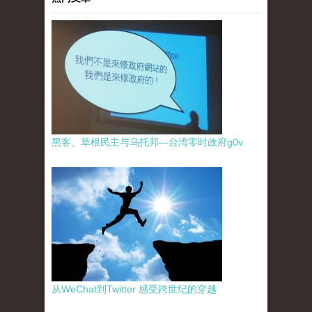
黑客、草根民主与乌托邦—台湾零时政府g0v
从WeChat到Twitter 感受跨世纪的穿越