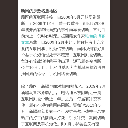
断网的少数名族地区
藏区的互联网连接，自2008年3月开始受到阻
断，到2008年12月，曾一度重开，但因为2009
年初开始有藏民自焚的事件而再被切断。直到目
前为止，仍时有时无。据西藏女作家
唯色的博客
文章
所载，自2009年2月中起，甘孜州有十几个
县的互联网和手机短信被切断，而阿坝州有好几
个县手机短信也处于不稳定，互联网则被切断。
每逢有较政治性的事件出现，通讯就会被切断，
今年10月，四川比如县就因为当地藏民抗议强制
挂国旗的命令，手机网络被切断。
除了藏区，新疆也面对相同的情况。 2009年7月
新疆乌鲁木齐骚乱后，电话通讯被阻断近一周，
互联网则被中断近一年。之后，每当有冲突事
件，就有小规模的网络阻断。譬如说2013年3
月，新疆鄯善县有一个七岁维吾尔小孩被一名在
砖厂的打工的陕西人打死，引发冲突，期间切断
了互联网及手机短信。到6月，鄯善县又有骚