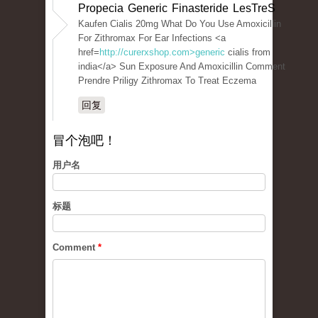
Propecia Generic Finasteride LesTreS
Kaufen Cialis 20mg What Do You Use Amoxicillin
For Zithromax For Ear Infections <a
href=
http://curerxshop.com>generic
cialis from
india</a> Sun Exposure And Amoxicillin Comment
Prendre Priligy Zithromax To Treat Eczema
回复
冒个泡吧！
用户名
标题
Comment
*