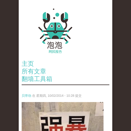
主页
所有文章
翻墙工具箱
贝带劲
在 星期四, 10/02/2014 - 10:28 提交
ke_zai_wen_zhong_biao_ti_chu_shi_yong_de_