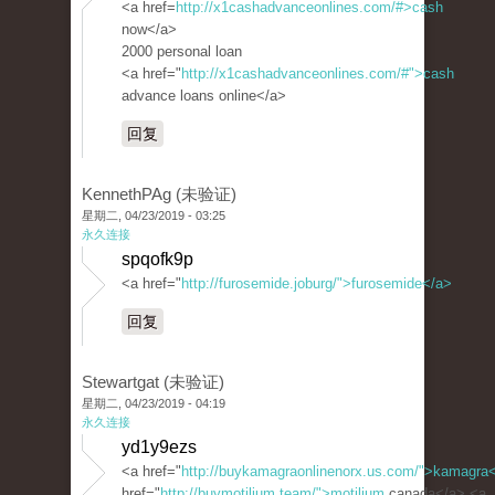
<a href=
http://x1cashadvanceonlines.com/#>cash
now</a>
2000 personal loan
<a href="
http://x1cashadvanceonlines.com/#">cash
advance loans online</a>
回复
KennethPAg (未验证)
星期二, 04/23/2019 - 03:25
永久连接
spqofk9p
<a href="
http://furosemide.joburg/">furosemide</a>
回复
Stewartgat (未验证)
星期二, 04/23/2019 - 04:19
永久连接
yd1y9ezs
<a href="
http://buykamagraonlinenorx.us.com/">kamagra
href="
http://buymotilium.team/">motilium
canada</a> <a