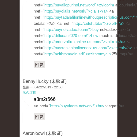
href="
http://buyallopurinol.network/">zyloprim
allopurinol<
href="
http://buycialis.network/">cialis</a>
<a
href="
http://buytadalafilonlinewithoutprescription.us.com/"
tadalafil</a> <a href="
http://zoloft.ltda/">zoloft</a>
<a
href="
http://buynolvadex.team/">buy
nolvadex</a> <a
href="
http://diflucan2020.com/">how
much is diflucan</a>
href="
http://ordervaltrexonline.us.com/">valtrex</a>
<a
href="
http://buyxenicalonlinenorx.us.com/">xenical</a>
<
href="
http://azithromycin.srl/">azithromycin
250 mg</a>
回复
BennyHucky (未验证)
星期一, 04/22/2019 - 22:58
永久连接
a3m2r566
<a href="
http://buyviagra.network/">buy
viagra</a>
回复
Aaronloowl (未验证)