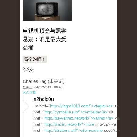
电视机顶盒与黑客
悬疑：谁是最大受
益者
冒个泡吧！
评论
CharlesHag (未验证)
星期三, 04/17/2019 - 08:49
永久连接
n2hdic0u
<a href="
http://viagra1019.com/">viagra</a>
<a
href="
http://cymbalta.run/">cymbalta</a>
<a
href="
http://buyvaltrex.network/">valtrex</a>
<a
href="
http://biaxin.network/">more
info</a> <a
href="
http://strattera.wtf/">atomoxetine
cost</a>