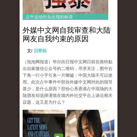
占中运动街头出现的标语
外媒中文网自我审查和大陆
网友自我约束的原因
文/
贝带劲
（泡泡网报道）华尔街日报中文网日前在推特贴
出自家微信公众号的二维码，寻求关注，图中右
下角一行小字​​引来一片唏嘘：中国大陆不可以使
用。
此次占中事件中部份外媒中文网对此的报导
甚少，是什么原因？
部份心系香港占中现场的大
陆朋友却选择谨慎在墙内外社交平台上谈论相关
议题，这又是为什么？