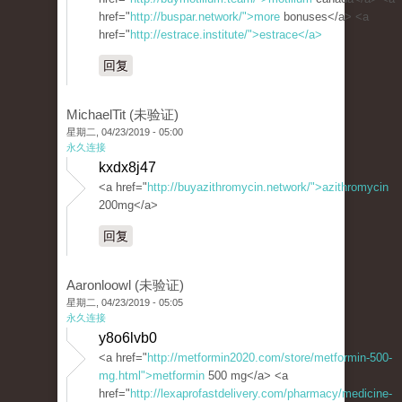
href="
http://buspar.network/">more
bonuses</a> <a
href="
http://estrace.institute/">estrace</a>
回复
MichaelTit (未验证)
星期二, 04/23/2019 - 05:00
永久连接
kxdx8j47
<a href="
http://buyazithromycin.network/">azithromycin
200mg</a>
回复
Aaronloowl (未验证)
星期二, 04/23/2019 - 05:05
永久连接
y8o6lvb0
<a href="
http://metformin2020.com/store/metformin-500-
mg.html">metformin
500 mg</a> <a
href="
http://lexaprofastdelivery.com/pharmacy/medicine-