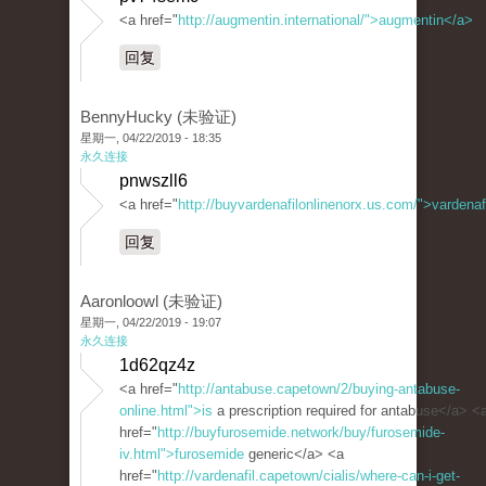
<a href="
http://augmentin.international/">augmentin</a>
回复
BennyHucky (未验证)
星期一, 04/22/2019 - 18:35
永久连接
pnwszll6
<a href="
http://buyvardenafilonlinenorx.us.com/">vardenaf
回复
Aaronloowl (未验证)
星期一, 04/22/2019 - 19:07
永久连接
1d62qz4z
<a href="
http://antabuse.capetown/2/buying-antabuse-
online.html">is
a prescription required for antabuse</a> <
href="
http://buyfurosemide.network/buy/furosemide-
iv.html">furosemide
generic</a> <a
href="
http://vardenafil.capetown/cialis/where-can-i-get-