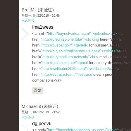
BrettMit (未验证)
星期一, 04/22/2019 - 20:46
永久连接
fma1wess
<a href="
http://buynolvadex.team/">nolvadex</a>
<a
href="
http://prednisolone.ltda/">clicking
here</a> <a
href="
http://buspar.golf/">generic
for buspar</a> <a
href="
http://buyzoloftonlinenorx.us.com/">zoloft</a>
<a
href="
http://buymotilium.network/">buy
motilium</a> <a
href="
http://paxil.institute/">paxil
for anxiety disorder</a>
href="
http://wellbutrin2020.com/">wellbutrin</a>
<a
href="
http://estrace.team/">estrace
cream price
comparisons</a>
回复
MichaelTit (未验证)
星期一, 04/22/2019 - 21:52
永久连接
dgjpeev6
<a href="
http://buyzoloftonlinenorx.us.com/">zoloft
pills<