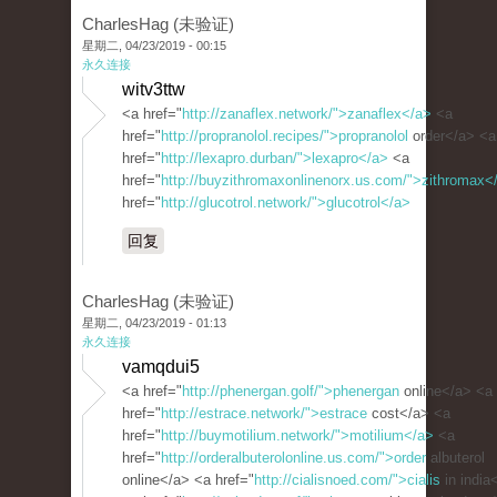
CharlesHag (未验证)
星期二, 04/23/2019 - 00:15
永久连接
witv3ttw
<a href="
http://zanaflex.network/">zanaflex</a>
<a
href="
http://propranolol.recipes/">propranolol
order</a> <a
href="
http://lexapro.durban/">lexapro</a>
<a
href="
http://buyzithromaxonlinenorx.us.com/">zithromax<
href="
http://glucotrol.network/">glucotrol</a>
回复
CharlesHag (未验证)
星期二, 04/23/2019 - 01:13
永久连接
vamqdui5
<a href="
http://phenergan.golf/">phenergan
online</a> <a
href="
http://estrace.network/">estrace
cost</a> <a
href="
http://buymotilium.network/">motilium</a>
<a
href="
http://orderalbuterolonline.us.com/">order
albuterol
online</a> <a href="
http://cialisnoed.com/">cialis
in india