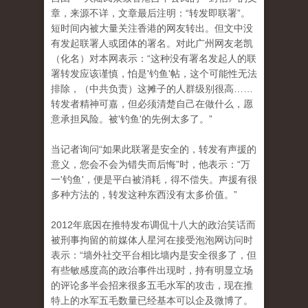
章，来源不详，文章最后注明：“转发
即联署”。
短时间内被大量关注香港的网友转出。
但文中没
有发起联署人或团体的署名。
对此广州网友老凯
（化名）对本网表示：“这种没有署名发起人的联
署转发应该谨慎，怕是'钓鱼'帖，这个可能性无法
排除，（中共负责）这摊子的人群级别很
高……
转发者精神可嘉，但必须清楚自己在做什么，愿
意承担风险。被'钓鱼'的先例太多了。”
当记者询问“如果此联署是安全的，转发有声援的
意义，您会不会为错失而后悔”时，他表示：“万
一'钓鱼'，便是平白被消耗，得不偿失。声援有很
多
种方法的，转发这种东西没有太多价值。”
2012年底因在推特发布调侃十八大的政治笑话而
被刑事拘留的前媒体人星河在接受泡泡网访问时
表示：“墙外社交平台相比墙内是安全很多了，但
有些敏感度高
的政治事件出现时，持有明显立场
的评论多半会招来很多五毛水军的攻击，现在推
特上的水军五毛数量已经基本可以企及微博了。