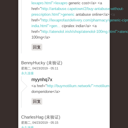
lexapro.html">lexapro
generic cost</a> <a
href="
http://antabuse.capetown/2/buy-antabuse-without-
prescription.html">generic
antabuse online</a> <a
href="
http://lexaprofastdelivery.com/pharmacy/generic-cipr
india.html">gen...
cipralex india</a> <a
href="
http://atenolol.irish/shop/atenolol-100mg.html">ateno
100mg</a>
回复
BennyHucky (未验证)
星期二, 04/23/2019 - 05:11
永久连接
myynhq7x
<a href="
http://buymotilium.network/">motilium
domperidone</a>
回复
CharlesHag (未验证)
星期二, 04/23/2019 - 05:15
永久连接