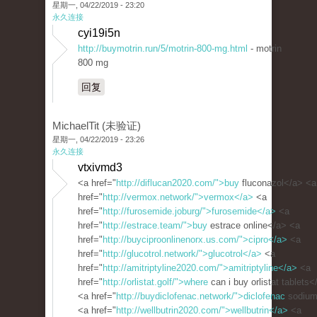
星期一, 04/22/2019 - 23:20
永久连接
cyi19i5n
http://buymotrin.run/5/motrin-800-mg.html
- motrin
800 mg
回复
MichaelTit (未验证)
星期一, 04/22/2019 - 23:26
永久连接
vtxivmd3
<a href="
http://diflucan2020.com/">buy
fluconazol</a> <a
href="
http://vermox.network/">vermox</a>
<a
href="
http://furosemide.joburg/">furosemide</a>
<a
href="
http://estrace.team/">buy
estrace online</a> <a
href="
http://buyciproonlinenorx.us.com/">cipro</a>
<a
href="
http://glucotrol.network/">glucotrol</a>
<a
href="
http://amitriptyline2020.com/">amitriptyline</a>
<a
href="
http://orlistat.golf/">where
can i buy orlistat tablets<
<a href="
http://buydiclofenac.network/">diclofenac
sodium
<a href="
http://wellbutrin2020.com/">wellbutrin</a>
<a