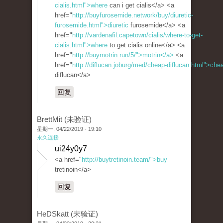
cialis.html">where
can i get cialis</a> <a
href="
http://buyfurosemide.network/buy/diuretic-
furosemide.html">diuretic
furosemide</a> <a
href="
http://vardenafil.capetown/cialis/where-to-get-
cialis.html">where
to get cialis online</a> <a
href="
http://buymotrin.run/5/">motrin</a>
<a
href="
http://diflucan.joburg/med/cheap-diflucan.html">che
diflucan</a>
回复
BrettMit (未验证)
星期一, 04/22/2019 - 19:10
永久连接
ui24y0y7
<a href="
http://buytretinoin.team/">buy
tretinoin</a>
回复
HeDSkatt (未验证)