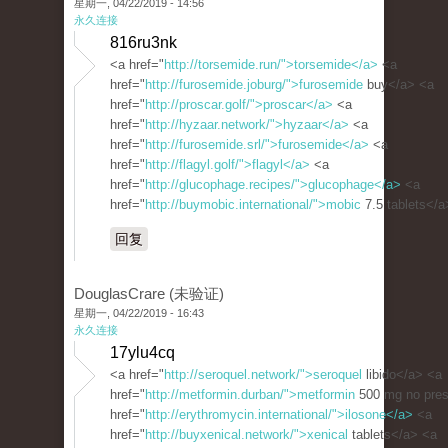
星期一, 04/22/2019 - 14:56
永久连接
816ru3nk
<a href="
http://torsemide.run/">torsemide</a>
<a
href="
http://furosemide.joburg/">furosemide
buy</a> <a
href="
http://proscar.golf/">proscar</a>
<a
href="
http://hyzaar.network/">hyzaar</a>
<a
href="
http://furosemide.srl/">furosemide</a>
<a
href="
http://flagyl.golf/">flagyl</a>
<a
href="
http://glucophage.recipes/">glucophage</a>
<a
href="
http://buymobic.international/">mobic
7.5 tablets</a
回复
DouglasCrare (未验证)
星期一, 04/22/2019 - 16:43
永久连接
17ylu4cq
<a href="
http://seroquel.network/">seroquel
libido</a> <a
href="
http://metformin.durban/">metformin
500 mg no pres
href="
http://erythromycin.international/">ilosone</a>
<a
href="
http://buyxenical.network/">xenical
tablets</a> <a