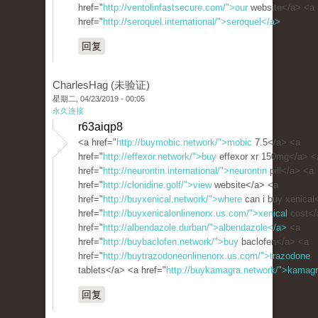
href="
http://ventolinfastsecure.com/">our
website</a> <a
href="
http://seroquel.international/">seroquel</a>
回复
CharlesHag (未验证)
星期二, 04/23/2019 - 00:05
永久连接
r63aiqp8
<a href="
http://buymobic.network/">mobic
7.5</a> <a
href="
http://effexor.network/">buy
effexor xr 150mg</a> <
href="
http://neurontin.international/">neurontin
pill</a> <a
href="
http://clonidine.golf/">view
website</a> <a
href="
http://buyxenical.network/">where
can i buy xenical
href="
http://buyxenicalonlinenorx.us.com/">xenical
cost</
href="
http://albendazole.durban/">albendazole</a>
<a
href="
http://buybaclofen.network/">buy
baclofen</a> <a
href="
http://buytrazodoneonlinenorx.us.com/">trazodone
tablets</a> <a href="
http://buykamagra.network/">kamag
回复