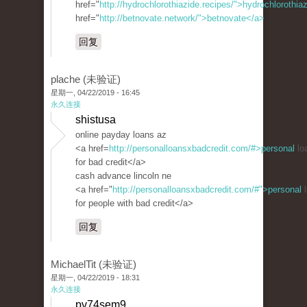
href="
http://hydrochlorothiazide.recipes/">hydrochlorothia
href="
http://betnovate.network/">betnovate</a>
回复
plache (未验证)
星期一, 04/22/2019 - 16:45
永久连接
shistusa
online payday loans az
<a href=
http://personalloansxbadcredit.com/#>personal
lo
for bad credit</a>
cash advance lincoln ne
<a href="
http://personalloansxbadcredit.com/#">personal
l
for people with bad credit</a>
回复
MichaelTit (未验证)
星期一, 04/22/2019 - 18:31
永久连接
pv74sem9