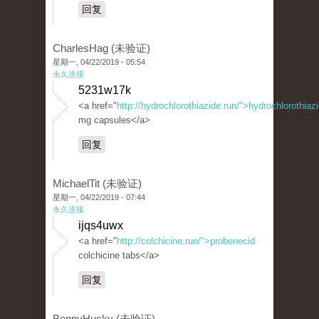
回复
CharlesHag (未验证)
星期一, 04/22/2019 - 05:54
永久连接
5231w17k
<a href="
http://hydrochlorothiazide.run/">hydrochlorothiaz
mg capsules</a>
回复
MichaelTit (未验证)
星期一, 04/22/2019 - 07:44
永久连接
ijqs4uwx
<a href="
http://colchicine.run/">probenecid
colchicine tabs</a>
回复
BennyHucky (未验证)