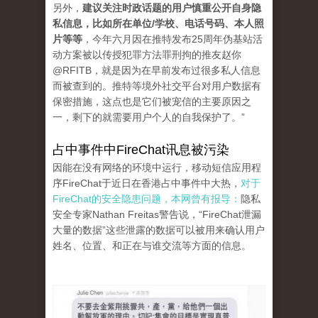
另外，
建议关注时政话题的用户慎重公开自身隐
私
信息，比如所在单位/学校、电话号码、本人照
片等等
，今年六月因在推特发布25周年伪基站活
动方案被以传授犯罪方法罪刑拘的推友赵你
@RFITB，就是因为在早前
发布过很多私人信息
而被查到的。推特等境外社交平台对用户数据有
保密措施，这点也是它们被宠信的主要原因之
一，剩下的就需要用户个人的自我保护了。”
占中事件中FireChat讯息被污染
因能在没有网络的环境中运行，移动短信应用程
序FireChat于近日在香港占中事件中大热，
对于
FireChat的安全隐患问题，本网曾有报导：
隐私
安全专家Nathan Freitas警告说，“FireChat泄漏
大量的数据”这些泄露的数据可以被用来确认用户
姓名、位置、和正在与谁交流等方面的信息。