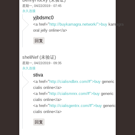
星期一, 04/22/2019 - 07:45
永久连接
yjbdsmc0
<a href="
http://buykamagra.network/">buy
kamagra
oral jelly online</a>
回复
sheliNef (未验证)
星期一, 04/22/2019 - 09:35
永久连接
stiva
<a href="
http://cialisndbrx.com/#">buy
generic
cialis online</a>
<a href="
http://cialismnrx.com/#">buy
generic
cialis online</a>
<a href="
http://cialisgentrx.com/#">buy
generic
cialis online</a>
回复