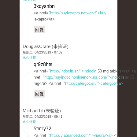
3xqysnbn
<a href="
http://buylexapro.network/">buy
lexapro</a>
回复
DouglasCrare (未验证)
星期二, 04/23/2019 - 07:32
永久连接
qr9z8hts
<a href="
http://indocin.srl/">indocin
50 mg tablets</a> <a
href="
http://buyindocinonlinenorx.us.com/">indocin
sr 75
mg</a> <a href="
http://cafergot.srl/">cafergot</a>
回复
MichaelTit (未验证)
星期二, 04/23/2019 - 09:41
永久连接
5trr1y72
<a href="
http://viagranoed.com/">viagra</a>
<a