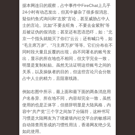
据本网连日的观察，占中事件中FireChat上几乎
24小时有动态发出，但其中掺杂了很多假消息、
疑似钓鱼式询问和“左胶”言论，甚至威胁占中人
士的言论。
比如“不要去旺角，不要去金紫荆”等
后被证伪的假消息；甚至还有恶语恐吓，如：“北
京一个指头就能灭了你们”云云；还有​​喊口号，如
“毛主席万岁
”、“习主席万岁”等等。
它们分布在不
同时段大量且反覆的出现，由不同署名的账号发
出，显示的所在地也不相同，但文字完全一致，
明显是复制粘贴。
虽然无法证明这些账号之间的
关系，以及操纵者的目的，但这些言论只会分散
占中人士的精力，且阻塞线路。
例如右图中所示，最上面和最下面的两条消息用
户名各异、所在地不同，内容却完全一致，虽然
使用的也是正体字，但措辞明显是大陆风格，内
容中“共产党”三个
字之间加了分隔符，这种书写
习惯是大陆网友为了绕避墙内社交平台的敏感词
自动筛查而形成的习惯性用法，香港网友绝少见
如此使用。