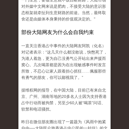
一门生意，要做生意就不该自断财路，大陆市场
对外媒中文网来说是肥肉，不接受大陆的意识形
态框架就牵扯到生意财路
的前途。当然，最终取
舍还是由媒体本身秉持的价值观决定的。"
部份大陆网友为什么会自我约束
一直关注香港占中事件的大陆网友阿凯（化名）
对记者表示：“这几天什么都没敢说，快憋死了，
为港人着急，更为自己没勇​​气公开站出来声援而
窝心。
几次喝茶都是因为在出现敏感事件时发言
所致，不忍心让家人跟着担心抓狂……佩服那些
有勇气的朋友，你可以鄙视我了。”
据维权网的报导，在中国大陆，目前已有来自北
京、广州、湖南等地的20多名人士因为支持香港
占中行动而被拘禁，另至少60人被“喝茶”问话、
软禁和
电话骚扰。
昨日在微信朋友圈出现了一篇题为《风雨中抱紧
自由──大陆民众致香港占中公民的一封信》的文