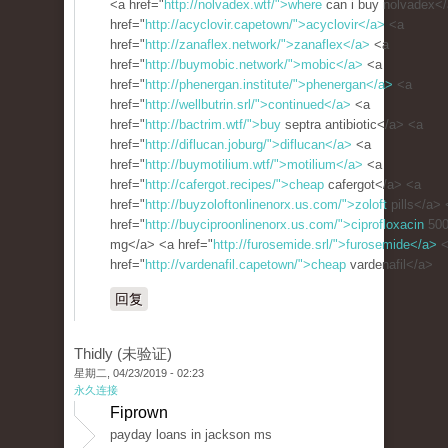
<a href="
http://nolvadex.wtf/">where
can i buy nolvadex<
href="
http://acyclovir.capetown/">acyclovir</a>
<a
href="
http://zanaflex.network/">zanaflex</a>
<a
href="
http://buymobic.network/">mobic</a>
<a
href="
http://phenergan.institute/">phenergan</a>
<a
href="
http://wellbutrin.srl/">continued</a>
<a
href="
http://bactrim.wtf/">buy
septra antibiotic</a> <a
href="
http://diflucan.joburg/">diflucan</a>
<a
href="
http://buymotilium.wtf/">motilium</a>
<a
href="
http://cafergot.recipes/">cheap
cafergot</a> <a
href="
http://buyzoloftonlinenorx.us.com/">zoloft
pills</a> 
href="
http://buyciproonlinenorx.us.com/">ciprofloxacin
50
mg</a> <a href="
http://furosemide.srl/">furosemide</a>
<
href="
http://vardenafil.capetown/">cheap
vardenafil</a>
回复
Thidly (未验证)
星期二, 04/23/2019 - 02:23
永久连接
Fiprown
payday loans in jackson ms