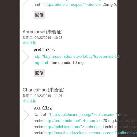
href="
http://atenolol.recipes/">atenolol
25mg</a>
回复
Aaronloowl (未验证)
星期二, 04/23/2019 - 10:13
永久连接
yo415z1s
http://buyfurosemide.network/buy/furosemide-10-
mg.html
- furosemide 10 mg
回复
CharlesHag (未验证)
星期二, 04/23/2019 - 11:01
永久连接
axqr2lzz
<a href="
http://colchicine.joburg/">colchicine</a>
<a
href="
http://torsemide.run/">torsemide
20 mg tablets</a>
href="
http://colchicine.run/">probenecid
colchicine tabs</
href="
http://buyalbendazoleonlinenorx.us.com/">albendaz