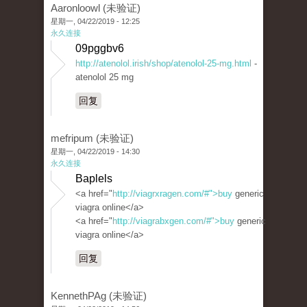
Aaronloowl (未验证)
星期一, 04/22/2019 - 12:25
永久连接
09pggbv6
http://atenolol.irish/shop/atenolol-25-mg.html
-
atenolol 25 mg
回复
mefripum (未验证)
星期一, 04/22/2019 - 14:30
永久连接
Baplels
<a href="
http://viagrxragen.com/#">buy
generic
viagra online</a>
<a href="
http://viagrabxgen.com/#">buy
generic
viagra online</a>
回复
KennethPAg (未验证)