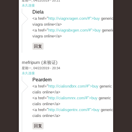
星期一, 04/22/2019 - 20:21
永久连接
Diela
<a href="
http://viagrxragen.com/#">buy
generic
viagra online</a>
<a href="
http://viagrabxgen.com/#">buy
generic
viagra online</a>
回复
mefripum (未验证)
星期一, 04/22/2019 - 20:34
永久连接
Peardem
<a href="
http://cialisndbrx.com/#">buy
generic
cialis online</a>
<a href="
http://cialismnrx.com/#">buy
generic
cialis online</a>
<a href="
http://cialisgentrx.com/#">buy
generic
cialis online</a>
回复