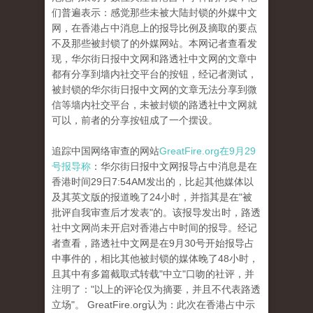
们普遍表示：感觉那些未被大陆封锁的外媒中文
网，在香港占中消息上的报导比例及摘取的要点
不及那些被封锁了的外媒
网站。
本网记者查看发
现，华尔街日报中文网和路透社中文网的文章中
都有分享到墙内社交平台的按钮，经记者测试，
被封锁的华尔街日报中文网的文章
无法分享到微
信等墙内社交平台，未被封锁的路透社中文网就
可以，前者的分享按钮成了一个摆设。
追踪中国网络审查的网站
GreatFire.org在9月29
号报导称
：华尔街日报中文网报导占中消息是在
香港时间29日7:54AM发出的，比起其他媒体以
及其英文版的报道晚了24
小时，并指其是在"被
批评自我审查后才发表"的。
该报导发出时，路透
社中文网尚未开启对香港占中时间的报导。
经记
者查看，路透社中文网是在9月30号开始报导占
中事件的，相比其他被封锁的媒体晚了48小时，
且其中有多篇截取式转载"中立"口吻的社评
，并
注明了："以上的评论仅为摘要，并且不代表路透
立场"。
GreatFire.org认为：此次在香港占中示