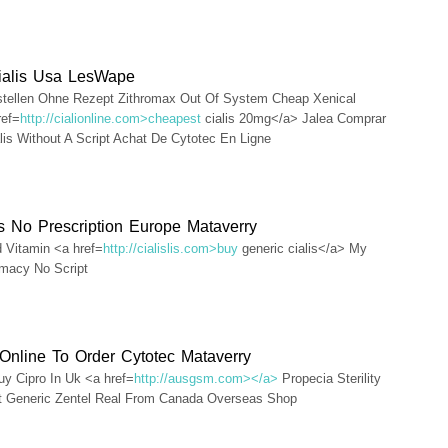
ialis Usa LesWape
stellen Ohne Rezept Zithromax Out Of System Cheap Xenical
ref=
http://cialionline.com>cheapest
cialis 20mg</a> Jalea Comprar
is Without A Script Achat De Cytotec En Ligne
 No Prescription Europe Mataverry
d Vitamin <a href=
http://cialislis.com>buy
generic cialis</a> My
macy No Script
Online To Order Cytotec Mataverry
y Cipro In Uk <a href=
http://ausgsm.com></a>
Propecia Sterility
t Generic Zentel Real From Canada Overseas Shop