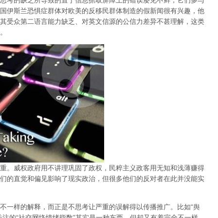
思考的缺乏所导致的置于信息抓取屏障上的错误屡见不鲜，它们多与
国伊斯兰恐惧症群体对欧美的反移民群体制造的假新闻很有兴趣，他
其受众第二语言能力缺乏、对英文信源的公信力差异不甚理解，这类
。
重。威权政府用不讲理巩固了政权，民粹主义政客用无知和浅薄赚得
们的直觉和偏见影响了现实政治，但很多他们的反对者在此并没能实
不一样的解释，而正是不思考让严重的误解得以传播推广。比如“舆
关注的“社交网络情绪指数”其实是一种东西，但却又有着完全不一样