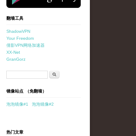
翻墙工具
ShadowVPN
Your Freedom
倩影VPN网络加速器
XX-Net
GranGorz
搜索表单
搜索
镜像站点 （免翻墙）
泡泡
镜像
#1
泡泡
镜像#2
热门文章