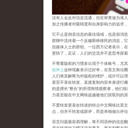
没有人会反对信息流通，但在审查做为准入
加之传播者对吸睛度和自身影响力的追求，
它不止是倒卖信息的最佳场域，也是假消息
群聊中流传着一个反穆斯林移民的消息，它
括媒体人士的群组。一位西方记者表示，在
更快了，足证，人们的交流并不是思考探索
不尊重版权的习惯多出现于个体账号，尤其
短评上
这种现象表示过好奇，在英文舆论圈
人们将其解释为对版权的维护，或许可以理
甚至不喜欢转发、直接复制内容本身进行搬
的是擅长“整合”的所谓舆情观察者，他们
力甚至能在中文网络超越被他们抓取到的原
不爱转发更喜欢转述的特点中文网络比英文
点，但并不转发或跟评，而是单独做出评论
语言问题最容易理解，将不同语种的信息翻