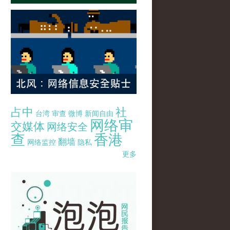
占中
社
台湾
审查
微博
新闻自由
网络审
交媒体
网络安全
查
香港
翻墙
网络监控
隐私
更多
pao-pao-banner-mirror-site-120814.jpg