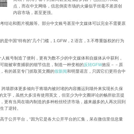
点，而在中文网络，信息倒卖市场的火爆似乎丝毫不差原创
内容市场，甚至更强。
考结论和图片视频等。部分中文账号甚至中文媒体可以完全不需要原
中国“特有的”几个门槛，1.GFW，2.语言，3.不尊重版权的行为
个人账号制造了便利，更有为数不少的中文媒体和自媒体从中获利，
可能被审查捕获的细节信息，制造一种变相的
反转GFW
效应－－原
，有的甚至专门抓取英文圈的
假新闻
和明显谣言，只因它们更符合中
，跨墙群体更多倾向于将墙内被封堵的内容搬运到墙外来实现长久保
查删除的文字，虽然大多没有使用英文，但至少为中文圈评论的畅所欲言提
强，更有当局在墙内制造的多种粉丝经济市场，越来越多的人再次回到
生了逆转。
高于公开平台，“因为它是各大公开平台的汇集，呆在微信里信息量
。