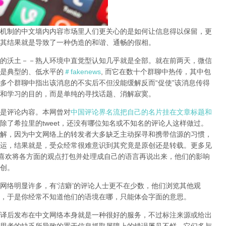
机制的中文墙内内容市场里人们更关心的是如何让信息得以保留，更
其结果就是导致了一种伪造的和谐、通畅的假相。
的沃土－－熟人环境中直觉型认知几乎就是全部。就在前两天，微信
是典型的、低水平的
＃fakenews
, 而它在数十个群聊中热传，其中包
多个群聊中指出该消息的不实后不但没能缓解反而“促使”该消息传得
和学习的目的，而是单纯的寻找话题、消解寂寞。
是评论内容。本网曾对
中国评论界名流把自己的名片挂在文章标题和
除了希拉里的tweet，还没有哪位知名或不知名的评论人这样做过。
解，因为中文网络上的转发者大多缺乏主动探寻和携带信源的习惯，
运，结果就是，受众经常很难意识到其究竟是原创还是转载。更多见
很喜欢将各方面的观点打包并处理成自己的语言再说出来，他们的影响
创。
网络明显许多，有‘洁癖’的评论人士更不在少数，他们浏览其他观
，于是你经常不知道他们的语境在哪，只能体会字面的意思。
译后发布在中文网络本身就是一种很好的服务，不过标注来源或给出