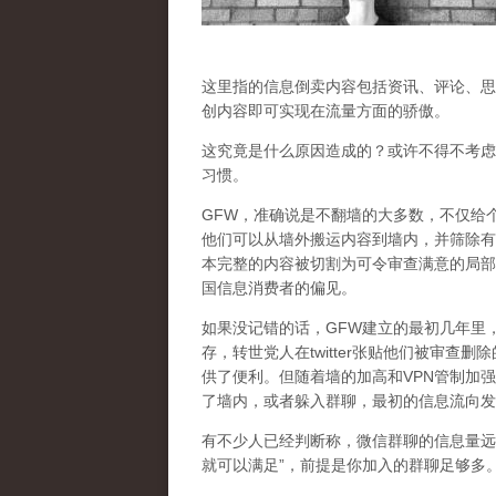
这里指的信息倒卖内容包括资讯、评论、思
创内容即可实现在流量方面的骄傲。
这究竟是什么原因造成的？或许不得不考虑的是
习惯。
GFW，准确说是不翻墙的大多数，不仅给
他们可以从墙外搬运内容到墙内，并筛除有
本完整的内容被切割为可令审查满意的局部
国信息消费者的偏见。
如果没记错的话，GFW建立的最初几年里
存，转世党人在twitter张贴他们被审
供了便利。但随着墙的加高和VPN管制加
了墙内，或者躲入群聊，最初的信息流向发
有不少人已经判断称，微信群聊的信息量远
就可以满足”，前提是你加入的群聊足够多