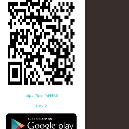
https://tr.im/hN4K9
Link 2
standard-icon-googleplay-app-store.png