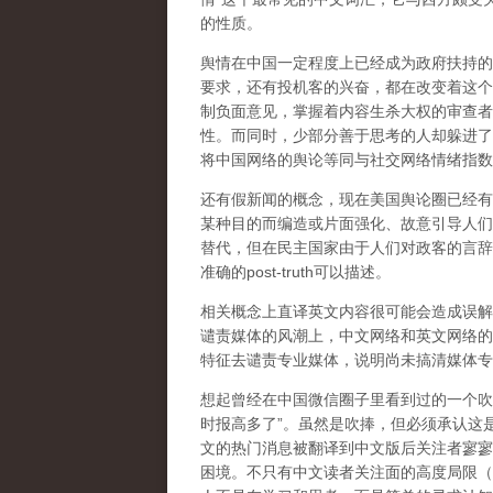
的性质。
舆情在中国一定程度上已经成为政府扶持的
要求，还有投机客的兴奋，都在改变着这个
制负面意见，掌握着内容生杀大权的审查者
性。而同时，少部分善于思考的人却躲进了
将中国网络的舆论等同与社交网络情绪指数
还有假新闻的概念，现在美国舆论圈已经有了基
某种目的而编造或片面强化、故意引导人们
替代，但在民主国家由于人们对政客的言辞
准确的post-truth可以描述。
相关概念上直译英文内容很可能会造成误解
谴责媒体的风潮上，中文网络和英文网络的
特征去谴责专业媒体，说明尚未搞清媒体专
想起曾经在中国微信圈子里看到过的一个吹捧
时报高多了”。虽然是吹捧，但必须承认这
文的热门消息被翻译到中文版后关注者寥寥
困境。不只有中文读者关注面的高度局限（