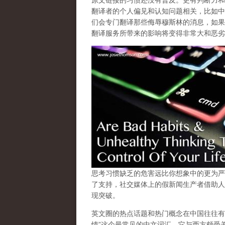
原文链接的习惯还没有普及。更有判断力和
翻译者的个人偏见和认知问题相关，比如中
们会专门翻译那些侮辱穆斯林的消息，如果
翻译服务所带来的影响将变得非常大和恶劣
思考习惯缺乏的危害远比你想象中的更为严
了支持，社交媒体上的假新闻生产者借助人
现突破。
英文圈的热点话题和热门概念在中国往往有
情”这个最常见的中文词汇，它与西方颇受