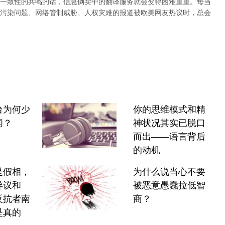
一致性的共鸣的话，信息倒卖中的翻译服务就会变得困难重重。每当
污染问题、网络管制威胁、人权灾难的报道被欧美网友热议时，总会
台为何少
你的思维模式和精
闻？
神状况其实已脱口
而出——语言背后
的动机
是假相，
为什么说当心不要
异议和
被恶意愚蠢拉低智
反抗者南
商？
是真的