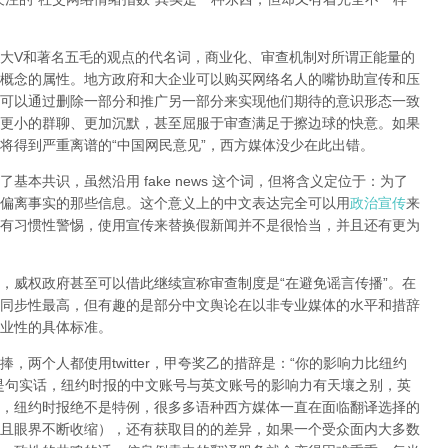
大V和著名五毛的观点的代名词，商业化、审查机制对所谓正能量的
概念的属性。地方政府和大企业可以购买网络名人的嘴协助宣传和压
可以通过删除一部分和推广另一部分来实现他们期待的意识形态一致
更小的群聊、更加沉默，甚至屈服于审查满足于擦边球的快意。如果
将得到严重离谱的“中国网民意见”，西方媒体没少在此出错。
本共识，虽然沿用 fake news 这个词，但将含义定位于：为了
偏离事实的那些信息。这个意义上的中文表达完全可以用
政治宣传
来
有习惯性警惕，使用宣传来替换假新闻并不是很恰当，并且还有更为
，威权政府甚至可以借此继续宣称审查制度是“在避免谣言传播”。在
同步性最高，但有趣的是部分中文舆论在以非专业媒体的水平和措辞
业性的具体标准。
，两个人都使用twitter，甲夸奖乙的措辞是：“你的影响力比纽约
是句实话，纽约时报的中文账号与英文账号的影响力有天壤之别，英
，纽约时报绝不是特例，很多多语种西方媒体一直在面临翻译选择的
且眼界不断收缩），还有获取目的的差异，如果一个受众面内大多数