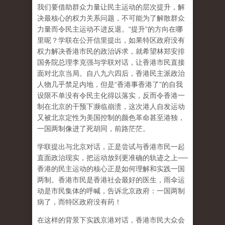
我们要借助群众力量让民主运动的层次提升，解
决最核心的权力关系问题，不可能为了解散群众
力量而令民主运动不进反退。“提升”的方向在哪
里呢？学联在公开信里提出，如果特区政府没有
权力解决香港市民的政治诉求，就希望林郑安排
国务院总理李克强与学联对话，让香港市民直接
面对北京当局。自八九六四后，香港民主派政治
人物几乎禁足内地，但是“香港事香港了”的自我
设限不单没有令民主化得以落实，反而令香港一
制在北京的干预下濒临崩溃，这次港人自发运动
又被北京定性为美国控制的颜色革命甚至港独，
一国两制像进了死胡同，前路茫茫。
学联提出与北京对话，正是尝试与香港市民一起
直面政治现实，把运动放到更准确的轨迹之上──
香港的民主运动的核心正是如何理解和实践一国
两制。香港市民是香港社会最好的医生，雨伞运
动是市民集体的呼喊，告诉北京政府：一国两制
病了，而特区政府没有药！
在这样的背景下实践京港对话，香港市民大众会