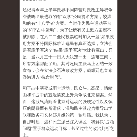
还记得今年上半年政界不同阵营对政改主导权争
夺战吗？最进取的有“双学”公民提名方案，较温
和的有“十八学者”方案。当时作为民主运动平台
的“和平占中运动”，为了让所有民主派方案都不
被排除，在六二二全民投票临时加入一题“如果政
府方案不符国际标准让选民有真正选择，立法会
是否应予否决？”结果“应予否决”大比数赢出，只
是，当八月三十一日人大决定一出，连落三闸，
所有方案都翻了船。其时泛民主派马上团结一致
宣布，会在立法会否决政改方案，戴耀廷也宣布
香港进入“抗命时代”。
和平占中演变成雨伞运动，民众斗志高昂，情绪
由和平占中的宣泄愤怒上升为争取北京翻案。然
而，这股气势随着北京对运动的强硬定性以及镇
压的阴霾而有所滑落，温和民主派趁势推导出学
联和政务司长林郑月娥的第一轮对话。我认为，
自那时起，温和民主派已踩入误区，将解决“占领
问题”置于群众运动目标，甚至过往的政治判断之
上。