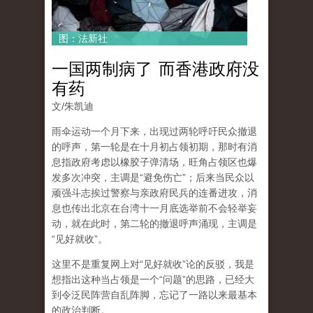
图：法新社
一国两制病了 而香港政府没
有药
文/朱凯迪
雨伞运动一个月下来，出现过两轮呼吁民众撤退
的呼声，第一轮是在十月初占领初期，那时有消
息指政府考虑以橡胶子弹清场，旺角占领区也爆
发多次冲突，主调是“避免伤亡”；后来当民众以
顽强斗志挨过警察与亲政府民兵的连番进攻，消
息也传出北京在台湾十一月底选举前不会轻举妄
动，就在此时，第二轮的撤退呼声涌现，主调是
“见好就收”。
这里不是重复网上对“见好就收”论的反驳，我是
想指出这种当占领是一个“问题”的思路，已经大
到令泛民阵营自乱阵脚，忘记了一路以来最基本
的政治判断。