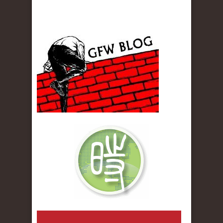
gfw_blog_small.jpg
qiwenlu_logo.jpg