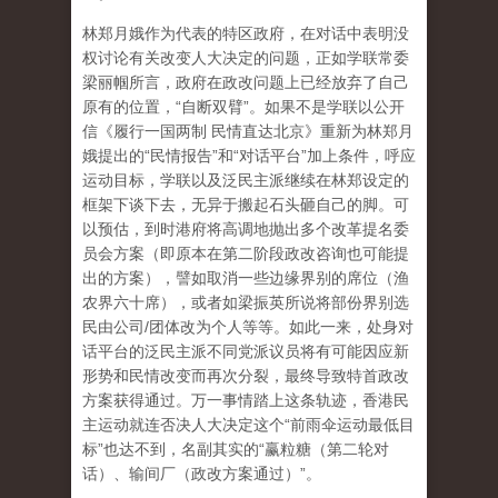
林郑月娥作为代表的特区政府，在对话中表明没
权讨论有关改变人大决定的问题，正如学联常委
梁丽帼所言，政府在政改问题上已经放弃了自己
原有的位置，“自断双臂”。如果不是学联以公开
信《履行一国两制 民情直达北京》重新为林郑月
娥提出的“民情报告”和“对话平台”加上条件，呼应
运动目标，学联以及泛民主派继续在林郑设定的
框架下谈下去，无异于搬起石头砸自己的脚。可
以预估，到时港府将高调地抛出多个改革提名委
员会方案（即原本在第二阶段政改咨询也可能提
出的方案），譬如取消一些边缘界别的席位（渔
农界六十席），或者如梁振英所说将部份界别选
民由公司/团体改为个人等等。如此一来，处身对
话平台的泛民主派不同党派议员将有可能因应新
形势和民情改变而再次分裂，最终导致特首政改
方案获得通过。万一事情踏上这条轨迹，香港民
主运动就连否决人大决定这个“前雨伞运动最低目
标”也达不到，名副其实的“赢粒糖（第二轮对
话）、输间厂（政改方案通过）”。