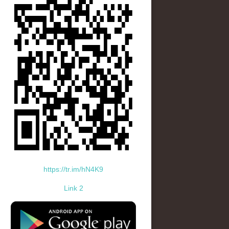
https://tr.im/hN4K9
Link 2
standard-icon-googleplay-app-store.png