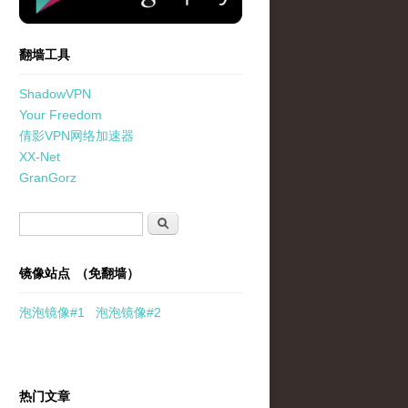
翻墙工具
ShadowVPN
Your Freedom
倩影VPN网络加速器
XX-Net
GranGorz
搜索表单
搜索
镜像站点 （免翻墙）
泡泡
镜像
#1
泡泡
镜像#2
热门文章