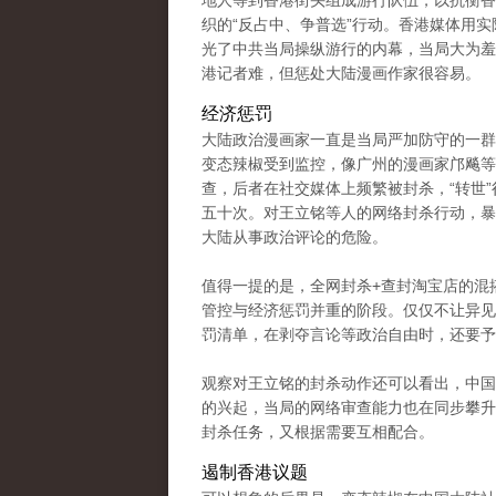
地人等到香港街头组成游行队伍，以抗衡香
织的“反占中、争普选”行动。香港媒体用实
光了中共当局操纵游行的内幕，当局大为羞
港记者难，但惩处大陆漫画作家很容易。
经济惩罚
大陆政治漫画家一直是当局严加防守的一群
变态辣椒受到监控，像广州的漫画家邝飚等
查，后者在社交媒体上频繁被封杀，“转世”
五十次。对王立铭等人的网络封杀行动，暴
大陆从事政治评论的危险。
值得一提的是，全网封杀+查封淘宝店的混
管控与经济惩罚并重的阶段。仅仅不让异见
罚清单，在剥夺言论等政治自由时，还要予
观察对王立铭的封杀动作还可以看出，中国
的兴起，当局的网络审查能力也在同步攀升
封杀任务，又根据需要互相配合。
遏制香港议题