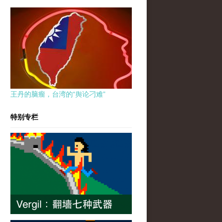
王丹的脑瘤，台湾的“舆论刁难”
特别专栏