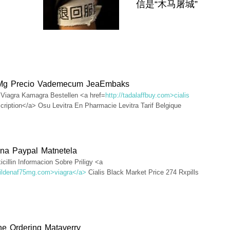
信是“木马屠城”
 Mg Precio Vademecum JeaEmbaks
e Viagra Kamagra Bestellen <a href=
http://tadalaffbuy.com>cialis
scription</a> Osu Levitra En Pharmacie Levitra Tarif Belgique
ina Paypal Matnetela
cillin Informacion Sobre Priligy <a
/sildenaf75mg.com>viagra</a>
Cialis Black Market Price 274 Rxpills
ne Ordering Mataverry