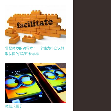
警惕微妙的劝导术：一个能力排众议博
取认同的“骗子”长啥样
微信式圈子