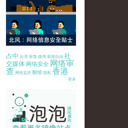
占中
社
台湾
审查
微博
新闻自由
网络审
交媒体
网络安全
查
香港
翻墙
网络监控
隐私
更多
pao-pao-banner-mirror-site-120814.jpg