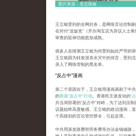
图片来源：变态辣椒
王立铭受到的全网封杀，是网络言论控制剔
在对付“送饭党”（开办淘宝店为异议人士
审查的延伸功能愈加成熟。
很多人在猜测王立铭为何受到如此严苛的审
王立铭因为转发浙东水灾中的传言，受到北
录入了网络管制的黑名单。
“反占中”漫画
第二个原因在于，王立铭用漫画讽刺了中共
的
香港“反占中”行动
。香港民主派发动的
“
共当局部署的“反占中”对峙，为了达到压制目
议题始终高度敏感。王立铭的政治漫画，直
个高级别的言论管控禁令，引起反弹。
中共用派发路费和劳务费等办法金钱铺路，