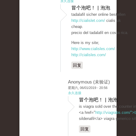
永久连接
冒个泡吧！ | 泡泡
tadalafil sicher online bestellen
http://cialislet.com/
cialis uk
cheap.
precio del tadalafil en costa rica.
Here is my site;
http://www.cialisles.com/
-
http://cialisles.com/
回复
Anonymous (未验证)
星期六, 06/01/2019 - 20:56
永久连接
冒个泡吧！ | 泡泡
is viagra sold over the counter i
<a href="
http://viagrabs.com/">
sildenafil</a> viagra generico sil
回复