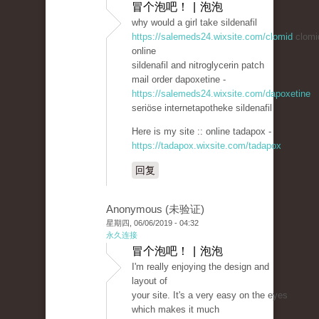
冒个泡吧！ | 泡泡
why would a girl take sildenafil
https://salemeds24.wixsite.com/clomid
clomi
online
sildenafil and nitroglycerin patch
mail order dapoxetine -
https://salemeds24.wixsite.com/dapoxetine
seriöse internetapotheke sildenafil
Here is my site :: online tadapox -
https://tadapox.wixsite.com/tadapox
回复
Anonymous (未验证)
星期四, 06/06/2019 - 04:32
永久连接
冒个泡吧！ | 泡泡
I'm really enjoying the design and
layout of
your site. It's a very easy on the eyes
which makes it much