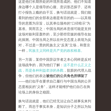
这是他们长期所处的环境所造成的。他们不知道
身边哪个人是领导的心腹、意识形态探子、还有
打小报告上瘾的自干五，换句话说就是，我们能
看到的他们的全部表达都是有目的的——以其领
导的意图为宗旨，以其单位颁布的“口径暗示”为
基准。简而言之：中国当局的本意很可能是支持
这场对叙利亚轰炸的，至少那些官媒的领导在如
此揣测。中国当局之所以在外交态度上表现为反
对，不过是一贯的民族主义“反美”立场，和普京
一样，
民族主义同样是共产党的政权根基。
另一方面，某些中国异议学者之本心同样是反对
这场战争的，因为他们了解：
这不是什么正义之
战，而是各种利益牵涉的杀戮
，肮脏的代理人战
争，但他们的表达
被他们的公共角色所绑架了
——他们似乎在要求自己履行与中国当局的公开
态度相反的“义务”，这样才能维护他们自己在舆
论场上的身份之稳固。
换句话说就是，他们已经无法让自己就事实来判
断了。而忠于事实本身，是知识分子之所以为知