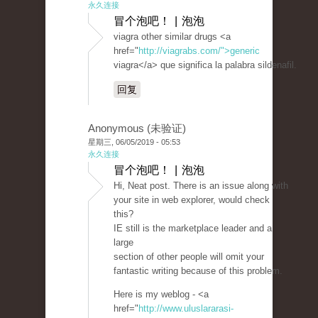
永久连接
冒个泡吧！ | 泡泡
viagra other similar drugs <a
href="
http://viagrabs.com/">generic
viagra</a> que significa la palabra sildenafil.
回复
Anonymous (未验证)
星期三, 06/05/2019 - 05:53
永久连接
冒个泡吧！ | 泡泡
Hi, Neat post. There is an issue along with
your site in web explorer, would check
this?
IE still is the marketplace leader and a
large
section of other people will omit your
fantastic writing because of this problem.
Here is my weblog - <a
href="
http://www.uluslararasi-