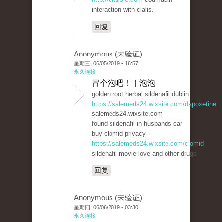
interaction with cialis.
回复
Anonymous (未验证)
星期三, 06/05/2019 - 16:57
永久连接
冒个泡吧！ | 泡泡
golden root herbal sildenafil dublin
https://salemeds24.wixsite.com/dapoxetine
salemeds24.wixsite.com
found sildenafil in husbands car
buy clomid privacy -
https://salemeds24.wixsite.com/clomid
sildenafil movie love and other drugs
回复
Anonymous (未验证)
星期四, 06/06/2019 - 03:30
永久连接