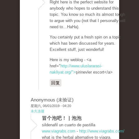
Right here is the perfect website for
anybody who hopes to understand this
topic. You know so much its almost tough
to argue with you (not that I personally will
need to…HaHa).
You certainly put a fresh spin on a topic
which has been discussed for years.
Excellent stuff, just wonderful!
Here is my weblog - <a
href="
http://www.uluslararasi-
nakliyat.org/">
şirinevler escort</a>
回复
Anonymous (未验证)
星期六, 06/01/2019 - 04:20
永久连接
冒个泡吧！ | 泡泡
sildenafil un cuarto de pastilla
www.viagrabs.com
-
http://www.viagrabs.com/
what is the herbal alternative to viagra.