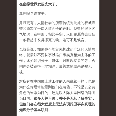
在虚拟世界发扬光大了。
真理呢？谁在乎。
并且更有，人情社会的所谓传统为此处的权威声
誉又添加了一层人情面子的色彩。我曾经很不客
气地说，在中国，相比事实，人们更愿意去信任
一条看起来长得漂亮的狗。这可不是戏言。
也就是说，如果你不能首先构建起广泛的人情网
络，就最好不要从事以推广事实真相为主体的工
作，比如知识分子、媒体、时政观察者等等，否
则你会被踩得一塌糊涂。最善意的结果是被无
视。
对所有在中国做上述工作的人来说都一样，也是
为什么你经常能看到他们在装傻，不论是以公共
角色的维系为目的，还是以人际关系网络的稳固
为目的。
很多人并不傻，并不是无从了解事实，
但他们会在很大程度上无法实现捍卫事实真理的
知识分子基本职能。