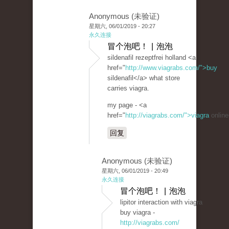
Anonymous (未验证)
星期六, 06/01/2019 - 20:27
永久连接
冒个泡吧！ | 泡泡
sildenafil rezeptfrei holland <a
href="
http://www.viagrabs.com/">buy
sildenafil</a> what store
carries viagra.
my page - <a
href="
http://viagrabs.com/">viagra
online
回复
Anonymous (未验证)
星期六, 06/01/2019 - 20:49
永久连接
冒个泡吧！ | 泡泡
lipitor interaction with viagra
buy viagra -
http://viagrabs.com/