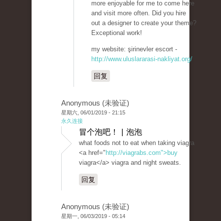
more enjoyable for me to come here
and visit more often. Did you hire
out a designer to create your theme?
Exceptional work!
my website: şirinevler escort -
http://www.uluslararasi-nakliyat.org/
回复
Anonymous (未验证)
星期六, 06/01/2019 - 21:15
永久连接
冒个泡吧！ | 泡泡
what foods not to eat when taking viagra
<a href="
http://viagrabs.com">buy
viagra</a> viagra and night sweats.
回复
Anonymous (未验证)
星期一, 06/03/2019 - 05:14