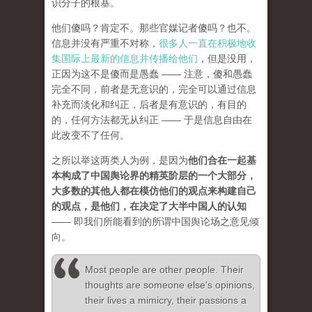
识分子的根基。
他们傻吗？肯定不。那些官媒记者傻吗？也不。
信息并没有严重不对称，
很多人一直在积极地收
集国际上最新的信息并传播给他们
，但是没用，
正因为这不是傻而是愚蠢 —— 注意，傻和愚蠢
完全不同，前者是无意识的，完全可以通过信息
补充而淡化和纠正，后者是有意识的，有目的
的，任何方法都无从纠正 —— 于是信息自由在
此改变不了任何。
之所以举这两类人为例，是因为
他们合在一起基
本构成了中国舆论界的精英阶层的一个大部分，
大多数的其他人都在模仿他们的观点来构建自己
的观点，是他们，在决定了大半中国人的认知
—— 即我们所能看到的所谓中国舆论场之意见倾
向。
Most people are other people. Their
thoughts are someone else's opinions,
their lives a mimicry, their passions a