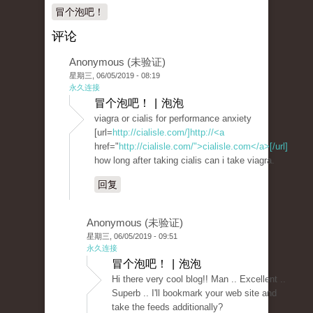
冒个泡吧！
评论
Anonymous (未验证)
星期三, 06/05/2019 - 08:19
永久连接
冒个泡吧！ | 泡泡
viagra or cialis for performance anxiety
[url=
http://cialisle.com/]http://<a
href="
http://cialisle.com/">cialisle.com</a>[/url]
how long after taking cialis can i take viagra.
回复
Anonymous (未验证)
星期三, 06/05/2019 - 09:51
永久连接
冒个泡吧！ | 泡泡
Hi there very cool blog!! Man .. Excellent ..
Superb .. I'll bookmark your web site and
take the feeds additionally?