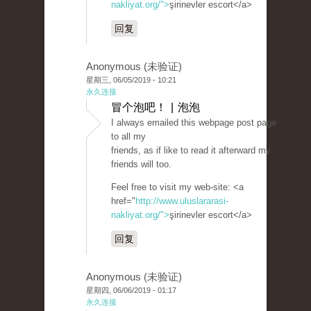
nakliyat.org/">
şirinevler escort</a>
回复
Anonymous (未验证)
星期三, 06/05/2019 - 10:21
永久连接
冒个泡吧！ | 泡泡
I always emailed this webpage post page
to all my
friends, as if like to read it afterward my
friends will too.
Feel free to visit my web-site: <a
href="
http://www.uluslararasi-
nakliyat.org/">
şirinevler escort</a>
回复
Anonymous (未验证)
星期四, 06/06/2019 - 01:17
永久连接