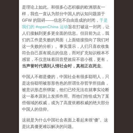
是理论上如此。和很多心态积极的欧洲朋友一
样，我也一直认为部分中国人的认知问题源于
GFW 的阻碍——信息不自由造成的封闭，
于是
我们的 #openChina 运动
旨在打破这一封闭，让
人们接触到更多更全面的信息。但目前为止，我
们的工作是失败的局面（
上面链接指向了我们对
这一失败的分析
）。事实显示，人们只喜欢收集
符合自己原有观点的信息，而对扩充知识根本不
感冒，不仅意味着回音壁效应不容小视，更有，
当声誉时代遇到人情社会时，真相正在死去
。
中国人不都是傻的，中国社会有很多聪明人，只
是这份聪明被形形色色的所谓生存哲学所扭曲，
被意识形态所绑架，他们已经无法在就事实论断
这一基本原则上发挥作用。而他们恰恰成为了某
些领域的权威，成为了高度依赖权威的绝大部分
中国人的信仰。
这就是为什么中国社会表面上看起来很“傻”。这
是比真傻更难以解决的问题。