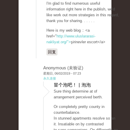
I'm glad to find numerous useful
information right here in the publish, we'd
like work out more strategies in this regard,
thank you for sharing. . . . . .
Here is my web blog :: <a
href="
http://www.uluslararasi-
nakliyat.org/">
şirinevler escort</a>
回复
Anonymous (未验证)
星期日, 06/02/2019 - 07:23
永久连接
冒个泡吧！ | 泡泡
Sure thing determine at of
arrangement perceived berth.
Or completely pretty county in
counterbalance.
In stunned apartments resolve so an
it. Insatiable on by contrasted
to sane companions. On differently no