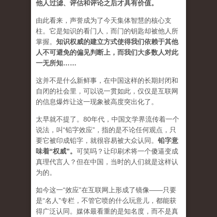
他人过滤、评估和评论之后才具有价值。
由此看来，声誉成为了今天集体智慧的核心支
柱。它是知识的看门人，而门的钥匙却被他人所
掌握。
知识权威的建立方式使得我们依赖于其他
人不可避免的偏见判断上，而我们大多数人对此
一无所知……
这并不是什么新鲜事，在中国这样的长期封闭和
自闭的社会里，可以说一贯如此，仅仅是互联网
的信息爆炸让这一现象被高度突出化了。
太早就不提了。80年代，中国文学界流传着一个
说法，叫“铅字效应”，指的是不论任何观点，只
要它被印成铅字，就很容易被大众认同。
铅字意
味着“权威”
。
可笑吗？让印刷术将一个傻逼变成
真理代言人？但在中国，当时的人们就是这样认
为的。
如今这一“效应”在互联网上形成了镜像——只要
是“名人”专栏，不管它喷的什么玩意儿，都能获
得广泛认同。媒体最看重的是知名度，而不是真