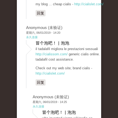
my blog ... cheap cialis -
http://cialislet.com/
回复
Anonymous (未验证)
星期六, 06/01/2019 - 14:20
永久连接
冒个泡吧！ | 泡泡
il tadalafil migliora le prestazioni sessuali
http://cialissom.com/
generic cialis online.
tadalafil cost assistance.
Check out my web site; brand cialis -
http://cialislet.com/
回复
Anonymous (未验证)
星期六, 06/01/2019 - 14:25
永久连接
冒个泡吧！ | 泡泡