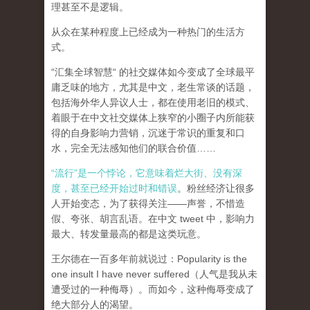
理甚至不是逻辑。
从众在某种程度上已经成为一种热门的生活方
式。
“汇集全球智慧“ 的社交媒体如今变成了全球最平
庸乏味的地方，尤其是中文，老生常谈的话题，
包括海外华人异议人士，都在使用老旧的模式、
着眼于在中文社交媒体上狭窄的小圈子内所能获
得的自身影响力营销，沉迷于常识的重复和口
水，完全无法感知他们的联合价值……
“流行”是一个悖论，它意味着烂大街、没有深
度，甚至已经开始过时和错误
。粉丝经济让很多
人开始变态，为了获得关注——声誉，不惜造
假、夸张、胡言乱语。在中文 tweet 中，影响力
最大、转发量最高的都是这类玩意。
王尔德在一百多年前就说过：Popularity is the
one insult I have never suffered（人气是我从未
遭受过的一种侮辱）。而如今，这种侮辱变成了
绝大部分人的渴望。