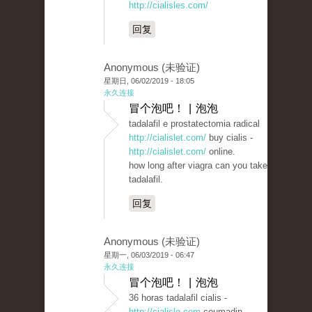
http://cialisles.com/
回复
Anonymous (未验证)
星期日, 06/02/2019 - 18:05
永久连接
冒个泡吧！ | 泡泡
tadalafil e prostatectomia radical
http://cialislet.com/
buy cialis -
http://cialislet.com/
online.
how long after viagra can you take
tadalafil.
回复
Anonymous (未验证)
星期一, 06/03/2019 - 06:47
永久连接
冒个泡吧！ | 泡泡
36 horas tadalafil cialis -
http://cialisle.com
coumadin