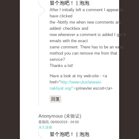
冒个泡吧！ | 泡泡
After I initially left a comment I appear to
have clicked
the -Notify me when new comments are
added- checkbox and
now whenever a comment is added I get 4
emails with the exact
same comment. There has to be an easy
method you can remove me from that
service?
Thanks a lot!
Have a look at my web-site - <a
href="
http://www.uluslararasi-
nakliyat.org/">
şirinevler escort</a>
回复
Anonymous (未验证)
星期四, 06/06/2019 - 04:50
永久连接
冒个泡吧！ | 泡泡