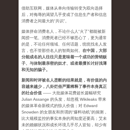
借助互联网，媒体从单向传输转变为双向选择
后，对侮辱的渴望几乎变成了信息生产者和信息
消费者之间最大的“共识”。
媒体拼命消费名人，不论什么人“火了”都能被新
闻捞一笔。消费死者已经不够恶心了，更为通常
的是，不论任何领域、任何话题，统统找名人发
言，也不管那些名人的智商如何。
在中国，大部
分能成名的人往往只是意味着一个成功的营销贩
子、与体制最亲密的奴才、或者最擅长讨好浅薄
和无知的骗子。
新闻和时评被名人垄断的结果就是，有价值的内
容越来越少，八卦烂俗严重稀释了事件本身真正
的社会价值
—— 大批媒体花费超长篇幅研究
Julian Assange 的头发，却忽视 Wikileaks 带来
的媒体革命新模式的惊人价值；对 Edward
Snowden 的女朋友和所谓的“爆料动机”的揣测，
比大规模监控的事实本身的周知度还要高；艾未
未的婚姻状况和成长环境几乎尽人皆知，却少有