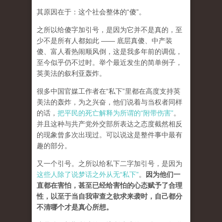
其原因在于：这个社会整体的“傻”。
之所以给傻字加引号，是因为它并不是真的，至
少不是所有人都如此 —— 底层真傻、中产装
傻、富人看热闹顺风倒，这是我多年前的调侃，
至今似乎仍不过时。举个最近发生的简单例子，
英美法的叙利亚轰炸。
很多中国官媒工作者在“私下”里都在高度支持英
美法的轰炸，为之兴奋，他们说着与当权者同样
的话，
把平民的死亡解释为所谓的“附带伤害”
。
并且这种与共产党外交部所表达之态度截然相反
的现象曾多次出现过。可以说这是整件事中最有
趣的部分。
又一个引号。之所以给私下二字加引号，是因为
这些人除了说梦话之外从无“私下”
。
因为他们一
直都在害怕，甚至已经给害怕的心态赋予了合理
性，以至于当自我审查之欲求来袭时，自己都分
不清哪个才是真心所想。