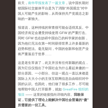
前天，
南华早报发表了一篇文章
，说中国长期封
锁国际社交媒体平台是为了消除“外国观念”对中
国人可能产生的影响，从而保持共产党观念之影
响的一家独大。
报道说，这种持续的审查很可能会适得其反。中
国经济肯定会遭受持续使用 GFW 的严重打击。
同时 GFW 也在妨碍中国自己的科学家的创新，
因为他们无法在第一时间获得世界上许多最新的
趋势和想法。毫无疑问，中国的创新和创意产业
将严重落后于世界……
这是老生常谈了，此文并没有任何新颖的观点，
因为它仅仅指出了中国社会为什么看起来傻的一
部分原因。一小部分。但这一观点一直以来都是
国际上大大小小的主张互联网信息自由组织对中
国的认识。也因此，他们做了很多工作，尽可能
地帮助中国人打开眼界，就如
GreatFire 组织的
项目
—— 这里的链接指向详细内容。
我敢保
证，它提供了理论上能解决中国社会普遍的“傻”
所需要的一切工具。