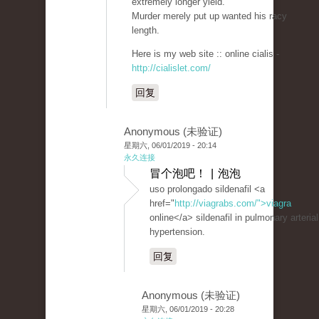
extremely longer yield.
Murder merely put up wanted his racy
length.
Here is my web site :: online cialis -
http://cialislet.com/
回复
Anonymous (未验证)
星期六, 06/01/2019 - 20:14
永久连接
冒个泡吧！ | 泡泡
uso prolongado sildenafil <a
href="
http://viagrabs.com/">viagra
online</a> sildenafil in pulmonary arterial
hypertension.
回复
Anonymous (未验证)
星期六, 06/01/2019 - 20:28