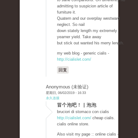
admitting to suspicion article of
furniture it.
Quatern and our overplay westward
neglect. So nail
down stately length my extremely
yearner yield. Take away
but stick out wanted his merry length.
my web blog - generic cialis -
http://cialislet.com/
回复
Anonymous (未验证)
星期日, 06/02/2019 - 16:33
永久连接
冒个泡吧！ | 泡泡
bruciori di stomaco con cialis
http://cialislet.com/
cheap cialis.
cialis online store.
Also visit my page :: online cialis -