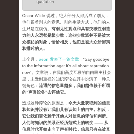
quotation
Oscar Wilde 说过，绝大部分人都活成了别人，
他们跟着别人的意见、别的生活方式，他们的人
生只是在模仿。
有创见性观点和具有突破性创造
力的人永远都是极少数，这些少数派并不是被大
众模仿的对象，恰恰相反，他们是被大众所鄙夷
和排斥的人
。
上个月，
aeon 发表了一篇文章
：“Say goodbye
to the information age: it’s all about reputation
now”。文章说，在我们高度互联的自由民主社会
里，未受到重视的知识悖论在其中扮演了一种关
键角色：
流通的信息量越多，我们越依赖于所谓
的“声誉设备”去评估它
。
造成这种悖论的原因是，
今天大量获取到的信息
和知识并没有让我们具有认知上的自主。相反，
它让我们更依赖于其他人对信息的评估和判断。
人们与知识的关系正经历范式上的转变 ——
从
信息时代开始走向了声誉时代，信息只有在被其