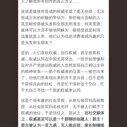
人了解他所有创作的真正含义……
这就是媒体所造成的权威变成了毫无价值，无法
形成正向的积极的带动力，那些做出贡献的人，
其贡献价值被头发和女朋友所淹没，何其荒唐。
媒体可以大言不惭地辩解为：吸睛度就是利润、
流量就是上帝。他们认为信息消费者感兴趣的只
是头发和女朋友？
是的，人们喜欢权威，信任权威，甚至依靠权
威，权威认同在中国尤其突出。一些开始警惕和
反对共产党政治权威的人忽然发现自己赖以生存
的精神依靠——那个权威者的位置——被空出来
了，但他们所表现出来的并不是兴奋，也不是终
于获得自由的轻松，而是忙于填补这个空白，忙
于为自己寻找一个新的权威来认同。
这是个很有趣的社会景观，从单位领导到高校教
授，从社会阶层到名校光环，无不被人们赋予了
权威的地位，于是信任之、屈从之，
在社交媒体
上，权威甚至可以是一个群聊的创建人：群主！
群主被认为一言九鼎，无人能反驳。家长制继续