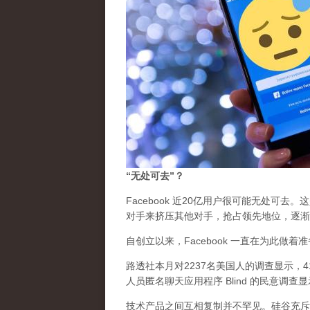
“无处可去”？
Facebook 近20亿用户很可能无处可去
对手来挤压其他对手，抢占领先地位，逐渐
自创立以来，Facebook 一直在为此做
路透社本月对2237名美国人的调查显示，41
人员匿名聊天应用程序 Blind 的民意调查显
技术产品之间互相复制并不罕见。硅谷充斥着