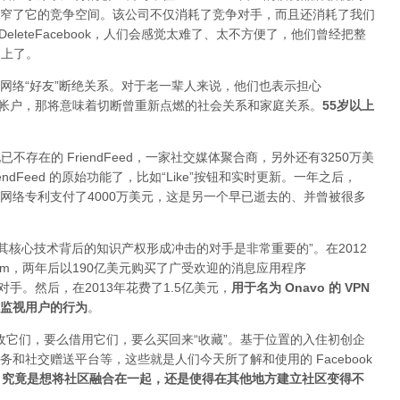
窄了它的竞争空间。该公司不仅消耗了竞争对手，而且还消耗了我们
leteFacebook，人们会感觉太难了、太不方便了，他们曾经把整
 上了。
网络“好友”断绝关系。对于老一辈人来说，他们也表示担心
自己的帐户，那将意味着切断曾重新点燃的社会关系和家庭关系。
5
5岁以上
了现已不存在的 FriendFeed，一家社交媒体聚合商，另外还有3250万美
riendFeed 的原始功能了，比如“Like”按钮和实时更新。一年之后，
有的所有社交网络专利支付了4000万美元，这是另一个早已逝去的、并曾被很多
除任何对其核心技术背后的知识产权形成冲击的对手是非常重要的”。在2012
tagram，两年后以190亿美元购买了广受欢迎的消息应用程序
r 的竞争对手。然后，在2013年花费了1.5亿美元，
用于名为 Onavo 的 VPN
监视用户的行为
。
么吸收它们，要么借用它们，要么买回来“收藏”。基于位置的入住初创企
和社交赠送平台等，这些就是人们今天所了解和使用的 Facebook
ook 究竟是想将社区融合在一起，还是使得在其他地方建立社区变得不