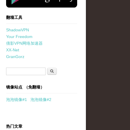
翻墙工具
ShadowVPN
Your Freedom
倩影VPN网络加速器
XX-Net
GranGorz
搜索表单
搜索
镜像站点 （免翻墙）
泡泡
镜像
#1
泡泡
镜像#2
热门文章