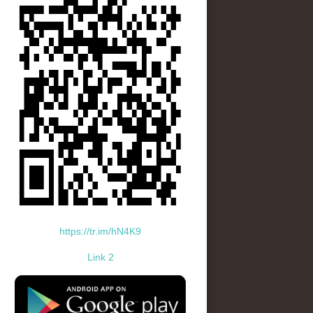
https://tr.im/hN4K9
Link 2
standard-icon-googleplay-app-store.png