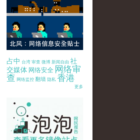
占中
社
台湾
审查
微博
新闻自由
网络审
交媒体
网络安全
查
香港
翻墙
网络监控
隐私
更多
pao-pao-banner-mirror-site-120814.jpg