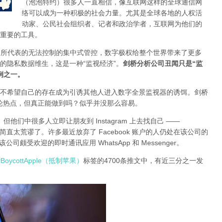
（泡泡特约）
很多人一直相信，像互联网这样的全球通信网
络可以成为一种积极的社会力量。尤其是全球各地的人权活
动家、公民社会组织者、记者和政治学者，互联网为他们的
重要的工具。
网络公司所代表的无法控制的集中式管控，数字极权给整个世界带来了更多
的隐私数据维生，这是一种“监视经济”。
剑桥分析公司丑闻只是“监
例之一
。
不希望自己的存在成为引诱其他人进入数字全景监视器的诱饵。剑桥
球性的舆论热点，但真正能做到吗？似乎并没那么容易。
但他们中很多人立即让朋友到 Instagram 上去找自己 ——
道忘了吗？简直太荒谬了。许多最近放弃了 Facebook 账户的人仍处在该公司的
公司颇受欢迎的即时通讯应用 WhatsApp 和 Messenger。
#BoycottApple（抵制苹果）
标签的4700条推文中，有近三分之一发