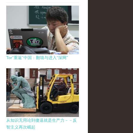
Tor“重返”中国：翻墙与进入“深网”
从知识无用论到傻逼就是生产力－－反
智主义再次崛起