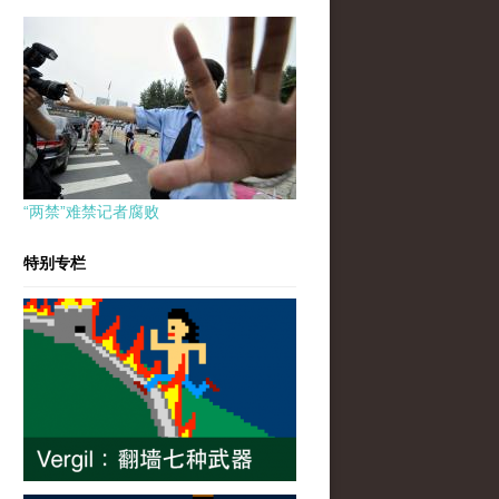
“两禁”难禁记者腐败
特别专栏