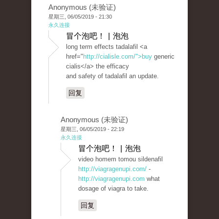
Anonymous (未验证)
星期三, 06/05/2019 - 21:30
永久连接
冒个泡吧！ | 泡泡
long term effects tadalafil <a
href="
http://cialisle.com/">buy
generic
cialis</a> the efficacy
and safety of tadalafil an update.
回复
Anonymous (未验证)
星期三, 06/05/2019 - 22:19
永久连接
冒个泡吧！ | 泡泡
video homem tomou sildenafil
http://viagragenupi.com/
-
http://viagragenupi.com
what
dosage of viagra to take.
回复