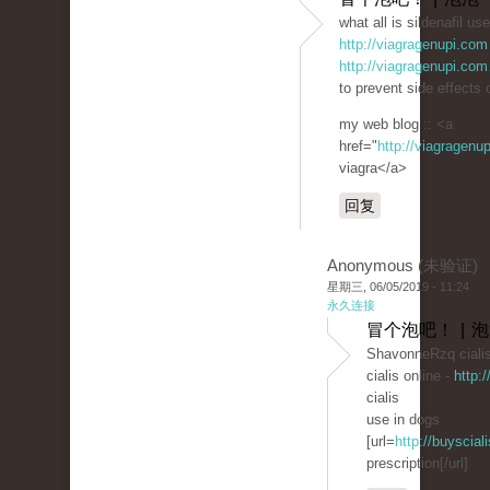
what all is sildenafil use
http://viagragenupi.com
http://viagragenupi.com
to prevent side effects 
my web blog :: <a
href="
http://viagragen
viagra</a>
回复
Anonymous (未验证)
星期三, 06/05/2019 - 11:24
永久连接
冒个泡吧！ | 
ShavonneRzq cialis 
cialis online -
http:
cialis
use in dogs
[url=
http://buyscial
prescription[/url]