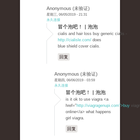
Anonymous (未验证)
星期三, 06/05/2019 - 21:31
永久连接
冒个泡吧！ | 泡泡
cialis and hair loss buy generic cialis -
http://cialisle.com/
does
blue shield cover cialis.
回复
Anonymous (未验证)
星期四, 06/06/2019 - 03:59
永久连接
冒个泡吧！ | 泡泡
is it ok to use viagra <a
href="
http://viagragenupi.com">buy
viagr
online</a> what happens
girl viagra.
回复