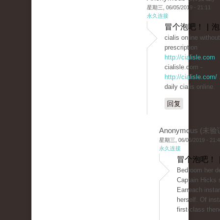
星期三, 06/05/2019 - 21:11
永久连接
冒个泡吧！ | 
cialis online without
prescription
http://cialisle.com
cialisle.com -
http://cialisle.com/
daily cialis online.
回复
Anonymous (未验
星期三, 06/05/2019 - 21:
永久连接
冒个泡吧！ 
Bedroom her de
Captain Hicks 
Earreach insta
herself. Of ins
first-class the