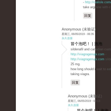
-
http://cialisle.com
take arginine with ci
回复
Anonymous (未验证)
星期三, 06/05/2019 - 06:35
永久连接
冒个泡吧！ | 泡泡
sildenafil and canadian cus
http://viagragenupi.com
-
http://viagragenupi.com
sild
25 mg.
how long should i wait to eat
taking viagra.
回复
Anonymous (未验证)
星期三, 06/05/2019 - 08:13
永久连接
冒个泡吧！ | 泡泡