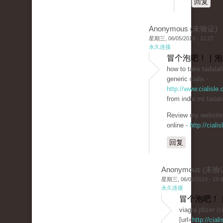
回复
Anonymous (未验证)
星期三, 06/05/2019 - 12:27
永久连接
冒个泡吧！ | 
how to take tadalafi
generic cialis -
http://www.cialisle
from india mt tadalaf
Review my website; 
online -
http://ciali
回复
Anonymous (未验
星期三, 06/05/2019 - 19:
永久连接
冒个泡吧！ 
viagra pfizer /cia
[url=
http://cial