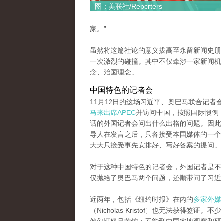
图：美联社/Reporters
家。”
虽然将这篇社论的意义拔高至永留新闻史册
一次激烈的碰撞。其中不仅牵涉一家新闻机
念、治国理念。
中国特色的记者会
11月12日的这场习近平、奥巴马联合记
马来出席APEC
并访问中国，按照国际惯例
话的外国记者会问出什么出格的问题。因此
导人在发言之后，只各接受本国媒体的一个
大大只接受事先安排好、写好答案的提问。
对于这种中国特色的记者会，外国记者是不会轻
仅抛给了奥巴马两个问题，还顺带问了习近
近两年，包括《纽约时报》在内的
多家外媒
（Nicholas Kristof）也无法获