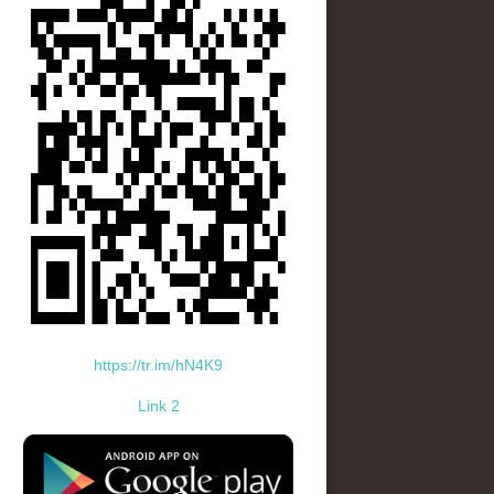
https://tr.im/hN4K9
Link 2
standard-icon-googleplay-app-store.png