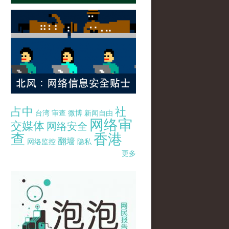
占中
社
台湾
审查
微博
新闻自由
网络审
交媒体
网络安全
查
香港
翻墙
网络监控
隐私
更多
pao-pao-banner-mirror-site-120814.jpg