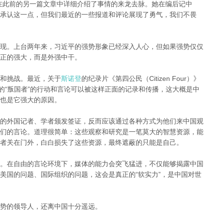
在此前的另一篇文章中详细介绍了事情的来龙去脉。她在编后记中
承认这一点，但我们最近的一些报道和评论展现了勇气，我们不畏
现。上台两年来，习近平的强势形象已经深入人心，但如果强势仅仅
正的强大，而是外强中干。
和挑战。最近，关于
斯诺登
的纪录片《第四公民（Citizen Four）》
的“叛国者”的行动和言论可以被这样正面的记录和传播，这大概是中
也是它强大的原因。
的外国记者、学者颁发签证，反而应该通过各种方式为他们来中国观
们的言论。道理很简单：这些观察和研究是一笔莫大的智慧资源，能
者关在门外，白白损失了这些资源，最终遮蔽的只能是自己。
。在自由的言论环境下，媒体的能力会突飞猛进，不仅能够揭露中国
美国的问题、国际组织的问题，这会是真正的“软实力”，是中国对世
势的领导人，还离中国十分遥远。