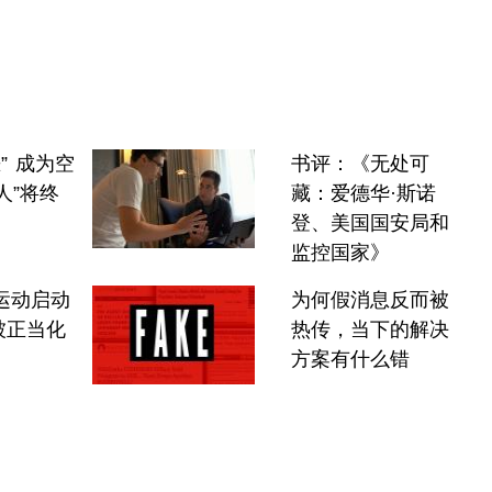
” 成为空
书评：《无处可
人”将终
藏：爱德华·斯诺
登、美国国安局和
监控国家》
网运动启动
为何假消息反而被
被正当化
热传，当下的解决
方案有什么错