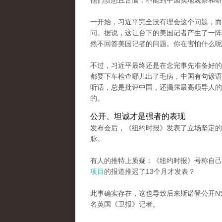
他们愤怒且苦恼：不能到中国实地观察和研
一开始，习近平完全没有理会这个问题，而
问。据说，这让台下的美国记者产生了一阵骚
然不回答美国记者的问题。你在害怕什么呢
不过，习近平最终还是在念完事先准备好的
都要下车检查哪儿出了毛病，中国有句谚语
听话，总是批评中国，还揭露最高领导人的
的。
公开、坦诚才是强者的表现
发布会后，《纽约时报》发表了立场坚定的
脉。
有人的推特上质疑：《纽约时报》号称自己
项目
的报道推迟了13个月才发表？
此事确实存在，这也导致后来斯诺登公开N
名英国《卫报》记者。