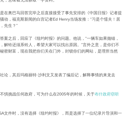
究，意味着无法获取一手资料。
是在奥巴马回答完毕之后直接接受了事先安排的《中国日报》记者提
动，福克斯新闻的白宫记者Ed Henry当场发推：“习是个懦夫！居
，先生？”
答案之后，回应了《纽约时报》的问题。他说，“一辆车如果抛锚，
，解铃还须系铃人，希望大家可以找出原因。”言外之意，是你们不
秘密财富，现在我把你们关在门外，封锁你们的网站，是理所当然
社论，其后玛格丽特·沙利文又发表了编后记，解释事情的来龙去
不惧挑战任何政府，可为什么在2005年的时候，关于
布什政府窃听
SA文件时，没有选择《纽约时报》，而是选择了一位纪录片导演和一