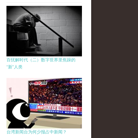
百忧解时代（二）数字世界里焦躁的
“新”人类
台湾新闻台为何少报占中新闻？