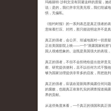
玛格丽特·沙利文没有回避这样的质疑，她
说：是的，我们并非完美无瑕，我们坦诚地
惧，无偏私。
《纽约时报》的一系列表态是真正强者的表
意味着打压、封闭，那只能说明这并不是真
真正的强者，会公开、坦诚地面对一切质疑
正在美国影院上映——一个“泄露国家机密”
国人很难想象的。这既是美国强大的表现，
真正的强者，不但不会拒绝给提出批评意见
察、研究提供便利，且不以任何方式干预他
够为国家治理提供非常多的启发，而把批判
真正的强者，应该欢迎新闻界揭露任何问题
的腐败，也能真正依靠扎实的调查报道揭露
界的贡献。
从这些角度来看，一个真正的强国和真正强