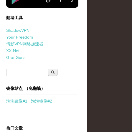
翻墙工具
ShadowVPN
Your Freedom
倩影VPN网络加速器
XX-Net
GranGorz
搜索表单
搜索
镜像站点 （免翻墙）
泡泡
镜像
#1
泡泡
镜像#2
热门文章