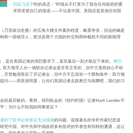
回应习近平
时的表态：“时报从不打算为了迎合任何政府的要
求而变更自己的报道——不论是中国、美国还是其他任何国
（乃至政治史册）的五角大楼文件案的程度，略显夸张，但这的确是
构和一国领导人，更涉及两个大国的外交和两种截然不同的新闻理
者会，是在美国记者的强烈要求下，直至最后一刻才敲定下来的。
奥巴
，双方领导人办一场联合记者会是非常正常的，但中方显然担心不听
，尽管勉强答应了开记者会，但中方不忘添加一个限制条件：双方领
提问——用意很明显，让你们美国记者去跟奥巴马闹腾吧，我们的习
易买账的。果然，得到机会的《纽约时报》记者Mark Landler不
平：为什么不给我的同事签证？
遇到了驻华记者签证无法续期
的问题。该报著名的专栏作家纪思道
得签证。不少研究中国、对中共和中国政府多有批评的学者也有同样的遭遇，这让